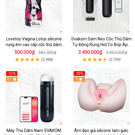
Lovetoy Vagina Lotus silicone
Svakom Sam Neo Cốc Thủ Dâm
rung êm cao cấp cốc thủ dâm
Tự Động Rung Hút Co Bóp App
nam
Điều Khiển
500.000₫
2.490.000₫
581.000₫
3.952.000₫
(2,988)
(2,759)
-32%
-20%
Hot
4.7
Hot
5
Máy Thủ Dâm Nam SVAKOM
Âm đạo giả silicone tam giác