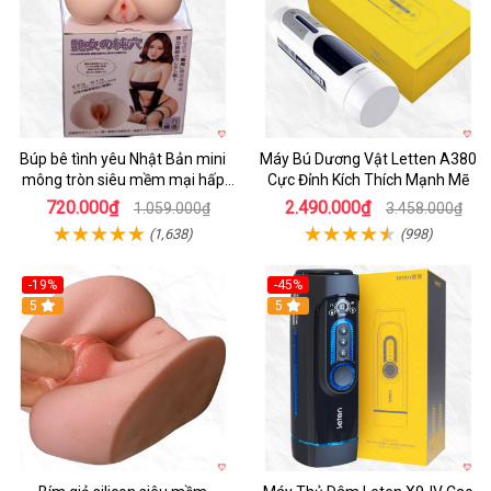
Búp bê tình yêu Nhật Bản mini
Máy Bú Dương Vật Letten A380
mông tròn siêu mềm mại hấp
Cực Đỉnh Kích Thích Mạnh Mẽ
dẫn
720.000₫
2.490.000₫
1.059.000₫
3.458.000₫
(1,638)
(998)
-19%
-45%
Hot
5
Hot
5