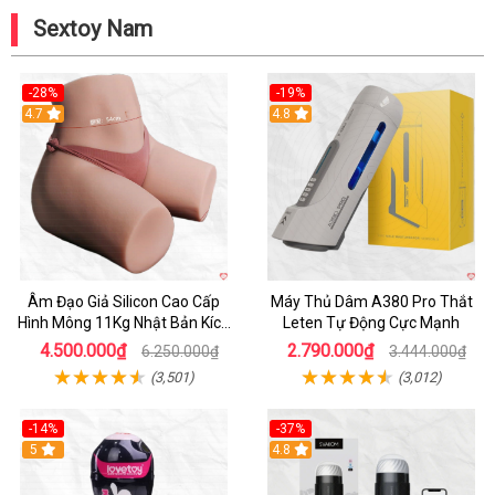
Sextoy Nam
-28%
-19%
4.7
Hot
4.8
Âm Đạo Giả Silicon Cao Cấp
Máy Thủ Dâm A380 Pro Thắt
Hình Mông 11Kg Nhật Bản Kích
Leten Tự Động Cực Mạnh
Thước Như Thật
4.500.000₫
2.790.000₫
6.250.000₫
3.444.000₫
(3,501)
(3,012)
-14%
-37%
Hot
5
4.8