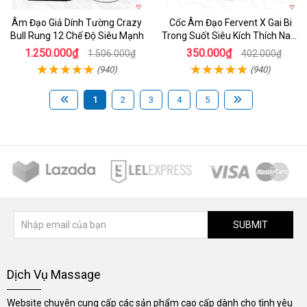
Âm Đạo Giả Dính Tường Crazy
Cốc Âm Đạo Fervent X Gai Bi
Bull Rung 12 Chế Độ Siêu Mạnh
Trong Suốt Siêu Kích Thích Nam
Giới
1.250.000₫
350.000₫
1.506.000₫
402.000₫
(940)
(940)
1
2
3
4
5
SUBMIT
Dịch Vụ Massage
Website chuyên cung cấp các sản phẩm cao cấp dành cho tình yêu