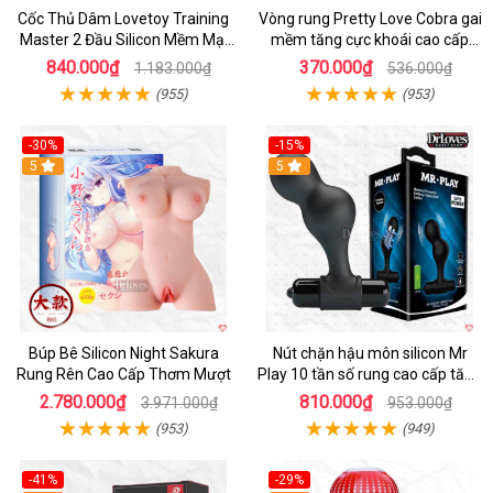
Cốc Thủ Dâm Lovetoy Training
Vòng rung Pretty Love Cobra gai
Master 2 Đầu Silicon Mềm Mại
mềm tăng cực khoái cao cấp
Tiện Lợi
chính hãng
840.000₫
370.000₫
1.183.000₫
536.000₫
(955)
(953)
-30%
-15%
Hot
5
Hot
5
Búp Bê Silicon Night Sakura
Nút chặn hậu môn silicon Mr
Rung Rên Cao Cấp Thơm Mượt
Play 10 tần số rung cao cấp tăng
khoái cảm
2.780.000₫
810.000₫
3.971.000₫
953.000₫
(953)
(949)
-41%
-29%