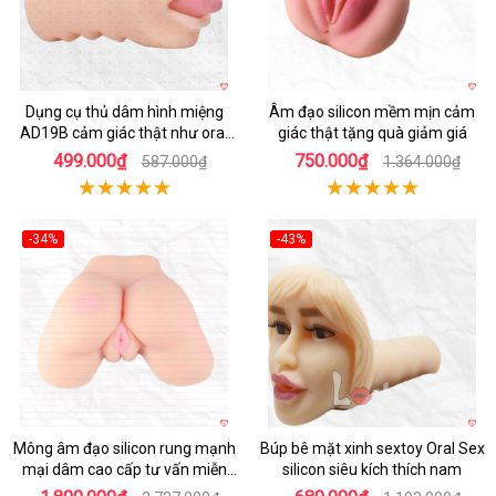
Dụng cụ thủ dâm hình miệng
Âm đạo silicon mềm mịn cảm
AD19B cảm giác thật như oral
giác thật tặng quà giảm giá
sex
499.000₫
750.000₫
587.000₫
1.364.000₫
-34%
-43%
Hot
Hot
Mông âm đạo silicon rung mạnh
Búp bê mặt xinh sextoy Oral Sex
mại dâm cao cấp tư vấn miễn
silicon siêu kích thích nam
phí