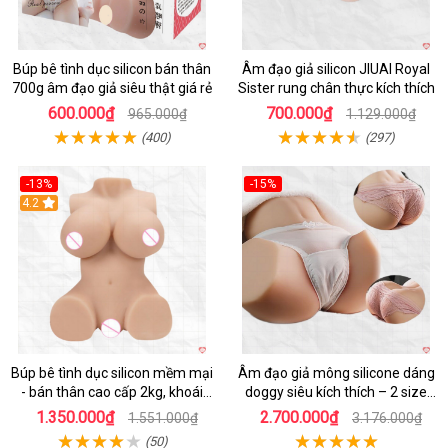
Búp bê tình dục silicon bán thân
Âm đạo giả silicon JIUAI Royal
700g âm đạo giả siêu thật giá rẻ
Sister rung chân thực kích thích
600.000₫
700.000₫
965.000₫
1.129.000₫
(400)
(297)
-13%
-15%
4.2
Hot
Búp bê tình dục silicon mềm mại
Âm đạo giả mông silicone dáng
- bán thân cao cấp 2kg, khoái
doggy siêu kích thích – 2 size
cảm
5.5kg và 12kg
1.350.000₫
2.700.000₫
1.551.000₫
3.176.000₫
(50)