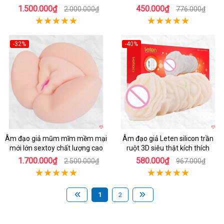
mạnh
1.500.000₫
450.000₫
2.000.000₫
776.000₫
-32%
-40%
Hot
Hot
Âm đạo giả mũm mĩm mềm mại
Âm đạo giả Leten silicon trần
mới lớn sextoy chất lượng cao
ruột 3D siêu thật kích thích
1.700.000₫
580.000₫
2.500.000₫
967.000₫
1
2