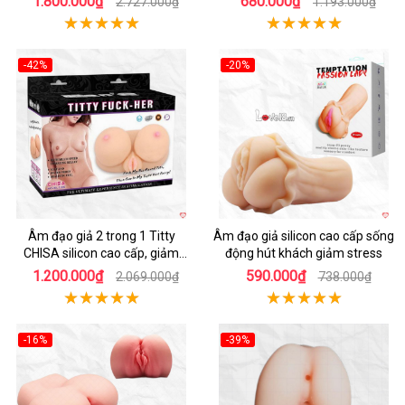
1.800.000₫
680.000₫
2.727.000₫
1.193.000₫
-42%
-20%
Hot
Hot
Âm đạo giả 2 trong 1 Titty
Âm đạo giả silicon cao cấp sống
CHISA silicon cao cấp, giảm
động hút khách giảm stress
stress
1.200.000₫
590.000₫
2.069.000₫
738.000₫
-16%
-39%
Hot
Hot