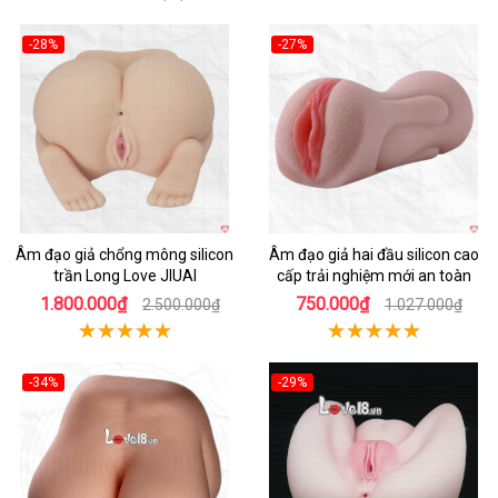
-28%
-27%
Hot
Hot
Âm đạo giả chổng mông silicon
Âm đạo giả hai đầu silicon cao
trần Long Love JIUAI
cấp trải nghiệm mới an toàn
1.800.000₫
750.000₫
2.500.000₫
1.027.000₫
-34%
-29%
Hot
Hot