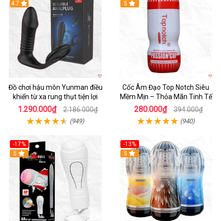
Hot
4.7
5
Đồ chơi hậu môn Yunman điều
Cốc Âm Đạo Top Notch Siêu
khiển từ xa rung thụt tiện lợi
Mềm Mịn – Thỏa Mãn Tinh Tế
1.290.000₫
280.000₫
2.186.000₫
394.000₫
(949)
(940)
-17%
-13%
5
Hot
5