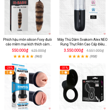
Phích hậu môn silicon Foxy đuôi
Máy Thủ Dâm Svakom Alex NEO
cáo mềm mại kích thích cảm
Rung Thụt Rên Cao Cấp Điều
giác mới
Khiển App
550.000₫
3.550.000₫
625.000₫
4.551.000₫
(965)
(958)
-29%
-31%
Hot
5
5