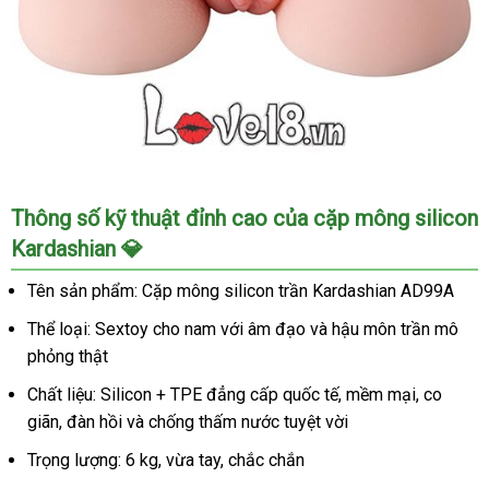
Cặp
Thông số kỹ thuật đỉnh cao của cặp mông silicon
mông
Kardashian 💎
silicon
Kardashian
Tên sản phẩm: Cặp mông silicon trần Kardashian AD99A
quyến
rũ
Thể loại: Sextoy cho nam với âm đạo và hậu môn trần mô
tôn
phỏng thật
dáng
Chất liệu: Silicon + TPE đẳng cấp quốc tế, mềm mại, co
gợi
cảm
giãn, đàn hồi và chống thấm nước tuyệt vời
Trọng lượng: 6 kg, vừa tay, chắc chắn