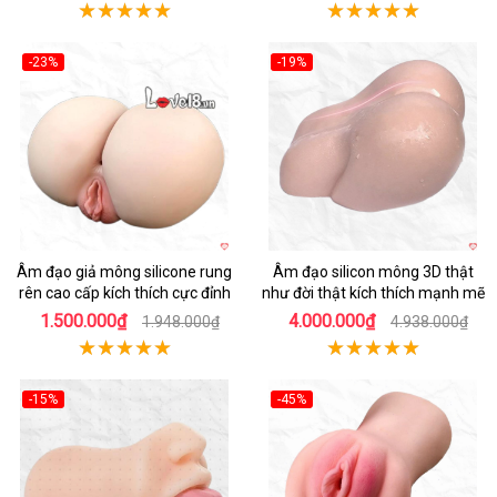
-23%
-19%
Hot
Hot
Âm đạo giả mông silicone rung
Âm đạo silicon mông 3D thật
rên cao cấp kích thích cực đỉnh
như đời thật kích thích mạnh mẽ
1.500.000₫
4.000.000₫
1.948.000₫
4.938.000₫
-15%
-45%
Hot
Hot