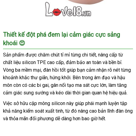
Cặp
Thiết kế đột phá đem lại cảm giác cực sảng
mông
khoái 😍
silicon
Kardashian
Sản phẩm được chăm chút tỉ mỉ từng chi tiết, nâng cấp từ
quyến
chất liệu silicon TPE cao cấp, đảm bảo an toàn và bền bỉ.
rũ
Vòng ba mềm mại, đàn hồi tốt giúp bạn cảm nhận rõ nét từng
tôn
khoảnh khắc thư giãn, hứng khởi. Bên trong âm đạo và hậu
dáng
gợi
môn còn có các bi gai, gân nổi tạo ma sát cực lớn, làm tăng
cảm
cảm giác sung sướng và kéo dài thời gian quan hệ hiệu quả.
Việc sở hữu cặp mông silicon này giúp phái mạnh luyện tập
khả năng kiểm soát xuất tinh, từ đó nâng cao bản lĩnh đàn ông
và thỏa mãn đối phương dễ dàng hơn bao giờ hết.