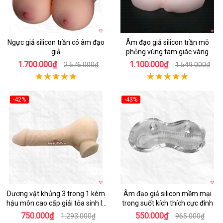
Ngực giả silicon trần có âm đạo
Âm đạo giả silicon trần mô
giả
phỏng vùng tam giác vàng
1.700.000₫
1.100.000₫
2.576.000₫
1.549.000₫
-42%
-43%
Hot
Hot
Dương vật khủng 3 trong 1 kèm
Âm đạo giả silicon mềm mại
hậu môn cao cấp giải tỏa sinh lý
trong suốt kích thích cực đỉnh
nam nữ
750.000₫
550.000₫
1.293.000₫
965.000₫