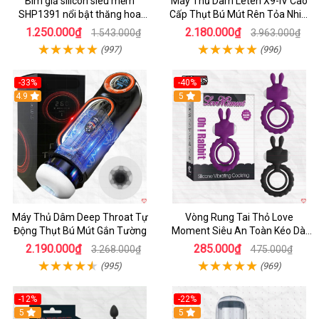
Bím giả silicon siêu mềm
Máy Thủ Dâm Leten X9-IV Cao
SHP1391 nổi bật thăng hoa
Cấp Thụt Bú Mút Rên Tỏa Nhiệt
hoàn hảo
Sạc Pin
1.250.000₫
2.180.000₫
1.543.000₫
3.963.000₫
(997)
(996)
-33%
-40%
Hot
4.9
5
Máy Thủ Dâm Deep Throat Tự
Vòng Rung Tai Thỏ Love
Động Thụt Bú Mút Gắn Tường
Moment Siêu An Toàn Kéo Dài
Thời Gian
2.190.000₫
285.000₫
3.268.000₫
475.000₫
(995)
(969)
-12%
-22%
Hot
5
5