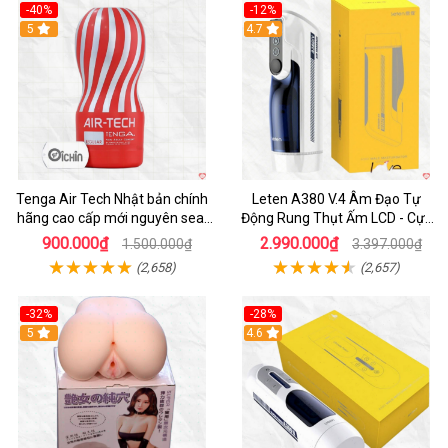
-40%
-12%
Hot
5
Hot
4.7
Tenga Air Tech Nhật bản chính
Leten A380 V.4 Âm Đạo Tự
hãng cao cấp mới nguyên seal
Động Rung Thụt Ấm LCD - Cực
giá tốt
Phê
900.000₫
2.990.000₫
1.500.000₫
3.397.000₫
(2,658)
(2,657)
-32%
-28%
Hot
5
Hot
4.6