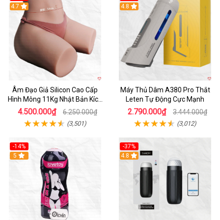
4.7
Hot
4.8
Âm Đạo Giả Silicon Cao Cấp
Máy Thủ Dâm A380 Pro Thắt
Hình Mông 11Kg Nhật Bản Kích
Leten Tự Động Cực Mạnh
Thước Như Thật
4.500.000₫
2.790.000₫
6.250.000₫
3.444.000₫
(3,501)
(3,012)
-14%
-37%
Hot
5
4.8