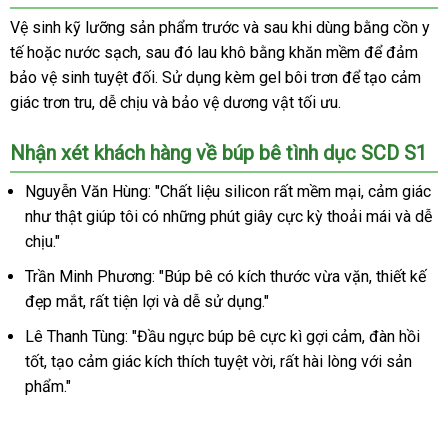
khoái
tình
Vệ sinh kỹ lưỡng sản phẩm trước và sau khi dùng bằng cồn y
cảm
dục
tế hoặc nước sạch, sau đó lau khô bằng khăn mềm để đảm
silicon
bảo vệ sinh tuyệt đối. Sử dụng kèm gel bôi trơn để tạo cảm
mềm
giác trơn tru, dễ chịu và bảo vệ dương vật tối ưu.
mại
-
Nhận xét khách hàng về búp bê tình dục SCD S1
bán
thân
Nguyễn Văn Hùng: "Chất liệu silicon rất mềm mại, cảm giác
cao
như thật giúp tôi có những phút giây cực kỳ thoải mái và dễ
cấp
2kg,
chịu."
khoái
Trần Minh Phương: "Búp bê có kích thước vừa vặn, thiết kế
cảm
đẹp mắt, rất tiện lợi và dễ sử dụng."
Lê Thanh Tùng: "Đầu ngực búp bê cực kì gợi cảm, đàn hồi
tốt, tạo cảm giác kích thích tuyệt vời, rất hài lòng với sản
phẩm."