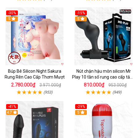
-30%
-15%
Hot
5
Hot
5
Búp Bê Silicon Night Sakura
Nút chặn hậu môn silicon Mr
Rung Rên Cao Cấp Thơm Mượt
Play 10 tần số rung cao cấp tăng
khoái cảm
2.780.000₫
810.000₫
3.971.000₫
953.000₫
(953)
(949)
-41%
-29%
Hot
4.7
5