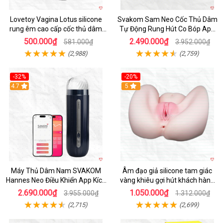
Lovetoy Vagina Lotus silicone
Svakom Sam Neo Cốc Thủ Dâm
rung êm cao cấp cốc thủ dâm
Tự Động Rung Hút Co Bóp App
nam
Điều Khiển
500.000₫
2.490.000₫
581.000₫
3.952.000₫
(2,988)
(2,759)
-32%
-20%
Hot
4.7
Hot
5
Máy Thủ Dâm Nam SVAKOM
Âm đạo giả silicone tam giác
Hannes Neo Điều Khiển App Kích
vàng khiêu gợi hút khách hàng
Thích
nam
2.690.000₫
1.050.000₫
3.955.000₫
1.312.000₫
(2,715)
(2,699)