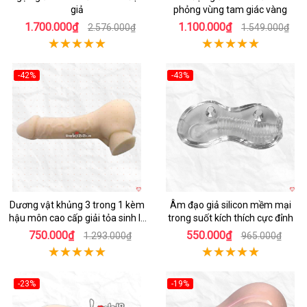
giả
phỏng vùng tam giác vàng
1.700.000₫
1.100.000₫
2.576.000₫
1.549.000₫
-42%
-43%
Hot
Hot
Dương vật khủng 3 trong 1 kèm
Âm đạo giả silicon mềm mại
hậu môn cao cấp giải tỏa sinh lý
trong suốt kích thích cực đỉnh
nam nữ
750.000₫
550.000₫
1.293.000₫
965.000₫
-23%
-19%
Hot
Hot