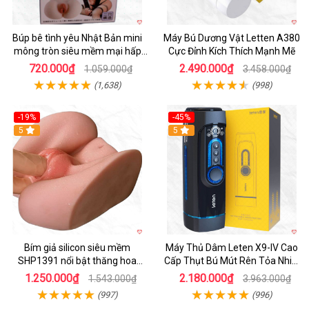
Búp bê tình yêu Nhật Bản mini
Máy Bú Dương Vật Letten A380
mông tròn siêu mềm mại hấp
Cực Đỉnh Kích Thích Mạnh Mẽ
dẫn
720.000₫
2.490.000₫
1.059.000₫
3.458.000₫
(1,638)
(998)
-19%
-45%
Hot
5
Hot
5
Bím giả silicon siêu mềm
Máy Thủ Dâm Leten X9-IV Cao
SHP1391 nổi bật thăng hoa
Cấp Thụt Bú Mút Rên Tỏa Nhiệt
hoàn hảo
Sạc Pin
1.250.000₫
2.180.000₫
1.543.000₫
3.963.000₫
(997)
(996)