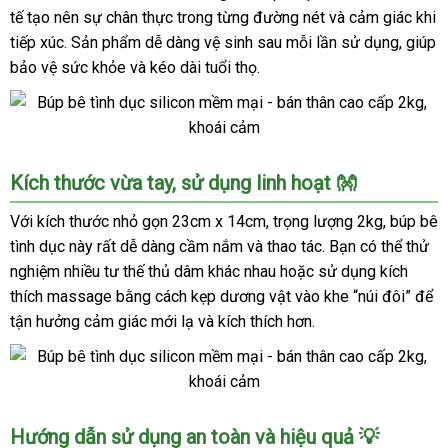
silicon
tế tạo nên sự chân thực trong từng đường nét và cảm giác khi
mềm
tiếp xúc. Sản phẩm dễ dàng vệ sinh sau mỗi lần sử dụng, giúp
mại
bảo vệ sức khỏe và kéo dài tuổi thọ.
-
bán
thân
cao
cấp
Búp
Kích thước vừa tay, sử dụng linh hoạt 👐
2kg,
bê
khoái
tình
Với kích thước nhỏ gọn 23cm x 14cm, trọng lượng 2kg, búp bê
cảm
dục
tình dục này rất dễ dàng cầm nắm và thao tác. Bạn có thể thử
silicon
nghiệm nhiều tư thế thủ dâm khác nhau hoặc sử dụng kích
mềm
thích massage bằng cách kẹp dương vật vào khe “núi đôi” để
mại
tận hưởng cảm giác mới lạ và kích thích hơn.
-
bán
thân
cao
cấp
Búp
Hướng dẫn sử dụng an toàn và hiệu quả 💡
2kg,
bê