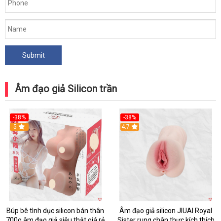
Âm đạo giả Silicon trần
-38%
-38%
5
Hot
4.7
Búp bê tình dục silicon bán thân
Âm đạo giả silicon JIUAI Royal
700g âm đạo giả siêu thật giá rẻ
Sister rung chân thực kích thích