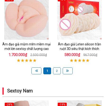
Hot
Hot
Âm đạo giả mũm mĩm mềm mại
Âm đạo giả Leten silicon trần
mới lớn sextoy chất lượng cao
ruột 3D siêu thật kích thích
1.700.000₫
580.000₫
2.500.000₫
967.000₫
1
2
Sextoy Nam
-28%
-19%