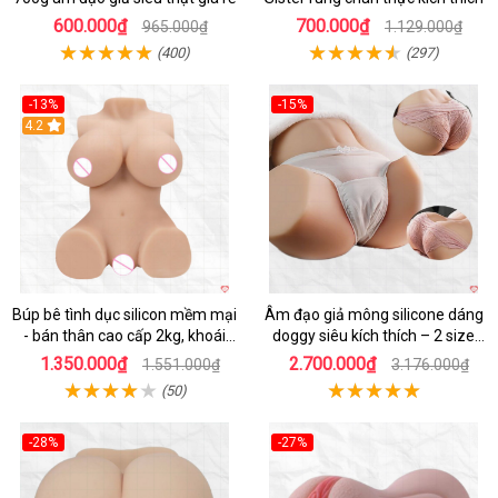
600.000₫
700.000₫
965.000₫
1.129.000₫
(400)
(297)
-13%
-15%
4.2
Hot
Búp bê tình dục silicon mềm mại
Âm đạo giả mông silicone dáng
- bán thân cao cấp 2kg, khoái
doggy siêu kích thích – 2 size
cảm
5.5kg và 12kg
1.350.000₫
2.700.000₫
1.551.000₫
3.176.000₫
(50)
-28%
-27%
Hot
Hot