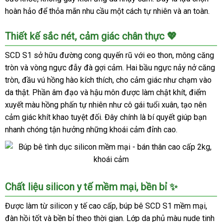
hoàn hảo để thỏa mãn nhu cầu một cách tự nhiên và an toàn.
Thiết kế sắc nét, cảm giác chân thực 💖
SCD S1 sở hữu đường cong quyến rũ với eo thon, mông căng
tròn và vòng ngực đẫy đà gợi cảm. Hai bầu ngực nảy nở căng
tròn, đầu vú hồng hào kích thích, cho cảm giác như chạm vào
da thật. Phần âm đạo và hậu môn được làm chật khít, điểm
xuyết màu hồng phấn tự nhiên như cô gái tuổi xuân, tạo nên
cảm giác khít khao tuyệt đối. Đây chính là bí quyết giúp bạn
nhanh chóng tận hưởng những khoái cảm đỉnh cao.
Búp
Chất liệu silicon y tế mềm mại, bền bỉ ✨
bê
tình
Được làm từ silicon y tế cao cấp, búp bê SCD S1 mềm mại,
dục
đàn hồi tốt và bền bỉ theo thời gian. Lớp da phủ màu nude tinh