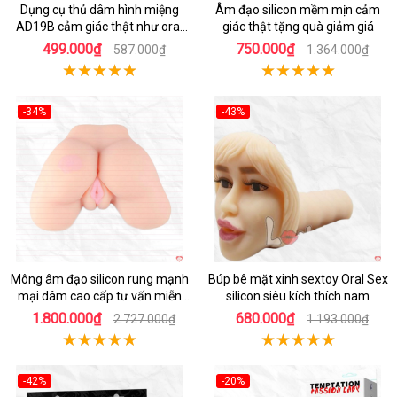
Dụng cụ thủ dâm hình miệng
Âm đạo silicon mềm mịn cảm
AD19B cảm giác thật như oral
giác thật tặng quà giảm giá
sex
499.000₫
750.000₫
587.000₫
1.364.000₫
-34%
-43%
Hot
Hot
Mông âm đạo silicon rung mạnh
Búp bê mặt xinh sextoy Oral Sex
mại dâm cao cấp tư vấn miễn
silicon siêu kích thích nam
phí
1.800.000₫
680.000₫
2.727.000₫
1.193.000₫
-42%
-20%