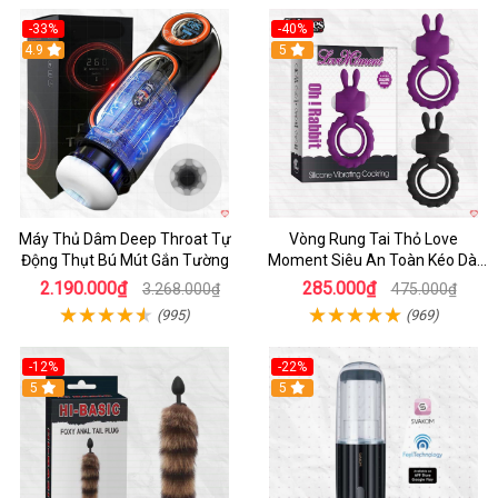
-33%
-40%
Hot
4.9
5
Máy Thủ Dâm Deep Throat Tự
Vòng Rung Tai Thỏ Love
Động Thụt Bú Mút Gắn Tường
Moment Siêu An Toàn Kéo Dài
Thời Gian
2.190.000₫
285.000₫
3.268.000₫
475.000₫
(995)
(969)
-12%
-22%
Hot
5
5