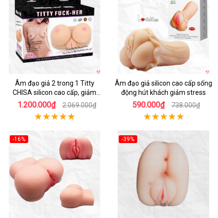
Hot
Hot
Âm đạo giả 2 trong 1 Titty
Âm đạo giả silicon cao cấp sống
CHISA silicon cao cấp, giảm
động hút khách giảm stress
stress
1.200.000₫
590.000₫
2.069.000₫
738.000₫
-16%
-39%
Hot
Hot