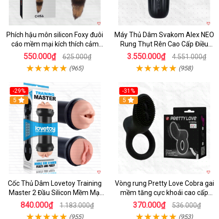
Phích hậu môn silicon Foxy đuôi
Máy Thủ Dâm Svakom Alex NEO
cáo mềm mại kích thích cảm
Rung Thụt Rên Cao Cấp Điều
giác mới
Khiển App
550.000₫
3.550.000₫
625.000₫
4.551.000₫
(965)
(958)
-29%
-31%
Hot
5
5
Cốc Thủ Dâm Lovetoy Training
Vòng rung Pretty Love Cobra gai
Master 2 Đầu Silicon Mềm Mại
mềm tăng cực khoái cao cấp
Tiện Lợi
chính hãng
840.000₫
370.000₫
1.183.000₫
536.000₫
(955)
(953)