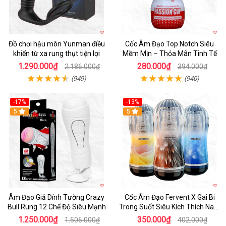
Đồ chơi hậu môn Yunman điều
Cốc Âm Đạo Top Notch Siêu
khiển từ xa rung thụt tiện lợi
Mềm Mịn – Thỏa Mãn Tinh Tế
1.290.000₫
280.000₫
2.186.000₫
394.000₫
(949)
(940)
-17%
-13%
5
Hot
5
Âm Đạo Giả Dính Tường Crazy
Cốc Âm Đạo Fervent X Gai Bi
Bull Rung 12 Chế Độ Siêu Mạnh
Trong Suốt Siêu Kích Thích Nam
Giới
1.250.000₫
350.000₫
1.506.000₫
402.000₫