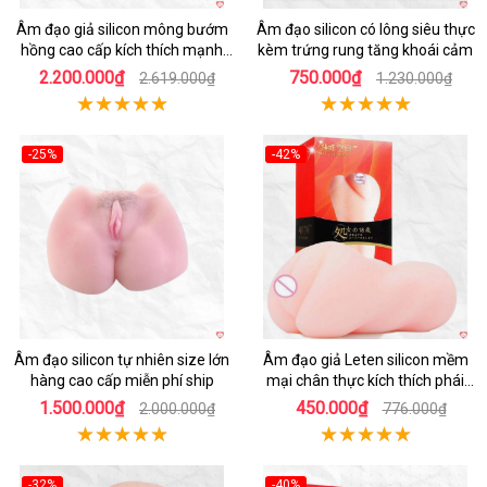
Âm đạo giả silicon mông bướm
Âm đạo silicon có lông siêu thực
hồng cao cấp kích thích mạnh
kèm trứng rung tăng khoái cảm
mẽ
2.200.000₫
750.000₫
2.619.000₫
1.230.000₫
-25%
-42%
Hot
Hot
Âm đạo silicon tự nhiên size lớn
Âm đạo giả Leten silicon mềm
hàng cao cấp miễn phí ship
mại chân thực kích thích phái
mạnh
1.500.000₫
450.000₫
2.000.000₫
776.000₫
-32%
-40%