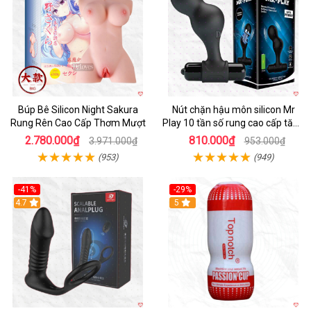
Búp Bê Silicon Night Sakura
Nút chặn hậu môn silicon Mr
Rung Rên Cao Cấp Thơm Mượt
Play 10 tần số rung cao cấp tăng
khoái cảm
2.780.000₫
810.000₫
3.971.000₫
953.000₫
(953)
(949)
-41%
-29%
Hot
4.7
5