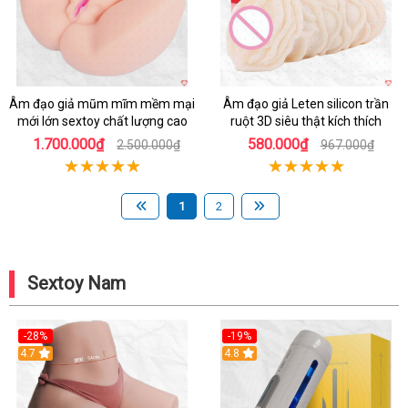
Âm đạo giả mũm mĩm mềm mại
Âm đạo giả Leten silicon trần
mới lớn sextoy chất lượng cao
ruột 3D siêu thật kích thích
1.700.000₫
580.000₫
2.500.000₫
967.000₫
1
2
Sextoy Nam
-28%
-19%
4.7
Hot
4.8