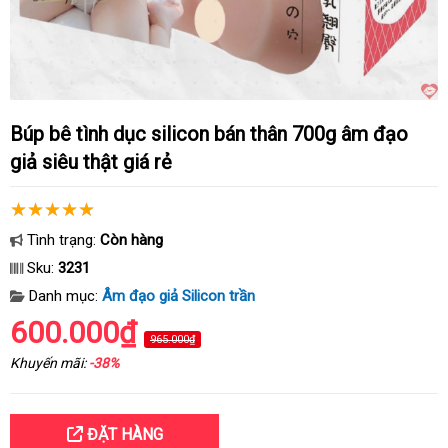
Búp bê tình dục silicon bán thân 700g âm đạo
giả siêu thật giá rẻ
Tình trạng:
Còn hàng
Sku:
3231
Danh mục:
Âm đạo giả Silicon trần
600.000₫
965.000₫
Khuyến mãi:
-38%
ĐẶT HÀNG