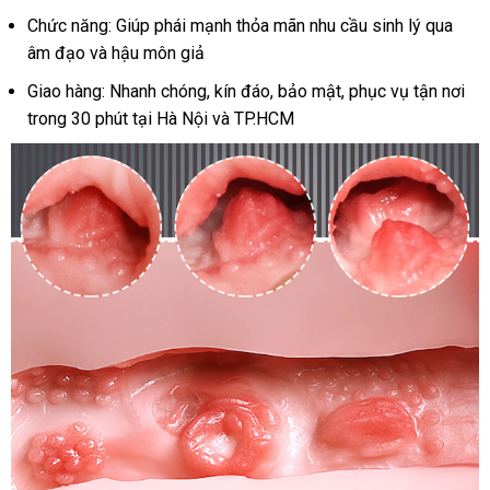
giả
Chức năng: Giúp phái mạnh thỏa mãn nhu cầu sinh lý qua
siêu
thật
âm đạo và hậu môn giả
giá
Giao hàng: Nhanh chóng, kín đáo, bảo mật, phục vụ tận nơi
rẻ
trong 30 phút tại Hà Nội và TP.HCM