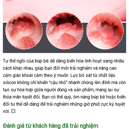
Tư thế ngồi của búp bê dễ dàng biến hóa linh hoạt sang nhiều
Búp
cách khác nhau, giúp bạn đổi mới trải nghiệm và nâng cao
bê
tình
cảm giác khoái cảm theo ý muốn. Lực bó sát từ chất liệu
dục
silicon không chỉ khiến "cậu nhỏ" nhanh chóng lên đỉnh mà còn
silicon
tạo sự hòa hợp giữa người dùng và sản phẩm, mang lại sự
bán
thỏa mãn tuyệt đối. Bạn có thể quỳ, ôm nàng búp bê hoặc biến
thân
đổi tư thế dễ dàng để trải nghiệm những giờ phút cực kỳ tuyệt
700g
vời. 💥
âm
đạo
Đánh giá từ khách hàng đã trải nghiệm
giả