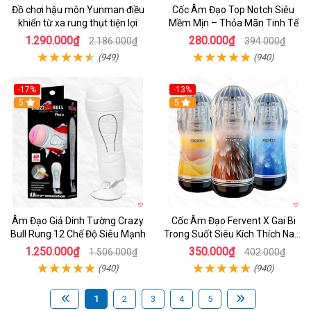
Đồ chơi hậu môn Yunman điều
Cốc Âm Đạo Top Notch Siêu
khiển từ xa rung thụt tiện lợi
Mềm Mịn – Thỏa Mãn Tinh Tế
1.290.000₫
280.000₫
2.186.000₫
394.000₫
(949)
(940)
-17%
-13%
5
Hot
5
Âm Đạo Giả Dính Tường Crazy
Cốc Âm Đạo Fervent X Gai Bi
Bull Rung 12 Chế Độ Siêu Mạnh
Trong Suốt Siêu Kích Thích Nam
Giới
1.250.000₫
350.000₫
1.506.000₫
402.000₫
(940)
(940)
1
2
3
4
5