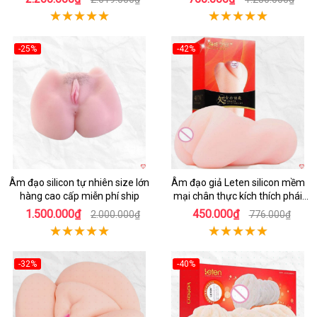
-25%
-42%
Hot
Hot
Âm đạo silicon tự nhiên size lớn
Âm đạo giả Leten silicon mềm
hàng cao cấp miễn phí ship
mại chân thực kích thích phái
mạnh
1.500.000₫
450.000₫
2.000.000₫
776.000₫
-32%
-40%
Hot
Hot