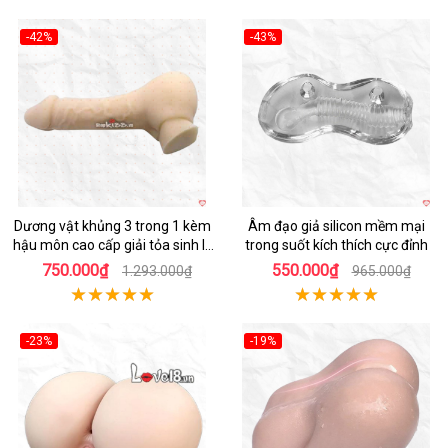
-42%
-43%
Hot
Hot
Dương vật khủng 3 trong 1 kèm
Âm đạo giả silicon mềm mại
hậu môn cao cấp giải tỏa sinh lý
trong suốt kích thích cực đỉnh
nam nữ
750.000₫
550.000₫
1.293.000₫
965.000₫
-23%
-19%
Hot
Hot