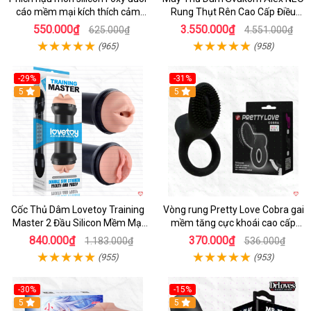
cáo mềm mại kích thích cảm
Rung Thụt Rên Cao Cấp Điều
giác mới
Khiển App
550.000₫
3.550.000₫
625.000₫
4.551.000₫
(965)
(958)
-29%
-31%
Hot
5
5
Cốc Thủ Dâm Lovetoy Training
Vòng rung Pretty Love Cobra gai
Master 2 Đầu Silicon Mềm Mại
mềm tăng cực khoái cao cấp
Tiện Lợi
chính hãng
840.000₫
370.000₫
1.183.000₫
536.000₫
(955)
(953)
-30%
-15%
Hot
5
Hot
5