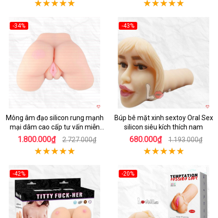
-34%
-43%
Hot
Hot
Mông âm đạo silicon rung mạnh
Búp bê mặt xinh sextoy Oral Sex
mại dâm cao cấp tư vấn miễn
silicon siêu kích thích nam
phí
1.800.000₫
680.000₫
2.727.000₫
1.193.000₫
-42%
-20%
Hot
Hot