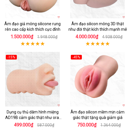
Âm đạo giả mông silicone rung
Âm đạo silicon mông 3D thật
rên cao cấp kích thích cực đỉnh
như đời thật kích thích mạnh mẽ
1.500.000₫
4.000.000₫
1.948.000₫
4.938.000₫
-15%
-45%
Hot
Hot
Dụng cụ thủ dâm hình miệng
Âm đạo silicon mềm mịn cảm
AD19B cảm giác thật như oral
giác thật tặng quà giảm giá
sex
499.000₫
750.000₫
587.000₫
1.364.000₫