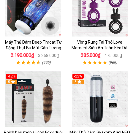
Máy Thủ Dâm Deep Throat Tự
Vòng Rung Tai Thỏ Love
Động Thụt Bú Mút Gắn Tường
Moment Siêu An Toàn Kéo Dài
Thời Gian
2.190.000₫
285.000₫
3.268.000₫
475.000₫
(995)
(969)
-12%
-22%
Hot
5
5
Phích hậu môn silicon Foxy đuôi
Máy Thủ Dâm Svakom Alex NEO