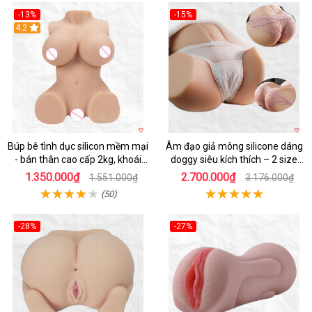
-13%
-15%
4.2
Hot
Búp bê tình dục silicon mềm mại
Âm đạo giả mông silicone dáng
- bán thân cao cấp 2kg, khoái
doggy siêu kích thích – 2 size
cảm
5.5kg và 12kg
1.350.000₫
2.700.000₫
1.551.000₫
3.176.000₫
(50)
-28%
-27%
Hot
Hot