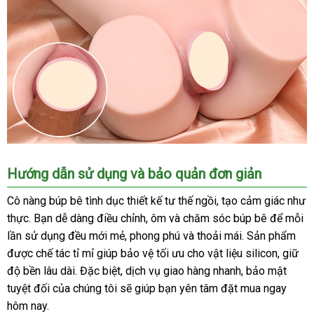
Búp
Hướng dẫn sử dụng và bảo quản đơn giản
bê
tình
Cô nàng búp bê tình dục thiết kế tư thế ngồi, tạo cảm giác như
dục
thực. Bạn dễ dàng điều chỉnh, ôm và chăm sóc búp bê để mỗi
silicon
lần sử dụng đều mới mẻ, phong phú và thoải mái. Sản phẩm
bán
được chế tác tỉ mỉ giúp bảo vệ tối ưu cho vật liệu silicon, giữ
thân
độ bền lâu dài. Đặc biệt, dịch vụ giao hàng nhanh, bảo mật
700g
tuyệt đối của chúng tôi sẽ giúp bạn yên tâm đặt mua ngay
âm
đạo
hôm nay.