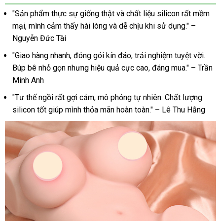
siêu
"Sản phẩm thực sự giống thật và chất liệu silicon rất mềm
thật
giá
mại, mình cảm thấy hài lòng và dễ chịu khi sử dụng." –
rẻ
Nguyễn Đức Tài
"Giao hàng nhanh, đóng gói kín đáo, trải nghiệm tuyệt vời.
Búp bê nhỏ gọn nhưng hiệu quả cực cao, đáng mua." – Trần
Minh Anh
"Tư thế ngồi rất gợi cảm, mô phỏng tự nhiên. Chất lượng
silicon tốt giúp mình thỏa mãn hoàn toàn." – Lê Thu Hằng