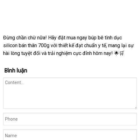
Búp
bê
tình
dục
silicon
Đừng chần chừ nữa! Hãy đặt mua ngay búp bê tình dục
bán
silicon bán thân 700g với thiết kế đạt chuẩn y tế, mang lại sự
thân
hài lòng tuyệt đối và trải nghiệm cực đỉnh hôm nay! 🌟🛒
700g
âm
đạo
Bình luận
giả
siêu
thật
giá
rẻ