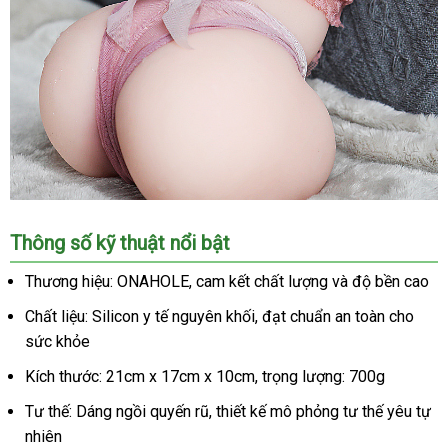
Búp
Thông số kỹ thuật nổi bật
bê
tình
Thương hiệu: ONAHOLE, cam kết chất lượng và độ bền cao
dục
Chất liệu: Silicon y tế nguyên khối, đạt chuẩn an toàn cho
silicon
bán
sức khỏe
thân
Kích thước: 21cm x 17cm x 10cm, trọng lượng: 700g
700g
âm
Tư thế: Dáng ngồi quyến rũ, thiết kế mô phỏng tư thế yêu tự
đạo
nhiên