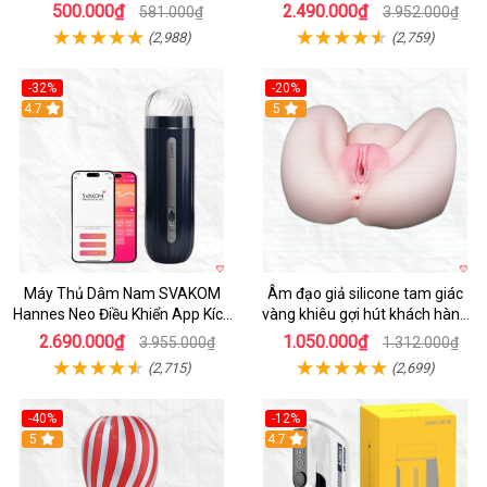
nam
Điều Khiển
500.000₫
2.490.000₫
581.000₫
3.952.000₫
(2,988)
(2,759)
-32%
-20%
Hot
4.7
Hot
5
Máy Thủ Dâm Nam SVAKOM
Âm đạo giả silicone tam giác
Hannes Neo Điều Khiển App Kích
vàng khiêu gợi hút khách hàng
Thích
nam
2.690.000₫
1.050.000₫
3.955.000₫
1.312.000₫
(2,715)
(2,699)
-40%
-12%
Hot
5
Hot
4.7