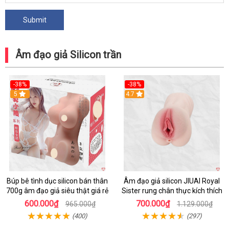
Âm đạo giả Silicon trần
-38%
-38%
5
Hot
4.7
Búp bê tình dục silicon bán thân
Âm đạo giả silicon JIUAI Royal
700g âm đạo giả siêu thật giá rẻ
Sister rung chân thực kích thích
600.000₫
700.000₫
965.000₫
1.129.000₫
(400)
(297)