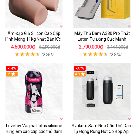
Âm Đạo Giả Silicon Cao Cấp
Máy Thủ Dâm A380 Pro Thắt
Hình Mông 11Kg Nhật Bản Kích
Leten Tự Động Cực Mạnh
Thước Như Thật
4.500.000₫
2.790.000₫
6.250.000₫
3.444.000₫
(3,501)
(3,012)
-14%
-37%
Hot
5
4.8
Lovetoy Vagina Lotus silicone
Svakom Sam Neo Cốc Thủ Dâm
rung êm cao cấp cốc thủ dâm
Tự Động Rung Hút Co Bóp App