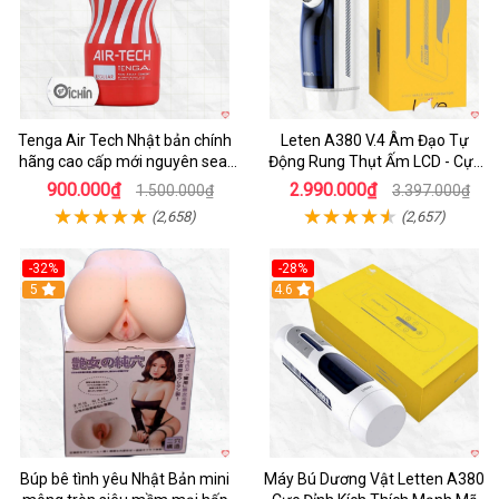
Tenga Air Tech Nhật bản chính
Leten A380 V.4 Âm Đạo Tự
hãng cao cấp mới nguyên seal
Động Rung Thụt Ấm LCD - Cực
giá tốt
Phê
900.000₫
2.990.000₫
1.500.000₫
3.397.000₫
(2,658)
(2,657)
-32%
-28%
Hot
5
Hot
4.6
Búp bê tình yêu Nhật Bản mini
Máy Bú Dương Vật Letten A380