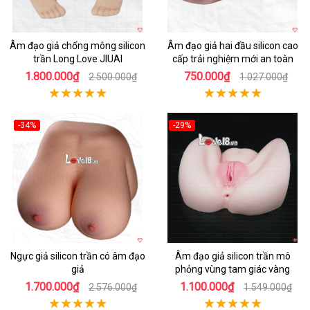
Âm đạo giả chổng mông silicon
Âm đạo giả hai đầu silicon cao
trần Long Love JIUAI
cấp trải nghiệm mới an toàn
1.800.000₫
750.000₫
2.500.000₫
1.027.000₫
-34%
-29%
Hot
Hot
Ngực giả silicon trần có âm đạo
Âm đạo giả silicon trần mô
giả
phỏng vùng tam giác vàng
1.700.000₫
1.100.000₫
2.576.000₫
1.549.000₫