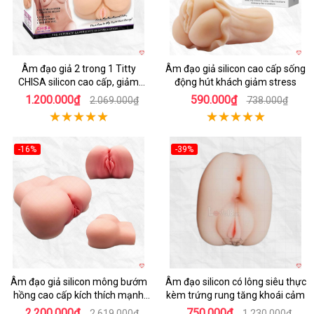
Âm đạo giả 2 trong 1 Titty
Âm đạo giả silicon cao cấp sống
CHISA silicon cao cấp, giảm
động hút khách giảm stress
stress
1.200.000₫
590.000₫
2.069.000₫
738.000₫
-16%
-39%
Hot
Hot
Âm đạo giả silicon mông bướm
Âm đạo silicon có lông siêu thực
hồng cao cấp kích thích mạnh
kèm trứng rung tăng khoái cảm
mẽ
2.200.000₫
750.000₫
2.619.000₫
1.230.000₫