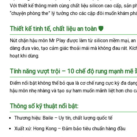
Với thiết kế thông minh cùng chất liệu silicon cao cấp, sản
“chuyện phòng the” lý tưởng cho các cặp đôi muốn khám phá
Thiết kế tinh tế, chất liệu an toàn 🛡️
Nút chặn hậu môn Mr Play được làm từ silicon mềm mại, an t
dàng đưa vào, tạo cảm giác thoải mái mà không đau rát. Kíc
hoạt khi dùng.
Tính năng vượt trội – 10 chế độ rung mạnh mẽ 
Điểm nổi bật không thể bỏ qua là cơ chế rung cực kỳ đa dạng
hậu môn nhẹ nhàng và tạo sự ham muốn mãnh liệt hơn cho cả 
Thông số kỹ thuật nổi bật:
Thương hiệu: Baile – Uy tín, chất lượng quốc tế
Xuất xứ: Hong Kong – Đảm bảo tiêu chuẩn hàng đầu