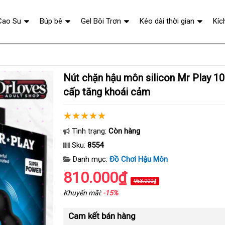
Cao Su
Búp bê
Gel Bôi Trơn
Kéo dài thời gian
Kíc
Nút chặn hậu môn silicon Mr Play 10 tần số rung cao
cấp tăng khoái cảm
Tình trạng:
Còn hàng
Sku:
8554
Danh mục:
Đồ Chơi Hậu Môn
810.000₫
953.000₫
Khuyến mãi:
-15%
Cam kết bán hàng