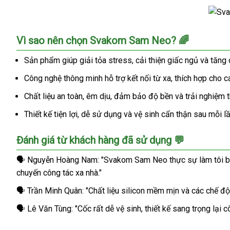
Svakom
Vì sao nên chọn Svakom Sam Neo? 🌈
Sam
Neo
Sản phẩm giúp giải tỏa stress, cải thiện giấc ngủ và tăng
Cốc
Công nghệ thông minh hỗ trợ kết nối từ xa, thích hợp cho c
Thủ
Dâm
Chất liệu an toàn, êm dịu, đảm bảo độ bền và trải nghiệm t
Tự
Động
Thiết kế tiện lợi, dễ sử dụng và vệ sinh cẩn thận sau mỗi l
Rung
Hút
Đánh giá từ khách hàng đã sử dụng 💬
Co
Bóp
🗣️ Nguyễn Hoàng Nam: "Svakom Sam Neo thực sự làm tôi bất n
App
chuyến công tác xa nhà."
Điều
🗣️ Trần Minh Quân: "Chất liệu silicon mềm mịn và các chế độ
Khiển
🗣️ Lê Văn Tùng: "Cốc rất dễ vệ sinh, thiết kế sang trọng lại 