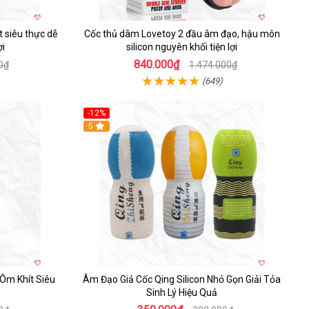
 siêu thực dễ
Cốc thủ dâm Lovetoy 2 đầu âm đạo, hậu môn
ợi
silicon nguyên khối tiện lợi
840.000₫
0₫
1.474.000₫
(649)
-12%
5
Ôm Khít Siêu
Âm Đạo Giả Cốc Qing Silicon Nhỏ Gọn Giải Tỏa
Sinh Lý Hiệu Quả