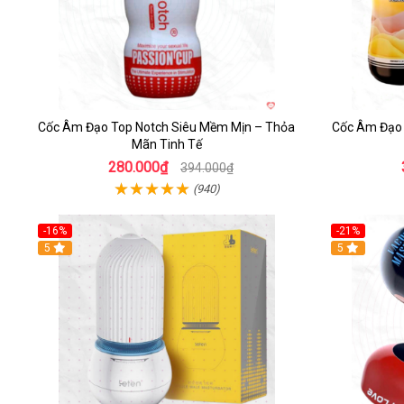
Cốc Âm Đạo Top Notch Siêu Mềm Mịn – Thỏa
Cốc Âm Đạo F
Mãn Tinh Tế
280.000₫
394.000₫
(940)
-16%
-21%
Hot
5
Hot
5