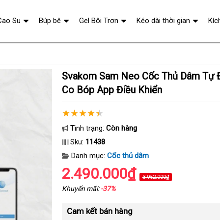
Cao Su
Búp bê
Gel Bôi Trơn
Kéo dài thời gian
Kíc
Svakom Sam Neo Cốc Thủ Dâm Tự Động Rung Hút
Co Bóp App Điều Khiển
Tình trạng:
Còn hàng
Sku:
11438
Danh mục:
Cốc thủ dâm
2.490.000₫
3.952.000₫
Khuyến mãi:
-37%
Cam kết bán hàng