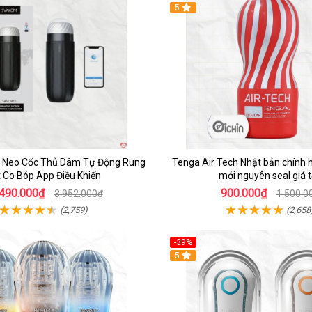
Hot
5
Neo Cốc Thủ Dâm Tự Động Rung
Tenga Air Tech Nhật bản chính 
 Co Bóp App Điều Khiển
mới nguyên seal giá t
.490.000₫
900.000₫
3.952.000₫
1.500.0
(2,759)
(2,658
-39%
Hot
5