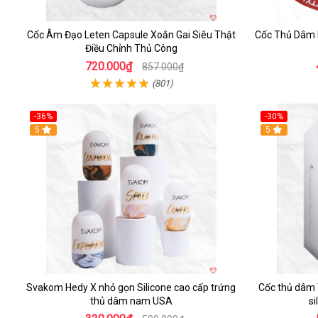
Cốc Âm Đạo Leten Capsule Xoắn Gai Siêu Thật
Cốc Thủ Dâm P
Điều Chỉnh Thủ Công
720.000₫
857.000₫
(801)
-36%
-30%
Hot
5
Hot
5
Svakom Hedy X nhỏ gọn Silicone cao cấp trứng
Cốc thủ dâm 
thủ dâm nam USA
si