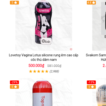
Hot
5
4.8
Lovetoy Vagina Lotus silicone rung êm cao cấp
Svakom Sam 
cốc thủ dâm nam
Hút
500.000₫
2
581.000₫
(2,988)
-29%
-13%
5
Hot
5