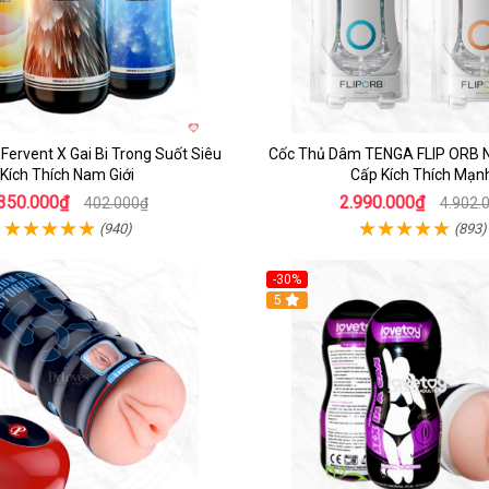
ervent X Gai Bi Trong Suốt Siêu
Cốc Thủ Dâm TENGA FLIP ORB N
Kích Thích Nam Giới
Cấp Kích Thích Mạn
350.000₫
2.990.000₫
402.000₫
4.902.
(940)
(893)
-30%
Hot
5