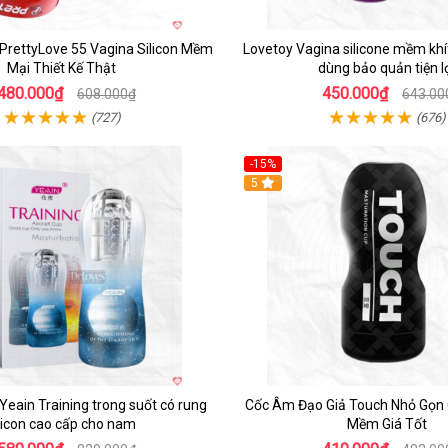
rettyLove 55 Vagina Silicon Mềm
Lovetoy Vagina silicone mềm khít
Mại Thiết Kế Thật
dùng bảo quản tiện l
480.000₫
450.000₫
608.000₫
643.00
(727)
(676)
-15%
5
Yeain Training trong suốt có rung
Cốc Âm Đạo Giả Touch Nhỏ Gọn 
licon cao cấp cho nam
Mềm Giá Tốt