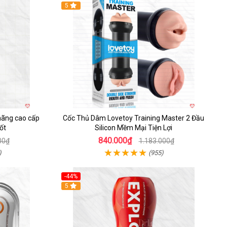
Hot
5
hãng cao cấp
Cốc Thủ Dâm Lovetoy Training Master 2 Đầu
ốt
Silicon Mềm Mại Tiện Lợi
840.000₫
00₫
1.183.000₫
)
(955)
-44%
Hot
5