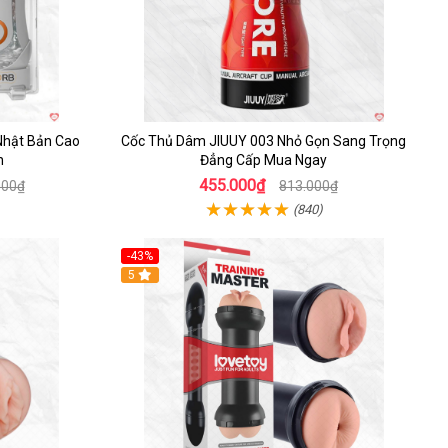
hật Bản Cao
Cốc Thủ Dâm JIUUY 003 Nhỏ Gọn Sang Trọng
h
Đẳng Cấp Mua Ngay
455.000₫
000₫
813.000₫
(840)
-43%
Hot
5