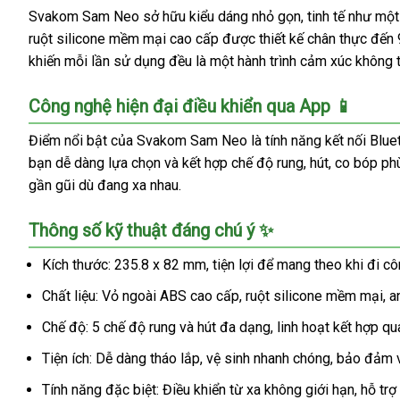
Svakom Sam Neo sở hữu kiểu dáng nhỏ gọn, tinh tế như một c
ruột silicone mềm mại cao cấp được thiết kế chân thực đến 
khiến mỗi lần sử dụng đều là một hành trình cảm xúc không 
Công nghệ hiện đại điều khiển qua App 📱
Điểm nổi bật của Svakom Sam Neo là tính năng kết nối Bluet
bạn dễ dàng lựa chọn và kết hợp chế độ rung, hút, co bóp p
gần gũi dù đang xa nhau.
Thông số kỹ thuật đáng chú ý ✨
Kích thước: 235.8 x 82 mm, tiện lợi để mang theo khi đi cô
Chất liệu: Vỏ ngoài ABS cao cấp, ruột silicone mềm mại, a
Chế độ: 5 chế độ rung và hút đa dạng, linh hoạt kết hợp qu
Tiện ích: Dễ dàng tháo lắp, vệ sinh nhanh chóng, bảo đảm 
Tính năng đặc biệt: Điều khiển từ xa không giới hạn, hỗ t