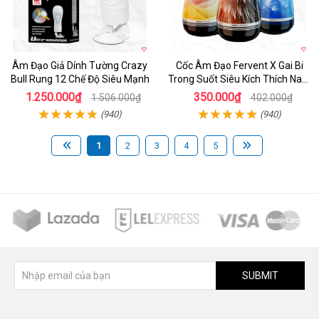
Âm Đạo Giả Dính Tường Crazy
Cốc Âm Đạo Fervent X Gai Bi
Bull Rung 12 Chế Độ Siêu Mạnh
Trong Suốt Siêu Kích Thích Nam
Giới
1.250.000₫
350.000₫
1.506.000₫
402.000₫
(940)
(940)
1
2
3
4
5
SUBMIT