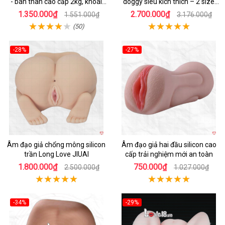
- bán thân cao cấp 2kg, khoái
doggy siêu kích thích – 2 size
cảm
5.5kg và 12kg
1.350.000₫
2.700.000₫
1.551.000₫
3.176.000₫
(50)
-28%
-27%
Hot
Hot
Âm đạo giả chổng mông silicon
Âm đạo giả hai đầu silicon cao
trần Long Love JIUAI
cấp trải nghiệm mới an toàn
1.800.000₫
750.000₫
2.500.000₫
1.027.000₫
-34%
-29%
Hot
Hot