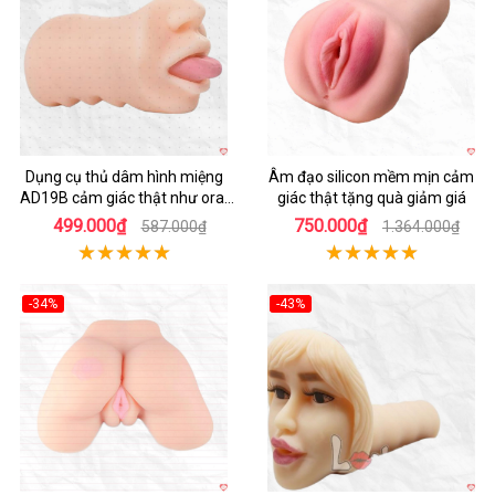
Dụng cụ thủ dâm hình miệng
Âm đạo silicon mềm mịn cảm
AD19B cảm giác thật như oral
giác thật tặng quà giảm giá
sex
499.000₫
750.000₫
587.000₫
1.364.000₫
-34%
-43%
Hot
Hot