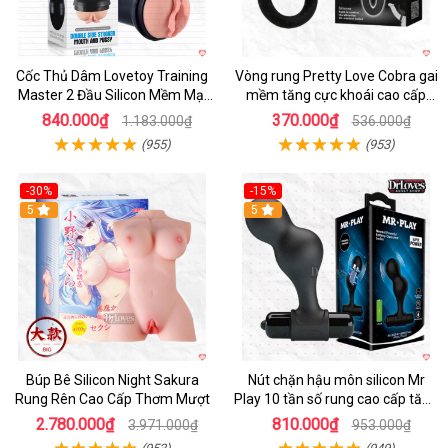
Cốc Thủ Dâm Lovetoy Training
Vòng rung Pretty Love Cobra gai
Master 2 Đầu Silicon Mềm Mại
mềm tăng cực khoái cao cấp
Tiện Lợi
chính hãng
840.000₫
370.000₫
1.183.000₫
536.000₫
(955)
(953)
-30%
-15%
Hot
5
Hot
5
Búp Bê Silicon Night Sakura
Nút chặn hậu môn silicon Mr
Rung Rên Cao Cấp Thơm Mượt
Play 10 tần số rung cao cấp tăng
khoái cảm
2.780.000₫
810.000₫
3.971.000₫
953.000₫