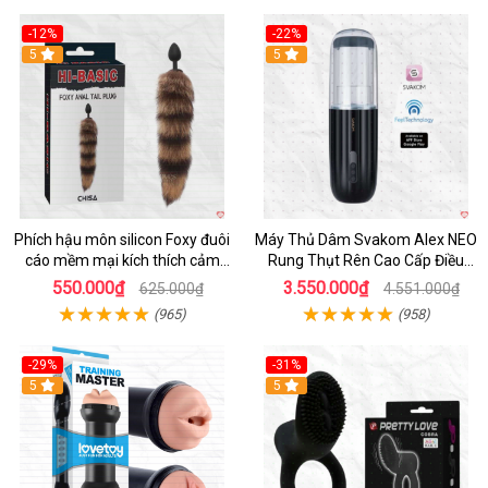
-12%
-22%
Hot
5
5
Phích hậu môn silicon Foxy đuôi
Máy Thủ Dâm Svakom Alex NEO
cáo mềm mại kích thích cảm
Rung Thụt Rên Cao Cấp Điều
giác mới
Khiển App
550.000₫
3.550.000₫
625.000₫
4.551.000₫
(965)
(958)
-29%
-31%
Hot
5
5