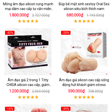
Mông âm đạo silicon rung mạnh
Búp bê mặt xinh sextoy Oral Sex
mại dâm cao cấp tư vấn miễn
silicon siêu kích thích nam
phí
1.800.000₫
680.000₫
2.727.000₫
1.193.000₫
-42%
-20%
Hot
Hot
Âm đạo giả 2 trong 1 Titty
Âm đạo giả silicon cao cấp sống
CHISA silicon cao cấp, giảm
động hút khách giảm stress
stress
1.200.000₫
590.000₫
2.069.000₫
738.000₫
-16%
-39%