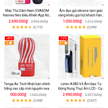
Máy Thủ Dâm Nam SVAKOM
Âm đạo giả silicone tam giác
Hannes Neo Điều Khiển App Kích
vàng khiêu gợi hút khách hàng
Thích
nam
2.690.000₫
1.050.000₫
3.955.000₫
1.312.000₫
(2,715)
(2,699)
-40%
-12%
Hot
5
Hot
4.7
Tenga Air Tech Nhật bản chính
Leten A380 V.4 Âm Đạo Tự
hãng cao cấp mới nguyên seal
Động Rung Thụt Ấm LCD - Cực
giá tốt
Phê
900.000₫
2.990.000₫
1.500.000₫
3.397.000₫
(2,658)
(2,657)