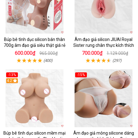
Búp bê tình dục silicon bán thân
Âm đạo giả silicon JIUAI Royal
700g âm đạo giả siêu thật giá rẻ
Sister rung chân thực kích thích
600.000₫
700.000₫
965.000₫
1.129.000₫
(400)
(297)
-13%
-15%
4.2
Hot
Búp bê tình dục silicon mềm mại
Âm đạo giả mông silicone dáng