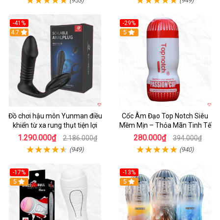
(953)
(949)
-41%
-29%
Hot
4.7
5
Đồ chơi hậu môn Yunman điều
Cốc Âm Đạo Top Notch Siêu
khiển từ xa rung thụt tiện lợi
Mềm Mịn – Thỏa Mãn Tinh Tế
1.290.000₫
280.000₫
2.186.000₫
394.000₫
(949)
(940)
-17%
-13%
5
Hot
5