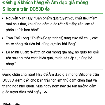
Đánh giá khách hàng về Âm đạo giả mông
Silicone trần DC53D 👍
Nguyễn Văn Huy: "Sản phẩm quá tuyệt vời, chất liệu mềm
mại như thật, khi dùng cảm giác rất đã, tiếng rên làm tôi
phấn khích hơn hẳn!"
Trần Thế Long: "Thiết kế đẹp tinh tế, rung cực dễ chịu, các
chức năng rất tiện lợi, dùng cực kỳ hài lòng."
Lê Minh Quân: "Rất thích cái mông giả này, nó giúp tôi giải
tỏa stress một cách hiệu quả, mình sẽ tiếp tục ủng hộ
shop."
Đừng chần chừ nữa! Hãy để Âm đạo giả mông Silicone trần
DC53D đem đến cho bạn trải nghiệm thủ dâm chân thật và
thăng hoa khó quên. Mua ngay hôm nay để tận hưởng cảm
giác tuyệt diệu mỗi ngày! 🔥
Bình luận