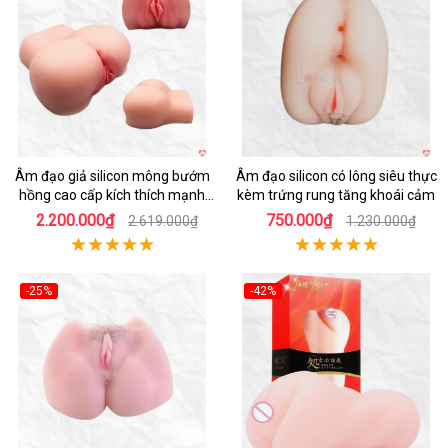
Hot
Hot
Âm đạo giả silicon mông bướm
Âm đạo silicon có lông siêu thực
hồng cao cấp kích thích mạnh
kèm trứng rung tăng khoái cảm
mẽ
2.200.000₫
750.000₫
2.619.000₫
1.230.000₫
-25%
-42%
Hot
Hot