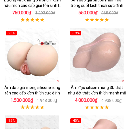
Dương vật khủng 3 trong 1 kèm
Âm đạo giả silicon mềm mại
hậu môn cao cấp giải tỏa sinh lý
trong suốt kích thích cực đỉnh
nam nữ
750.000₫
550.000₫
1.293.000₫
965.000₫
-23%
-19%
Hot
Hot
Âm đạo giả mông silicone rung
Âm đạo silicon mông 3D thật
rên cao cấp kích thích cực đỉnh
như đời thật kích thích mạnh mẽ
1.500.000₫
4.000.000₫
1.948.000₫
4.938.000₫
-15%
-45%
Hot
Hot