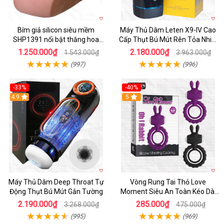
Bím giả silicon siêu mềm
Máy Thủ Dâm Leten X9-IV Cao
SHP1391 nổi bật thăng hoa
Cấp Thụt Bú Mút Rên Tỏa Nhiệt
hoàn hảo
Sạc Pin
1.250.000₫
2.180.000₫
1.543.000₫
3.963.000₫
(997)
(996)
-33%
-40%
Hot
4.9
5
Máy Thủ Dâm Deep Throat Tự
Vòng Rung Tai Thỏ Love
Động Thụt Bú Mút Gắn Tường
Moment Siêu An Toàn Kéo Dài
Thời Gian
2.190.000₫
285.000₫
3.268.000₫
475.000₫
(995)
(969)