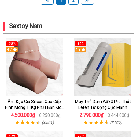
1
2
Sextoy Nam
-28%
-19%
4.7
Hot
4.8
Âm Đạo Giả Silicon Cao Cấp
Máy Thủ Dâm A380 Pro Thắt
Hình Mông 11Kg Nhật Bản Kích
Leten Tự Động Cực Mạnh
Thước Như Thật
4.500.000₫
2.790.000₫
6.250.000₫
3.444.000₫
(3,501)
(3,012)
-14%
-37%