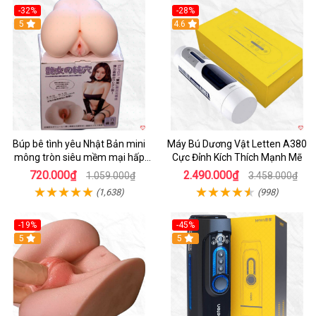
-32%
-28%
Hot
5
Hot
4.6
Búp bê tình yêu Nhật Bản mini
Máy Bú Dương Vật Letten A380
mông tròn siêu mềm mại hấp
Cực Đỉnh Kích Thích Mạnh Mẽ
dẫn
720.000₫
2.490.000₫
1.059.000₫
3.458.000₫
(1,638)
(998)
-19%
-45%
Hot
5
Hot
5