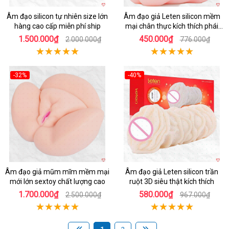
Âm đạo silicon tự nhiên size lớn
Âm đạo giả Leten silicon mềm
hàng cao cấp miễn phí ship
mại chân thực kích thích phái
mạnh
1.500.000₫
450.000₫
2.000.000₫
776.000₫
-32%
-40%
Hot
Hot
Âm đạo giả mũm mĩm mềm mại
Âm đạo giả Leten silicon trần
mới lớn sextoy chất lượng cao
ruột 3D siêu thật kích thích
1.700.000₫
580.000₫
2.500.000₫
967.000₫