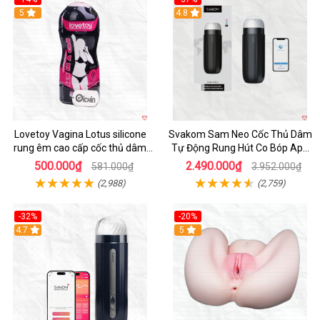
Hot
5
4.8
Lovetoy Vagina Lotus silicone
Svakom Sam Neo Cốc Thủ Dâm
rung êm cao cấp cốc thủ dâm
Tự Động Rung Hút Co Bóp App
nam
Điều Khiển
500.000₫
2.490.000₫
581.000₫
3.952.000₫
(2,988)
(2,759)
-32%
-20%
Hot
4.7
Hot
5