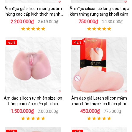
Âm đạo giả silicon mông bướm
Âm đạo silicon có lông siêu thực
hồng cao cấp kích thích mạnh
kèm trứng rung tăng khoái cảm
mẽ
2.200.000₫
750.000₫
2.619.000₫
1.230.000₫
-25%
-42%
Hot
Hot
Âm đạo silicon tự nhiên size lớn
Âm đạo giả Leten silicon mềm
hàng cao cấp miễn phí ship
mại chân thực kích thích phái
mạnh
1.500.000₫
450.000₫
2.000.000₫
776.000₫