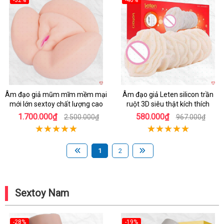
-32%
-40%
Hot
Hot
Âm đạo giả mũm mĩm mềm mại
Âm đạo giả Leten silicon trần
mới lớn sextoy chất lượng cao
ruột 3D siêu thật kích thích
1.700.000₫
580.000₫
2.500.000₫
967.000₫
1
2
Sextoy Nam
-28%
-19%