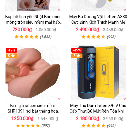
Búp bê tình yêu Nhật Bản mini
Máy Bú Dương Vật Letten A380
mông tròn siêu mềm mại hấp
Cực Đỉnh Kích Thích Mạnh Mẽ
dẫn
720.000₫
2.490.000₫
1.059.000₫
3.458.000₫
(1,638)
(998)
-19%
-45%
Hot
5
Hot
5
Bím giả silicon siêu mềm
Máy Thủ Dâm Leten X9-IV Cao
SHP1391 nổi bật thăng hoa
Cấp Thụt Bú Mút Rên Tỏa Nhiệt
hoàn hảo
Sạc Pin
1.250.000₫
2.180.000₫
1.543.000₫
3.963.000₫
(997)
(996)