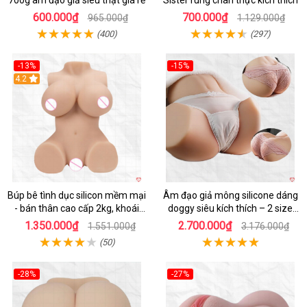
700g âm đạo giả siêu thật giá rẻ
Sister rung chân thực kích thích
600.000₫
700.000₫
965.000₫
1.129.000₫
(400)
(297)
-13%
-15%
4.2
Hot
Búp bê tình dục silicon mềm mại
Âm đạo giả mông silicone dáng
- bán thân cao cấp 2kg, khoái
doggy siêu kích thích – 2 size
cảm
5.5kg và 12kg
1.350.000₫
2.700.000₫
1.551.000₫
3.176.000₫
(50)
-28%
-27%
Hot
Hot