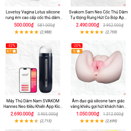
Lovetoy Vagina Lotus silicone
Svakom Sam Neo Cốc Thủ Dâm
rung êm cao cấp cốc thủ dâm
Tự Động Rung Hút Co Bóp App
nam
Điều Khiển
500.000₫
2.490.000₫
581.000₫
3.952.000₫
(2,988)
(2,759)
-32%
-20%
Hot
4.7
Hot
5
Máy Thủ Dâm Nam SVAKOM
Âm đạo giả silicone tam giác
Hannes Neo Điều Khiển App Kích
vàng khiêu gợi hút khách hàng
Thích
nam
2.690.000₫
1.050.000₫
3.955.000₫
1.312.000₫
(2,715)
(2,699)