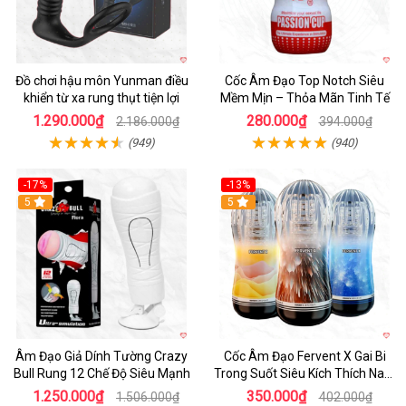
Đồ chơi hậu môn Yunman điều
Cốc Âm Đạo Top Notch Siêu
khiển từ xa rung thụt tiện lợi
Mềm Mịn – Thỏa Mãn Tinh Tế
1.290.000₫
280.000₫
2.186.000₫
394.000₫
(949)
(940)
-17%
-13%
5
Hot
5
Âm Đạo Giả Dính Tường Crazy
Cốc Âm Đạo Fervent X Gai Bi
Bull Rung 12 Chế Độ Siêu Mạnh
Trong Suốt Siêu Kích Thích Nam
Giới
1.250.000₫
350.000₫
1.506.000₫
402.000₫