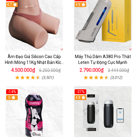
4.7
Hot
4.8
Âm Đạo Giả Silicon Cao Cấp
Máy Thủ Dâm A380 Pro Thắt
Hình Mông 11Kg Nhật Bản Kích
Leten Tự Động Cực Mạnh
Thước Như Thật
4.500.000₫
2.790.000₫
6.250.000₫
3.444.000₫
(3,501)
(3,012)
-14%
-37%
Hot
5
4.8