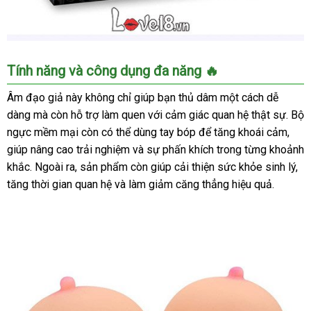
Âm
Tính năng và công dụng đa năng 🔥
đạo
giả
Âm đạo giả này không chỉ giúp bạn thủ dâm một cách dễ
2
dàng mà còn hỗ trợ làm quen với cảm giác quan hệ thật sự. Bộ
trong
ngực mềm mại còn có thể dùng tay bóp để tăng khoái cảm,
1
giúp nâng cao trải nghiệm và sự phấn khích trong từng khoảnh
Titty
khắc. Ngoài ra, sản phẩm còn giúp cải thiện sức khỏe sinh lý,
CHISA
tăng thời gian quan hệ và làm giảm căng thẳng hiệu quả.
silicon
cao
cấp,
giảm
stress