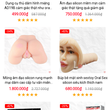
Dụng cụ thủ dâm hình miệng
Âm đạo silicon mềm mịn cảm
AD19B cảm giác thật như oral
giác thật tặng quà giảm giá
sex
499.000₫
750.000₫
587.000₫
1.364.000₫
-34%
-43%
Hot
Hot
Mông âm đạo silicon rung mạnh
Búp bê mặt xinh sextoy Oral Sex
mại dâm cao cấp tư vấn miễn
silicon siêu kích thích nam
phí
1.800.000₫
680.000₫
2.727.000₫
1.193.000₫
-42%
-20%