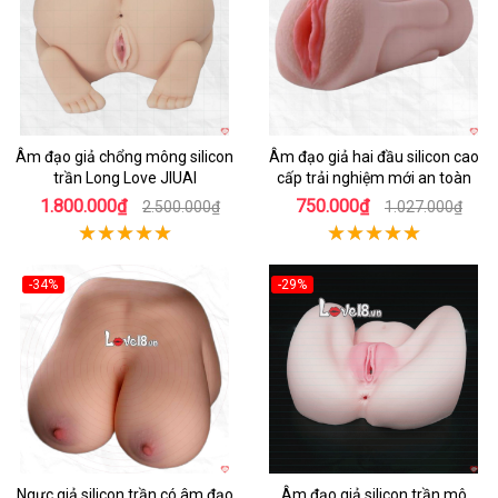
Âm đạo giả chổng mông silicon
Âm đạo giả hai đầu silicon cao
trần Long Love JIUAI
cấp trải nghiệm mới an toàn
1.800.000₫
750.000₫
2.500.000₫
1.027.000₫
-34%
-29%
Hot
Hot
Ngực giả silicon trần có âm đạo
Âm đạo giả silicon trần mô