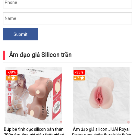
Âm đạo giả Silicon trần
-38%
-38%
5
Hot
4.7
Búp bê tình dục silicon bán thân
Âm đạo giả silicon JIUAI Royal