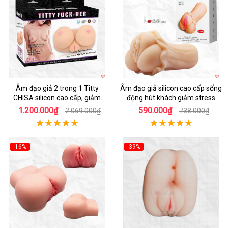
Hot
Hot
Âm đạo giả 2 trong 1 Titty
Âm đạo giả silicon cao cấp sống
CHISA silicon cao cấp, giảm
động hút khách giảm stress
stress
1.200.000₫
590.000₫
2.069.000₫
738.000₫
-16%
-39%
Hot
Hot