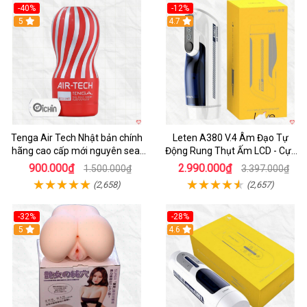
-40%
-12%
Hot
5
Hot
4.7
Tenga Air Tech Nhật bản chính
Leten A380 V.4 Âm Đạo Tự
hãng cao cấp mới nguyên seal
Động Rung Thụt Ấm LCD - Cực
giá tốt
Phê
900.000₫
2.990.000₫
1.500.000₫
3.397.000₫
(2,658)
(2,657)
-32%
-28%
Hot
5
Hot
4.6