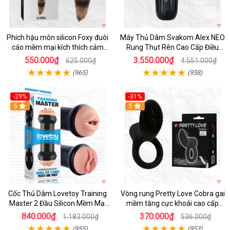
Phích hậu môn silicon Foxy đuôi
Máy Thủ Dâm Svakom Alex NEO
cáo mềm mại kích thích cảm
Rung Thụt Rên Cao Cấp Điều
giác mới
Khiển App
550.000₫
3.550.000₫
625.000₫
4.551.000₫
(965)
(958)
-29%
-31%
Hot
5
5
Cốc Thủ Dâm Lovetoy Training
Vòng rung Pretty Love Cobra gai
Master 2 Đầu Silicon Mềm Mại
mềm tăng cực khoái cao cấp
Tiện Lợi
chính hãng
840.000₫
370.000₫
1.183.000₫
536.000₫
(955)
(953)