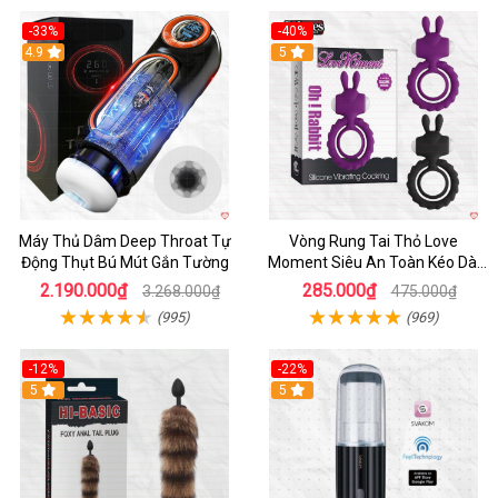
-33%
-40%
Hot
4.9
5
Máy Thủ Dâm Deep Throat Tự
Vòng Rung Tai Thỏ Love
Động Thụt Bú Mút Gắn Tường
Moment Siêu An Toàn Kéo Dài
Thời Gian
2.190.000₫
285.000₫
3.268.000₫
475.000₫
(995)
(969)
-12%
-22%
Hot
5
5