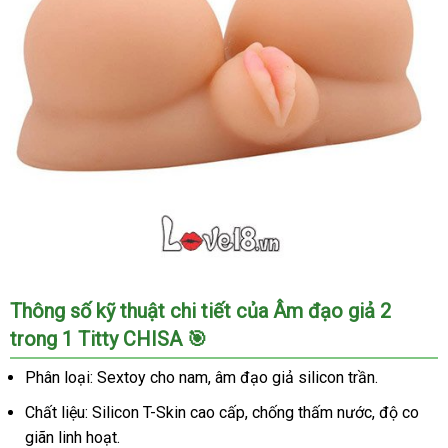
Âm
Thông số kỹ thuật chi tiết của Âm đạo giả 2
đạo
trong 1 Titty CHISA 🎯
giả
2
Phân loại: Sextoy cho nam, âm đạo giả silicon trần.
trong
1
Chất liệu: Silicon T-Skin cao cấp, chống thấm nước, độ co
Titty
giãn linh hoạt.