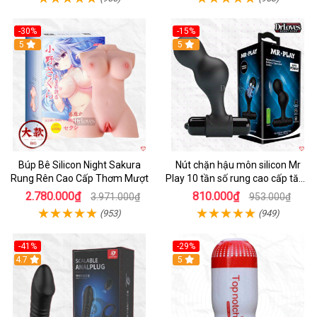
-30%
-15%
Hot
5
Hot
5
Búp Bê Silicon Night Sakura
Nút chặn hậu môn silicon Mr
Rung Rên Cao Cấp Thơm Mượt
Play 10 tần số rung cao cấp tăng
khoái cảm
2.780.000₫
810.000₫
3.971.000₫
953.000₫
(953)
(949)
-41%
-29%
Hot
4.7
5