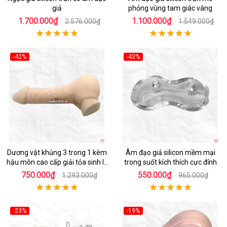
giả
phỏng vùng tam giác vàng
1.700.000₫
1.100.000₫
2.576.000₫
1.549.000₫
-42%
-43%
Hot
Hot
Dương vật khủng 3 trong 1 kèm
Âm đạo giả silicon mềm mại
hậu môn cao cấp giải tỏa sinh lý
trong suốt kích thích cực đỉnh
nam nữ
750.000₫
550.000₫
1.293.000₫
965.000₫
-23%
-19%
Hot
Hot