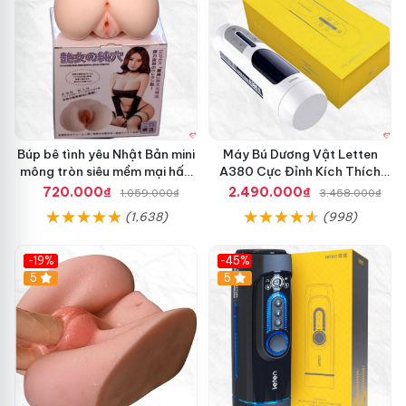
Búp bê tình yêu Nhật Bản mini
Máy Bú Dương Vật Letten
mông tròn siêu mềm mại hấp
A380 Cực Đỉnh Kích Thích
dẫn
Mạnh Mẽ
720.000₫
2.490.000₫
1.059.000₫
3.458.000₫
(1,638)
(998)
-19%
-45%
Hot
5
Hot
5