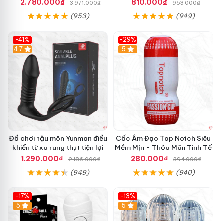
Mượt
tăng khoái cảm
2.780.000₫
810.000₫
3.971.000₫
953.000₫
(953)
(949)
-41%
-29%
Hot
4.7
5
Đồ chơi hậu môn Yunman điều
Cốc Âm Đạo Top Notch Siêu
khiển từ xa rung thụt tiện lợi
Mềm Mịn – Thỏa Mãn Tinh Tế
1.290.000₫
280.000₫
2.186.000₫
394.000₫
(949)
(940)
-17%
-13%
5
Hot
5