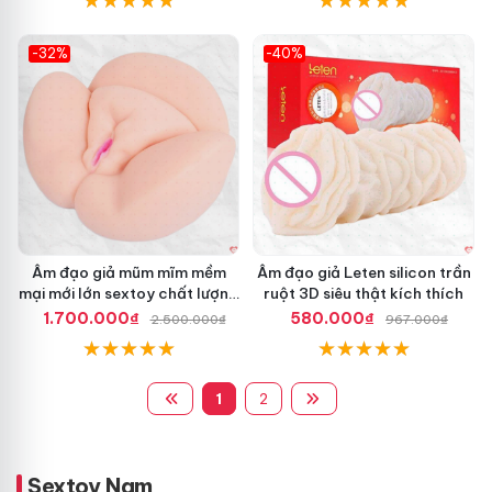
-32%
-40%
Hot
Hot
Âm đạo giả mũm mĩm mềm
Âm đạo giả Leten silicon trần
mại mới lớn sextoy chất lượng
ruột 3D siêu thật kích thích
cao
1.700.000₫
580.000₫
2.500.000₫
967.000₫
1
2
Sextoy Nam