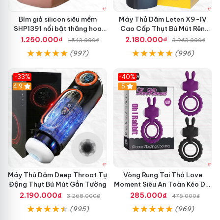
Bím giả silicon siêu mềm
Máy Thủ Dâm Leten X9-IV
SHP1391 nổi bật thăng hoa
Cao Cấp Thụt Bú Mút Rên
hoàn hảo
Tỏa Nhiệt Sạc Pin
1.250.000₫
2.180.000₫
1.543.000₫
3.963.000₫
(997)
(996)
-33%
-40%
Hot
4.9
5
Máy Thủ Dâm Deep Throat Tự
Vòng Rung Tai Thỏ Love
Động Thụt Bú Mút Gắn Tường
Moment Siêu An Toàn Kéo Dài
Thời Gian
2.190.000₫
285.000₫
3.268.000₫
475.000₫
(995)
(969)