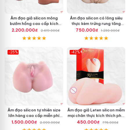
Âm đạo giả silicon mông
Âm đạo silicon có lông siêu
bướm hồng cao cấp kích
thực kèm trứng rung tăng
thích mạnh mẽ
khoái cảm
2.200.000₫
750.000₫
2.619.000₫
1.230.000₫
-25%
-42%
Hot
Hot
Âm đạo silicon tự nhiên size
Âm đạo giả Leten silicon mềm
lớn hàng cao cấp miễn phí
mại chân thực kích thích phái
ship
mạnh
1.500.000₫
450.000₫
2.000.000₫
776.000₫