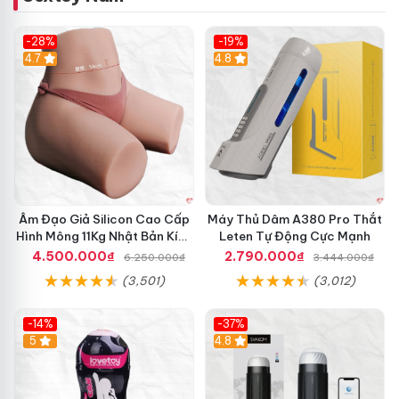
-28%
-19%
4.7
Hot
4.8
Âm Đạo Giả Silicon Cao Cấp
Máy Thủ Dâm A380 Pro Thắt
Hình Mông 11Kg Nhật Bản Kích
Leten Tự Động Cực Mạnh
Thước Như Thật
4.500.000₫
2.790.000₫
6.250.000₫
3.444.000₫
(3,501)
(3,012)
-14%
-37%
Hot
5
4.8