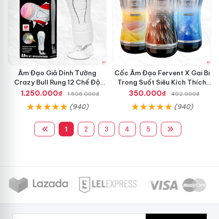
Âm Đạo Giả Dính Tường
Cốc Âm Đạo Fervent X Gai Bi
Crazy Bull Rung 12 Chế Độ
Trong Suốt Siêu Kích Thích
Siêu Mạnh
Nam Giới
1.250.000₫
350.000₫
1.506.000₫
402.000₫
(940)
(940)
1
2
3
4
5