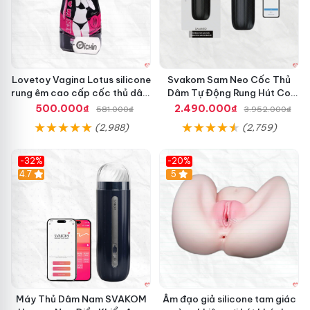
Lovetoy Vagina Lotus silicone
Svakom Sam Neo Cốc Thủ
rung êm cao cấp cốc thủ dâm
Dâm Tự Động Rung Hút Co
nam
Bóp App Điều Khiển
500.000₫
2.490.000₫
581.000₫
3.952.000₫
(2,988)
(2,759)
-32%
-20%
Hot
4.7
Hot
5
Máy Thủ Dâm Nam SVAKOM
Âm đạo giả silicone tam giác