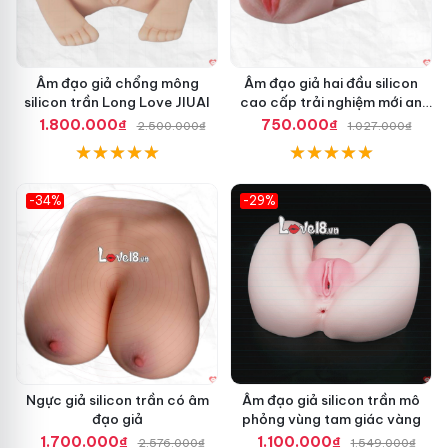
I
U
A
I
Âm đạo giả chổng mông
Âm đạo giả hai đầu silicon
R
silicon trần Long Love JIUAI
cao cấp trải nghiệm mới an
o
toàn
y
1.800.000₫
750.000₫
2.500.000₫
1.027.000₫
a
l
S
i
-34%
-29%
s
Hot
Hot
t
e
r
r
u
n
g
c
h
Ngực giả silicon trần có âm
Âm đạo giả silicon trần mô
â
đạo giả
phỏng vùng tam giác vàng
n
Â
1.700.000₫
1.100.000₫
2.576.000₫
1.549.000₫
t