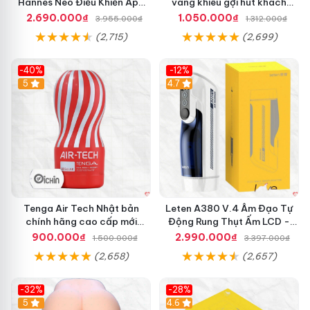
Hannes Neo Điều Khiển App
vàng khiêu gợi hút khách
Kích Thích
hàng nam
2.690.000₫
1.050.000₫
3.955.000₫
1.312.000₫
(2,715)
(2,699)
-40%
-12%
Hot
5
Hot
4.7
Tenga Air Tech Nhật bản
Leten A380 V.4 Âm Đạo Tự
chính hãng cao cấp mới
Động Rung Thụt Ấm LCD -
nguyên seal giá tốt
Cực Phê
900.000₫
2.990.000₫
1.500.000₫
3.397.000₫
(2,658)
(2,657)
-32%
-28%
Hot
5
Hot
4.6