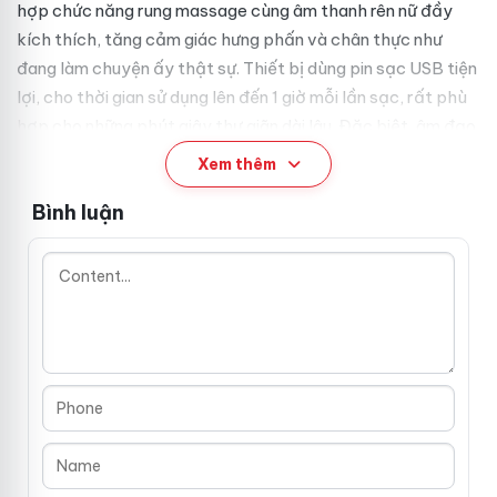
hợp chức năng rung massage cùng âm thanh rên nữ đầy
kích thích, tăng cảm giác hưng phấn và chân thực như
đang làm chuyện ấy thật sự. Thiết bị dùng pin sạc USB tiện
lợi, cho thời gian sử dụng lên đến 1 giờ mỗi lần sạc, rất phù
hợp cho những phút giây thư giãn dài lâu. Đặc biệt, âm đạo
giả này còn có khả năng chống nước, dễ dàng vệ sinh và
Xem thêm
bảo quản.
Bình luận
Thông số kỹ thuật chi tiết 📏
Kích thước: 16.5cm x 9.5cm x 8.5cm, vừa vặn tay, dễ
dàng cầm nắm
Chất liệu: Silicone y tế cao cấp, mềm mại, không mùi
Màu sắc: Màu da tự nhiên, hồng hào
Pin: Sạc USB tiện dụng