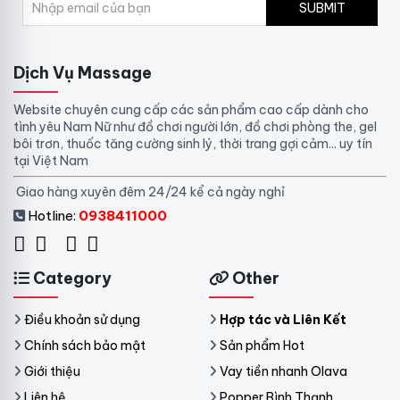
SUBMIT
Dịch Vụ Massage
Website chuyên cung cấp các sản phẩm cao cấp dành cho
tình yêu Nam Nữ như đồ chơi người lớn, đồ chơi phòng the, gel
bôi trơn, thuốc tăng cường sinh lý, thời trang gợi cảm... uy tín
tại Việt Nam
Giao hàng xuyên đêm 24/24 kể cả ngày nghỉ
Hotline:
0938411000
Category
Other
Điều khoản sử dụng
Hợp tác và Liên Kết
Chính sách bảo mật
Sản phẩm Hot
Giới thiệu
Vay tiền nhanh Olava
Liên hệ
Popper Bình Thạnh