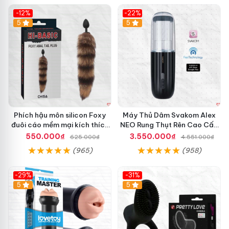
-12%
-22%
Hot
5
5
Phích hậu môn silicon Foxy
Máy Thủ Dâm Svakom Alex
đuôi cáo mềm mại kích thích
NEO Rung Thụt Rên Cao Cấp
cảm giác mới
Điều Khiển App
550.000₫
3.550.000₫
625.000₫
4.551.000₫
(965)
(958)
-29%
-31%
Hot
5
5