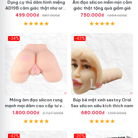
h
Dụng cụ thủ dâm hình miệng
Âm đạo silicon mềm mịn cảm
tận hưởng cảm giác chân thực, an toàn và tiện lợi nhất!
i
í
AD19B cảm giác thật như oral
giác thật tặng quà giảm giá
ả
c
Đừng bỏ lỡ cơ hội trải nghiệm tuyệt vời này nhé! 🚀
sex
499.000₫
750.000₫
587.000₫
1.364.000₫
s
h
i
l
i
-34%
-43%
c
Hot
Hot
o
n
J
I
U
A
I
R
o
y
Mông âm đạo silicon rung
Búp bê mặt xinh sextoy Oral
a
mạnh mại dâm cao cấp tư vấn
Sex silicon siêu kích thích nam
l
miễn phí
1.800.000₫
680.000₫
2.727.000₫
1.193.000₫
S
i
s
t
-42%
-20%