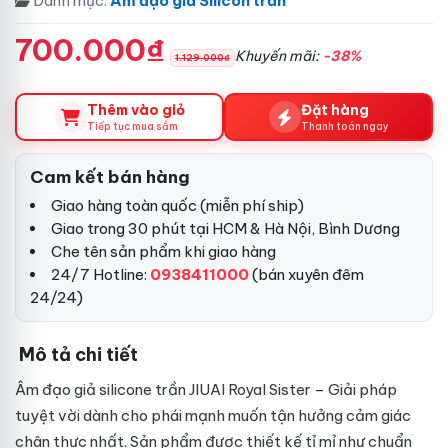
Danh mục:
Âm đạo giả Silicon trần
700.000₫
Khuyến mãi:
-38%
1.129.000₫
Thêm vào giỏ
Đặt hàng
Tiếp tục mua sắm
Thanh toán ngay
Cam kết bán hàng
Giao hàng toàn quốc (miễn phí ship)
Giao trong 30 phút tại HCM & Hà Nội, Bình Dương
Che tên sản phẩm khi giao hàng
24/7 Hotline:
0938411000
(bán xuyên đêm
24/24)
Mô tả chi tiết
Âm đạo giả silicone trần JIUAI Royal Sister – Giải pháp
tuyệt vời dành cho phái mạnh muốn tận hưởng cảm giác
chân thực nhất. Sản phẩm được thiết kế tỉ mỉ như chuẩn