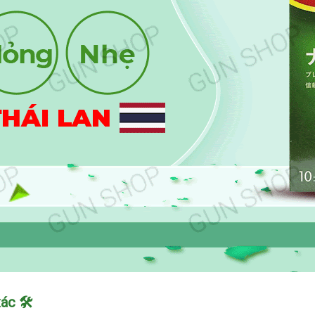
ác 🛠️