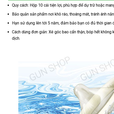
su
Quy cách: Hộp 10 cái tiện lợi, phù hợp để dự trữ hoặc man
Toshiro
Bảo quản sản phẩm nơi khô ráo, thoáng mát, tránh ánh nắng
mỏng
trơn
Hạn sử dụng lên tới 5 năm, đảm bảo bạn có đủ thời gian 
hộp
10
Cách dùng đơn giản: Xé góc bao cẩn thận, bóp hết không kh
siêu
dịch.
mượt
cảm
giác
thật