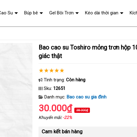
Cao Su
Búp bê
Gel Bôi Trơn
Kéo dài thời gian
Kíc
Bao cao su Toshiro mỏng trơn hộp 10 siêu mượt cảm
giác thật
Tình trạng:
Còn hàng
Sku:
12651
Danh mục:
Bao cao su gia đình
30.000₫
38.000₫
Khuyến mãi:
-22%
Cam kết bán hàng