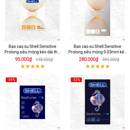
Bao cao su Shell Sensitive
Bao cao su Shell Sensitive
Prolong siêu mỏng kéo dài thời
Prolong siêu mỏng 0.03mm kéo
gian hộp 3 cái
dài thời gian
95.000₫
280.000₫
148.000₫
394.000₫
-39%
-32%
Hot
Hot