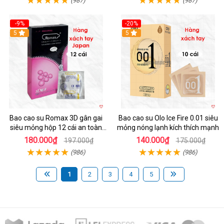
(987)
(987)
-9%
-20%
5
5
Bao cao su Romax 3D gân gai
Bao cao su Olo Ice Fire 0.01 siêu
siêu mỏng hộp 12 cái an toàn
mỏng nóng lạnh kích thích mạnh
chất lượng
180.000₫
140.000₫
197.000₫
175.000₫
(986)
(986)
1
2
3
4
5