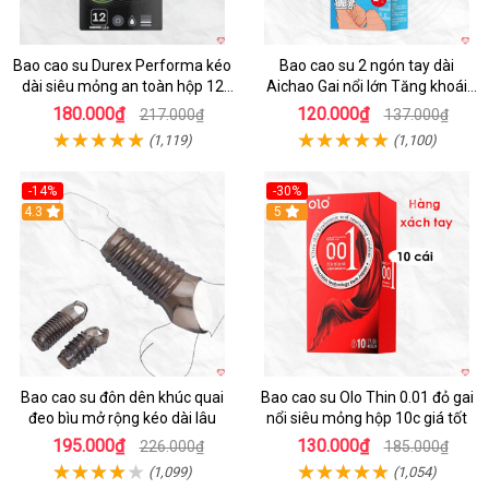
Bao cao su Durex Performa kéo
Bao cao su 2 ngón tay dài
dài siêu mỏng an toàn hộp 12
Aichao Gai nổi lớn Tăng khoái
cái
cảm
180.000₫
120.000₫
217.000₫
137.000₫
(1,119)
(1,100)
-14%
-30%
4.3
5
Bao cao su đôn dên khúc quai
Bao cao su Olo Thin 0.01 đỏ gai
đeo bìu mở rộng kéo dài lâu
nổi siêu mỏng hộp 10c giá tốt
195.000₫
130.000₫
226.000₫
185.000₫
(1,099)
(1,054)