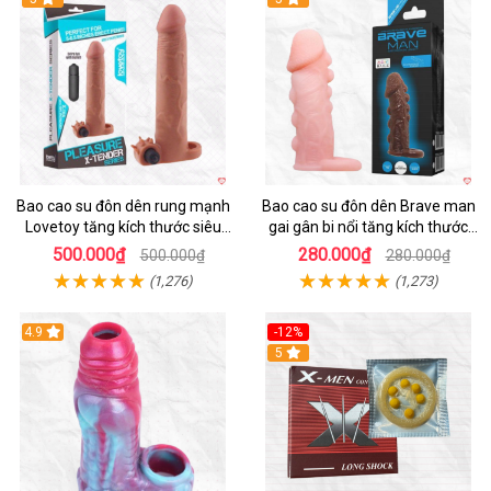
Bao cao su đôn dên rung mạnh
Bao cao su đôn dên Brave man
Lovetoy tăng kích thước siêu
gai gân bi nổi tăng kích thước
phê
kéo dài thời gian
500.000₫
280.000₫
500.000₫
280.000₫
(1,276)
(1,273)
4.9
-12%
Hot
5