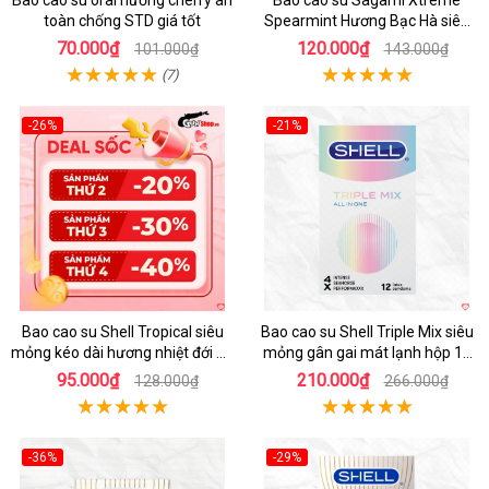
Bao cao su oral hương cherry an
Bao cao su Sagami Xtreme
toàn chống STD giá tốt
Spearmint Hương Bạc Hà siêu
mỏng, kéo dài thời gian - Hộp 10
70.000₫
120.000₫
101.000₫
143.000₫
cái
(7)
-26%
-21%
Hot
Hot
Bao cao su Shell Tropical siêu
Bao cao su Shell Triple Mix siêu
mỏng kéo dài hương nhiệt đới an
mỏng gân gai mát lạnh hộp 12
toàn
cái
95.000₫
210.000₫
128.000₫
266.000₫
-36%
-29%
Hot
Hot