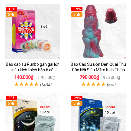
-18%
-19%
Hot
5
5
Bao cao su Runbo gân gai lớn
Bao Cao Su Đôn Dên Quái Thú
siêu kích thích hộp 6 cái
Gân Nổi Siêu Mềm Kích Thích
Tột Đỉnh
140.000₫
790.000₫
170.000₫
975.000₫
(1,042)
(990)
-29%
-29%
5
5