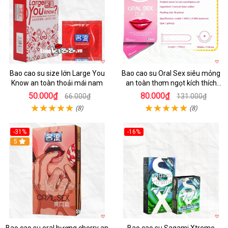
Bao cao su size lớn Large You
Bao cao su Oral Sex siêu mỏng
Know an toàn thoải mái nam
an toàn thơm ngọt kích thích
mua ngay
50.000₫
80.000₫
66.000₫
131.000₫
(8)
(8)
-31%
-16%
Hot
5
Hot