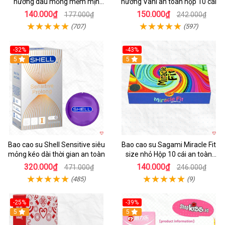
hương dâu mỏng mềm mịn
hương Vani an toàn hộp 10 cái
quyến rũ
140.000₫
150.000₫
177.000₫
242.000₫
(707)
(597)
-32%
-43%
5
Hot
5
Bao cao su Shell Sensitive siêu
Bao cao su Sagami Miracle Fit
mỏng kéo dài thời gian an toàn
size nhỏ Hộp 10 cái an toàn
mềm mịn
320.000₫
140.000₫
471.000₫
246.000₫
(485)
(9)
-25%
-39%
Hot
5
Hot
5