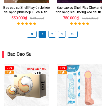
Bao cao su Shell Play Circle kéo
Bao cao su Shell Play Choker 6
dài hạnh phúc hộp 10 cái 6 tính
tính năng siêu mỏng kéo dài thời
năng
gian hộp 10
550.000₫
750.000₫
873.000₫
1.087.000₫
1
2
3
Bao Cao Su
-20%
-18%
Hot
5
5