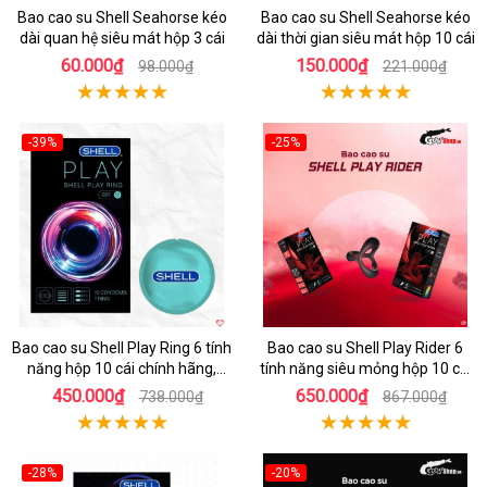
Bao cao su Shell Seahorse kéo
Bao cao su Shell Seahorse kéo
dài quan hệ siêu mát hộp 3 cái
dài thời gian siêu mát hộp 10 cái
60.000₫
150.000₫
98.000₫
221.000₫
-39%
-25%
Hot
Hot
Bao cao su Shell Play Ring 6 tính
Bao cao su Shell Play Rider 6
năng hộp 10 cái chính hãng,
tính năng siêu mỏng hộp 10 cái
tặng vòng keo kéo dài thời gian
tặng vòng kéo dài thời gian
450.000₫
650.000₫
738.000₫
867.000₫
-28%
-20%