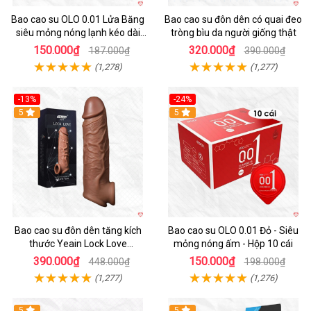
Bao cao su OLO 0.01 Lửa Băng
Bao cao su đôn dên có quai đeo
siêu mỏng nóng lạnh kéo dài
tròng bìu da người giống thật
thời gian hộp 10
150.000₫
320.000₫
187.000₫
390.000₫
(1,278)
(1,277)
-13%
-24%
5
Hot
5
Bao cao su đôn dên tăng kích
Bao cao su OLO 0.01 Đỏ - Siêu
thước Yeain Lock Love
mỏng nóng ấm - Hộp 10 cái
Raytheon
390.000₫
150.000₫
448.000₫
198.000₫
(1,277)
(1,276)
5
5