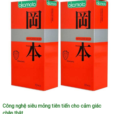
Bao
Công nghệ siêu mỏng tiên tiến cho cảm giác
cao
chân thật
su