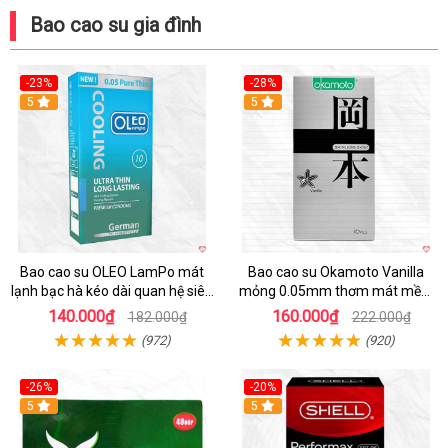
Bao cao su gia đình
-23%
-28%
5
Hot
5
Bao cao su OLEO LamPo mát
Bao cao su Okamoto Vanilla
lạnh bạc hà kéo dài quan hệ siêu
mỏng 0.05mm thơm mát mềm
mỏng
mại
140.000₫
160.000₫
182.000₫
222.000₫
(972)
(920)
-26%
-20%
Hot
5
5