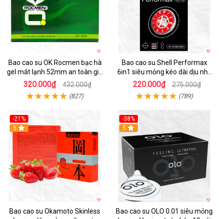
Bao cao su OK Rocmen bạc hà
Bao cao su Shell Performax
gel mát lạnh 52mm an toàn giá
6in1 siêu mỏng kéo dài dịu nhẹ
tốt
kích thích
320.000₫
220.000₫
432.000₫
275.000₫
(827)
(789)
-21%
-38%
Hot
5
5
Bao cao su Okamoto Skinless
Bao cao su OLO 0.01 siêu mỏng