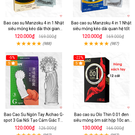
Bao cao su Manzoku 4 in 1 Nhật
Bao cao su Manzoku 4 in 1 Nhật
siêu mỏng kéo dài thời gian
siêu mỏng kéo dài quan hệ tốt
chính hãng
120.000₫
120.000₫
169.000₫
169.000₫
(988)
(987)
-5%
-22%
5
5
Bao Cao Su Ngón Tay Aichao G-
Bao cao su Olo Thin 0.01 đen
spot 3 Gai Nổi Tạo Cảm Giác Tột
siêu mỏng ôm sát hộp 10c an
Đỉnh
toàn
120.000₫
130.000₫
126.000₫
166.000₫