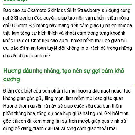
Okamoto
Bao cao su Okamoto Skinless Skin Strawberry sử dụng công
Skinless
nghệ Sheerlon độc quyền, giúp tạo nên sản phẩm siêu mỏng
hương
chỉ 0.05mm. Độ mỏng này mang đến cảm giác tự nhiên như da
dâu
thịt, làm tăng sự kích thích và khoái cảm trong từng khoảnh
mỏng
mềm
khắc lứa đôi. Chất liệu cao su tự nhiên mềm mại, co giãn tối
mịn
ưu, bảo đảm an toàn tuyệt đối không lo bị rách dù trong những
quyến
chuyển động mạnh mẽ.
rũ
Hương dâu nhẹ nhàng, tạo nên sự gợi cảm khó
cưỡng
Điểm đặc biệt của sản phẩm là mùi hương dâu ngọt ngào, tạo
không gian gần gũi, lãng mạn, làm mềm mại các giác quan.
Hương thơm quyến rũ này sẽ giúp cuộc yêu của bạn thêm
phần thăng hoa, tăng sự hòa hợp giữa hai người. Gel bôi trơn
gốc silicon đi kèm mang lại sự trơn mượt, giúp quá trình sử
dụng dễ dàng, tránh đau rát và tăng cảm giác thoải mái.