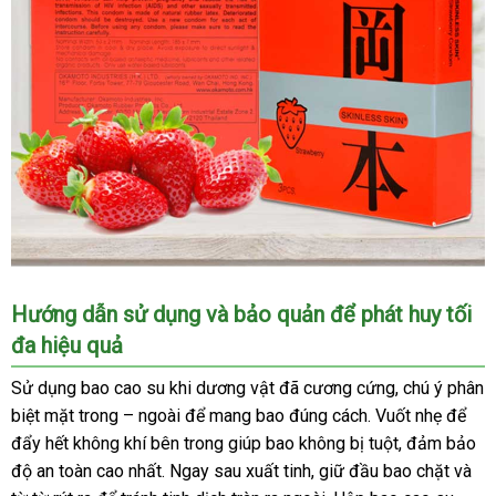
Bao
Hướng dẫn sử dụng và bảo quản để phát huy tối
cao
đa hiệu quả
su
Okamoto
Sử dụng bao cao su khi dương vật đã cương cứng, chú ý phân
Skinless
biệt mặt trong – ngoài để mang bao đúng cách. Vuốt nhẹ để
hương
đẩy hết không khí bên trong giúp bao không bị tuột, đảm bảo
dâu
độ an toàn cao nhất. Ngay sau xuất tinh, giữ đầu bao chặt và
mỏng
mềm