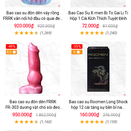
Bao cao su đôn dên vảy rồng
Bao Cao Su X-men Bi To Gai Li Ti
FRRK vân nổi hở đầu có quai đeo
Hộp 1 Cái Kích Thích Tuyệt Đỉnh
bìu cao cấp
920.000₫
72.000₫
920.000₫
81.000₫
(1,269)
(1,240)
-49%
-35%
4.5
5
Bao cao su đôn dên FRRK
Bao cao su Rocmen Long Shock
FR‑303 dương vật chó sói đeo
hộp 12 cái tăng sự bền bỉ nam
tiện lợi cực đã
giới
950.000₫
160.000₫
1.862.000₫
246.000₫
(1,160)
(1,159)