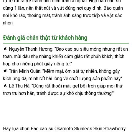
từ từ rút ra để tránh tinh dịch tràn ra ngoài. Hộp bao cao su
mịn
dùng 1 lần, nên thắt nút và vứt đúng nơi quy định. Bảo quản
quyến
nơi khô ráo, thoáng mát, tránh ánh sáng trực tiếp và vật sắc
rũ
nhọn.
Đánh giá chân thật từ khách hàng
🌟 Nguyễn Thanh Hương: "Bao cao su siêu mỏng nhưng rất an
toàn, mùi dâu nhẹ nhàng khiến cảm giác rất phấn khích, thích
hợp cho những phút giây riêng tư."
🌟 Trần Minh Quân: "Mềm mại, ôm sát tự nhiên, không gây
kích ứng da, mình rất hài lòng về chất lượng sản phẩm này."
🌟 Lê Thu Hà: "Dùng rất thoải mái, gel bôi trơn giúp mọi thứ
trơn tru hơn hẳn, tránh được sự khó chịu thông thường."
Hãy lựa chọn Bao cao su Okamoto Skinless Skin Strawberry