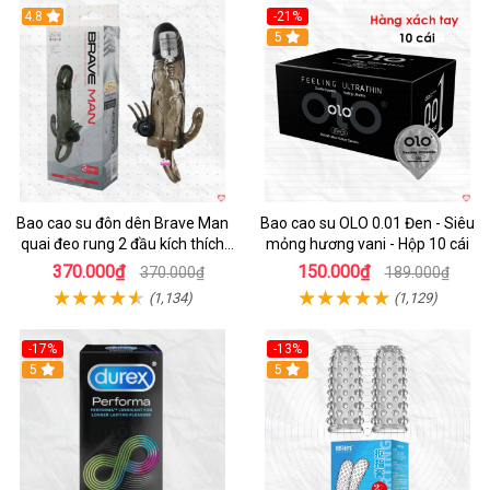
4.8
-21%
Hot
5
Bao cao su đôn dên Brave Man
Bao cao su OLO 0.01 Đen - Siêu
quai đeo rung 2 đầu kích thích
mỏng hương vani - Hộp 10 cái
mạnh
370.000₫
150.000₫
370.000₫
189.000₫
(1,134)
(1,129)
-17%
-13%
Hot
5
5