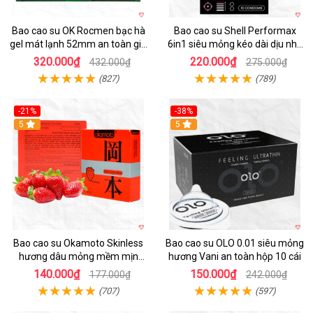
Bao cao su OK Rocmen bạc hà
Bao cao su Shell Performax
gel mát lạnh 52mm an toàn giá
6in1 siêu mỏng kéo dài dịu nhẹ
tốt
kích thích
320.000₫
220.000₫
432.000₫
275.000₫
(827)
(789)
-21%
-38%
Hot
5
5
Bao cao su Okamoto Skinless
Bao cao su OLO 0.01 siêu mỏng
hương dâu mỏng mềm mịn
hương Vani an toàn hộp 10 cái
quyến rũ
140.000₫
150.000₫
177.000₫
242.000₫
(707)
(597)