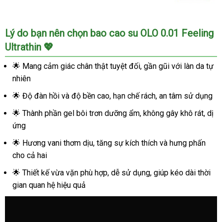
Shop
Lý do bạn nên chọn bao cao su OLO 0.01 Feeling
bán
Ultrathin 💖
Bao
cao
🌟 Mang cảm giác chân thật tuyệt đối, gần gũi với làn da tự
su
nhiên
OLO
0.01
🌟 Độ đàn hồi và độ bền cao, hạn chế rách, an tâm sử dụng
Feeling
🌟 Thành phần gel bôi trơn dưỡng ẩm, không gây khô rát, dị
Ultrathin
đen
ứng
–
🌟 Hương vani thơm dịu, tăng sự kích thích và hưng phấn
hương
cho cả hai
Vani
siêu
🌟 Thiết kế vừa vặn phù hợp, dễ sử dụng, giúp kéo dài thời
mỏng
gian quan hệ hiệu quả
hộp
10
cái