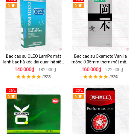
5
Hot
5
Bao cao su OLEO LamPo mát
Bao cao su Okamoto Vanilla
lạnh bạc hà kéo dài quan hệ siêu
mỏng 0.05mm thơm mát mềm
mỏng
mại
140.000₫
160.000₫
182.000₫
222.000₫
(972)
(920)
-26%
-20%
Hot
5
5