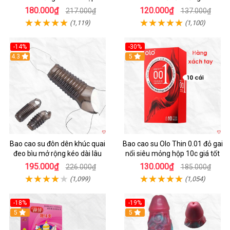
cái
cảm
180.000₫
120.000₫
217.000₫
137.000₫
(1,119)
(1,100)
-14%
-30%
4.3
5
Bao cao su đôn dên khúc quai
Bao cao su Olo Thin 0.01 đỏ gai
đeo bìu mở rộng kéo dài lâu
nổi siêu mỏng hộp 10c giá tốt
195.000₫
130.000₫
226.000₫
185.000₫
(1,099)
(1,054)
-18%
-19%
Hot
5
5