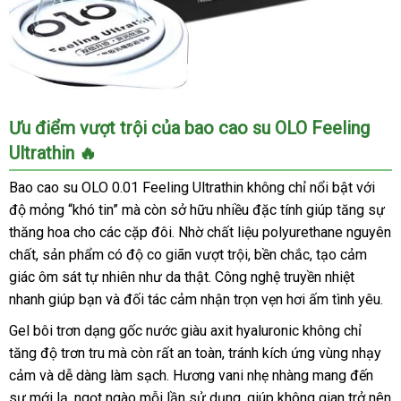
Shop
Ưu điểm vượt trội của bao cao su OLO Feeling
bán
Ultrathin 🔥
Bao
cao
Bao cao su OLO 0.01 Feeling Ultrathin không chỉ nổi bật với
su
độ mỏng “khó tin” mà còn sở hữu nhiều đặc tính giúp tăng sự
OLO
thăng hoa cho các cặp đôi. Nhờ chất liệu polyurethane nguyên
0.01
chất, sản phẩm có độ co giãn vượt trội, bền chắc, tạo cảm
Feeling
Ultrathin
giác ôm sát tự nhiên như da thật. Công nghệ truyền nhiệt
đen
nhanh giúp bạn và đối tác cảm nhận trọn vẹn hơi ấm tình yêu.
–
Gel bôi trơn dạng gốc nước giàu axit hyaluronic không chỉ
hương
tăng độ trơn tru mà còn rất an toàn, tránh kích ứng vùng nhạy
Vani
siêu
cảm và dễ dàng làm sạch. Hương vani nhẹ nhàng mang đến
mỏng
sự mới lạ, ngọt ngào mỗi lần sử dụng, giúp không gian trở nên