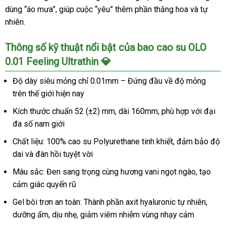
dùng “áo mưa”, giúp cuộc “yêu” thêm phần thăng hoa và tự
nhiên.
Thông số kỹ thuật nổi bật của bao cao su OLO
0.01 Feeling Ultrathin 💎
Độ dày siêu mỏng chỉ 0.01mm – Đứng đầu về độ mỏng
trên thế giới hiện nay
Kích thước chuẩn 52 (±2) mm, dài 160mm, phù hợp với đại
đa số nam giới
Chất liệu: 100% cao su Polyurethane tinh khiết, đảm bảo độ
dai và đàn hồi tuyệt vời
Màu sắc: Đen sang trọng cùng hương vani ngọt ngào, tạo
cảm giác quyến rũ
Gel bôi trơn an toàn: Thành phần axit hyaluronic tự nhiên,
dưỡng ẩm, dịu nhẹ, giảm viêm nhiễm vùng nhạy cảm