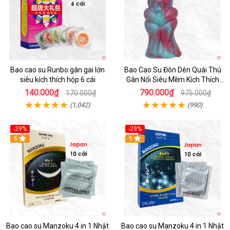
Bao cao su Runbo gân gai lớn
Bao Cao Su Đôn Dên Quái Thú
siêu kích thích hộp 6 cái
Gân Nổi Siêu Mềm Kích Thích
Tột Đỉnh
140.000₫
790.000₫
170.000₫
975.000₫
(1,042)
(990)
-29%
-29%
5
5
Bao cao su Manzoku 4 in 1 Nhật
Bao cao su Manzoku 4 in 1 Nhật