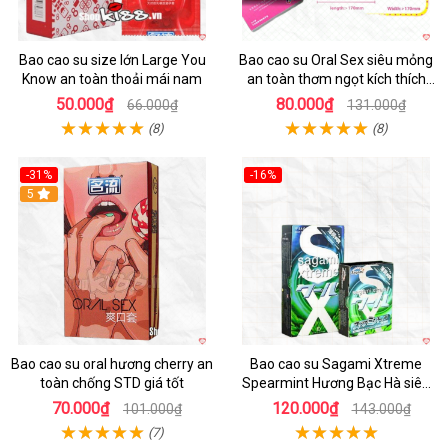
Bao cao su size lớn Large You
Bao cao su Oral Sex siêu mỏng
Know an toàn thoải mái nam
an toàn thơm ngọt kích thích
mua ngay
50.000₫
80.000₫
66.000₫
131.000₫
(8)
(8)
-31%
-16%
Hot
5
Hot
Bao cao su oral hương cherry an
Bao cao su Sagami Xtreme
toàn chống STD giá tốt
Spearmint Hương Bạc Hà siêu
mỏng, kéo dài thời gian - Hộp 10
70.000₫
120.000₫
101.000₫
143.000₫
cái
(7)