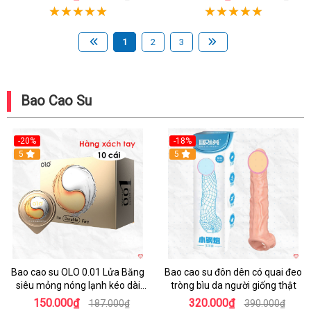
1
2
3
Bao Cao Su
-20%
-18%
Hot
5
5
Bao cao su OLO 0.01 Lửa Băng
Bao cao su đôn dên có quai đeo
siêu mỏng nóng lạnh kéo dài
tròng bìu da người giống thật
thời gian hộp 10
150.000₫
320.000₫
187.000₫
390.000₫