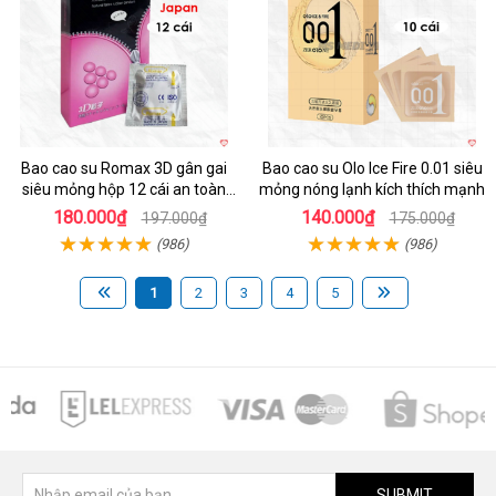
Bao cao su Romax 3D gân gai
Bao cao su Olo Ice Fire 0.01 siêu
siêu mỏng hộp 12 cái an toàn
mỏng nóng lạnh kích thích mạnh
chất lượng
180.000₫
140.000₫
197.000₫
175.000₫
(986)
(986)
1
2
3
4
5
SUBMIT