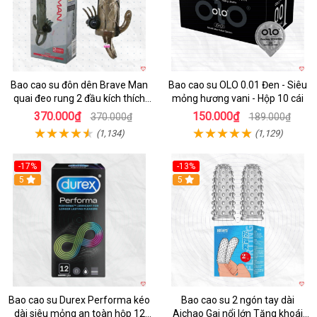
Bao cao su đôn dên Brave Man
Bao cao su OLO 0.01 Đen - Siêu
quai đeo rung 2 đầu kích thích
mỏng hương vani - Hộp 10 cái
mạnh
370.000₫
150.000₫
370.000₫
189.000₫
(1,134)
(1,129)
-17%
-13%
Hot
5
5
Bao cao su Durex Performa kéo
Bao cao su 2 ngón tay dài
dài siêu mỏng an toàn hộp 12
Aichao Gai nổi lớn Tăng khoái