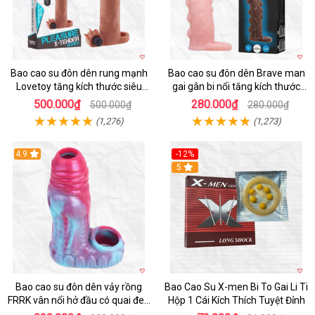
Bao cao su đôn dên rung mạnh
Bao cao su đôn dên Brave man
Lovetoy tăng kích thước siêu
gai gân bi nổi tăng kích thước
phê
kéo dài thời gian
500.000₫
280.000₫
500.000₫
280.000₫
(1,276)
(1,273)
4.9
-12%
Hot
5
Bao cao su đôn dên vảy rồng
Bao Cao Su X-men Bi To Gai Li Ti
FRRK vân nổi hở đầu có quai đeo
Hộp 1 Cái Kích Thích Tuyệt Đỉnh
bìu cao cấp