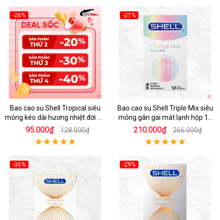
-26%
-21%
Hot
Hot
Bao cao su Shell Tropical siêu
Bao cao su Shell Triple Mix siêu
mỏng kéo dài hương nhiệt đới an
mỏng gân gai mát lạnh hộp 12
toàn
cái
95.000₫
210.000₫
128.000₫
266.000₫
-36%
-29%
Hot
Hot