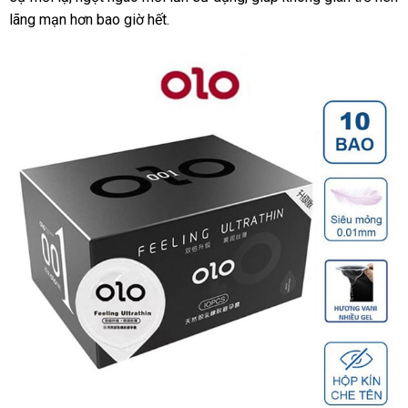
hộp
lãng mạn hơn bao giờ hết.
10
cái
loại
tốt