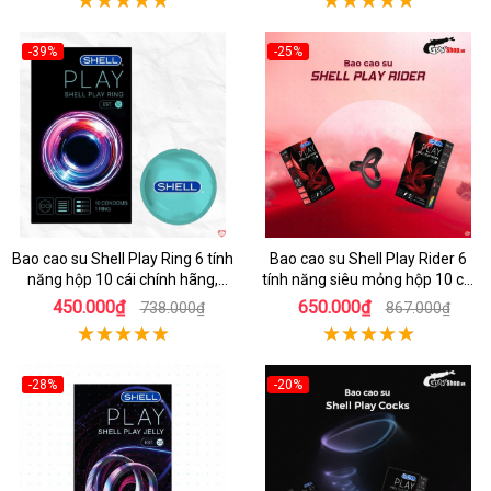
-39%
-25%
Hot
Hot
Bao cao su Shell Play Ring 6 tính
Bao cao su Shell Play Rider 6
năng hộp 10 cái chính hãng,
tính năng siêu mỏng hộp 10 cái
tặng vòng keo kéo dài thời gian
tặng vòng kéo dài thời gian
450.000₫
650.000₫
738.000₫
867.000₫
-28%
-20%
Hot
Hot