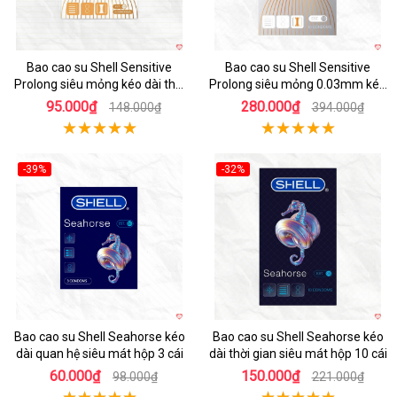
Bao cao su Shell Sensitive
Bao cao su Shell Sensitive
Prolong siêu mỏng kéo dài thời
Prolong siêu mỏng 0.03mm kéo
gian hộp 3 cái
dài thời gian
95.000₫
280.000₫
148.000₫
394.000₫
-39%
-32%
Hot
Hot
Bao cao su Shell Seahorse kéo
Bao cao su Shell Seahorse kéo
dài quan hệ siêu mát hộp 3 cái
dài thời gian siêu mát hộp 10 cái
60.000₫
150.000₫
98.000₫
221.000₫