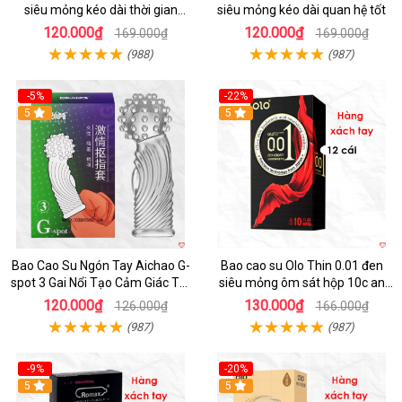
siêu mỏng kéo dài thời gian
siêu mỏng kéo dài quan hệ tốt
chính hãng
120.000₫
120.000₫
169.000₫
169.000₫
(988)
(987)
-5%
-22%
5
5
Bao Cao Su Ngón Tay Aichao G-
Bao cao su Olo Thin 0.01 đen
spot 3 Gai Nổi Tạo Cảm Giác Tột
siêu mỏng ôm sát hộp 10c an
Đỉnh
toàn
120.000₫
130.000₫
126.000₫
166.000₫
(987)
(987)
-9%
-20%
5
5