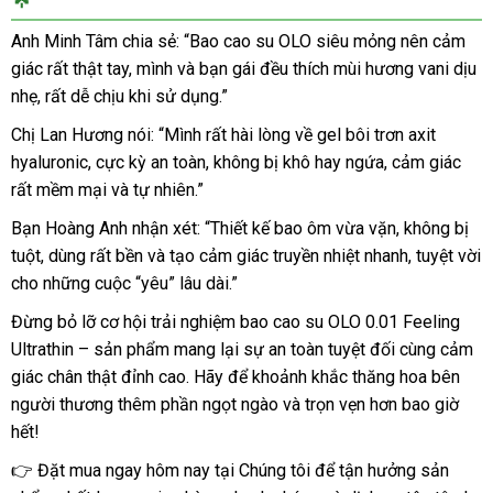
Bao
cao
Anh Minh Tâm chia sẻ: “Bao cao su OLO siêu mỏng nên cảm
su
giác rất thật tay, mình và bạn gái đều thích mùi hương vani dịu
OLO
nhẹ, rất dễ chịu khi sử dụng.”
0.01
Feeling
Chị Lan Hương nói: “Mình rất hài lòng về gel bôi trơn axit
Ultrathin
hyaluronic, cực kỳ an toàn, không bị khô hay ngứa, cảm giác
đen
rất mềm mại và tự nhiên.”
–
hương
Bạn Hoàng Anh nhận xét: “Thiết kế bao ôm vừa vặn, không bị
Vani
tuột, dùng rất bền và tạo cảm giác truyền nhiệt nhanh, tuyệt vời
siêu
cho những cuộc “yêu” lâu dài.”
mỏng
hộp
Đừng bỏ lỡ cơ hội trải nghiệm bao cao su OLO 0.01 Feeling
10
Ultrathin – sản phẩm mang lại sự an toàn tuyệt đối cùng cảm
cái
giác chân thật đỉnh cao. Hãy để khoảnh khắc thăng hoa bên
loại
người thương thêm phần ngọt ngào và trọn vẹn hơn bao giờ
tốt
hết!
👉 Đặt mua ngay hôm nay tại Chúng tôi để tận hưởng sản