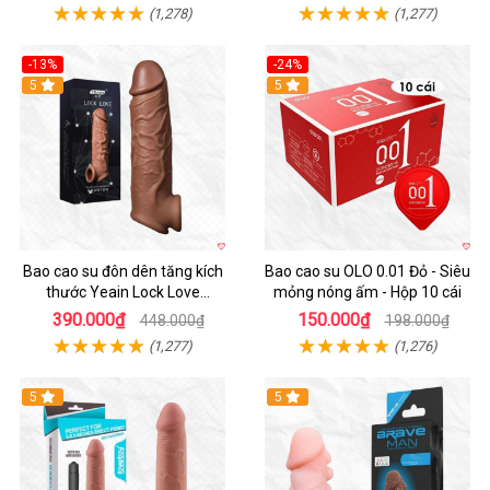
(1,278)
(1,277)
-13%
-24%
5
Hot
5
Bao cao su đôn dên tăng kích
Bao cao su OLO 0.01 Đỏ - Siêu
thước Yeain Lock Love
mỏng nóng ấm - Hộp 10 cái
Raytheon
390.000₫
150.000₫
448.000₫
198.000₫
(1,277)
(1,276)
5
5