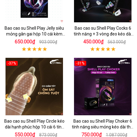
Bao cao su Shell Play Jelly siêu
Bao cao su Shell Play Cocks 6
mỏng gân gai hộp 10 cái kèm
tính năng + 3 vòng đeo kéo dài
vòng kéo dài
cực bền
650.000₫
450.000₫
903.000₫
563.000₫
-37%
-31%
Hot
Hot
Bao cao su Shell Play Circle kéo
Bao cao su Shell Play Choker 6
dài hạnh phúc hộp 10 cái 6 tính
tính năng siêu mỏng kéo dài thời
năng
gian hộp 10
550.000₫
750.000₫
873.000₫
1.087.000₫