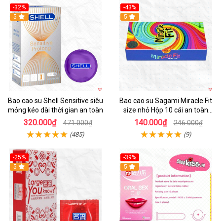
-32%
-43%
5
Hot
5
Bao cao su Shell Sensitive siêu
Bao cao su Sagami Miracle Fit
mỏng kéo dài thời gian an toàn
size nhỏ Hộp 10 cái an toàn
mềm mịn
320.000₫
140.000₫
471.000₫
246.000₫
(485)
(9)
-25%
-39%
Hot
5
Hot
5