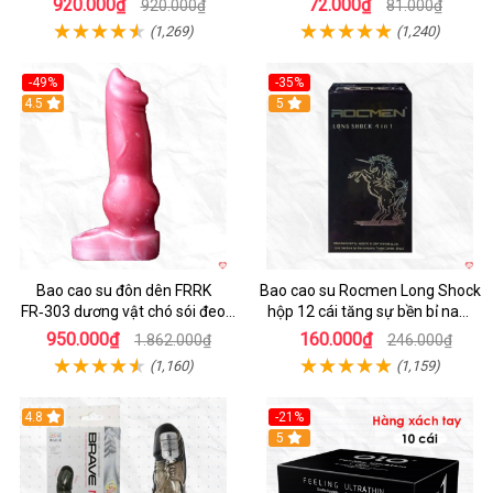
920.000₫
72.000₫
920.000₫
81.000₫
(1,269)
(1,240)
-49%
-35%
4.5
5
Bao cao su đôn dên FRRK
Bao cao su Rocmen Long Shock
FR‑303 dương vật chó sói đeo
hộp 12 cái tăng sự bền bỉ nam
tiện lợi cực đã
giới
950.000₫
160.000₫
1.862.000₫
246.000₫
(1,160)
(1,159)
4.8
-21%
Hot
5