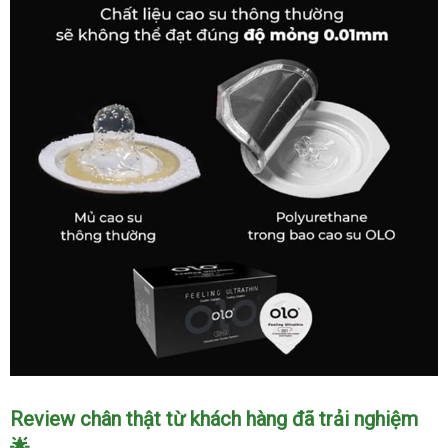
loại
tốt
Shop
Review chân thật từ khách hàng đã trải nghiệm
bán
🌟