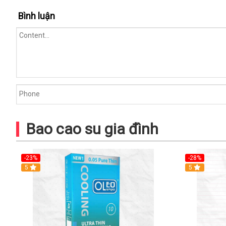
Bình luận
Bao cao su gia đình
-23%
-28%
5
Hot
5