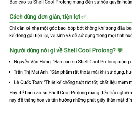
Bao cao su Shell Cool Prolong mang đến sự hòa quyện hoàn h
Cách dùng đơn giản, tiện lợi ✅
Chỉ cần xé nhẹ một góc bao, bóp bớt không khí trong đầu bao
kế đóng gói tiện lợi, vệ sinh và dễ sử dụng trong mọi tình hu
Người dùng nói gì về Shell Cool Prolong? 💬
Nguyễn Văn Hưng: "Bao cao su Shell Cool Prolong mỏng nhẹ
Trần Thị Mai Anh: "Sản phẩm rất thoải mái khi sử dụng, hư
Lê Quốc Toàn: "Thiết kế chống tuột rất tốt, chất liệu mềm m
Hãy để bao cao su Shell Cool Prolong mang đến trải nghiệm
nay để thăng hoa và tận hưởng những phút giây thân mật đỉn