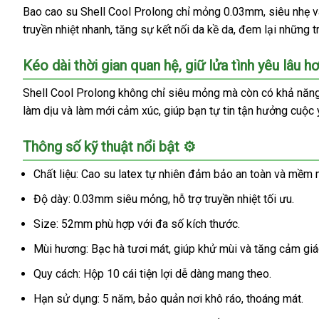
su
Bao cao su Shell Cool Prolong chỉ mỏng 0.03mm, siêu nhẹ và 
Shell
truyền nhiệt nhanh, tăng sự kết nối da kề da, đem lại những t
Cool
Prolong
Kéo dài thời gian quan hệ, giữ lửa tình yêu lâu h
siêu
mỏng
Shell Cool Prolong không chỉ siêu mỏng mà còn có khả năng ké
kéo
làm dịu và làm mới cảm xúc, giúp bạn tự tin tận hưởng cuộc
dài
thời
Thông số kỹ thuật nổi bật ⚙️
gian
mát
Chất liệu: Cao su latex tự nhiên đảm bảo an toàn và mềm 
lạnh
Độ dày: 0.03mm siêu mỏng, hỗ trợ truyền nhiệt tối ưu.
Size: 52mm phù hợp với đa số kích thước.
Mùi hương: Bạc hà tươi mát, giúp khử mùi và tăng cảm giá
Quy cách: Hộp 10 cái tiện lợi dễ dàng mang theo.
Hạn sử dụng: 5 năm, bảo quản nơi khô ráo, thoáng mát.