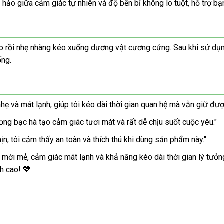
ảo giữa cảm giác tự nhiên và độ bền bỉ không lo tuột, hỗ trợ bạ
 rồi nhẹ nhàng kéo xuống dương vật cương cứng. Sau khi sử dụng, 
ống.
 và mát lạnh, giúp tôi kéo dài thời gian quan hệ mà vẫn giữ đượ
ơng bạc hà tạo cảm giác tươi mát và rất dễ chịu suốt cuộc yêu."
ịn, tôi cảm thấy an toàn và thích thú khi dùng sản phẩm này."
 mới mẻ, cảm giác mát lạnh và khả năng kéo dài thời gian lý tưở
h cao! 💖