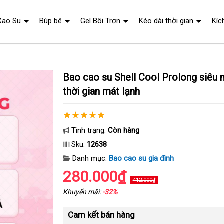
Cao Su
Búp bê
Gel Bôi Trơn
Kéo dài thời gian
Kíc
Bao cao su Shell Cool Prolong siêu mỏng kéo dài
thời gian mát lạnh
Tình trạng:
Còn hàng
Sku:
12638
Danh mục:
Bao cao su gia đình
280.000₫
412.000₫
Khuyến mãi:
-32%
Cam kết bán hàng