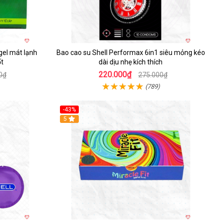
el mát lạnh
Bao cao su Shell Performax 6in1 siêu mỏng kéo
t
dài dịu nhẹ kích thích
220.000₫
0₫
275.000₫
(789)
-43%
Hot
5