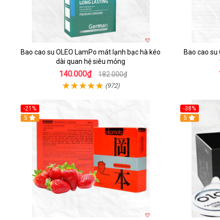
Bao cao su OLEO LamPo mát lạnh bạc hà kéo
Bao cao su
dài quan hệ siêu mỏng
140.000₫
182.000₫
(972)
-21%
-38%
Hot
5
5