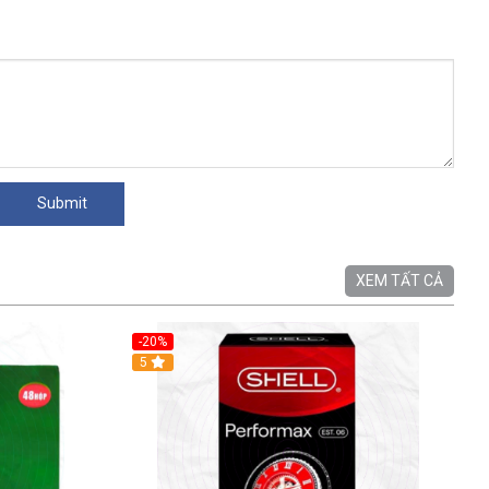
XEM TẤT CẢ
-20%
5