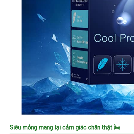
Bao
Siêu mỏng mang lại cảm giác chân thật 🌬️
cao