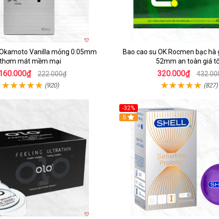
 Okamoto Vanilla mỏng 0.05mm
Bao cao su OK Rocmen bạc hà g
thơm mát mềm mại
52mm an toàn giá tố
160.000₫
320.000₫
222.000₫
432.00
(920)
(827)
-32%
5