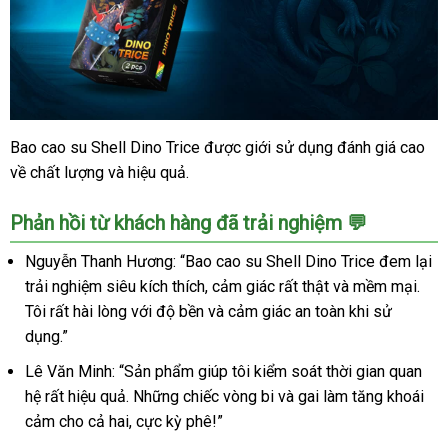
Bao cao su Shell Dino Trice được giới sử dụng đánh giá cao
Bao
về chất lượng và hiệu quả.
cao
su
Shell
Phản hồi từ khách hàng đã trải nghiệm 💬
Dino
Trice
Nguyễn Thanh Hương: “Bao cao su Shell Dino Trice đem lại
2
trải nghiệm siêu kích thích, cảm giác rất thật và mềm mại.
vòng
Tôi rất hài lòng với độ bền và cảm giác an toàn khi sử
bi
dụng.”
kép
tăng
Lê Văn Minh: “Sản phẩm giúp tôi kiểm soát thời gian quan
khoái
hệ rất hiệu quả. Những chiếc vòng bi và gai làm tăng khoái
cảm
cảm cho cả hai, cực kỳ phê!”
siêu