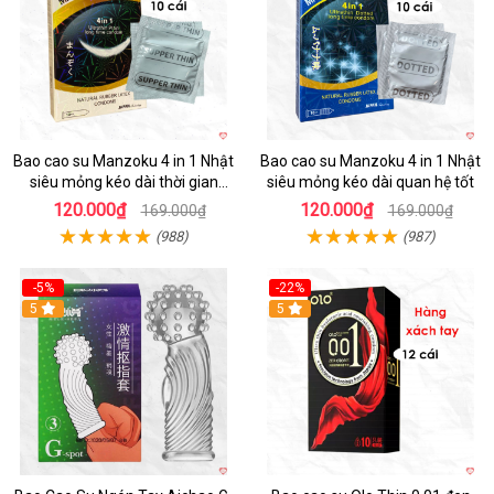
Bao cao su Manzoku 4 in 1 Nhật
Bao cao su Manzoku 4 in 1 Nhật
siêu mỏng kéo dài thời gian
siêu mỏng kéo dài quan hệ tốt
chính hãng
120.000₫
120.000₫
169.000₫
169.000₫
(988)
(987)
-5%
-22%
5
5