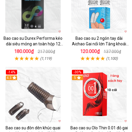
Bao cao su Durex Performa kéo
Bao cao su 2 ngón tay dài
dài siêu mỏng an toàn hộp 12
Aichao Gai nổi lớn Tăng khoái
cái
cảm
180.000₫
120.000₫
217.000₫
137.000₫
(1,119)
(1,100)
-14%
-30%
4.3
5
Bao cao su đôn dên khúc quai
Bao cao su Olo Thin 0.01 đỏ gai