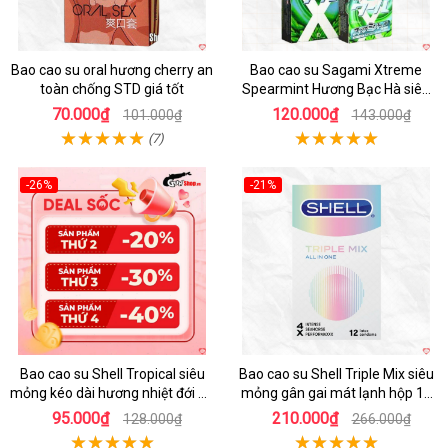
Bao cao su oral hương cherry an
Bao cao su Sagami Xtreme
toàn chống STD giá tốt
Spearmint Hương Bạc Hà siêu
mỏng, kéo dài thời gian - Hộp 10
70.000₫
120.000₫
101.000₫
143.000₫
cái
(7)
-26%
-21%
Hot
Hot
Bao cao su Shell Tropical siêu
Bao cao su Shell Triple Mix siêu
mỏng kéo dài hương nhiệt đới an
mỏng gân gai mát lạnh hộp 12
toàn
cái
95.000₫
210.000₫
128.000₫
266.000₫