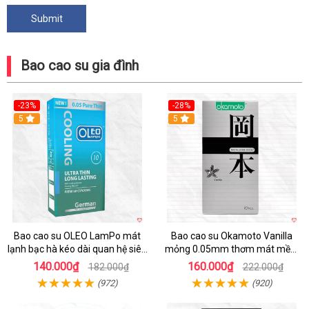
Bao cao su gia đình
-23%
-28%
5
Hot
5
Bao cao su OLEO LamPo mát
Bao cao su Okamoto Vanilla
lạnh bạc hà kéo dài quan hệ siêu
mỏng 0.05mm thơm mát mềm
mỏng
mại
140.000₫
160.000₫
182.000₫
222.000₫
(972)
(920)