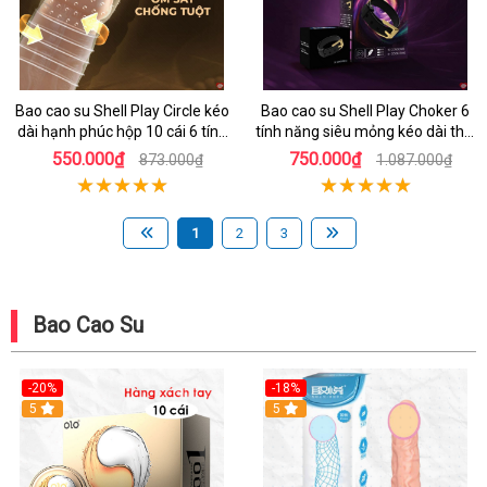
Bao cao su Shell Play Circle kéo
Bao cao su Shell Play Choker 6
dài hạnh phúc hộp 10 cái 6 tính
tính năng siêu mỏng kéo dài thời
năng
gian hộp 10
550.000₫
750.000₫
873.000₫
1.087.000₫
1
2
3
Bao Cao Su
-20%
-18%
Hot
5
5