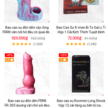
Bao cao su đôn dên vảy rồng
Bao Cao Su X-men Bi To Gai Li Ti
FRRK vân nổi hở đầu có quai đeo
Hộp 1 Cái Kích Thích Tuyệt Đỉnh
bìu cao cấp
920.000₫
72.000₫
920.000₫
81.000₫
(1,269)
(1,240)
-49%
-35%
4.5
5
Bao cao su đôn dên FRRK
Bao cao su Rocmen Long Shock
FR‑303 dương vật chó sói đeo
hộp 12 cái tăng sự bền bỉ nam