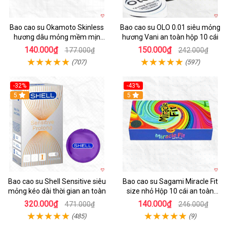
Bao cao su Okamoto Skinless
Bao cao su OLO 0.01 siêu mỏng
hương dâu mỏng mềm mịn
hương Vani an toàn hộp 10 cái
quyến rũ
140.000₫
150.000₫
177.000₫
242.000₫
(707)
(597)
-32%
-43%
5
Hot
5
Bao cao su Shell Sensitive siêu
Bao cao su Sagami Miracle Fit
mỏng kéo dài thời gian an toàn
size nhỏ Hộp 10 cái an toàn
mềm mịn
320.000₫
140.000₫
471.000₫
246.000₫
(485)
(9)