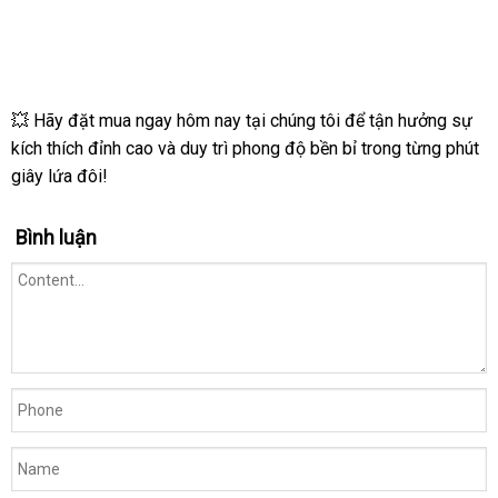
su
Shell
Dino
Trice
2
💥 Hãy đặt mua ngay hôm nay tại chúng tôi để tận hưởng sự
vòng
kích thích đỉnh cao và duy trì phong độ bền bỉ trong từng phút
bi
giây lứa đôi!
kép
tăng
khoái
Bình luận
cảm
siêu
mỏng