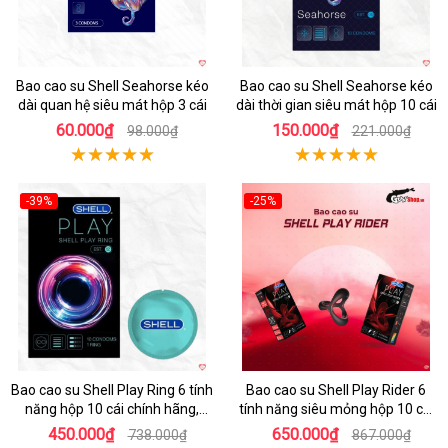
Bao cao su Shell Seahorse kéo
Bao cao su Shell Seahorse kéo
dài quan hệ siêu mát hộp 3 cái
dài thời gian siêu mát hộp 10 cái
60.000₫
150.000₫
98.000₫
221.000₫
-39%
-25%
Hot
Hot
Bao cao su Shell Play Ring 6 tính
Bao cao su Shell Play Rider 6
năng hộp 10 cái chính hãng,
tính năng siêu mỏng hộp 10 cái
tặng vòng keo kéo dài thời gian
tặng vòng kéo dài thời gian
450.000₫
650.000₫
738.000₫
867.000₫