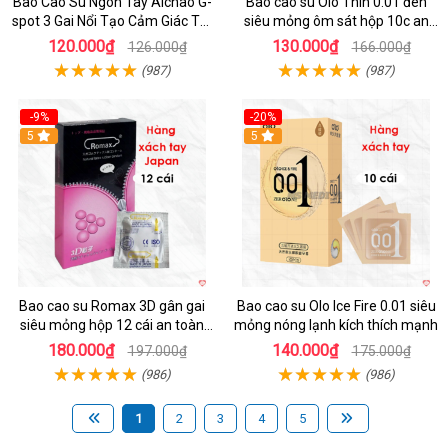
Bao Cao Su Ngón Tay Aichao G-
Bao cao su Olo Thin 0.01 đen
spot 3 Gai Nổi Tạo Cảm Giác Tột
siêu mỏng ôm sát hộp 10c an
Đỉnh
toàn
120.000₫
130.000₫
126.000₫
166.000₫
(987)
(987)
-9%
-20%
5
5
Bao cao su Romax 3D gân gai
Bao cao su Olo Ice Fire 0.01 siêu
siêu mỏng hộp 12 cái an toàn
mỏng nóng lạnh kích thích mạnh
chất lượng
180.000₫
140.000₫
197.000₫
175.000₫
(986)
(986)
1
2
3
4
5