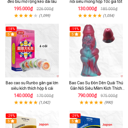
đeo bìu mở rộng kéo dài lâu
nổi siêu mỏng hộp 10c giá tốt
195.000₫
130.000₫
226.000₫
185.000₫
(1,099)
(1,054)
-18%
-19%
Hot
5
5
Bao cao su Runbo gân gai lớn
Bao Cao Su Đôn Dên Quái Thú
siêu kích thích hộp 6 cái
Gân Nổi Siêu Mềm Kích Thích
Tột Đỉnh
140.000₫
790.000₫
170.000₫
975.000₫
(1,042)
(990)
-29%
-29%
5
5