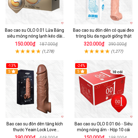
Bao cao su OLO 0.01 Lửa Băng
Bao cao su đôn dên có quai đeo
siêu mỏng nóng lạnh kéo dài
tròng bìu da người giống thật
thời gian hộp 10
150.000₫
320.000₫
187.000₫
390.000₫
(1,278)
(1,277)
-13%
-24%
5
Hot
5
Bao cao su đôn dên tăng kích
Bao cao su OLO 0.01 Đỏ - Siêu
thước Yeain Lock Love
mỏng nóng ấm - Hộp 10 cái
Raytheon
390.000₫
150.000₫
448.000₫
198.000₫