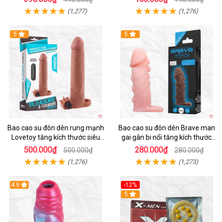
(1,277)
(1,276)
5
5
Bao cao su đôn dên rung mạnh
Bao cao su đôn dên Brave man
Lovetoy tăng kích thước siêu
gai gân bi nổi tăng kích thước
phê
kéo dài thời gian
500.000₫
280.000₫
500.000₫
280.000₫
(1,276)
(1,273)
4.9
-12%
Hot
5