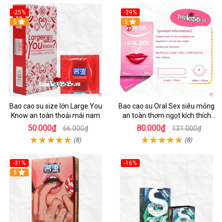
-25%
-39%
Hot
5
Hot
5
Bao cao su size lớn Large You
Bao cao su Oral Sex siêu mỏng
Know an toàn thoải mái nam
an toàn thơm ngọt kích thích
mua ngay
50.000₫
80.000₫
66.000₫
131.000₫
(8)
(8)
-31%
-16%
Hot
5
Hot