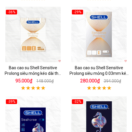
-36%
-29%
Hot
Hot
Bao cao su Shell Sensitive
Bao cao su Shell Sensitive
Prolong siêu mỏng kéo dài thời
Prolong siêu mỏng 0.03mm kéo
gian hộp 3 cái
dài thời gian
95.000₫
280.000₫
148.000₫
394.000₫
-39%
-32%
Hot
Hot