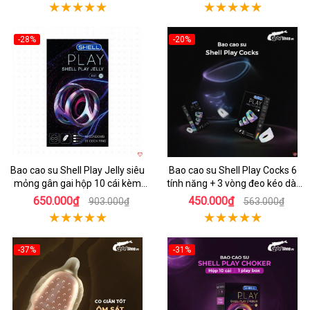
-28%
-20%
Hot
Hot
Bao cao su Shell Play Jelly siêu
Bao cao su Shell Play Cocks 6
mỏng gân gai hộp 10 cái kèm
tính năng + 3 vòng đeo kéo dài
vòng kéo dài
cực bền
650.000₫
450.000₫
903.000₫
563.000₫
-37%
-31%
Hot
Hot