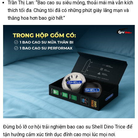
Trần Thị Lan: “Bao cao su siêu mỏng, thoải mái mà vẫn kích
mỏng
thích tối đa. Chúng tôi đã có những phút giây lãng mạn và
thăng hoa hơn bao giờ hết.”
Đừng bỏ lỡ cơ hội trải nghiệm bao cao su Shell Dino Trice để
Bao
tận hưởng cảm xúc tình dục đỉnh cao mọi lúc mọi nơi.
cao