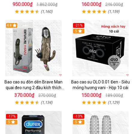
tiện lợi cực đã
giới
950.000₫
160.000₫
1.862.000₫
246.000₫
(1,160)
(1,159)
4.8
-21%
Hot
5
Bao cao su đôn dên Brave Man
Bao cao su OLO 0.01 Đen - Siêu
quai đeo rung 2 đầu kích thích
mỏng hương vani - Hộp 10 cái
mạnh
370.000₫
150.000₫
370.000₫
189.000₫
(1,134)
(1,129)
-17%
-13%
Hot
5
5