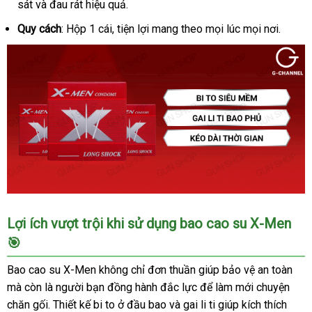
sát và đau rát hiệu quả.
Quy cách
: Hộp 1 cái, tiện lợi mang theo mọi lúc mọi nơi.
Bao
Lợi ích vượt trội khi sử dụng bao cao su X-Men
Cao
🎯
Su
X-
Bao cao su X-Men không chỉ đơn thuần giúp bảo vệ an toàn
men
mà còn là người bạn đồng hành đắc lực để làm mới chuyện
Bi
chăn gối. Thiết kế bi to ở đầu bao và gai li ti giúp kích thích
To