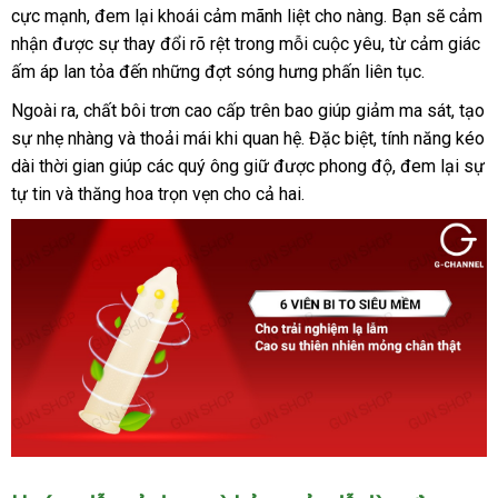
cực mạnh, đem lại khoái cảm mãnh liệt cho nàng. Bạn sẽ cảm
Gai
Li
nhận được sự thay đổi rõ rệt trong mỗi cuộc yêu, từ cảm giác
Ti
ấm áp lan tỏa đến những đợt sóng hưng phấn liên tục.
Hộp
Ngoài ra, chất bôi trơn cao cấp trên bao giúp giảm ma sát, tạo
1
sự nhẹ nhàng và thoải mái khi quan hệ. Đặc biệt, tính năng kéo
Cái
Kích
dài thời gian giúp các quý ông giữ được phong độ, đem lại sự
Thích
tự tin và thăng hoa trọn vẹn cho cả hai.
Tuyệt
Đỉnh
Bao