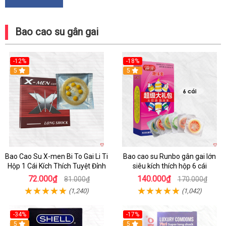
Bao cao su gân gai
-12%
-18%
Hot
5
Hot
5
Bao Cao Su X-men Bi To Gai Li Ti
Bao cao su Runbo gân gai lớn
Hộp 1 Cái Kích Thích Tuyệt Đỉnh
siêu kích thích hộp 6 cái
72.000₫
140.000₫
81.000₫
170.000₫
(1,240)
(1,042)
-34%
-17%
5
5