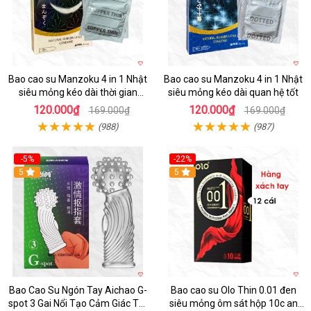
Bao cao su Manzoku 4 in 1 Nhật
Bao cao su Manzoku 4 in 1 Nhật
siêu mỏng kéo dài thời gian
siêu mỏng kéo dài quan hệ tốt
chính hãng
120.000₫
120.000₫
169.000₫
169.000₫
(988)
(987)
-5%
-22%
5
5
Bao Cao Su Ngón Tay Aichao G-
Bao cao su Olo Thin 0.01 đen
spot 3 Gai Nổi Tạo Cảm Giác Tột
siêu mỏng ôm sát hộp 10c an