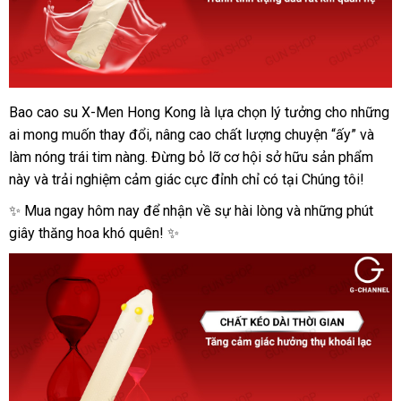
Bao cao su X-Men Hong Kong là lựa chọn lý tưởng cho những
Bao
ai mong muốn thay đổi, nâng cao chất lượng chuyện “ấy” và
Cao
Su
làm nóng trái tim nàng. Đừng bỏ lỡ cơ hội sở hữu sản phẩm
X-
này và trải nghiệm cảm giác cực đỉnh chỉ có tại Chúng tôi!
men
✨ Mua ngay hôm nay để nhận về sự hài lòng và những phút
Bi
giây thăng hoa khó quên! ✨
To
Gai
Li
Ti
Hộp
1
Cái
Kích
Thích