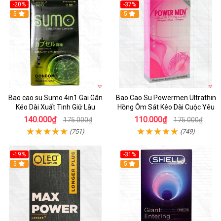
-20%
-37%
5
5
Bao cao su Sumo 4in1 Gai Gân
Bao Cao Su Powermen Ultrathin
Kéo Dài Xuất Tinh Giữ Lâu
Hồng Ôm Sát Kéo Dài Cuộc Yêu
140.000₫
110.000₫
175.000₫
175.000₫
(751)
(749)
-19%
-31%
5
5