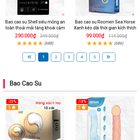
Bao cao su Shell siêu mỏng an
Bao cao su Rocmen Sea Horse
toàn thoải mái tăng khoái cảm
Xanh kéo dài thời gian kích thích
290.000₫
99.000₫
349.000₫
114.000₫
(688)
(686)
1
2
3
4
5
Bao Cao Su
-20%
-18%
Hot
5
5