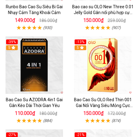
Runbo Bao Cao Su Siêu Bi Gai
Bao cao su OLO New Three 0.01
Nhạy Cảm Tăng Khoái Cảm
Jelly Gold Gân nổi phù hợp cực
mỏng siêu mềm
149.000₫
150.000₫
186.000₫
259.000₫
(930)
(907)
-39%
-13%
5
5
Bao Cao Su AZODRA 4in1 Gai
Bao Cao Su OLO Red Thin 001
Gân Kéo Dài Thời Gian Yêu
Gai Nổi Vàng Siêu Mỏng Cực
Sướng
110.000₫
150.000₫
180.000₫
172.000₫
(884)
(874)
-27%
-21%