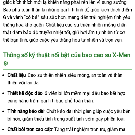
giác kích thích mới lạ khiến nàng phải rên lên vì sung sướng.
Bao phủ toàn thân là những gai li ti tinh tế, giúp kích thích điểm
G và vành “cô bé” sâu sắc hơn, mang đến trải nghiệm tình yêu
thăng hoa khó quên. Chất liệu cao su thiên nhiên mỏng chân
thật đảm bảo độ truyền nhiệt tốt, giữ hơi ấm tự nhiên từ cơ
thể bạn tình, giúp cuộc yêu thăng hoa tự nhiên và trọn vẹn.
Thông số kỹ thuật nổi bật của bao cao su X-Men
⚙️
Chất liệu
: Cao su thiên nhiên siêu mỏng, an toàn và thân
thiện với làn da.
Thiết kế độc đáo
: 6 viên bi lớn mềm mại đầu bao kết hợp
cùng hàng trăm gai li ti bao phủ toàn thân.
Tính năng kéo dài
: Chất kéo dài thời gian giúp cuộc yêu bền
bỉ hơn, giảm thiểu tình trạng xuất tinh sớm gây phiền toái.
Chất bôi trơn cao cấp
: Tăng trải nghiệm trơn tru, giảm ma