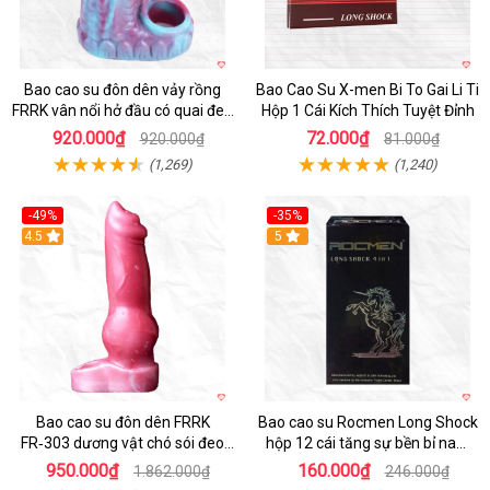
Bao cao su đôn dên vảy rồng
Bao Cao Su X-men Bi To Gai Li Ti
FRRK vân nổi hở đầu có quai đeo
Hộp 1 Cái Kích Thích Tuyệt Đỉnh
bìu cao cấp
920.000₫
72.000₫
920.000₫
81.000₫
(1,269)
(1,240)
-49%
-35%
4.5
5
Bao cao su đôn dên FRRK
Bao cao su Rocmen Long Shock
FR‑303 dương vật chó sói đeo
hộp 12 cái tăng sự bền bỉ nam
tiện lợi cực đã
giới
950.000₫
160.000₫
1.862.000₫
246.000₫