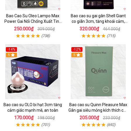
Bao Cao Su Oleo Lampo Max
Bao cao su gai gân Shell Giant
Power Gai Nổi Chống Xuất Tinh
co giãn 3cm, tăng khoái cảm,
Sớm
siêu bền
250.000₫
320.000₫
309.000₫
464.000₫
(738)
(715)
-14%
-12%
5
5
Bao cao su OLO bi hạt 3cm tăng
Bao cao su Quinn Pleasure Max
cảm giác mạnh mẽ, an toàn
Gân gai siêu mỏng kích thích cực
đỉnh
170.000₫
205.000₫
198.000₫
233.000₫
(701)
(692)