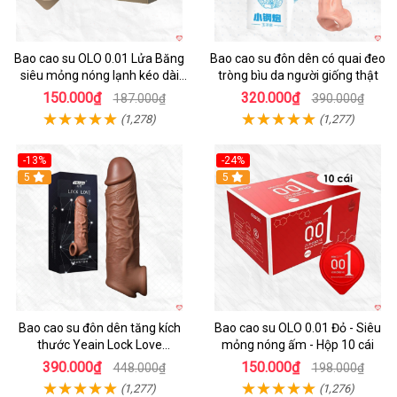
Bao cao su OLO 0.01 Lửa Băng
Bao cao su đôn dên có quai đeo
siêu mỏng nóng lạnh kéo dài
tròng bìu da người giống thật
thời gian hộp 10
150.000₫
320.000₫
187.000₫
390.000₫
(1,278)
(1,277)
-13%
-24%
5
Hot
5
Bao cao su đôn dên tăng kích
Bao cao su OLO 0.01 Đỏ - Siêu
thước Yeain Lock Love
mỏng nóng ấm - Hộp 10 cái
Raytheon
390.000₫
150.000₫
448.000₫
198.000₫
(1,277)
(1,276)