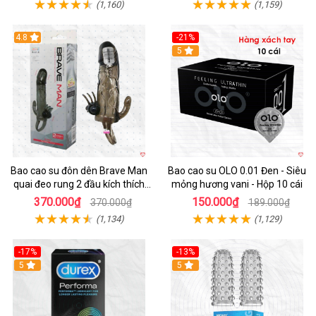
(1,160)
(1,159)
4.8
-21%
Hot
5
Bao cao su đôn dên Brave Man
Bao cao su OLO 0.01 Đen - Siêu
quai đeo rung 2 đầu kích thích
mỏng hương vani - Hộp 10 cái
mạnh
370.000₫
150.000₫
370.000₫
189.000₫
(1,134)
(1,129)
-17%
-13%
Hot
5
5