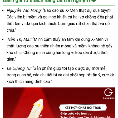
Đánh giá từ khách hàng đã trải nghiệm ❤️
Cao
Su
Nguyễn Văn Hưng:
“Bao cao su X-Men thật sự quá tuyệt!
X-
Các viên bi mềm và gai nhỏ khiến cả hai vợ chồng đều phải
men
thốt lên vì đã quá kích thích. Cảm giác rất chân thật và dễ
Bi
chịu.”
To
Gai
Trần Thị Mai:
“Mình cảm thấy an tâm khi dùng X-Men vì
Li
chất lượng cao su thiên nhiên mỏng và mềm, không hề gây
Ti
khó chịu. Chồng mình cũng hài lòng vì kéo dài được thời
Hộp
gian.”
1
Cái
Lê Quang Tú:
“Sản phẩm giúp tôi tạo được sự mới mẻ
Kích
trong quan hệ, các chi tiết bi và gai phối hợp rất ăn ý, cực kỳ
Thích
kích thích nàng đỉnh cao.”
Tuyệt
Đỉnh