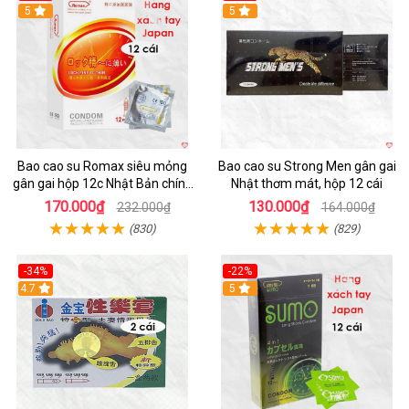
5
5
Bao cao su Romax siêu mỏng
Bao cao su Strong Men gân gai
gân gai hộp 12c Nhật Bản chính
Nhật thơm mát, hộp 12 cái
hãng
170.000₫
130.000₫
232.000₫
164.000₫
(830)
(829)
-34%
-22%
Hot
4.7
5