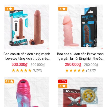
5
5
Bao cao su đôn dên rung mạnh
Bao cao su đôn dên Brave man
Lovetoy tăng kích thước siêu
gai gân bi nổi tăng kích thước
phê
kéo dài thời gian
500.000₫
280.000₫
500.000₫
280.000₫
(1,276)
(1,273)
4.9
-12%
Hot
5