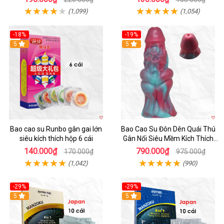
(1,099)
(1,054)
-18%
-19%
Hot
5
5
Bao cao su Runbo gân gai lớn
Bao Cao Su Đôn Dên Quái Thú
siêu kích thích hộp 6 cái
Gân Nổi Siêu Mềm Kích Thích
Tột Đỉnh
140.000₫
790.000₫
170.000₫
975.000₫
(1,042)
(990)
-29%
-29%
5
5