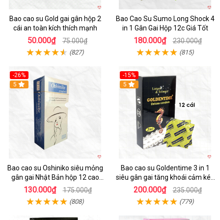
Bao cao su Gold gai gân hộp 2
Bao Cao Su Sumo Long Shock 4
cái an toàn kích thích mạnh
in 1 Gân Gai Hộp 12c Giá Tốt
50.000₫
180.000₫
75.000₫
230.000₫
(827)
(815)
-26%
-15%
5
5
Bao cao su Oshiniko siêu mỏng
Bao cao su Goldentime 3 in 1
gân gai Nhật Bản hộp 12 cao
siêu gân gai tăng khoái cảm kéo
cấp thăng hoa
dài
130.000₫
200.000₫
175.000₫
235.000₫
(808)
(779)