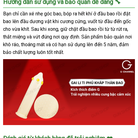
Hướng dẫn sử dụng và bảo quản dễ dàng 🔧
Cao
Su
Bạn chỉ cần xé nhẹ góc bao, bóp ra hết khí ở đầu bao rồi đặt
X-
bao lên đầu dương vật khi cương cứng, vuốt từ đầu đến gốc
men
cho vừa khít. Sau khi xong, giữ chặt đầu bao rồi từ từ rút ra,
Bi
thắt miệng và vứt đúng nơi quy định. Sản phẩm bảo quản nơi
To
khô ráo, thoáng mát và có hạn sử dụng lên đến 5 năm, đảm
Gai
bảo chất lượng luôn tốt nhất.
Li
Ti
Hộp
1
Cái
Kích
Thích
Tuyệt
Đỉnh
Bao