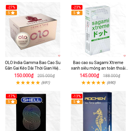
-27%
-23%
5
5
OLO India Gamma Bao Cao Su
Bao cao su Sagami Xtreme
Gân Gai Kéo Dài Thời Gian Hiệu
xanh siêu mỏng an toàn thoải
Quả
mái mua ngay
150.000₫
145.000₫
205.000₫
188.000₫
(691)
(690)
-17%
-13%
Hot
5
5