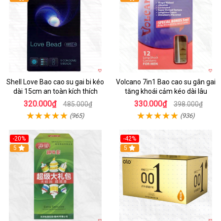
Shell Love Bao cao su gai bi kéo
Volcano 7in1 Bao cao su gân gai
dài 15cm an toàn kích thích
tăng khoái cảm kéo dài lâu
320.000₫
330.000₫
485.000₫
398.000₫
(965)
(936)
-20%
-42%
5
5