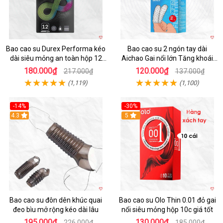
Bao cao su Durex Performa kéo
Bao cao su 2 ngón tay dài
dài siêu mỏng an toàn hộp 12
Aichao Gai nổi lớn Tăng khoái
cái
cảm
180.000₫
120.000₫
217.000₫
137.000₫
(1,119)
(1,100)
-14%
-30%
4.3
5
Bao cao su đôn dên khúc quai
Bao cao su Olo Thin 0.01 đỏ gai
đeo bìu mở rộng kéo dài lâu
nổi siêu mỏng hộp 10c giá tốt
195.000₫
130.000₫
226.000₫
185.000₫