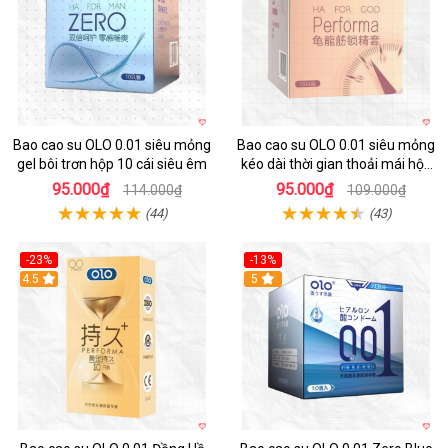
Bao cao su OLO 0.01 siêu mỏng
Bao cao su OLO 0.01 siêu mỏng
gel bôi trơn hộp 10 cái siêu êm
kéo dài thời gian thoải mái hộp
10
95.000₫
95.000₫
114.000₫
109.000₫
(44)
(43)
-23%
-13%
Hot
4.5
Hot
5