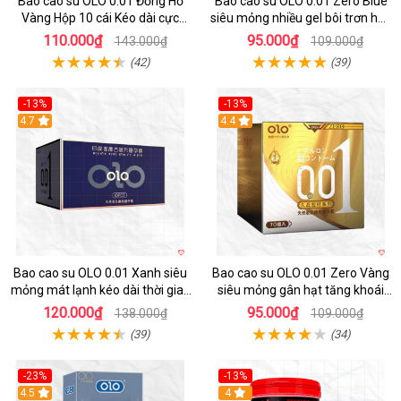
Bao cao su OLO 0.01 Đồng Hồ
Bao cao su OLO 0.01 Zero Blue
Vàng Hộp 10 cái Kéo dài cực
siêu mỏng nhiều gel bôi trơn hộp
đỉnh
10
110.000₫
95.000₫
143.000₫
109.000₫
(42)
(39)
-13%
-13%
Hot
4.7
Hot
4.4
Bao cao su OLO 0.01 Xanh siêu
Bao cao su OLO 0.01 Zero Vàng
mỏng mát lạnh kéo dài thời gian
siêu mỏng gân hạt tăng khoái
10 cái
cảm hộp 10
120.000₫
95.000₫
138.000₫
109.000₫
(39)
(34)
-23%
-13%
Hot
4.5
Hot
4