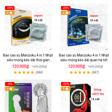
-29%
-29%
5
5
Bao cao su Manzoku 4 in 1 Nhật
Bao cao su Manzoku 4 in 1 Nhật
siêu mỏng kéo dài thời gian
siêu mỏng kéo dài quan hệ tốt
chính hãng
120.000₫
120.000₫
169.000₫
169.000₫
(988)
(987)
-5%
-22%
5
5