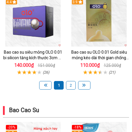
4.4
3.9
Bao cao su siêu mỏng OLO 0.01
Bao cao su OLO 0.01 Gold siêu
bi silicon tăng kích thước 3cm 10
mỏng kéo dài thời gian chống
cái
tuột hộp 10
140.000₫
110.000₫
151.000₫
125.000₫
(26)
(21)
1
2
Bao Cao Su
-20%
-18%