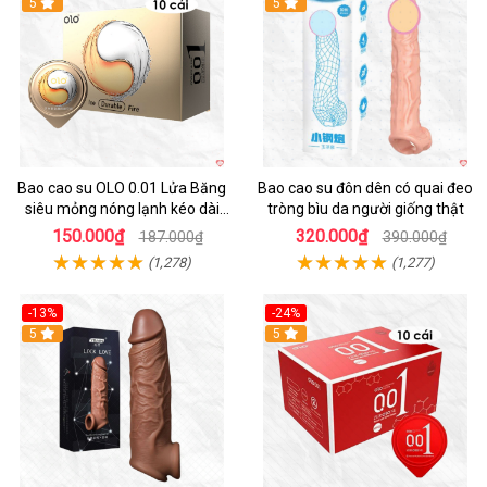
Hot
5
5
Bao cao su OLO 0.01 Lửa Băng
Bao cao su đôn dên có quai đeo
siêu mỏng nóng lạnh kéo dài
tròng bìu da người giống thật
thời gian hộp 10
150.000₫
320.000₫
187.000₫
390.000₫
(1,278)
(1,277)
-13%
-24%
5
Hot
5