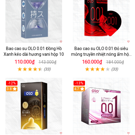
Bao cao su OLO 0.01 Đồng Hồ
Bao cao su OLO 0.01 Đỏ siêu
Xanh kéo dài hương vani hộp 10
mỏng truyền nhiệt nóng ấm hộp
10
110.000₫
160.000₫
143.000₫
184.000₫
(33)
(33)
-12%
-13%
3.8
4.7