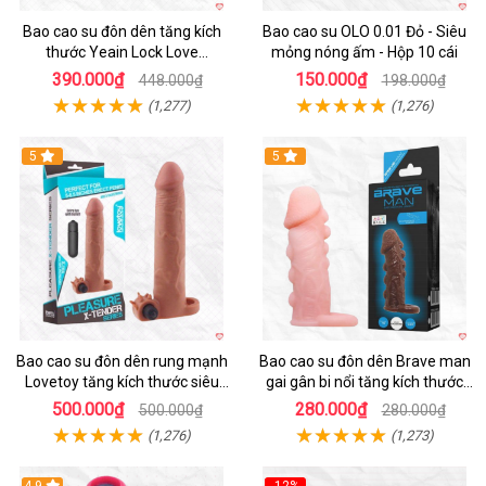
Bao cao su đôn dên tăng kích
Bao cao su OLO 0.01 Đỏ - Siêu
thước Yeain Lock Love
mỏng nóng ấm - Hộp 10 cái
Raytheon
390.000₫
150.000₫
448.000₫
198.000₫
(1,277)
(1,276)
5
5
Bao cao su đôn dên rung mạnh
Bao cao su đôn dên Brave man
Lovetoy tăng kích thước siêu
gai gân bi nổi tăng kích thước
phê
kéo dài thời gian
500.000₫
280.000₫
500.000₫
280.000₫
(1,276)
(1,273)