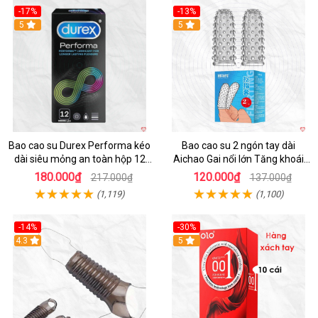
-17%
-13%
Hot
5
5
Bao cao su Durex Performa kéo
Bao cao su 2 ngón tay dài
dài siêu mỏng an toàn hộp 12
Aichao Gai nổi lớn Tăng khoái
cái
cảm
180.000₫
120.000₫
217.000₫
137.000₫
(1,119)
(1,100)
-14%
-30%
4.3
5