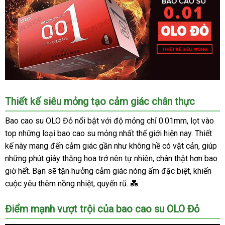
Nhập
Thiết kế siêu mỏng tạo cảm giác chân thực
sỉ
Bao
Bao cao su OLO Đỏ nổi bật với độ mỏng chỉ 0.01mm, lọt vào
cao
top những loại bao cao su mỏng nhất thế giới hiện nay. Thiết
su
kế này mang đến cảm giác gần như không hề có vật cản, giúp
OLO
những phút giây thăng hoa trở nên tự nhiên, chân thật hơn bao
0.01
giờ hết. Bạn sẽ tận hưởng cảm giác nóng ấm đặc biệt, khiến
Đỏ
cuộc yêu thêm nồng nhiệt, quyến rũ. 💑
-
Siêu
mỏng
Điểm mạnh vượt trội của bao cao su OLO Đỏ
nóng