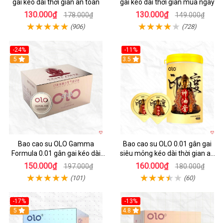
gai kéo dài thời gian an toàn
gai kéo dài thời gian mua ngay
130.000₫
130.000₫
178.000₫
149.000₫
(906)
(728)
-24%
-11%
Hot
5
3.5
Bao cao su OLO Gamma
Bao cao su OLO 0.01 gân gai
Formula 0.01 gân gai kéo dài
siêu mỏng kéo dài thời gian an
thời gian hộp 10
toàn dễ dùng
150.000₫
160.000₫
197.000₫
180.000₫
(101)
(60)
-17%
-13%
Hot
5
Hot
4.8