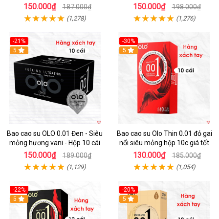
thời gian hộp 10
150.000₫
150.000₫
187.000₫
198.000₫
(1,278)
(1,276)
-21%
-30%
Hot
5
5
Bao cao su OLO 0.01 Đen - Siêu
Bao cao su Olo Thin 0.01 đỏ gai
mỏng hương vani - Hộp 10 cái
nổi siêu mỏng hộp 10c giá tốt
150.000₫
130.000₫
189.000₫
185.000₫
(1,129)
(1,054)
-22%
-20%
5
5