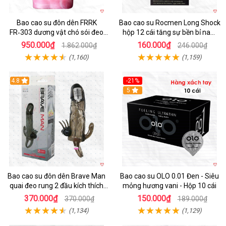
Bao cao su đôn dên FRRK
Bao cao su Rocmen Long Shock
FR‑303 dương vật chó sói đeo
hộp 12 cái tăng sự bền bỉ nam
tiện lợi cực đã
giới
950.000₫
160.000₫
1.862.000₫
246.000₫
(1,160)
(1,159)
4.8
-21%
Hot
5
Bao cao su đôn dên Brave Man
Bao cao su OLO 0.01 Đen - Siêu
quai đeo rung 2 đầu kích thích
mỏng hương vani - Hộp 10 cái
mạnh
370.000₫
150.000₫
370.000₫
189.000₫
(1,134)
(1,129)