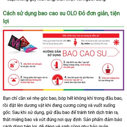
mỏng
nóng
Cách sử dụng bao cao su OLO Đỏ đơn giản, tiện
ấm
lợi
-
Hộp
10
cái
mới
nhất
Bạn chỉ cần xé nhẹ góc bao, bóp hết không khí trong đầu bao,
Nhập
rồi đặt lên dương vật khi đang cương cứng và vuốt xuống
sỉ
Bao
gốc. Sau khi sử dụng, giữ đầu bao để tránh tinh dịch tràn ra,
cao
thắt miệng bao và vứt đúng nơi quy định. Sản phẩm đảm bảo
su
cách dùng tiện lợi, dễ dàng vệ sinh cũng như bảo quản.