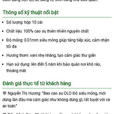
OLO
0.01
Thông số kỹ thuật nổi bật
Đỏ
-
Số lượng: hộp 10 cái
Siêu
mỏng
Chất liệu: 100% cao su thiên nhiên nguyên chất
nóng
Độ mỏng: 0.01mm siêu mỏng giúp tăng tiếp xúc, cảm nhận
ấm
tối đa
-
Hộp
Hương thơm: vani nhẹ nhàng, tạo cảm giác thư giãn
10
Hạn sử dụng: lên đến 5 năm khi bảo quản nơi khô ráo,
cái
mới
thoáng mát
nhất
Đánh giá thực tế từ khách hàng
💬 Nguyễn Thị Hương: "Bao cao su OLO Đỏ siêu mỏng, mới
dùng lần đầu mà cảm giác như không dùng gì, rất tuyệt vời và
an toàn."