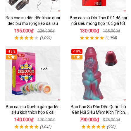
Bao cao su đôn dên khúc quai
Bao cao su Olo Thin 0.01 đỏ gai
đeo bìu mở rộng kéo dài lâu
nổi siêu mỏng hộp 10c giá tốt
195.000₫
130.000₫
226.000₫
185.000₫
(1,099)
(1,054)
-18%
-19%
Hot
5
5
Bao cao su Runbo gân gai lớn
Bao Cao Su Đôn Dên Quái Thú
siêu kích thích hộp 6 cái
Gân Nổi Siêu Mềm Kích Thích
Tột Đỉnh
140.000₫
790.000₫
170.000₫
975.000₫
(1,042)
(990)