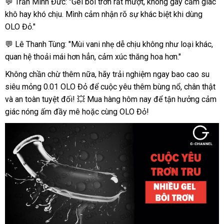
💬 Trần Minh Đức: "Gel bôi trơn rất mượt, không gây cảm giác
khô hay khó chịu. Mình cảm nhận rõ sự khác biệt khi dùng
OLO Đỏ."
💬 Lê Thanh Tùng: "Mùi vani nhẹ dễ chịu không như loại khác,
quan hệ thoải mái hơn hẳn, cảm xúc thăng hoa hơn."
Không chần chừ thêm nữa, hãy trải nghiệm ngay bao cao su
siêu mỏng 0.01 OLO Đỏ để cuộc yêu thêm bùng nổ, chân thật
và an toàn tuyệt đối! 💥 Mua hàng hôm nay để tận hưởng cảm
giác nóng ấm đầy mê hoặc cùng OLO Đỏ!