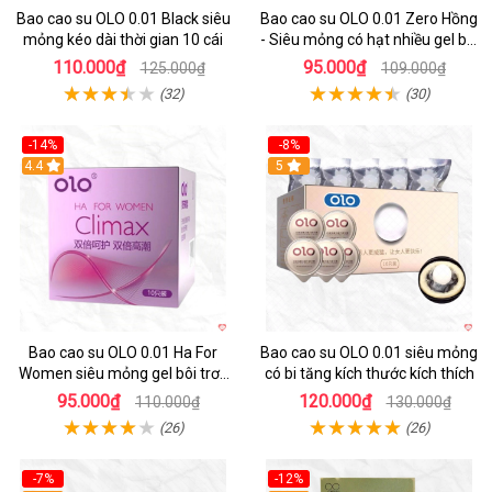
Bao cao su OLO 0.01 Black siêu
Bao cao su OLO 0.01 Zero Hồng
mỏng kéo dài thời gian 10 cái
- Siêu mỏng có hạt nhiều gel bôi
trơn - Hộp 10 cái
110.000₫
95.000₫
125.000₫
109.000₫
(32)
(30)
-14%
-8%
4.4
5
Bao cao su OLO 0.01 Ha For
Bao cao su OLO 0.01 siêu mỏng
Women siêu mỏng gel bôi trơn
có bi tăng kích thước kích thích
an toàn hộp 10
95.000₫
120.000₫
110.000₫
130.000₫
(26)
(26)
-7%
-12%