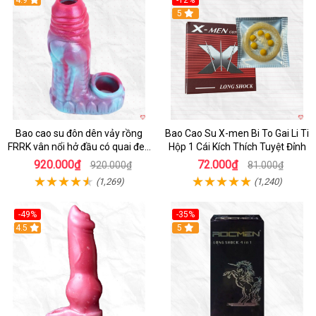
4.9
-12%
Hot
5
Bao cao su đôn dên vảy rồng
Bao Cao Su X-men Bi To Gai Li Ti
FRRK vân nổi hở đầu có quai đeo
Hộp 1 Cái Kích Thích Tuyệt Đỉnh
bìu cao cấp
920.000₫
72.000₫
920.000₫
81.000₫
(1,269)
(1,240)
-49%
-35%
4.5
5