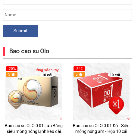
Siêu
mỏng
nóng
ấm
-
Hộp
10
Bao cao su Olo
cái
mới
nhất
-20%
-24%
Hot
5
Hot
5
Bao cao su OLO 0.01 Lửa Băng
Bao cao su OLO 0.01 Đỏ - Siêu
siêu mỏng nóng lạnh kéo dài
mỏng nóng ấm - Hộp 10 cái