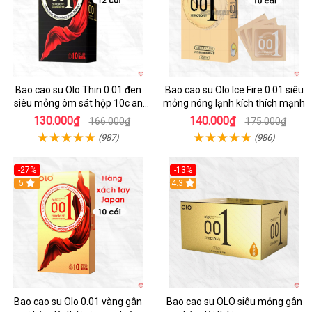
Bao cao su Olo Thin 0.01 đen
Bao cao su Olo Ice Fire 0.01 siêu
siêu mỏng ôm sát hộp 10c an
mỏng nóng lạnh kích thích mạnh
toàn
130.000₫
140.000₫
166.000₫
175.000₫
(987)
(986)
-27%
-13%
5
4.3
Bao cao su Olo 0.01 vàng gân
Bao cao su OLO siêu mỏng gân