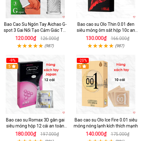
Bao Cao Su Ngón Tay Aichao G-
Bao cao su Olo Thin 0.01 đen
spot 3 Gai Nổi Tạo Cảm Giác Tột
siêu mỏng ôm sát hộp 10c an
Đỉnh
toàn
120.000₫
130.000₫
126.000₫
166.000₫
(987)
(987)
-9%
-20%
5
5
Bao cao su Romax 3D gân gai
Bao cao su Olo Ice Fire 0.01 siêu
siêu mỏng hộp 12 cái an toàn
mỏng nóng lạnh kích thích mạnh
chất lượng
180.000₫
140.000₫
197.000₫
175.000₫