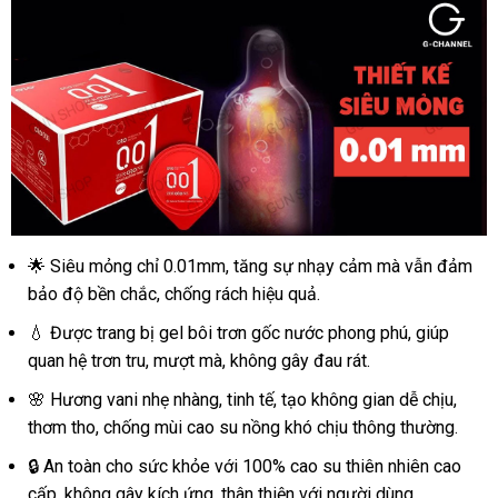
ấm
-
Hộp
10
cái
mới
nhất
🌟 Siêu mỏng chỉ 0.01mm, tăng sự nhạy cảm mà vẫn đảm
Nhập
sỉ
bảo độ bền chắc, chống rách hiệu quả.
Bao
💧 Được trang bị gel bôi trơn gốc nước phong phú, giúp
cao
quan hệ trơn tru, mượt mà, không gây đau rát.
su
OLO
🌸 Hương vani nhẹ nhàng, tinh tế, tạo không gian dễ chịu,
0.01
thơm tho, chống mùi cao su nồng khó chịu thông thường.
Đỏ
-
🔒 An toàn cho sức khỏe với 100% cao su thiên nhiên cao
Siêu
cấp, không gây kích ứng, thân thiện với người dùng.