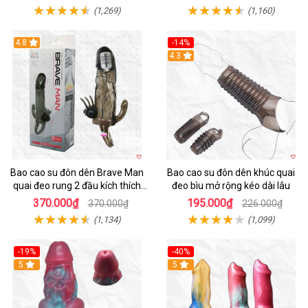
(1,269)
(1,160)
4.8
-14%
4.3
Bao cao su đôn dên Brave Man
Bao cao su đôn dên khúc quai
quai đeo rung 2 đầu kích thích
đeo bìu mở rộng kéo dài lâu
mạnh
370.000₫
195.000₫
370.000₫
226.000₫
(1,134)
(1,099)
-19%
-40%
5
Hot
5