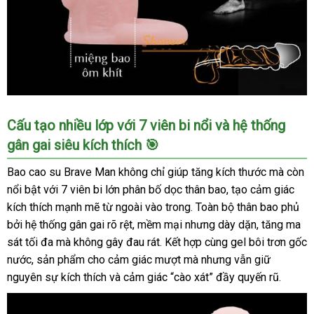
dài
thời
gian
Bao
Cấu tạo nhiều lớp với 7 viên bi nổi và hệ thống
cao
gân gai siêu kích thích 🎯
su
đôn
Bao cao su Brave Man không chỉ giúp tăng kích thước mà còn
dên
nổi bật với 7 viên bi lớn phân bố dọc thân bao, tạo cảm giác
Brave
kích thích mạnh mẽ từ ngoài vào trong. Toàn bộ thân bao phủ
man
bởi hệ thống gân gai rõ rệt, mềm mại nhưng dày dặn, tăng ma
gai
gân
sát tối đa mà không gây đau rát. Kết hợp cùng gel bôi trơn gốc
bi
nước, sản phẩm cho cảm giác mượt mà nhưng vẫn giữ
nổi
nguyên sự kích thích và cảm giác “cào xát” đầy quyến rũ.
tăng
kích