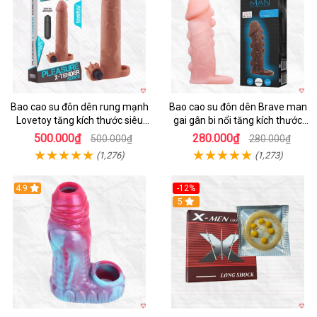
Bao cao su đôn dên rung mạnh
Bao cao su đôn dên Brave man
Lovetoy tăng kích thước siêu
gai gân bi nổi tăng kích thước
phê
kéo dài thời gian
500.000₫
280.000₫
500.000₫
280.000₫
(1,276)
(1,273)
4.9
-12%
Hot
5