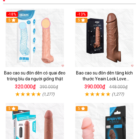
-18%
-13%
5
5
Bao cao su đôn dên có quai đeo
Bao cao su đôn dên tăng kích
tròng bìu da người giống thật
thước Yeain Lock Love
Raytheon
320.000₫
390.000₫
390.000₫
448.000₫
(1,277)
(1,277)
5
5