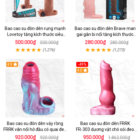
Bao cao su đôn dên rung mạnh
Bao cao su đôn dên Brave man
Lovetoy tăng kích thước siêu
gai gân bi nổi tăng kích thước
phê
kéo dài thời gian
500.000₫
280.000₫
500.000₫
280.000₫
(1,276)
(1,273)
4.9
-49%
4.5
Bao cao su đôn dên vảy rồng
Bao cao su đôn dên FRRK
FRRK vân nổi hở đầu có quai đeo
FR‑303 dương vật chó sói đeo
bìu cao cấp
tiện lợi cực đã
920.000₫
950.000₫
920.000₫
1.862.000₫