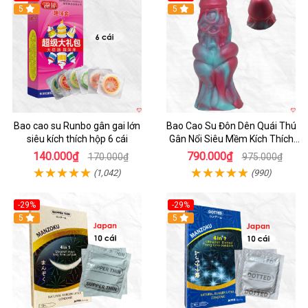
Hot
5
5
Bao cao su Runbo gân gai lớn
Bao Cao Su Đôn Dên Quái Thú
siêu kích thích hộp 6 cái
Gân Nổi Siêu Mềm Kích Thích
Tột Đỉnh
140.000₫
790.000₫
170.000₫
975.000₫
(1,042)
(990)
-29%
-29%
5
5