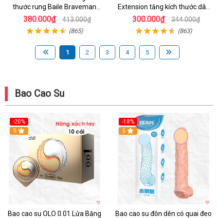
thước rung Baile Braveman
Extension tăng kích thước dây
phần đầu dương vật
đeo chất lượng
380.000₫
300.000₫
413.000₫
344.000₫
(865)
(863)
1
2
3
4
5
Bao Cao Su
-20%
-18%
Hot
5
5
Bao cao su OLO 0.01 Lửa Băng
Bao cao su đôn dên có quai đeo