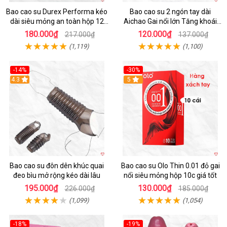
Bao cao su Durex Performa kéo
Bao cao su 2 ngón tay dài
dài siêu mỏng an toàn hộp 12
Aichao Gai nổi lớn Tăng khoái
cái
cảm
180.000₫
120.000₫
217.000₫
137.000₫
(1,119)
(1,100)
-14%
-30%
4.3
5
Bao cao su đôn dên khúc quai
Bao cao su Olo Thin 0.01 đỏ gai
đeo bìu mở rộng kéo dài lâu
nổi siêu mỏng hộp 10c giá tốt
195.000₫
130.000₫
226.000₫
185.000₫
(1,099)
(1,054)
-18%
-19%