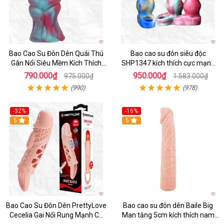
Bao Cao Su Đôn Dên Quái Thú
Bao cao su đôn siêu độc
Gân Nổi Siêu Mềm Kích Thích
SHP1347 kích thích cực mạnh
Tột Đỉnh
cho phái đẹp
790.000₫
950.000₫
975.000₫
1.583.000₫
(990)
(978)
-32%
-16%
5
Hot
5
Bao Cao Su Đôn Dên PrettyLove
Bao cao su đôn dên Baile Big
Cecelia Gai Nổi Rung Mạnh Có
Man tăng 5cm kích thích nam