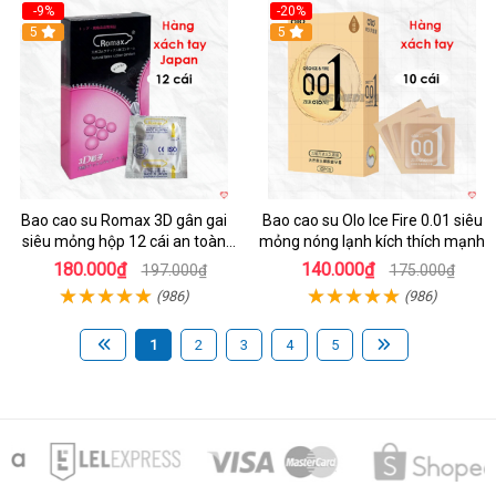
-9%
-20%
5
5
Bao cao su Romax 3D gân gai
Bao cao su Olo Ice Fire 0.01 siêu
siêu mỏng hộp 12 cái an toàn
mỏng nóng lạnh kích thích mạnh
chất lượng
180.000₫
140.000₫
197.000₫
175.000₫
(986)
(986)
1
2
3
4
5