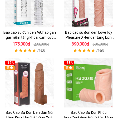
Bao cao su đôn dên AiChao gân
Bao cao su đôn dên LoveToy
gai mềm tăng khoái cảm cực
Pleasure X-tender tăng kích
đỉnh
thước 30mm tốt nhất
175.000₫
390.000₫
233.000₫
506.000₫
(943)
(940)
-12%
-33%
5
5
Bao Cao Su Đôn Dên Gân Nổi
Bao Cao Su Đôn Khúc
Tăng Kích Thước Chống Xuất
FreeCockRing Hộp 2 Cái Tăng