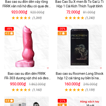
Bao cao su đôn dên vảy rồng
Bao Cao Su X-men Bi To Gai Li Ti
FRRK vân nổi hở đầu có quai đeo
Hộp 1 Cái Kích Thích Tuyệt Đỉnh
bìu cao cấp
920.000₫
72.000₫
920.000₫
81.000₫
(1,269)
(1,240)
-49%
-35%
4.5
5
Bao cao su đôn dên FRRK
Bao cao su Rocmen Long Shock
FR‑303 dương vật chó sói đeo
hộp 12 cái tăng sự bền bỉ nam
tiện lợi cực đã
giới
950.000₫
160.000₫
1.862.000₫
246.000₫
(1,160)
(1,159)
4.8
-21%
Hot
5