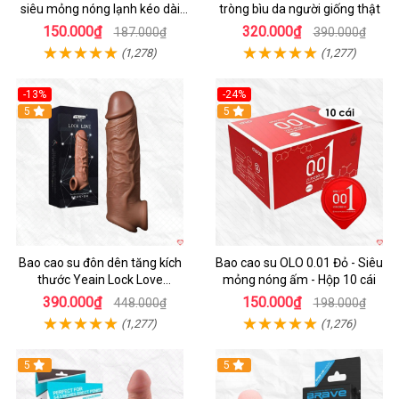
siêu mỏng nóng lạnh kéo dài
tròng bìu da người giống thật
thời gian hộp 10
150.000₫
320.000₫
187.000₫
390.000₫
(1,278)
(1,277)
-13%
-24%
5
Hot
5
Bao cao su đôn dên tăng kích
Bao cao su OLO 0.01 Đỏ - Siêu
thước Yeain Lock Love
mỏng nóng ấm - Hộp 10 cái
Raytheon
390.000₫
150.000₫
448.000₫
198.000₫
(1,277)
(1,276)
5
5