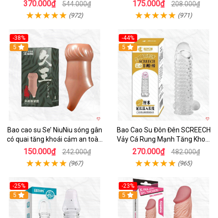
Quai
nữ
370.000₫
175.000₫
544.000₫
208.000₫
(972)
(971)
-38%
-44%
5
5
Bao cao su Se’ NiuNiu sóng gân
Bao Cao Su Đôn Đên SCREECH
có quai tăng khoái cảm an toàn
Vảy Cá Rung Mạnh Tăng Khoái
cho cuộc yêu
Cảm
150.000₫
270.000₫
242.000₫
482.000₫
(967)
(965)
-25%
-23%
5
Hot
5