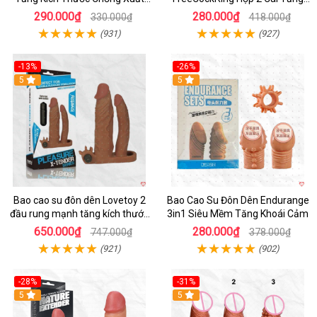
Tinh Sớm
Khoái Cảm
290.000₫
280.000₫
330.000₫
418.000₫
(931)
(927)
-13%
-26%
5
5
Bao cao su đôn dên Lovetoy 2
Bao Cao Su Đôn Dên Endurange
đầu rung mạnh tăng kích thước
3in1 Siêu Mềm Tăng Khoái Cảm
siêu kích thích
650.000₫
280.000₫
747.000₫
378.000₫
(921)
(902)
-28%
-31%
Hot
5
Hot
5