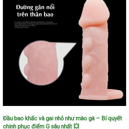
thước
kéo
dài
thời
gian
Bao
Đầu bao khấc và gai nhỏ như mào gà – Bí quyết
cao
chinh phục điểm G sâu nhất 💥
su