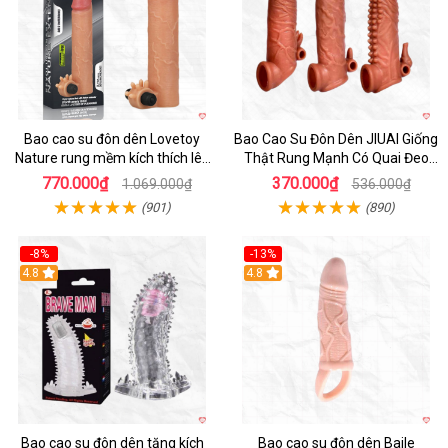
Bao cao su đôn dên Lovetoy
Bao Cao Su Đôn Dên JIUAI Giống
Nature rung mềm kích thích lên
Thật Rung Mạnh Có Quai Đeo
đỉnh
Kích Thích
770.000₫
370.000₫
1.069.000₫
536.000₫
(901)
(890)
-8%
-13%
4.8
4.8
Bao cao su đôn dên tăng kích
Bao cao su đôn dên Baile