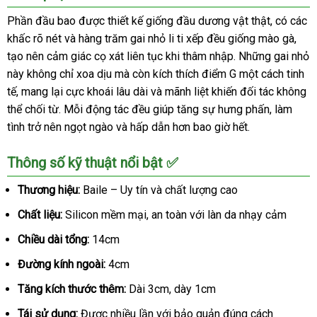
đôn
Phần đầu bao được thiết kế giống đầu dương vật thật, có các
dên
khấc rõ nét và hàng trăm gai nhỏ li ti xếp đều giống mào gà,
Brave
tạo nên cảm giác cọ xát liên tục khi thâm nhập. Những gai nhỏ
man
này không chỉ xoa dịu mà còn kích thích điểm G một cách tinh
gai
gân
tế, mang lại cực khoái lâu dài và mãnh liệt khiến đối tác không
bi
thể chối từ. Mỗi động tác đều giúp tăng sự hưng phấn, làm
nổi
tình trở nên ngọt ngào và hấp dẫn hơn bao giờ hết.
tăng
kích
Thông số kỹ thuật nổi bật ✅
thước
kéo
Thương hiệu:
Baile – Uy tín và chất lượng cao
dài
thời
Chất liệu:
Silicon mềm mại, an toàn với làn da nhạy cảm
gian
Chiều dài tổng:
14cm
Đường kính ngoài:
4cm
Tăng kích thước thêm:
Dài 3cm, dày 1cm
Tái sử dụng:
Được nhiều lần với bảo quản đúng cách