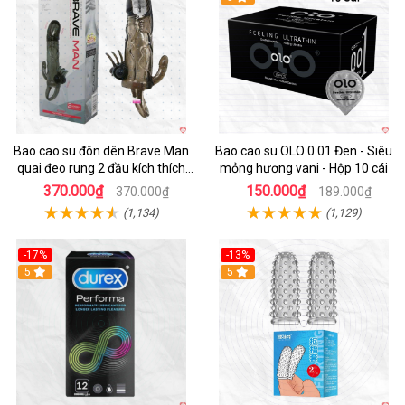
Bao cao su đôn dên Brave Man
Bao cao su OLO 0.01 Đen - Siêu
quai đeo rung 2 đầu kích thích
mỏng hương vani - Hộp 10 cái
mạnh
370.000₫
150.000₫
370.000₫
189.000₫
(1,134)
(1,129)
-17%
-13%
Hot
5
5