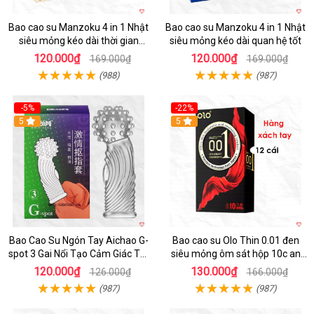
Bao cao su Manzoku 4 in 1 Nhật
Bao cao su Manzoku 4 in 1 Nhật
siêu mỏng kéo dài thời gian
siêu mỏng kéo dài quan hệ tốt
chính hãng
120.000₫
120.000₫
169.000₫
169.000₫
(988)
(987)
-5%
-22%
5
5
Bao Cao Su Ngón Tay Aichao G-
Bao cao su Olo Thin 0.01 đen
spot 3 Gai Nổi Tạo Cảm Giác Tột
siêu mỏng ôm sát hộp 10c an
Đỉnh
toàn
120.000₫
130.000₫
126.000₫
166.000₫
(987)
(987)