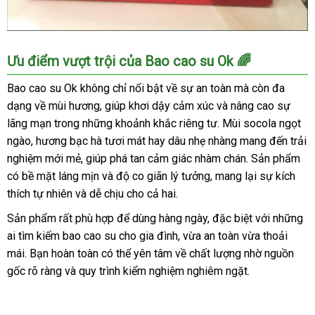
Bao
Ưu điểm vượt trội của Bao cao su Ok 🌈
cao
su
Bao cao su Ok không chỉ nổi bật về sự an toàn mà còn đa
Ok
dạng về mùi hương, giúp khơi dậy cảm xúc và nâng cao sự
an
lãng mạn trong những khoảnh khắc riêng tư. Mùi socola ngọt
toàn
ngào, hương bạc hà tươi mát hay dâu nhẹ nhàng mang đến trải
chất
nghiệm mới mẻ, giúp phá tan cảm giác nhàm chán. Sản phẩm
lượng
có bề mặt láng mịn và độ co giãn lý tưởng, mang lại sự kích
giá
tốt
thích tự nhiên và dễ chịu cho cả hai.
tăng
Sản phẩm rất phù hợp để dùng hàng ngày, đặc biệt với những
khoái
ai tìm kiếm bao cao su cho gia đình, vừa an toàn vừa thoải
cảm
mái. Bạn hoàn toàn có thể yên tâm về chất lượng nhờ nguồn
gốc rõ ràng và quy trình kiểm nghiệm nghiêm ngặt.