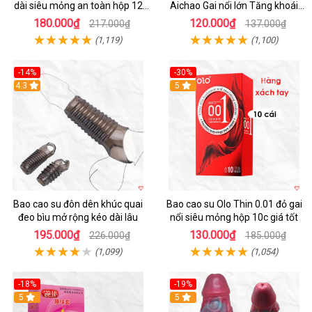
dài siêu mỏng an toàn hộp 12
Aichao Gai nổi lớn Tăng khoái
cái
cảm
180.000₫
120.000₫
217.000₫
137.000₫
(1,119)
(1,100)
-14%
-30%
4.3
5
Bao cao su đôn dên khúc quai
Bao cao su Olo Thin 0.01 đỏ gai
đeo bìu mở rộng kéo dài lâu
nổi siêu mỏng hộp 10c giá tốt
195.000₫
130.000₫
226.000₫
185.000₫
(1,099)
(1,054)
-18%
-19%
Hot
5
5