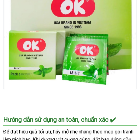
su
Ok
an
toàn
chất
lượng
giá
tốt
tăng
khoái
cảm
Bao
Hướng dẫn sử dụng an toàn, chuẩn xác ✔️
cao
su
Để đạt hiệu quả tối ưu, hãy mở nhẹ nhàng theo mép gói tránh
Ok
làm rách bao. Khi dương vật cương cứng, đặt bao đúng đầu