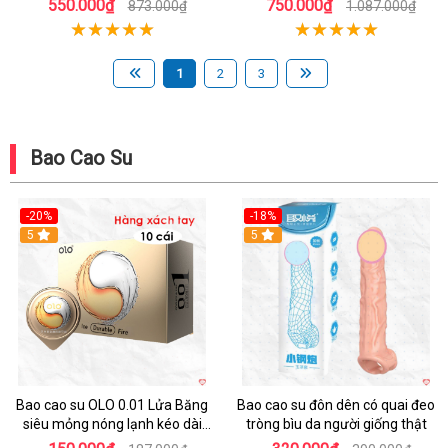
550.000₫
750.000₫
873.000₫
1.087.000₫
1
2
3
Bao Cao Su
-20%
-18%
Hot
5
5
Bao cao su OLO 0.01 Lửa Băng
Bao cao su đôn dên có quai đeo
siêu mỏng nóng lạnh kéo dài
tròng bìu da người giống thật
thời gian hộp 10