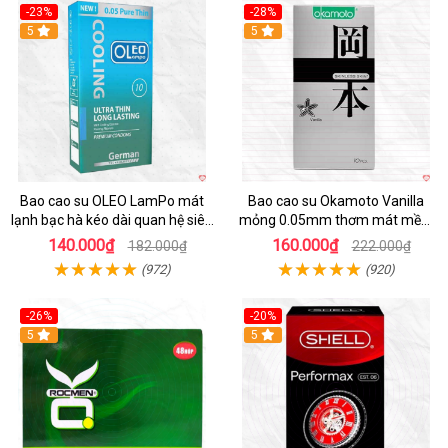
-23%
-28%
5
Hot
5
Bao cao su OLEO LamPo mát
Bao cao su Okamoto Vanilla
lạnh bạc hà kéo dài quan hệ siêu
mỏng 0.05mm thơm mát mềm
mỏng
mại
140.000₫
160.000₫
182.000₫
222.000₫
(972)
(920)
-26%
-20%
Hot
5
5