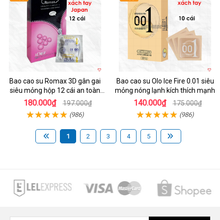
Bao cao su Romax 3D gân gai
Bao cao su Olo Ice Fire 0.01 siêu
siêu mỏng hộp 12 cái an toàn
mỏng nóng lạnh kích thích mạnh
chất lượng
180.000₫
140.000₫
197.000₫
175.000₫
(986)
(986)
1
2
3
4
5