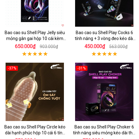
Bao cao su Shell Play Jelly siêu
Bao cao su Shell Play Cocks 6
mỏng gân gai hộp 10 cái kèm
tính năng + 3 vòng đeo kéo dài
vòng kéo dài
cực bền
650.000₫
450.000₫
903.000₫
563.000₫
-37%
-31%
Hot
Hot
Bao cao su Shell Play Circle kéo
Bao cao su Shell Play Choker 6
dài hạnh phúc hộp 10 cái 6 tính
tính năng siêu mỏng kéo dài thời
năng
gian hộp 10