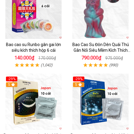
Bao cao su Runbo gân gai lớn
Bao Cao Su Đôn Dên Quái Thú
siêu kích thích hộp 6 cái
Gân Nổi Siêu Mềm Kích Thích
Tột Đỉnh
140.000₫
790.000₫
170.000₫
975.000₫
(1,042)
(990)
-29%
-29%
5
5