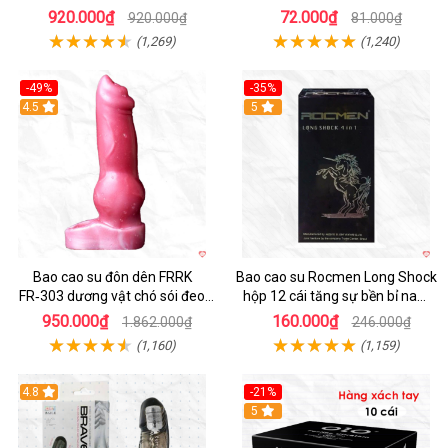
bìu cao cấp
920.000₫
72.000₫
920.000₫
81.000₫
(1,269)
(1,240)
-49%
-35%
4.5
5
Bao cao su đôn dên FRRK
Bao cao su Rocmen Long Shock
FR‑303 dương vật chó sói đeo
hộp 12 cái tăng sự bền bỉ nam
tiện lợi cực đã
giới
950.000₫
160.000₫
1.862.000₫
246.000₫
(1,160)
(1,159)
4.8
-21%
Hot
5