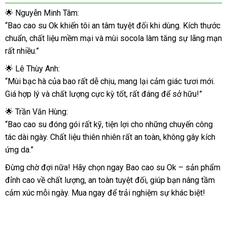
su
🌟 Nguyễn Minh Tâm:
Ok
“Bao cao su Ok khiến tôi an tâm tuyệt đối khi dùng. Kích thước
an
chuẩn, chất liệu mềm mại và mùi socola làm tăng sự lãng mạn
toàn
rất nhiều.”
chất
lượng
🌟 Lê Thùy Anh:
giá
“Mùi bạc hà của bao rất dễ chịu, mang lại cảm giác tươi mới.
tốt
Giá hợp lý và chất lượng cực kỳ tốt, rất đáng để sở hữu!”
tăng
khoái
🌟 Trần Văn Hùng:
cảm
“Bao cao su đóng gói rất kỹ, tiện lợi cho những chuyến công
tác dài ngày. Chất liệu thiên nhiên rất an toàn, không gây kích
ứng da.”
Đừng chờ đợi nữa! Hãy chọn ngay Bao cao su Ok – sản phẩm
đỉnh cao về chất lượng, an toàn tuyệt đối, giúp bạn nâng tầm
cảm xúc mỗi ngày. Mua ngay để trải nghiệm sự khác biệt!