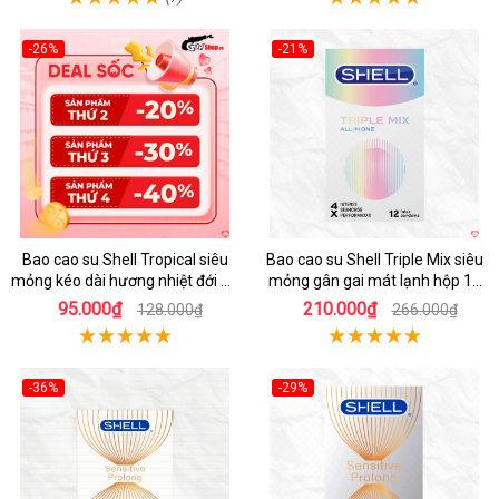
-26%
-21%
Hot
Hot
Bao cao su Shell Tropical siêu
Bao cao su Shell Triple Mix siêu
mỏng kéo dài hương nhiệt đới an
mỏng gân gai mát lạnh hộp 12
toàn
cái
95.000₫
210.000₫
128.000₫
266.000₫
-36%
-29%
Hot
Hot