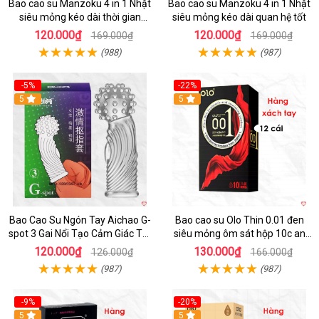
Bao cao su Manzoku 4 in 1 Nhật
Bao cao su Manzoku 4 in 1 Nhật
siêu mỏng kéo dài thời gian
siêu mỏng kéo dài quan hệ tốt
chính hãng
120.000₫
120.000₫
169.000₫
169.000₫
(988)
(987)
-5%
-22%
5
5
Bao Cao Su Ngón Tay Aichao G-
Bao cao su Olo Thin 0.01 đen
spot 3 Gai Nổi Tạo Cảm Giác Tột
siêu mỏng ôm sát hộp 10c an
Đỉnh
toàn
120.000₫
130.000₫
126.000₫
166.000₫
(987)
(987)
-9%
-20%
5
5