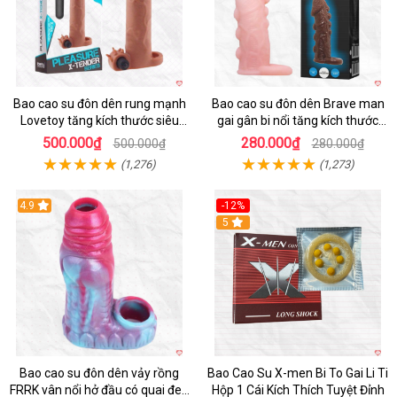
Bao cao su đôn dên rung mạnh
Bao cao su đôn dên Brave man
Lovetoy tăng kích thước siêu
gai gân bi nổi tăng kích thước
phê
kéo dài thời gian
500.000₫
280.000₫
500.000₫
280.000₫
(1,276)
(1,273)
4.9
-12%
Hot
5
Bao cao su đôn dên vảy rồng
Bao Cao Su X-men Bi To Gai Li Ti
FRRK vân nổi hở đầu có quai đeo
Hộp 1 Cái Kích Thích Tuyệt Đỉnh