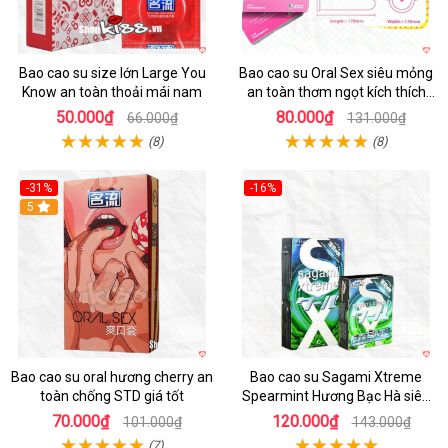
Bao cao su size lớn Large You
Bao cao su Oral Sex siêu mỏng
Know an toàn thoải mái nam
an toàn thơm ngọt kích thích
mua ngay
50.000₫
80.000₫
66.000₫
131.000₫
(8)
(8)
-31%
-16%
Hot
5
Hot
Bao cao su oral hương cherry an
Bao cao su Sagami Xtreme
toàn chống STD giá tốt
Spearmint Hương Bạc Hà siêu
mỏng, kéo dài thời gian - Hộp 10
70.000₫
120.000₫
101.000₫
143.000₫
cái
(7)