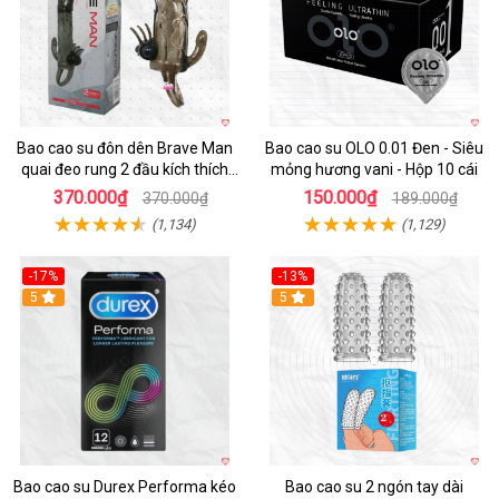
Bao cao su đôn dên Brave Man
Bao cao su OLO 0.01 Đen - Siêu
quai đeo rung 2 đầu kích thích
mỏng hương vani - Hộp 10 cái
mạnh
370.000₫
150.000₫
370.000₫
189.000₫
(1,134)
(1,129)
-17%
-13%
Hot
5
5
Bao cao su Durex Performa kéo
Bao cao su 2 ngón tay dài