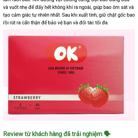
an
và vuốt nhẹ để đẩy hết không khí ra ngoài, giúp bao ôm sát và
toàn
tạo cảm giác tự nhiên nhất. Sau khi xuất tinh, giữ chặt gốc bao
chất
rồi rút ra cẩn thận để bảo vệ bạn và đối tác tối đa.
lượng
giá
tốt
tăng
khoái
cảm
Bao
Review từ khách hàng đã trải nghiệm 🗣️
cao