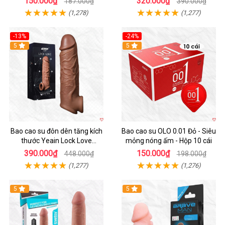
150.000₫
320.000₫
187.000₫
390.000₫
(1,278)
(1,277)
-13%
-24%
5
Hot
5
Bao cao su đôn dên tăng kích
Bao cao su OLO 0.01 Đỏ - Siêu
thước Yeain Lock Love
mỏng nóng ấm - Hộp 10 cái
Raytheon
390.000₫
150.000₫
448.000₫
198.000₫
(1,277)
(1,276)
5
5