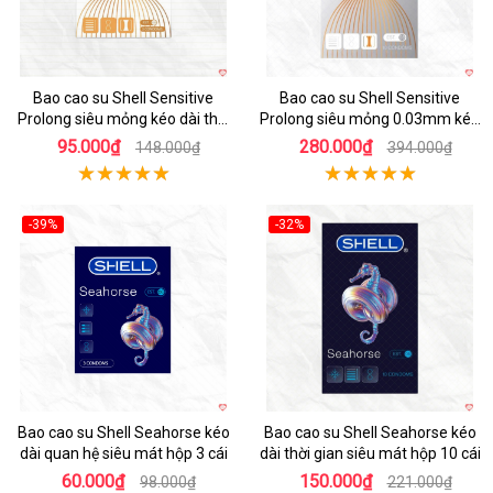
Bao cao su Shell Sensitive
Bao cao su Shell Sensitive
Prolong siêu mỏng kéo dài thời
Prolong siêu mỏng 0.03mm kéo
gian hộp 3 cái
dài thời gian
95.000₫
280.000₫
148.000₫
394.000₫
-39%
-32%
Hot
Hot
Bao cao su Shell Seahorse kéo
Bao cao su Shell Seahorse kéo
dài quan hệ siêu mát hộp 3 cái
dài thời gian siêu mát hộp 10 cái
60.000₫
150.000₫
98.000₫
221.000₫