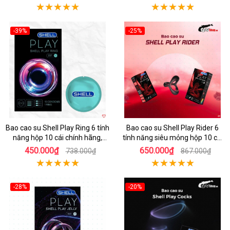
-39%
-25%
Hot
Hot
Bao cao su Shell Play Ring 6 tính
Bao cao su Shell Play Rider 6
năng hộp 10 cái chính hãng,
tính năng siêu mỏng hộp 10 cái
tặng vòng keo kéo dài thời gian
tặng vòng kéo dài thời gian
450.000₫
650.000₫
738.000₫
867.000₫
-28%
-20%
Hot
Hot