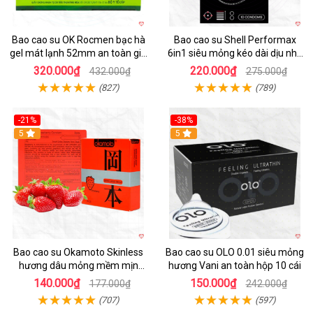
Bao cao su OK Rocmen bạc hà
Bao cao su Shell Performax
gel mát lạnh 52mm an toàn giá
6in1 siêu mỏng kéo dài dịu nhẹ
tốt
kích thích
320.000₫
220.000₫
432.000₫
275.000₫
(827)
(789)
-21%
-38%
Hot
5
5
Bao cao su Okamoto Skinless
Bao cao su OLO 0.01 siêu mỏng
hương dâu mỏng mềm mịn
hương Vani an toàn hộp 10 cái
quyến rũ
140.000₫
150.000₫
177.000₫
242.000₫
(707)
(597)