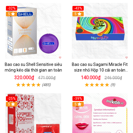
-32%
-43%
5
Hot
5
Bao cao su Shell Sensitive siêu
Bao cao su Sagami Miracle Fit
mỏng kéo dài thời gian an toàn
size nhỏ Hộp 10 cái an toàn
mềm mịn
320.000₫
140.000₫
471.000₫
246.000₫
(485)
(9)
-25%
-39%
Hot
5
Hot
5