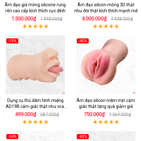
Âm đạo giả mông silicone rung
Âm đạo silicon mông 3D thật
rên cao cấp kích thích cực đỉnh
như đời thật kích thích mạnh mẽ
1.500.000₫
4.000.000₫
1.948.000₫
4.938.000₫
-15%
-45%
Hot
Hot
Dụng cụ thủ dâm hình miệng
Âm đạo silicon mềm mịn cảm
AD19B cảm giác thật như oral
giác thật tặng quà giảm giá
sex
499.000₫
750.000₫
587.000₫
1.364.000₫
-34%
-43%