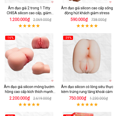
Âm đạo giả 2 trong 1 Titty
Âm đạo giả silicon cao cấp sống
CHISA silicon cao cấp, giảm
động hút khách giảm stress
stress
1.200.000₫
590.000₫
2.069.000₫
738.000₫
-16%
-39%
Hot
Hot
Âm đạo giả silicon mông bướm
Âm đạo silicon có lông siêu thực
hồng cao cấp kích thích mạnh
kèm trứng rung tăng khoái cảm
mẽ
2.200.000₫
750.000₫
2.619.000₫
1.230.000₫