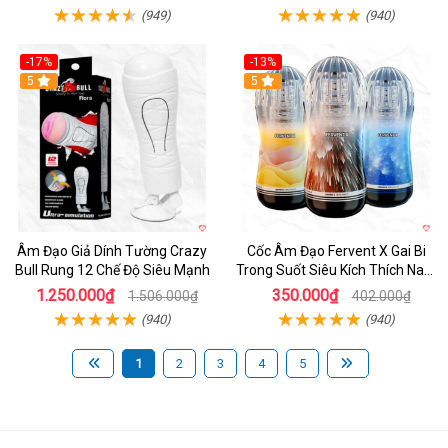
(949)
(940)
-17%
-13%
5
Hot
5
Âm Đạo Giả Dính Tường Crazy
Cốc Âm Đạo Fervent X Gai Bi
Bull Rung 12 Chế Độ Siêu Mạnh
Trong Suốt Siêu Kích Thích Nam
Giới
1.250.000₫
350.000₫
1.506.000₫
402.000₫
(940)
(940)
1
2
3
4
5