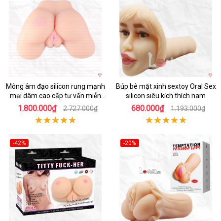
Hot
Hot
Mông âm đạo silicon rung mạnh
Búp bê mặt xinh sextoy Oral Sex
mại dâm cao cấp tư vấn miễn
silicon siêu kích thích nam
phí
1.800.000₫
680.000₫
2.727.000₫
1.193.000₫
-42%
-20%
Hot
Hot