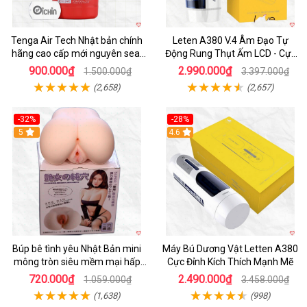
Tenga Air Tech Nhật bản chính
Leten A380 V.4 Âm Đạo Tự
hãng cao cấp mới nguyên seal
Động Rung Thụt Ấm LCD - Cực
giá tốt
Phê
900.000₫
2.990.000₫
1.500.000₫
3.397.000₫
(2,658)
(2,657)
-32%
-28%
Hot
5
Hot
4.6
Búp bê tình yêu Nhật Bản mini
Máy Bú Dương Vật Letten A380
mông tròn siêu mềm mại hấp
Cực Đỉnh Kích Thích Mạnh Mẽ
dẫn
720.000₫
2.490.000₫
1.059.000₫
3.458.000₫
(1,638)
(998)