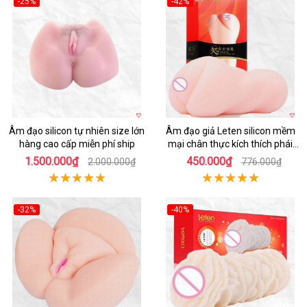
-25%
-42%
Hot
Hot
Âm đạo silicon tự nhiên size lớn
Âm đạo giả Leten silicon mềm
hàng cao cấp miễn phí ship
mại chân thực kích thích phái
mạnh
1.500.000₫
450.000₫
2.000.000₫
776.000₫
-32%
-40%
Hot
Hot