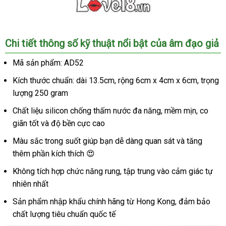
Âm
Chi tiết thông số kỹ thuật nổi bật của âm đạo giả
đạo
giả
Mã sản phẩm: AD52
silicon
Kích thước chuẩn: dài 13.5cm, rộng 6cm x 4cm x 6cm, trọng
mềm
mại
lượng 250 gram
trong
Chất liệu silicon chống thấm nước đa năng, mềm mịn, co
suốt
giãn tốt và độ bền cực cao
kích
thích
Màu sắc trong suốt giúp bạn dễ dàng quan sát và tăng
cực
thêm phần kích thích 😍
đỉnh
Không tích hợp chức năng rung, tập trung vào cảm giác tự
nhiên nhất
Sản phẩm nhập khẩu chính hãng từ Hong Kong, đảm bảo
chất lượng tiêu chuẩn quốc tế