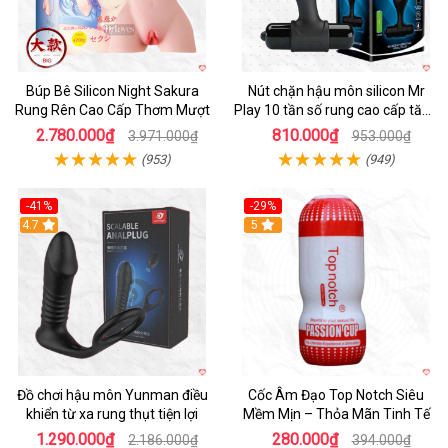
Búp Bê Silicon Night Sakura
Nút chặn hậu môn silicon Mr
Rung Rên Cao Cấp Thơm Mượt
Play 10 tần số rung cao cấp tăng
khoái cảm
2.780.000₫
810.000₫
3.971.000₫
953.000₫
(953)
(949)
-41%
-29%
Hot
4.7
5
Đồ chơi hậu môn Yunman điều
Cốc Âm Đạo Top Notch Siêu
khiển từ xa rung thụt tiện lợi
Mềm Mịn – Thỏa Mãn Tinh Tế
1.290.000₫
280.000₫
2.186.000₫
394.000₫