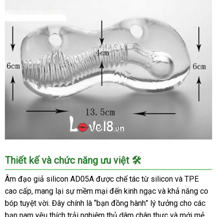
Âm
Thiết kế và chức năng ưu việt 🛠️
đạo
giả
Âm đạo giả silicon AD05A được chế tác từ silicon và TPE
silicon
cao cấp, mang lại sự mềm mại đến kinh ngạc và khả năng co
mềm
bóp tuyệt vời. Đây chính là “bạn đồng hành” lý tưởng cho các
mại
bạn nam yêu thích trải nghiệm thủ dâm chân thực và mới mẻ.