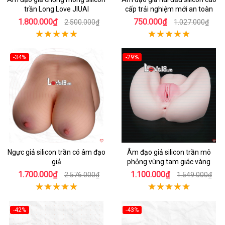
trần Long Love JIUAI
cấp trải nghiệm mới an toàn
1.800.000₫
750.000₫
2.500.000₫
1.027.000₫
-34%
-29%
Hot
Hot
Ngực giả silicon trần có âm đạo
Âm đạo giả silicon trần mô
giả
phỏng vùng tam giác vàng
1.700.000₫
1.100.000₫
2.576.000₫
1.549.000₫
-42%
-43%
Hot
Hot