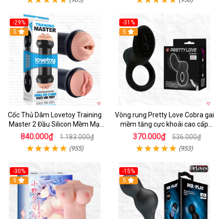
-29%
-31%
Hot
5
5
Cốc Thủ Dâm Lovetoy Training
Vòng rung Pretty Love Cobra gai
Master 2 Đầu Silicon Mềm Mại
mềm tăng cực khoái cao cấp
Tiện Lợi
chính hãng
840.000₫
370.000₫
1.183.000₫
536.000₫
(955)
(953)
-30%
-15%
Hot
5
Hot
5