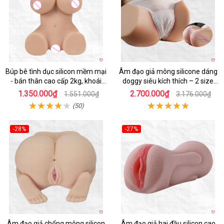
Búp bê tình dục silicon mềm mại
Âm đạo giả mông silicone dáng
- bán thân cao cấp 2kg, khoái
doggy siêu kích thích – 2 size
cảm
5.5kg và 12kg
1.350.000₫
2.700.000₫
1.551.000₫
3.176.000₫
(50)
-28%
-27%
Hot
Hot
Âm đạo giả chổng mông silicon
Âm đạo giả hai đầu silicon cao