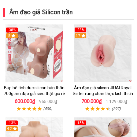
Âm đạo giả Silicon trần
-38%
-38%
5
Hot
4.7
Búp bê tình dục silicon bán thân
Âm đạo giả silicon JIUAI Royal
700g âm đạo giả siêu thật giá rẻ
Sister rung chân thực kích thích
600.000₫
700.000₫
965.000₫
1.129.000₫
(400)
(297)
-13%
-15%
4.2
Hot