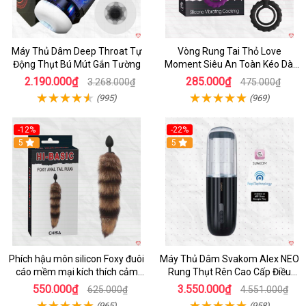
Máy Thủ Dâm Deep Throat Tự
Vòng Rung Tai Thỏ Love
Động Thụt Bú Mút Gắn Tường
Moment Siêu An Toàn Kéo Dài
Thời Gian
2.190.000₫
285.000₫
3.268.000₫
475.000₫
(995)
(969)
-12%
-22%
Hot
5
5
Phích hậu môn silicon Foxy đuôi
Máy Thủ Dâm Svakom Alex NEO
cáo mềm mại kích thích cảm
Rung Thụt Rên Cao Cấp Điều
giác mới
Khiển App
550.000₫
3.550.000₫
625.000₫
4.551.000₫
(965)
(958)