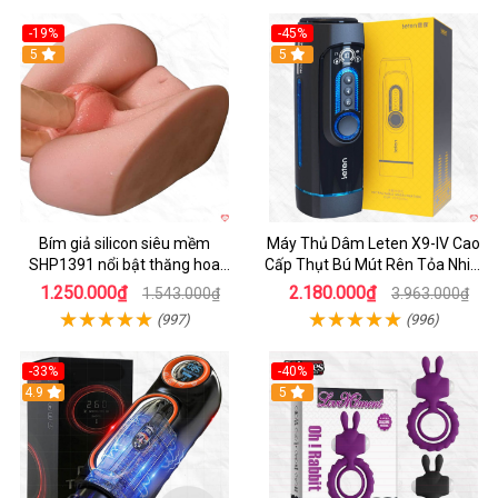
-19%
-45%
Hot
5
Hot
5
Bím giả silicon siêu mềm
Máy Thủ Dâm Leten X9-IV Cao
SHP1391 nổi bật thăng hoa
Cấp Thụt Bú Mút Rên Tỏa Nhiệt
hoàn hảo
Sạc Pin
1.250.000₫
2.180.000₫
1.543.000₫
3.963.000₫
(997)
(996)
-33%
-40%
Hot
4.9
5