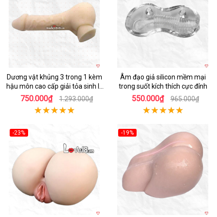
Dương vật khủng 3 trong 1 kèm
Âm đạo giả silicon mềm mại
hậu môn cao cấp giải tỏa sinh lý
trong suốt kích thích cực đỉnh
nam nữ
750.000₫
550.000₫
1.293.000₫
965.000₫
-23%
-19%
Hot
Hot