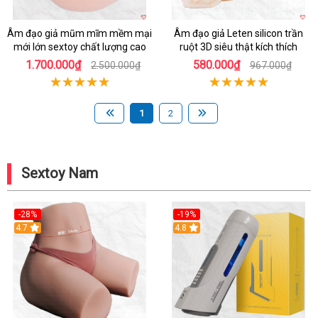
Âm đạo giả mũm mĩm mềm mại
Âm đạo giả Leten silicon trần
mới lớn sextoy chất lượng cao
ruột 3D siêu thật kích thích
1.700.000₫
580.000₫
2.500.000₫
967.000₫
1
2
Sextoy Nam
-28%
-19%
4.7
Hot
4.8