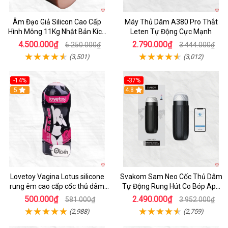
Âm Đạo Giả Silicon Cao Cấp
Máy Thủ Dâm A380 Pro Thắt
Hình Mông 11Kg Nhật Bản Kích
Leten Tự Động Cực Mạnh
Thước Như Thật
4.500.000₫
2.790.000₫
6.250.000₫
3.444.000₫
(3,501)
(3,012)
-14%
-37%
Hot
5
4.8
Lovetoy Vagina Lotus silicone
Svakom Sam Neo Cốc Thủ Dâm
rung êm cao cấp cốc thủ dâm
Tự Động Rung Hút Co Bóp App
nam
Điều Khiển
500.000₫
2.490.000₫
581.000₫
3.952.000₫
(2,988)
(2,759)