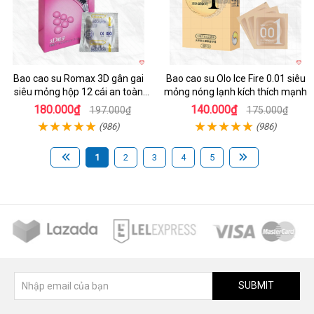
Bao cao su Romax 3D gân gai
Bao cao su Olo Ice Fire 0.01 siêu
siêu mỏng hộp 12 cái an toàn
mỏng nóng lạnh kích thích mạnh
chất lượng
180.000₫
140.000₫
197.000₫
175.000₫
(986)
(986)
1
2
3
4
5
SUBMIT