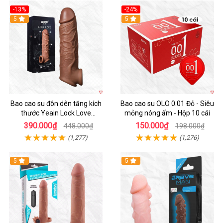
-13%
-24%
5
Hot
5
Bao cao su đôn dên tăng kích
Bao cao su OLO 0.01 Đỏ - Siêu
thước Yeain Lock Love
mỏng nóng ấm - Hộp 10 cái
Raytheon
390.000₫
150.000₫
448.000₫
198.000₫
(1,277)
(1,276)
5
5