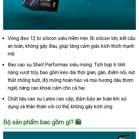
Vòng đeo 12 bi silicon siêu mềm mịn: Bi silicon lớn, kết cấu
Shell
Dino
an toàn, không gây đau, giúp tăng cảm giác kích thích mạnh
Apato
mẽ.
bao
Bao cao su Shell Performax siêu mỏng: Tích hợp 6 tính
cao
năng vượt trội, bao gồm kéo dài thời gian, gân, điểm nổi, nút
su
12
thắt chống tuột, độ mỏng hoàn hảo và mùi hương dâu thơm
bi
ngát, nâng cao khoái cảm cho cả hai.
lớn
Chất liệu cao su Latex cao cấp, đảm bảo an toàn khi sử
tặng
dụng và thân thiện với cơ thể, không gây kích ứng.
bao
Shell
Performax
Bộ sản phẩm bao gồm gì? 🛍️
chính
hãng