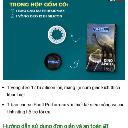
1 vòng đeo 12 bi silicon lớn, mang lại cảm giác kích thích
Shell
Dino
khác biệt.
Apato
1 bao cao su Shell Performax với thiết kế siêu mỏng và các
bao
tính năng hỗ trợ tối ưu.
cao
su
Hướng dẫn sử dụng đơn giản và an toàn 🔐
12