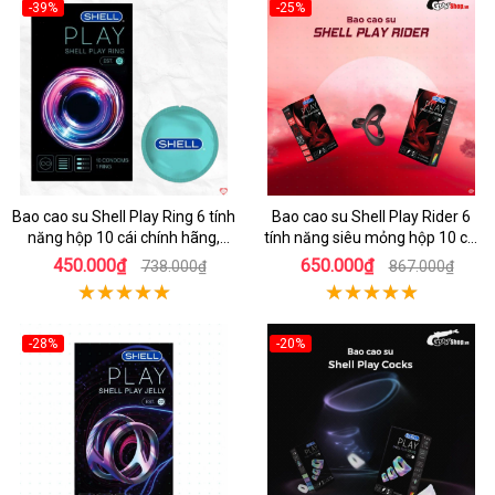
-39%
-25%
Hot
Hot
Bao cao su Shell Play Ring 6 tính
Bao cao su Shell Play Rider 6
năng hộp 10 cái chính hãng,
tính năng siêu mỏng hộp 10 cái
tặng vòng keo kéo dài thời gian
tặng vòng kéo dài thời gian
450.000₫
650.000₫
738.000₫
867.000₫
-28%
-20%
Hot
Hot