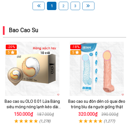
1
2
3
Bao Cao Su
-20%
-18%
Hot
5
5
Bao cao su OLO 0.01 Lửa Băng
Bao cao su đôn dên có quai đeo
siêu mỏng nóng lạnh kéo dài
tròng bìu da người giống thật
thời gian hộp 10
150.000₫
320.000₫
187.000₫
390.000₫
(1,278)
(1,277)