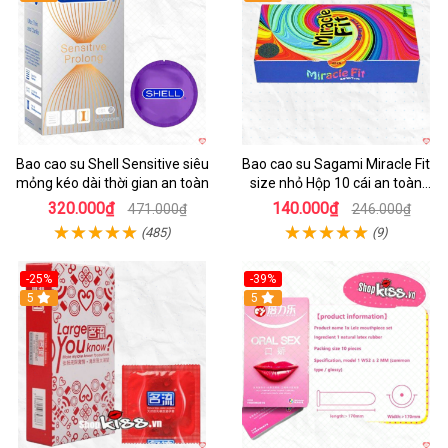
Bao cao su Shell Sensitive siêu
Bao cao su Sagami Miracle Fit
mỏng kéo dài thời gian an toàn
size nhỏ Hộp 10 cái an toàn
mềm mịn
320.000₫
140.000₫
471.000₫
246.000₫
(485)
(9)
-25%
-39%
Hot
5
Hot
5