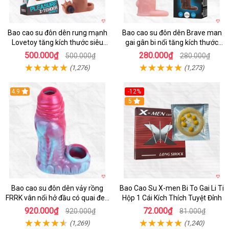
Bao cao su đôn dên rung mạnh
Bao cao su đôn dên Brave man
Lovetoy tăng kích thước siêu
gai gân bi nổi tăng kích thước
phê
kéo dài thời gian
500.000₫
280.000₫
500.000₫
280.000₫
(1,276)
(1,273)
4.9
-12%
Hot
5
Bao cao su đôn dên vảy rồng
Bao Cao Su X-men Bi To Gai Li Ti
FRRK vân nổi hở đầu có quai đeo
Hộp 1 Cái Kích Thích Tuyệt Đỉnh
bìu cao cấp
920.000₫
72.000₫
920.000₫
81.000₫
(1,269)
(1,240)