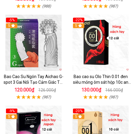
(988)
(987)
-5%
-22%
5
5
Bao Cao Su Ngón Tay Aichao G-
Bao cao su Olo Thin 0.01 đen
spot 3 Gai Nổi Tạo Cảm Giác Tột
siêu mỏng ôm sát hộp 10c an
Đỉnh
toàn
120.000₫
130.000₫
126.000₫
166.000₫
(987)
(987)
-9%
-20%
5
5