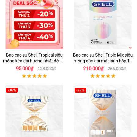
Hot
Hot
Bao cao su Shell Tropical siêu
Bao cao su Shell Triple Mix siêu
mỏng kéo dài hương nhiệt đới an
mỏng gân gai mát lạnh hộp 12
toàn
cái
95.000₫
210.000₫
128.000₫
266.000₫
-36%
-29%
Hot
Hot