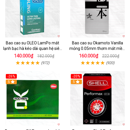
Bao cao su OLEO LamPo mát
Bao cao su Okamoto Vanilla
lạnh bạc hà kéo dài quan hệ siêu
mỏng 0.05mm thơm mát mềm
mỏng
mại
140.000₫
160.000₫
182.000₫
222.000₫
(972)
(920)
-26%
-20%
Hot
5
5