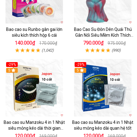
Bao cao su Runbo gân gai lớn
Bao Cao Su Đôn Dên Quái Thú
siêu kích thích hộp 6 cái
Gân Nổi Siêu Mềm Kích Thích
Tột Đỉnh
140.000₫
790.000₫
170.000₫
975.000₫
(1,042)
(990)
-29%
-29%
5
5
Bao cao su Manzoku 4 in 1 Nhật
Bao cao su Manzoku 4 in 1 Nhật
siêu mỏng kéo dài thời gian
siêu mỏng kéo dài quan hệ tốt
chính hãng
120.000₫
120.000₫
169.000₫
169.000₫