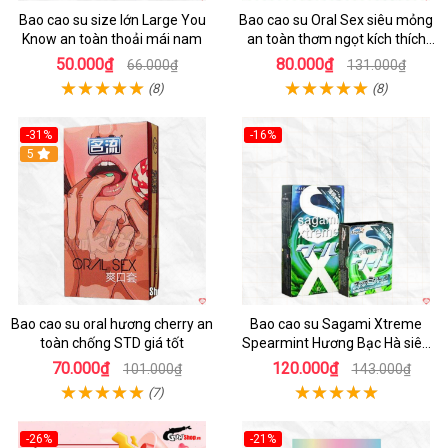
Bao cao su size lớn Large You
Bao cao su Oral Sex siêu mỏng
Know an toàn thoải mái nam
an toàn thơm ngọt kích thích
mua ngay
50.000₫
80.000₫
66.000₫
131.000₫
(8)
(8)
-31%
-16%
Hot
5
Hot
Bao cao su oral hương cherry an
Bao cao su Sagami Xtreme
toàn chống STD giá tốt
Spearmint Hương Bạc Hà siêu
mỏng, kéo dài thời gian - Hộp 10
70.000₫
120.000₫
101.000₫
143.000₫
cái
(7)
-26%
-21%