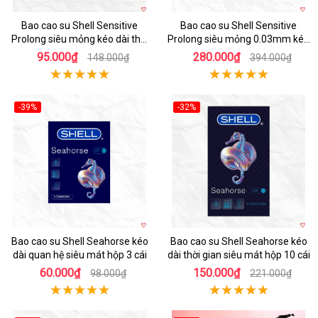
Bao cao su Shell Sensitive
Bao cao su Shell Sensitive
Prolong siêu mỏng kéo dài thời
Prolong siêu mỏng 0.03mm kéo
gian hộp 3 cái
dài thời gian
95.000₫
280.000₫
148.000₫
394.000₫
-39%
-32%
Hot
Hot
Bao cao su Shell Seahorse kéo
Bao cao su Shell Seahorse kéo
dài quan hệ siêu mát hộp 3 cái
dài thời gian siêu mát hộp 10 cái
60.000₫
150.000₫
98.000₫
221.000₫