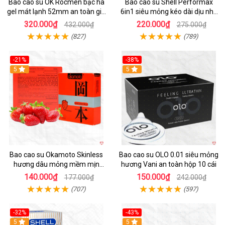
Bao cao su OK Rocmen bạc hà
Bao cao su Shell Performax
gel mát lạnh 52mm an toàn giá
6in1 siêu mỏng kéo dài dịu nhẹ
tốt
kích thích
320.000₫
220.000₫
432.000₫
275.000₫
(827)
(789)
-21%
-38%
Hot
5
5
Bao cao su Okamoto Skinless
Bao cao su OLO 0.01 siêu mỏng
hương dâu mỏng mềm mịn
hương Vani an toàn hộp 10 cái
quyến rũ
140.000₫
150.000₫
177.000₫
242.000₫
(707)
(597)
-32%
-43%
5
Hot
5