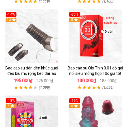
(1,119)
(1,100)
-14%
-30%
4.3
5
Bao cao su đôn dên khúc quai
Bao cao su Olo Thin 0.01 đỏ gai
đeo bìu mở rộng kéo dài lâu
nổi siêu mỏng hộp 10c giá tốt
195.000₫
130.000₫
226.000₫
185.000₫
(1,099)
(1,054)
-18%
-19%
Hot
5
5