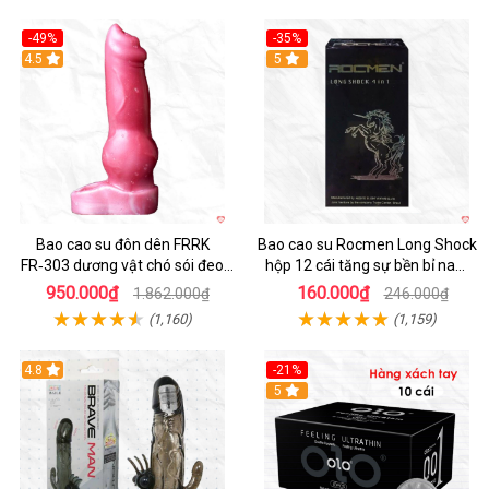
-49%
-35%
4.5
5
Bao cao su đôn dên FRRK
Bao cao su Rocmen Long Shock
FR‑303 dương vật chó sói đeo
hộp 12 cái tăng sự bền bỉ nam
tiện lợi cực đã
giới
950.000₫
160.000₫
1.862.000₫
246.000₫
(1,160)
(1,159)
4.8
-21%
Hot
5