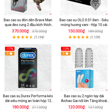
Bao cao su đôn dên Brave Man
Bao cao su OLO 0.01 Đen - Siêu
quai đeo rung 2 đầu kích thích
mỏng hương vani - Hộp 10 cái
mạnh
370.000₫
150.000₫
370.000₫
189.000₫
(1,134)
(1,129)
-17%
-13%
Hot
5
5
Bao cao su Durex Performa kéo
Bao cao su 2 ngón tay dài
dài siêu mỏng an toàn hộp 12
Aichao Gai nổi lớn Tăng khoái
cái
cảm
180.000₫
120.000₫
217.000₫
137.000₫