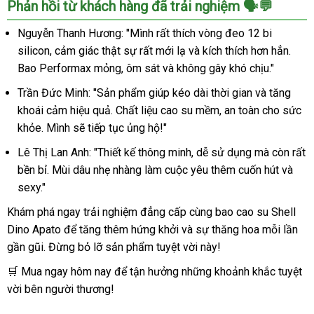
Phản hồi từ khách hàng đã trải nghiệm 🗣️💬
Nguyễn Thanh Hương: "Mình rất thích vòng đeo 12 bi
silicon, cảm giác thật sự rất mới lạ và kích thích hơn hẳn.
Bao Performax mỏng, ôm sát và không gây khó chịu."
Trần Đức Minh: "Sản phẩm giúp kéo dài thời gian và tăng
khoái cảm hiệu quả. Chất liệu cao su mềm, an toàn cho sức
khỏe. Mình sẽ tiếp tục ủng hộ!"
Lê Thị Lan Anh: "Thiết kế thông minh, dễ sử dụng mà còn rất
bền bỉ. Mùi dâu nhẹ nhàng làm cuộc yêu thêm cuốn hút và
sexy."
Khám phá ngay trải nghiệm đẳng cấp cùng bao cao su Shell
Dino Apato để tăng thêm hứng khởi và sự thăng hoa mỗi lần
gần gũi. Đừng bỏ lỡ sản phẩm tuyệt vời này!
🛒 Mua ngay hôm nay để tận hưởng những khoảnh khắc tuyệt
vời bên người thương!