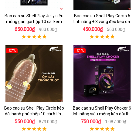
Bao cao su Shell Play Jelly siêu
Bao cao su Shell Play Cocks 6
mỏng gân gai hộp 10 cái kèm
tính năng + 3 vòng đeo kéo dài
vòng kéo dài
cực bền
650.000₫
450.000₫
903.000₫
563.000₫
-37%
-31%
Hot
Hot
Bao cao su Shell Play Circle kéo
Bao cao su Shell Play Choker 6
dài hạnh phúc hộp 10 cái 6 tính
tính năng siêu mỏng kéo dài thời
năng
gian hộp 10
550.000₫
750.000₫
873.000₫
1.087.000₫