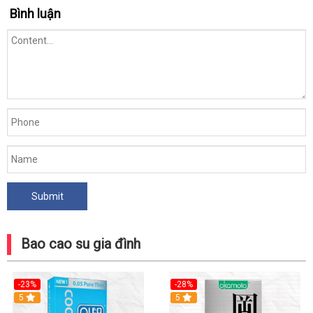
Bình luận
Bao cao su gia đình
-23%
-28%
5
Hot
5