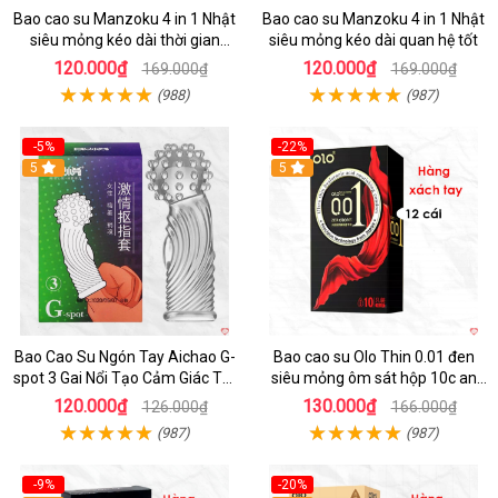
Bao cao su Manzoku 4 in 1 Nhật
Bao cao su Manzoku 4 in 1 Nhật
siêu mỏng kéo dài thời gian
siêu mỏng kéo dài quan hệ tốt
chính hãng
120.000₫
120.000₫
169.000₫
169.000₫
(988)
(987)
-5%
-22%
5
5
Bao Cao Su Ngón Tay Aichao G-
Bao cao su Olo Thin 0.01 đen
spot 3 Gai Nổi Tạo Cảm Giác Tột
siêu mỏng ôm sát hộp 10c an
Đỉnh
toàn
120.000₫
130.000₫
126.000₫
166.000₫
(987)
(987)
-9%
-20%