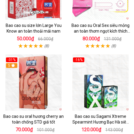
Bao cao su size lớn Large You
Bao cao su Oral Sex siêu mỏng
Know an toàn thoải mái nam
an toàn thơm ngọt kích thích
mua ngay
50.000₫
80.000₫
66.000₫
131.000₫
(8)
(8)
-31%
-16%
Hot
5
Hot
Bao cao su oral hương cherry an
Bao cao su Sagami Xtreme
toàn chống STD giá tốt
Spearmint Hương Bạc Hà siêu
mỏng, kéo dài thời gian - Hộp 10
70.000₫
120.000₫
101.000₫
143.000₫
cái