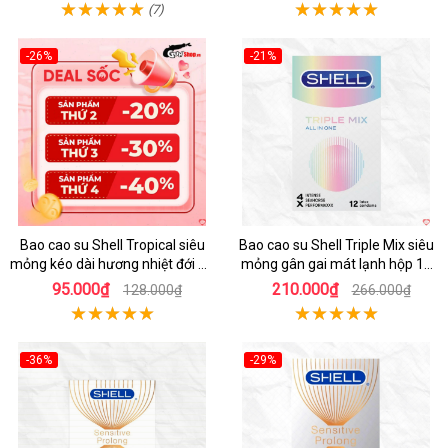
(7)
-26%
-21%
Hot
Hot
Bao cao su Shell Tropical siêu
Bao cao su Shell Triple Mix siêu
mỏng kéo dài hương nhiệt đới an
mỏng gân gai mát lạnh hộp 12
toàn
cái
95.000₫
210.000₫
128.000₫
266.000₫
-36%
-29%
Hot
Hot