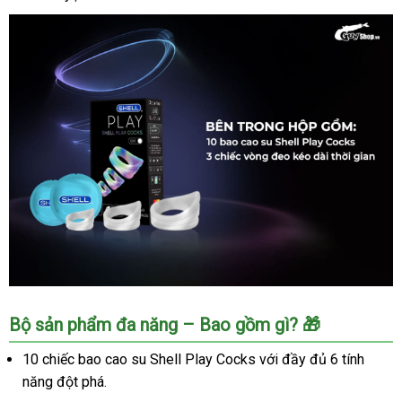
Bao
Bộ sản phẩm đa năng – Bao gồm gì? 🎁
cao
su
10 chiếc bao cao su Shell Play Cocks với đầy đủ 6 tính
Shell
năng đột phá.
Play