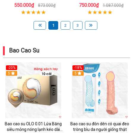
năng
gian hộp 10
550.000₫
750.000₫
873.000₫
1.087.000₫
1
2
3
Bao Cao Su
-20%
-18%
Hot
5
5
Bao cao su OLO 0.01 Lửa Băng
Bao cao su đôn dên có quai đeo
siêu mỏng nóng lạnh kéo dài
tròng bìu da người giống thật