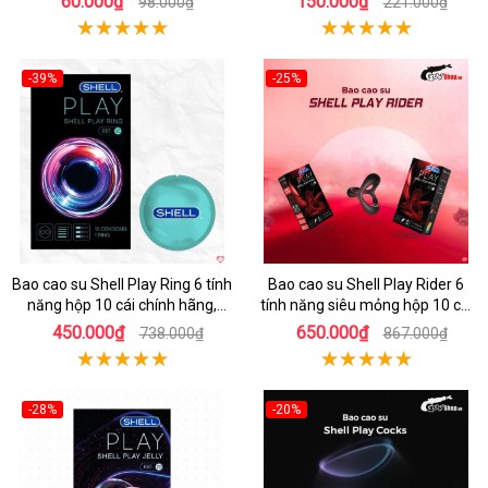
60.000₫
150.000₫
98.000₫
221.000₫
-39%
-25%
Hot
Hot
Bao cao su Shell Play Ring 6 tính
Bao cao su Shell Play Rider 6
năng hộp 10 cái chính hãng,
tính năng siêu mỏng hộp 10 cái
tặng vòng keo kéo dài thời gian
tặng vòng kéo dài thời gian
450.000₫
650.000₫
738.000₫
867.000₫
-28%
-20%
Hot
Hot