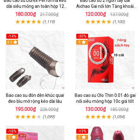
Bao cao su Durex Performa kéo
Bao cao su 2 ngón tay dài
dài siêu mỏng an toàn hộp 12
Aichao Gai nổi lớn Tăng khoái
cái
cảm
180.000₫
120.000₫
217.000₫
137.000₫
(1,119)
(1,100)
-14%
-30%
4.3
5
Bao cao su đôn dên khúc quai
Bao cao su Olo Thin 0.01 đỏ gai
đeo bìu mở rộng kéo dài lâu
nổi siêu mỏng hộp 10c giá tốt
195.000₫
130.000₫
226.000₫
185.000₫
(1,099)
(1,054)
-18%
-19%
Hot
5
5