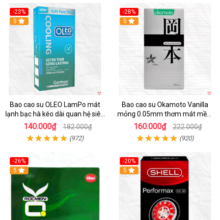
-23%
-28%
5
Hot
5
Bao cao su OLEO LamPo mát
Bao cao su Okamoto Vanilla
lạnh bạc hà kéo dài quan hệ siêu
mỏng 0.05mm thơm mát mềm
mỏng
mại
140.000₫
160.000₫
182.000₫
222.000₫
(972)
(920)
-26%
-20%
Hot
5
5