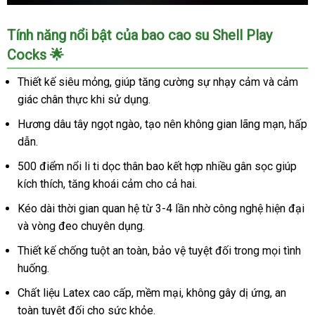
Bao
Tính năng nổi bật của bao cao su Shell Play
cao
Cocks 🌟
su
Shell
Thiết kế siêu mỏng, giúp tăng cường sự nhạy cảm và cảm
Play
giác chân thực khi sử dụng.
Cocks
6
Hương dâu tây ngọt ngào, tạo nên không gian lãng mạn, hấp
tính
dẫn.
năng
+
500 điểm nổi li ti dọc thân bao kết hợp nhiều gân sọc giúp
3
kích thích, tăng khoái cảm cho cả hai.
vòng
Kéo dài thời gian quan hệ từ 3-4 lần nhờ công nghệ hiện đại
đeo
và vòng đeo chuyên dụng.
kéo
dài
Thiết kế chống tuột an toàn, bảo vệ tuyệt đối trong mọi tình
cực
huống.
bền
Chất liệu Latex cao cấp, mềm mại, không gây dị ứng, an
toàn tuyệt đối cho sức khỏe.