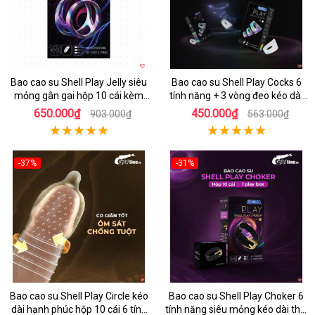
Bao cao su Shell Play Jelly siêu
Bao cao su Shell Play Cocks 6
mỏng gân gai hộp 10 cái kèm
tính năng + 3 vòng đeo kéo dài
vòng kéo dài
cực bền
650.000₫
450.000₫
903.000₫
563.000₫
-37%
-31%
Hot
Hot
Bao cao su Shell Play Circle kéo
Bao cao su Shell Play Choker 6
dài hạnh phúc hộp 10 cái 6 tính
tính năng siêu mỏng kéo dài thời