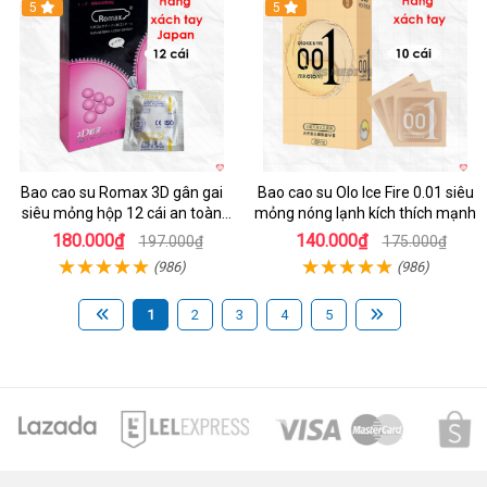
5
5
Bao cao su Romax 3D gân gai
Bao cao su Olo Ice Fire 0.01 siêu
siêu mỏng hộp 12 cái an toàn
mỏng nóng lạnh kích thích mạnh
chất lượng
180.000₫
140.000₫
197.000₫
175.000₫
(986)
(986)
1
2
3
4
5