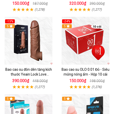
thời gian hộp 10
150.000₫
320.000₫
187.000₫
390.000₫
(1,278)
(1,277)
-13%
-24%
5
Hot
5
Bao cao su đôn dên tăng kích
Bao cao su OLO 0.01 Đỏ - Siêu
thước Yeain Lock Love
mỏng nóng ấm - Hộp 10 cái
Raytheon
390.000₫
150.000₫
448.000₫
198.000₫
(1,277)
(1,276)
5
5