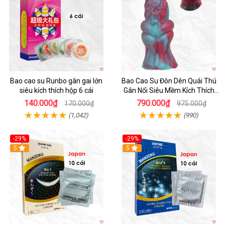
Bao cao su Runbo gân gai lớn
Bao Cao Su Đôn Dên Quái Thú
siêu kích thích hộp 6 cái
Gân Nổi Siêu Mềm Kích Thích
Tột Đỉnh
140.000₫
790.000₫
170.000₫
975.000₫
(1,042)
(990)
-29%
-29%
5
5