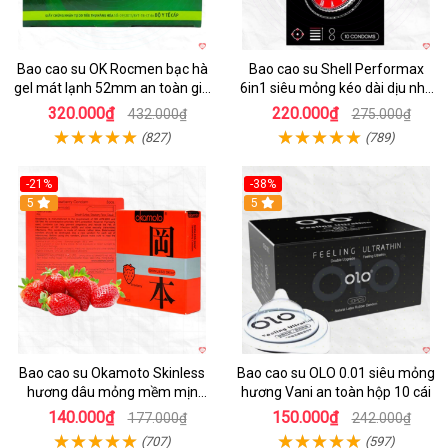
Bao cao su OK Rocmen bạc hà
Bao cao su Shell Performax
gel mát lạnh 52mm an toàn giá
6in1 siêu mỏng kéo dài dịu nhẹ
tốt
kích thích
320.000₫
220.000₫
432.000₫
275.000₫
(827)
(789)
-21%
-38%
Hot
5
5
Bao cao su Okamoto Skinless
Bao cao su OLO 0.01 siêu mỏng
hương dâu mỏng mềm mịn
hương Vani an toàn hộp 10 cái
quyến rũ
140.000₫
150.000₫
177.000₫
242.000₫
(707)
(597)