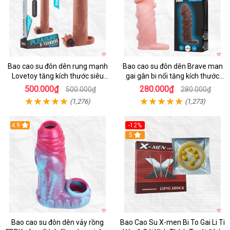
Bao cao su đôn dên rung mạnh
Bao cao su đôn dên Brave man
Lovetoy tăng kích thước siêu
gai gân bi nổi tăng kích thước
phê
kéo dài thời gian
500.000₫
280.000₫
500.000₫
280.000₫
(1,276)
(1,273)
4.9
-12%
Hot
5
Bao cao su đôn dên vảy rồng
Bao Cao Su X-men Bi To Gai Li Ti