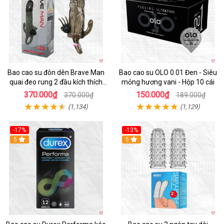
Bao cao su đôn dên Brave Man
Bao cao su OLO 0.01 Đen - Siêu
quai đeo rung 2 đầu kích thích
mỏng hương vani - Hộp 10 cái
mạnh
370.000₫
150.000₫
370.000₫
189.000₫
(1,134)
(1,129)
-17%
-13%
Hot
5
5