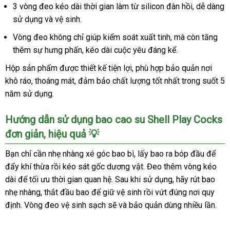
Cocks
3 vòng đeo kéo dài thời gian làm từ silicon đàn hồi, dễ dàng
6
sử dụng và vệ sinh.
tính
Vòng đeo không chỉ giúp kiểm soát xuất tinh, mà còn tăng
năng
thêm sự hưng phấn, kéo dài cuộc yêu đáng kể.
+
3
Hộp sản phẩm được thiết kế tiện lợi, phù hợp bảo quản nơi
vòng
khô ráo, thoáng mát, đảm bảo chất lượng tốt nhất trong suốt 5
đeo
năm sử dụng.
kéo
dài
Hướng dẫn sử dụng bao cao su Shell Play Cocks
cực
bền
đơn giản, hiệu quả 💡
Bạn chỉ cần nhẹ nhàng xé góc bao bì, lấy bao ra bóp đầu để
đẩy khí thừa rồi kéo sát gốc dương vật. Đeo thêm vòng kéo
dài để tối ưu thời gian quan hệ. Sau khi sử dụng, hãy rút bao
nhẹ nhàng, thắt đầu bao để giữ vệ sinh rồi vứt đúng nơi quy
định. Vòng đeo vệ sinh sạch sẽ và bảo quản dùng nhiều lần.