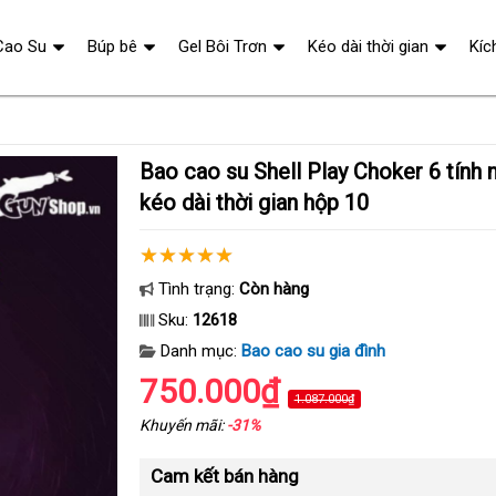
Cao Su
Búp bê
Gel Bôi Trơn
Kéo dài thời gian
Kíc
Bao cao su Shell Play Choker 6 tính năng siêu mỏng
kéo dài thời gian hộp 10
Tình trạng:
Còn hàng
Sku:
12618
Danh mục:
Bao cao su gia đình
750.000₫
1.087.000₫
Khuyến mãi:
-31%
Cam kết bán hàng