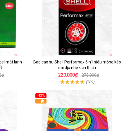
el mát lạnh
Bao cao su Shell Performax 6in1 siêu mỏng kéo
t
dài dịu nhẹ kích thích
220.000₫
0₫
275.000₫
(789)
-43%
Hot
5