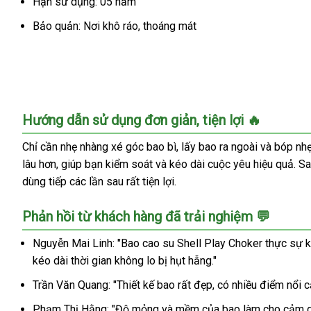
Hạn sử dụng: 05 năm
dài
thời
Bảo quản: Nơi khô ráo, thoáng mát
có
tốt
không?
Hướng dẫn sử dụng đơn giản, tiện lợi 🔥
Chỉ cần nhẹ nhàng xé góc bao bì, lấy bao ra ngoài và bóp nh
lâu hơn, giúp bạn kiểm soát và kéo dài cuộc yêu hiệu quả. Sau
dùng tiếp các lần sau rất tiện lợi.
Phản hồi từ khách hàng đã trải nghiệm 💬
Nguyễn Mai Linh: "Bao cao su Shell Play Choker thực sự 
kéo dài thời gian không lo bị hụt hẫng."
Trần Văn Quang: "Thiết kế bao rất đẹp, có nhiều điểm nổi 
Phạm Thị Hằng: "Độ mỏng và mềm của bao làm cho cảm giác 