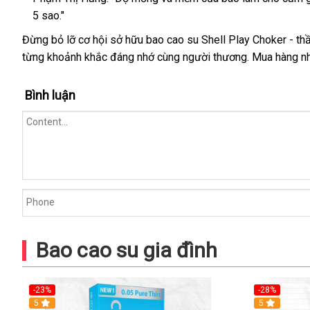
5 sao."
Đừng bỏ lỡ cơ hội sở hữu bao cao su Shell Play Choker - 
từng khoảnh khắc đáng nhớ cùng người thương. Mua hàng nhan
Bình luận
Bao cao su gia đình
-23%
-28%
5
Hot
5