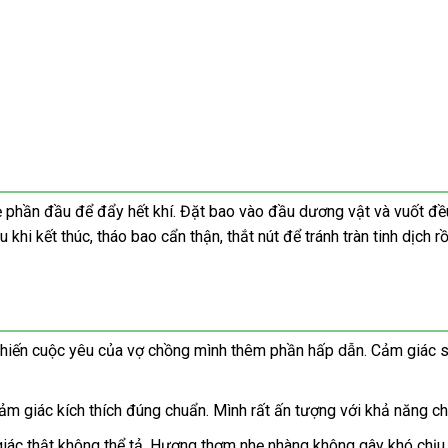
ẹ phần đầu để đẩy hết khí. Đặt bao vào đầu dương vật và vuốt đều
 khi kết thúc, tháo bao cẩn thận, thắt nút để tránh tràn tinh dịch
khiến cuộc yêu của vợ chồng mình thêm phần hấp dẫn. Cảm giác s
cảm giác kích thích đúng chuẩn. Mình rất ấn tượng với khả năng ch
thật không thể tả. Hương thơm nhẹ nhàng không gây khó chịu, gi