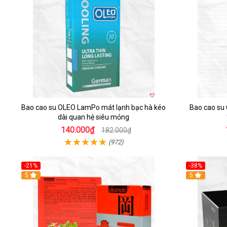
Bao cao su OLEO LamPo mát lạnh bạc hà kéo
Bao cao su
dài quan hệ siêu mỏng
140.000₫
182.000₫
(972)
-21%
-38%
Hot
5
5