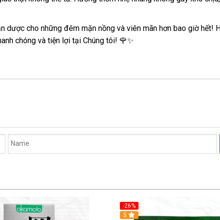
thần dược cho những đêm mặn nồng và viên mãn hơn bao giờ hết! 
h chóng và tiện lợi tại Chúng tôi! 🌹✨
-26%
Hot
5