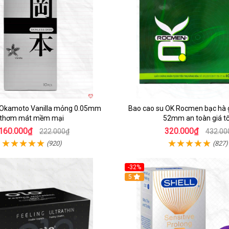
 Okamoto Vanilla mỏng 0.05mm
Bao cao su OK Rocmen bạc hà g
thơm mát mềm mại
52mm an toàn giá tố
160.000₫
320.000₫
222.000₫
432.00
(920)
(827)
-32%
5