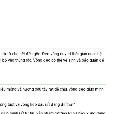
 từ từ cho hết đến gốc. Đeo vòng duy trì thời gian quan hệ
 rồi bỏ vào thùng rác. Vòng đeo có thể vệ sinh và bảo quản để
iêu mỏng và hương dâu tây rất dễ chịu, vòng đeo giúp mình
ống tuột và vòng kéo dài, rất đáng để thử!"
úp mình rất tự tin. Sản phẩm rất tiện lợi và bền, xứng đáng