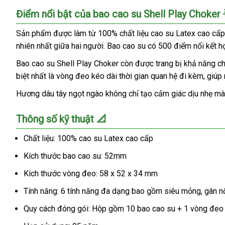
Cung
Điểm nổi bật của bao cao su Shell Play Choker 
cấp
Bao
Sản phẩm được làm từ 100% chất liệu cao su Latex cao cấp,
cao
nhiên nhất giữa hai người. Bao cao su có 500 điểm nổi kết h
su
Shell
Bao cao su Shell Play Choker còn được trang bị khả năng ch
Play
biệt nhất là vòng đeo kéo dài thời gian quan hệ đi kèm, giúp 
Choker
Hương dâu tây ngọt ngào không chỉ tạo cảm giác dịu nhẹ mà 
6
tính
Thông số kỹ thuật 📐
năng
-
Chất liệu: 100% cao su Latex cao cấp
Hộp
10
Kích thước bao cao su: 52mm
cái
+
Kích thước vòng đeo: 58 x 52 x 34 mm
1
Tính năng: 6 tính năng đa dạng bao gồm siêu mỏng, gân nổ
vòng
đeo
Quy cách đóng gói: Hộp gồm 10 bao cao su + 1 vòng đeo 
kéo