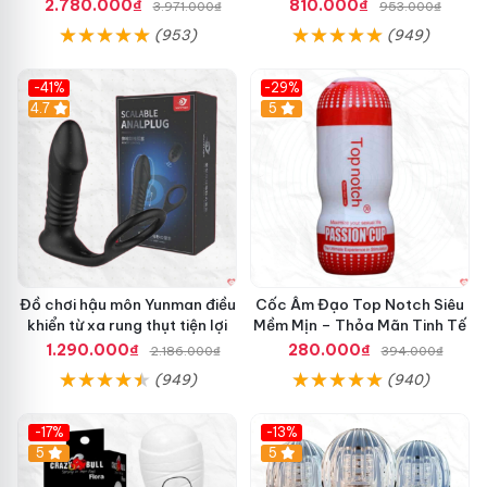
Mượt
tăng khoái cảm
2.780.000₫
810.000₫
3.971.000₫
953.000₫
(953)
(949)
-41%
-29%
Hot
4.7
5
Đồ chơi hậu môn Yunman điều
Cốc Âm Đạo Top Notch Siêu
khiển từ xa rung thụt tiện lợi
Mềm Mịn – Thỏa Mãn Tinh Tế
1.290.000₫
280.000₫
2.186.000₫
394.000₫
(949)
(940)
-17%
-13%
5
Hot
5