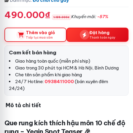
Danh mục:
Đồ chơi cho gay
490.000₫
Khuyến mãi:
-57%
1.139.000₫
Thêm vào giỏ
Đặt hàng
Tiếp tục mua sắm
Thanh toán ngay
Cam kết bán hàng
Giao hàng toàn quốc (miễn phí ship)
Giao trong 30 phút tại HCM & Hà Nội, Bình Dương
Che tên sản phẩm khi giao hàng
24/7 Hotline:
0938411000
(bán xuyên đêm
24/24)
Mô tả chi tiết
Que rung kích thích hậu môn 10 chế độ
rung – Yeain Spot Teaser 🎉