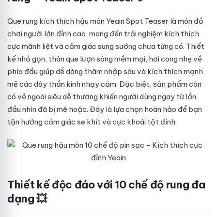
Que rung kích thích hậu môn Yeain Spot Teaser là món đồ
chơi người lớn đỉnh cao, mang đến trải nghiệm kích thích
cực mãnh liệt và cảm giác sung sướng chưa từng có. Thiết
kế nhỏ gọn, thân que lượn sóng mềm mại, hơi cong nhẹ về
phía đầu giúp dễ dàng thâm nhập sâu và kích thích mạnh
mẽ các dây thần kinh nhạy cảm. Đặc biệt, sản phẩm còn
có vẻ ngoài siêu dễ thương khiến người dùng ngay từ lần
đầu nhìn đã bị mê hoặc. Đây là lựa chọn hoàn hảo để bạn
tận hưởng cảm giác se khít và cực khoái tột đỉnh.
Q
Thiết kế độc đáo với 10 chế độ rung đa
u
dạng 💥
e
r
u