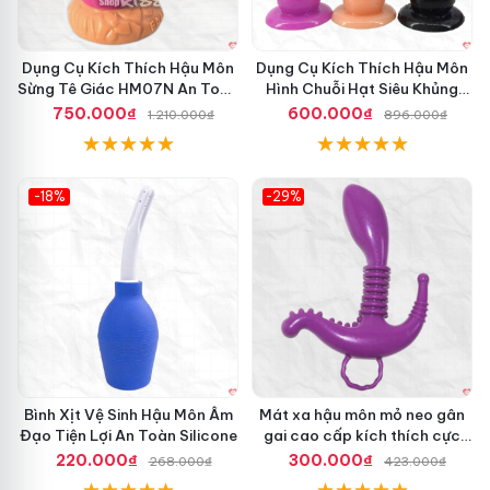
Dụng Cụ Kích Thích Hậu Môn
Dụng Cụ Kích Thích Hậu Môn
Sừng Tê Giác HM07N An Toàn
Hình Chuỗi Hạt Siêu Khủng
Hiệu Quả
Cho Gay Cao Cấp
750.000₫
600.000₫
1.210.000₫
896.000₫
-18%
-29%
Hot
Hot
Bình Xịt Vệ Sinh Hậu Môn Âm
Mát xa hậu môn mỏ neo gân
Đạo Tiện Lợi An Toàn Silicone
gai cao cấp kích thích cực
mạnh
220.000₫
300.000₫
268.000₫
423.000₫