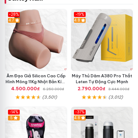
-28%
-19%
4.7
Hot
4.8
Âm Đạo Giả Silicon Cao Cấp
Máy Thủ Dâm A380 Pro Thắt
Hình Mông 11Kg Nhật Bản Kích
Leten Tự Động Cực Mạnh
Thước Như Thật
4.500.000₫
2.790.000₫
6.250.000₫
3.444.000₫
(3,501)
(3,012)
-14%
-37%
Hot
5
4.8