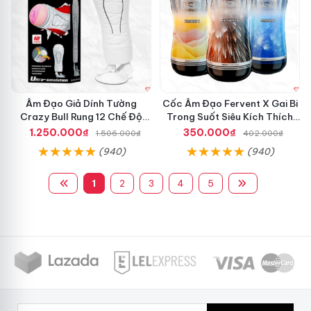
Âm Đạo Giả Dính Tường
Cốc Âm Đạo Fervent X Gai Bi
Crazy Bull Rung 12 Chế Độ
Trong Suốt Siêu Kích Thích
Siêu Mạnh
Nam Giới
1.250.000₫
350.000₫
1.506.000₫
402.000₫
(940)
(940)
1
2
3
4
5