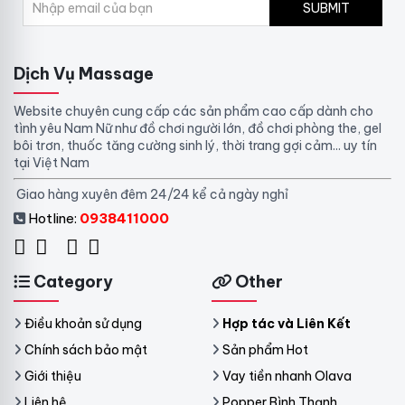
SUBMIT
Dịch Vụ Massage
Website chuyên cung cấp các sản phẩm cao cấp dành cho
tình yêu Nam Nữ như đồ chơi người lớn, đồ chơi phòng the, gel
bôi trơn, thuốc tăng cường sinh lý, thời trang gợi cảm... uy tín
tại Việt Nam
Giao hàng xuyên đêm 24/24 kể cả ngày nghỉ
Hotline:
0938411000
Category
Other
Điều khoản sử dụng
Hợp tác và Liên Kết
Chính sách bảo mật
Sản phẩm Hot
Giới thiệu
Vay tiền nhanh Olava
Liên hệ
Popper Bình Thạnh