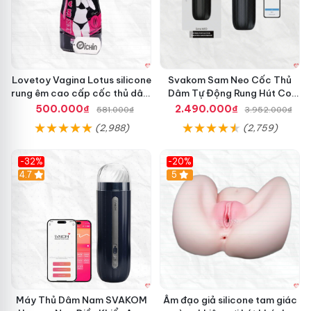
Lovetoy Vagina Lotus silicone
Svakom Sam Neo Cốc Thủ
rung êm cao cấp cốc thủ dâm
Dâm Tự Động Rung Hút Co
nam
Bóp App Điều Khiển
500.000₫
2.490.000₫
581.000₫
3.952.000₫
(2,988)
(2,759)
-32%
-20%
Hot
4.7
Hot
5
Máy Thủ Dâm Nam SVAKOM
Âm đạo giả silicone tam giác