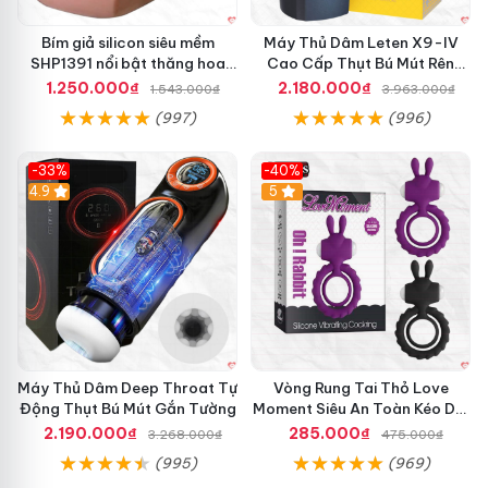
Bím giả silicon siêu mềm
Máy Thủ Dâm Leten X9-IV
SHP1391 nổi bật thăng hoa
Cao Cấp Thụt Bú Mút Rên
hoàn hảo
Tỏa Nhiệt Sạc Pin
1.250.000₫
2.180.000₫
1.543.000₫
3.963.000₫
(997)
(996)
-33%
-40%
Hot
4.9
5
Máy Thủ Dâm Deep Throat Tự
Vòng Rung Tai Thỏ Love
Động Thụt Bú Mút Gắn Tường
Moment Siêu An Toàn Kéo Dài
Thời Gian
2.190.000₫
285.000₫
3.268.000₫
475.000₫
(995)
(969)