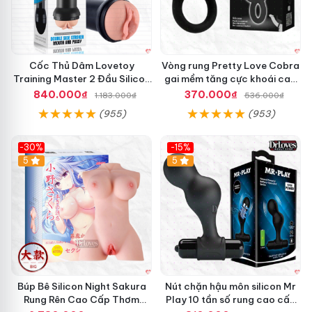
Cốc Thủ Dâm Lovetoy
Vòng rung Pretty Love Cobra
Training Master 2 Đầu Silicon
gai mềm tăng cực khoái cao
Mềm Mại Tiện Lợi
cấp chính hãng
840.000₫
370.000₫
1.183.000₫
536.000₫
(955)
(953)
-30%
-15%
Hot
5
Hot
5
Búp Bê Silicon Night Sakura
Nút chặn hậu môn silicon Mr
Rung Rên Cao Cấp Thơm
Play 10 tần số rung cao cấp