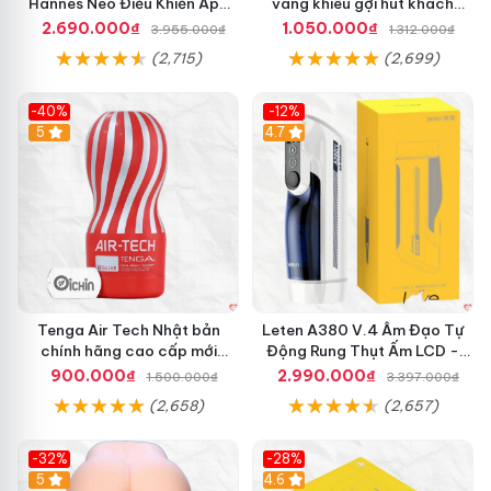
Hannes Neo Điều Khiển App
vàng khiêu gợi hút khách
Kích Thích
hàng nam
2.690.000₫
1.050.000₫
3.955.000₫
1.312.000₫
(2,715)
(2,699)
-40%
-12%
Hot
5
Hot
4.7
Tenga Air Tech Nhật bản
Leten A380 V.4 Âm Đạo Tự
chính hãng cao cấp mới
Động Rung Thụt Ấm LCD -
nguyên seal giá tốt
Cực Phê
900.000₫
2.990.000₫
1.500.000₫
3.397.000₫
(2,658)
(2,657)
-32%
-28%
Hot
5
Hot
4.6