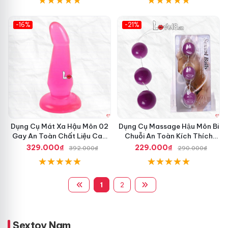
-16%
-21%
Hot
Hot
Dụng Cụ Mát Xa Hậu Môn 02
Dụng Cụ Massage Hậu Môn Bi
Gay An Toàn Chất Liệu Cao
Chuỗi An Toàn Kích Thích
Cấp
Gay
329.000₫
229.000₫
392.000₫
290.000₫
1
2
Sextoy Nam