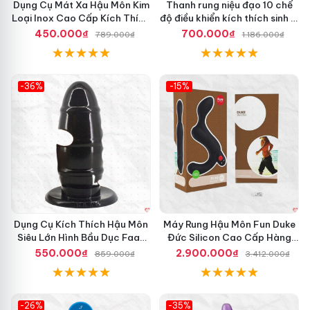
Dụng Cụ Mát Xa Hậu Môn Kim
Thanh rung niệu đạo 10 chế
Loại Inox Cao Cấp Kích Thích
độ điều khiển kích thích sinh lý
P
phái mạnh LGBT
450.000₫
700.000₫
789.000₫
1.186.000₫
-36%
-15%
Hot
Hot
Dụng Cụ Kích Thích Hậu Môn
Máy Rung Hậu Môn Fun Duke
Siêu Lớn Hình Bầu Dục Faak
Đức Silicon Cao Cấp Hàng
Mỹ
Chính Hãng
550.000₫
2.900.000₫
859.000₫
3.412.000₫
-26%
-35%