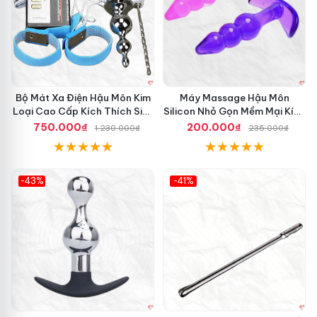
Bộ Mát Xa Điện Hậu Môn Kim
Máy Massage Hậu Môn
Loại Cao Cấp Kích Thích Sinh
Silicon Nhỏ Gọn Mềm Mại Kích
Lý Nam
Thích Quyến Rũ
750.000₫
200.000₫
1.230.000₫
235.000₫
-43%
-41%
Hot
Hot