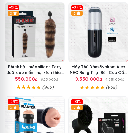
-12%
-22%
Hot
5
5
Phích hậu môn silicon Foxy
Máy Thủ Dâm Svakom Alex
đuôi cáo mềm mại kích thích
NEO Rung Thụt Rên Cao Cấp
cảm giác mới
Điều Khiển App
550.000₫
3.550.000₫
625.000₫
4.551.000₫
(965)
(958)
-29%
-31%
Hot
5
5