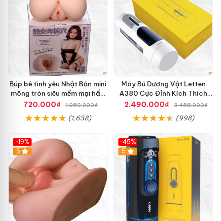
Búp bê tình yêu Nhật Bản mini
Máy Bú Dương Vật Letten
mông tròn siêu mềm mại hấp
A380 Cực Đỉnh Kích Thích
dẫn
Mạnh Mẽ
720.000₫
2.490.000₫
1.059.000₫
3.458.000₫
(1,638)
(998)
-19%
-45%
Hot
5
Hot
5