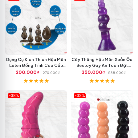
Hot
Hot
Dụng Cụ Kích Thích Hậu Môn
Cây Thông Hậu Môn Xoắn Ốc
Leten Đồng Tính Cao Cấp
Sextoy Gay An Toàn Đạt
Thăng Hoa
Chuẩn
200.000₫
350.000₫
270.000₫
538.000₫
-38%
-33%
Hot
Hot