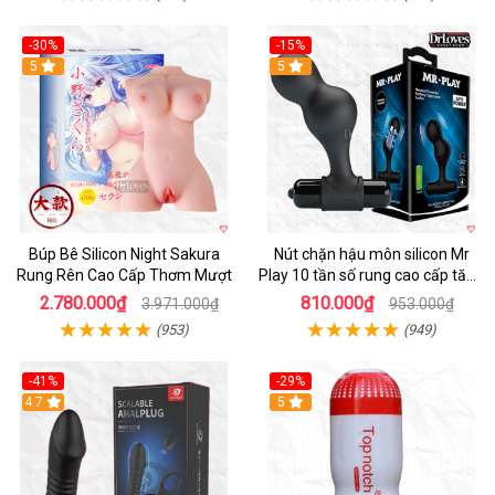
-30%
-15%
Hot
5
Hot
5
Búp Bê Silicon Night Sakura
Nút chặn hậu môn silicon Mr
Rung Rên Cao Cấp Thơm Mượt
Play 10 tần số rung cao cấp tăng
khoái cảm
2.780.000₫
810.000₫
3.971.000₫
953.000₫
(953)
(949)
-41%
-29%
Hot
4.7
5