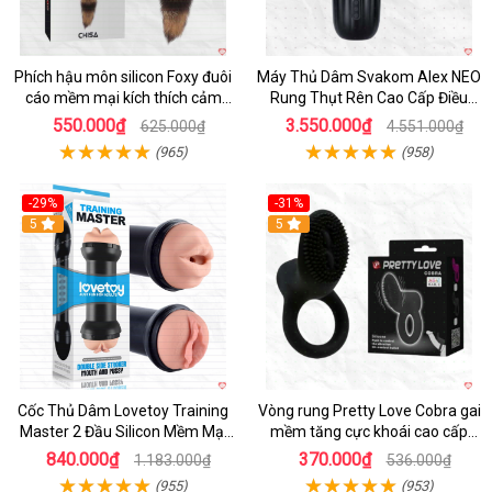
Phích hậu môn silicon Foxy đuôi
Máy Thủ Dâm Svakom Alex NEO
cáo mềm mại kích thích cảm
Rung Thụt Rên Cao Cấp Điều
giác mới
Khiển App
550.000₫
3.550.000₫
625.000₫
4.551.000₫
(965)
(958)
-29%
-31%
Hot
5
5
Cốc Thủ Dâm Lovetoy Training
Vòng rung Pretty Love Cobra gai
Master 2 Đầu Silicon Mềm Mại
mềm tăng cực khoái cao cấp
Tiện Lợi
chính hãng
840.000₫
370.000₫
1.183.000₫
536.000₫
(955)
(953)