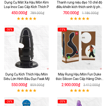
Dụng Cụ Mát Xa Hậu Môn Kim
Thanh rung niệu đạo 10 chế độ
Loại Inox Cao Cấp Kích Thích P
điều khiển kích thích sinh lý phái
mạnh LGBT
450.000₫
700.000₫
789.000₫
1.186.000₫
-36%
-15%
Hot
Hot
Dụng Cụ Kích Thích Hậu Môn
Máy Rung Hậu Môn Fun Duke
Siêu Lớn Hình Bầu Dục Faak Mỹ
Đức Silicon Cao Cấp Hàng Chính
Hãng
550.000₫
2.900.000₫
859.000₫
3.412.000₫
-26%
-35%
Hot
Hot