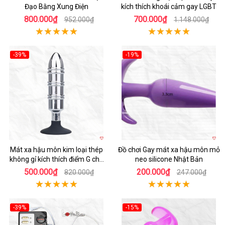
Đạo Bằng Xung Điện
kích thích khoái cảm gay LGBT
800.000₫
700.000₫
952.000₫
1.148.000₫
-39%
-19%
Hot
Hot
Mát xa hậu môn kim loại thép
Đồ chơi Gay mát xa hậu môn mỏ
không gỉ kích thích điểm G cho
neo silicone Nhật Bản
người dùng LGBT
500.000₫
200.000₫
820.000₫
247.000₫
-39%
-15%
Hot
Hot