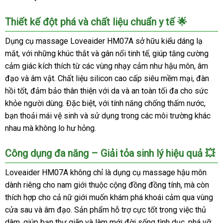
Thiết kế đột phá và chất liệu chuẩn y tế 🌟
Dụng cụ massage Loveaider HM07A sở hữu kiểu dáng lạ
mắt, với những khúc thắt và gân nổi tinh tế, giúp tăng cường
cảm giác kích thích từ các vùng nhạy cảm như hậu môn, âm
đạo và âm vật. Chất liệu silicon cao cấp siêu mềm mại, đàn
hồi tốt, đảm bảo thân thiện với da và an toàn tối đa cho sức
khỏe người dùng. Đặc biệt, với tính năng chống thấm nước,
bạn thoải mái vệ sinh và sử dụng trong các môi trường khác
nhau mà không lo hư hỏng.
Công dụng đa năng – Giải tỏa sinh lý hiệu quả 💥
Loveaider HM07A không chỉ là dụng cụ massage hậu môn
dành riêng cho nam giới thuộc cộng đồng đồng tính, mà còn
thích hợp cho cả nữ giới muốn khám phá khoái cảm qua vùng
cửa sau và âm đạo. Sản phẩm hỗ trợ cực tốt trong việc thủ
dâm, giúp bạn thư giãn và làm mới đời sống tình dục, phá vỡ