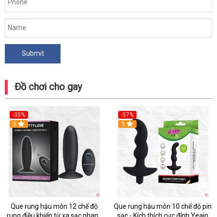
Đồ chơi cho gay
-35%
-57%
5
5
Que rung hậu môn 12 chế độ
Que rung hậu môn 10 chế độ pin
rung điều khiển từ xa sạc nhanh
sạc - Kích thích cực đỉnh Yeain