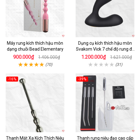
Máy rung kích thích hậu môn
Dụng cụ kích thích hậu môn
dạng chuỗi Bead Elementary
Svakom Vick 7 chế độ rung đa
năng cao cấp
900.000₫
1.200.000₫
1.406.000₫
1.621.000₫
(70)
(31)
-16%
-39%
Hot
Hot
Thanh Mát Xa Kích Thích Niệu
Thanh rung niệu đạo cao cấp