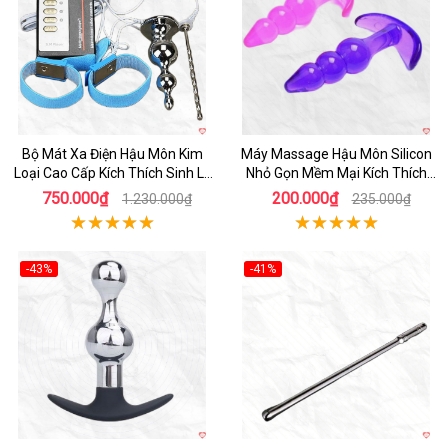
Bộ Mát Xa Điện Hậu Môn Kim
Máy Massage Hậu Môn Silicon
Loại Cao Cấp Kích Thích Sinh Lý
Nhỏ Gọn Mềm Mại Kích Thích
Nam
Quyến Rũ
750.000₫
200.000₫
1.230.000₫
235.000₫
-43%
-41%
Hot
Hot