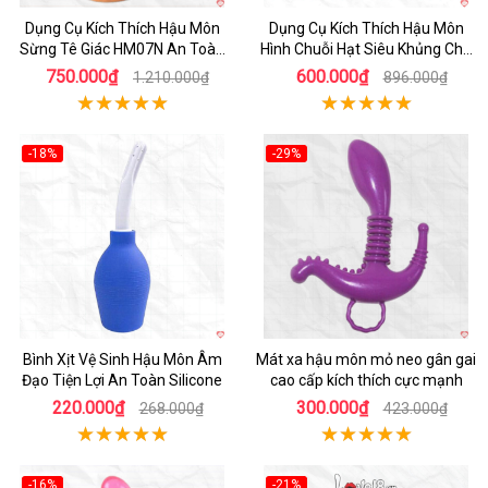
Dụng Cụ Kích Thích Hậu Môn
Dụng Cụ Kích Thích Hậu Môn
Sừng Tê Giác HM07N An Toàn
Hình Chuỗi Hạt Siêu Khủng Cho
Hiệu Quả
Gay Cao Cấp
750.000₫
600.000₫
1.210.000₫
896.000₫
-18%
-29%
Hot
Hot
Bình Xịt Vệ Sinh Hậu Môn Âm
Mát xa hậu môn mỏ neo gân gai
Đạo Tiện Lợi An Toàn Silicone
cao cấp kích thích cực mạnh
220.000₫
300.000₫
268.000₫
423.000₫
-16%
-21%