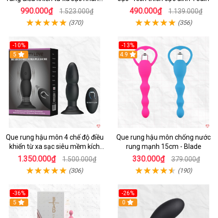
kích thích mạnh
990.000₫
490.000₫
1.523.000₫
1.139.000₫
(370)
(356)
-10%
-13%
5
4.9
Que rung hậu môn 4 chế độ điều
Que rung hậu môn chống nước
khiển từ xa sạc siêu mềm kích
rung mạnh 15cm - Blade
thích
1.350.000₫
330.000₫
1.500.000₫
379.000₫
(306)
(190)
-36%
-26%
5
0