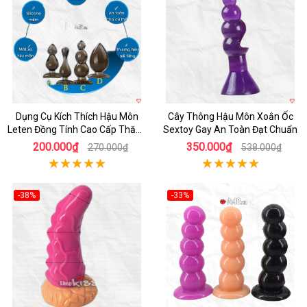
Dụng Cụ Kích Thích Hậu Môn
Cây Thông Hậu Môn Xoắn Ốc
Leten Đồng Tính Cao Cấp Thăng
Sextoy Gay An Toàn Đạt Chuẩn
Hoa
200.000₫
350.000₫
270.000₫
538.000₫
-38%
-33%
Hot
Hot