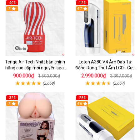
-40%
-12%
Hot
5
Hot
4.7
Tenga Air Tech Nhật bản chính
Leten A380 V.4 Âm Đạo Tự
hãng cao cấp mới nguyên seal
Động Rung Thụt Ấm LCD - Cực
giá tốt
Phê
900.000₫
2.990.000₫
1.500.000₫
3.397.000₫
(2,658)
(2,657)
-32%
-28%
Hot
5
Hot
4.6