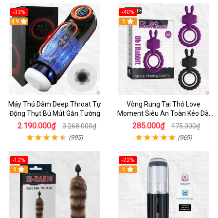
-33%
-40%
Hot
4.9
5
Máy Thủ Dâm Deep Throat Tự
Vòng Rung Tai Thỏ Love
Động Thụt Bú Mút Gắn Tường
Moment Siêu An Toàn Kéo Dài
Thời Gian
2.190.000₫
285.000₫
3.268.000₫
475.000₫
(995)
(969)
-12%
-22%
Hot
5
5