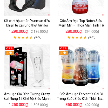
Đồ chơi hậu môn Yunman điều
Cốc Âm Đạo Top Notch Siêu
khiển từ xa rung thụt tiện lợi
Mềm Mịn – Thỏa Mãn Tinh Tế
1.290.000₫
280.000₫
2.186.000₫
394.000₫
(949)
(940)
-17%
-13%
5
Hot
5
Âm Đạo Giả Dính Tường Crazy
Cốc Âm Đạo Fervent X Gai Bi
Bull Rung 12 Chế Độ Siêu Mạnh
Trong Suốt Siêu Kích Thích Nam
Giới
1.250.000₫
350.000₫
1.506.000₫
402.000₫