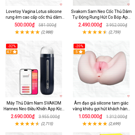
Lovetoy Vagina Lotus silicone
Svakom Sam Neo Cốc Thủ Dâm
rung êm cao cấp cốc thủ dâm
Tự Động Rung Hút Co Bóp App
nam
Điều Khiển
500.000₫
2.490.000₫
581.000₫
3.952.000₫
(2,988)
(2,759)
-32%
-20%
Hot
4.7
Hot
5
Máy Thủ Dâm Nam SVAKOM
Âm đạo giả silicone tam giác
Hannes Neo Điều Khiển App Kích
vàng khiêu gợi hút khách hàng
Thích
nam
2.690.000₫
1.050.000₫
3.955.000₫
1.312.000₫
(2,715)
(2,699)