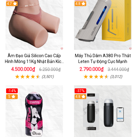
4.7
Hot
4.8
Âm Đạo Giả Silicon Cao Cấp
Máy Thủ Dâm A380 Pro Thắt
Hình Mông 11Kg Nhật Bản Kích
Leten Tự Động Cực Mạnh
Thước Như Thật
4.500.000₫
2.790.000₫
6.250.000₫
3.444.000₫
(3,501)
(3,012)
-14%
-37%
Hot
5
4.8