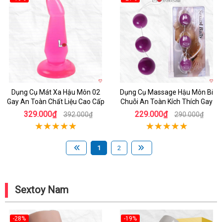
Hot
Hot
Dụng Cụ Mát Xa Hậu Môn 02
Dụng Cụ Massage Hậu Môn Bi
Gay An Toàn Chất Liệu Cao Cấp
Chuỗi An Toàn Kích Thích Gay
329.000₫
229.000₫
392.000₫
290.000₫
1
2
Sextoy Nam
-28%
-19%