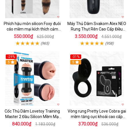
Phích hậu môn silicon Foxy đuôi
Máy Thủ Dâm Svakom Alex NEO
cáo mềm mại kích thích cảm
Rung Thụt Rên Cao Cấp Điều
giác mới
Khiển App
550.000₫
3.550.000₫
625.000₫
4.551.000₫
(965)
(958)
-29%
-31%
Hot
5
5
Cốc Thủ Dâm Lovetoy Training
Vòng rung Pretty Love Cobra gai
Master 2 Đầu Silicon Mềm Mại
mềm tăng cực khoái cao cấp
Tiện Lợi
chính hãng
840.000₫
370.000₫
1.183.000₫
536.000₫