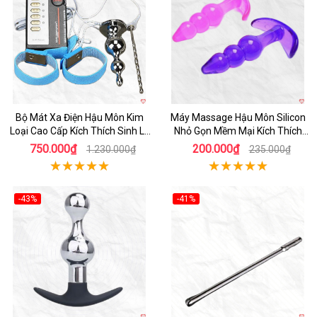
Bộ Mát Xa Điện Hậu Môn Kim
Máy Massage Hậu Môn Silicon
Loại Cao Cấp Kích Thích Sinh Lý
Nhỏ Gọn Mềm Mại Kích Thích
Nam
Quyến Rũ
750.000₫
200.000₫
1.230.000₫
235.000₫
-43%
-41%
Hot
Hot