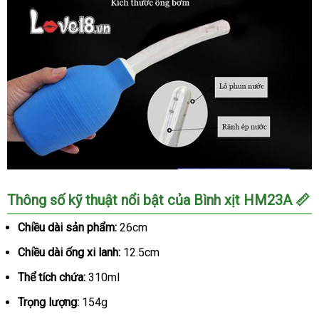
Bình
Thông số kỹ thuật nổi bật của Bình xịt HM23A 📏
Xịt
Vệ
Chiều dài sản phẩm:
26cm
Sinh
Chiều dài ống xi lanh:
12.5cm
Hậu
Môn
Thể tích chứa:
310ml
Âm
Đạo
Trọng lượng:
154g
Tiện