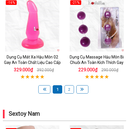
-16%
-21%
Hot
Hot
Dụng Cụ Mát Xa Hậu Môn 02
Dụng Cụ Massage Hậu Môn Bi
Gay An Toàn Chất Liệu Cao Cấp
Chuỗi An Toàn Kích Thích Gay
329.000₫
229.000₫
392.000₫
290.000₫
1
2
Sextoy Nam