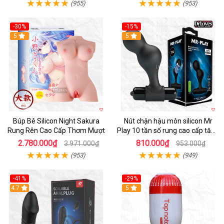
(955)
(953)
-30%
-15%
Hot
5
Hot
5
Búp Bê Silicon Night Sakura
Nút chặn hậu môn silicon Mr
Rung Rên Cao Cấp Thơm Mượt
Play 10 tần số rung cao cấp tăng
khoái cảm
2.780.000₫
810.000₫
3.971.000₫
953.000₫
(953)
(949)
-41%
-29%
Hot
4.7
5