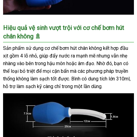
Lợi
An
Toàn
Silicone
Bình
Hiệu quả vệ sinh vượt trội với cơ chế bơm hút
Xịt
chân không 🚿
Vệ
Sinh
Sản phẩm sử dụng cơ chế bơm hút chân không kết hợp đầu
Hậu
xịt gồm 4 lỗ nhỏ, giúp đẩy nước ra mạnh mẽ nhưng vẫn nhẹ
Môn
nhàng vào bên trong hậu môn hoặc âm đạo. Nhờ đó, bạn có
Âm
thể loại bỏ triệt để mọi cặn bẩn mà các phương pháp truyền
Đạo
Tiện
thống không làm sạch tốt được. Bình có dung tích lớn 310ml,
Lợi
hỗ trợ làm sạch kỹ càng chỉ trong một lần dùng.
An
Toàn
Silicone