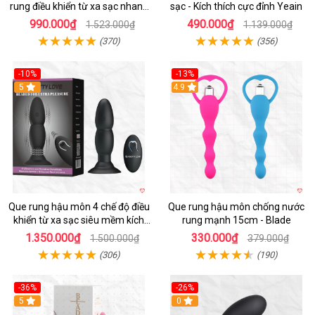
rung điều khiển từ xa sạc nhanh
sạc - Kích thích cực đỉnh Yeain
kích thích mạnh
990.000₫
490.000₫
1.523.000₫
1.139.000₫
(370)
(356)
-10%
-13%
5
4.9
Que rung hậu môn 4 chế độ điều
Que rung hậu môn chống nước
khiển từ xa sạc siêu mềm kích
rung mạnh 15cm - Blade
thích
1.350.000₫
330.000₫
1.500.000₫
379.000₫
(306)
(190)
-36%
-26%
5
0