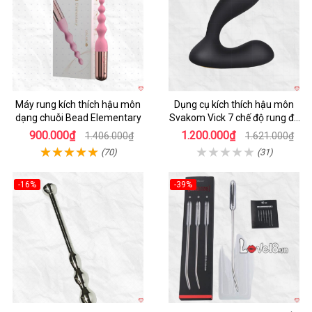
Máy rung kích thích hậu môn
Dụng cụ kích thích hậu môn
dạng chuỗi Bead Elementary
Svakom Vick 7 chế độ rung đa
năng cao cấp
900.000₫
1.200.000₫
1.406.000₫
1.621.000₫
(70)
(31)
-16%
-39%
Hot
Hot