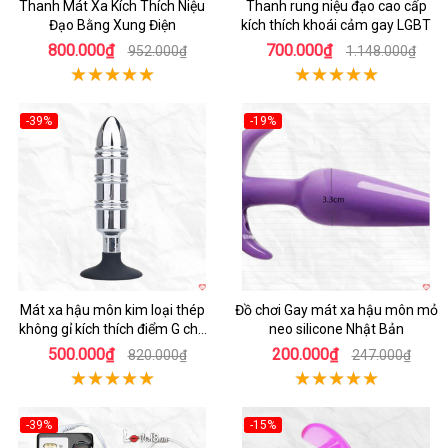
Thanh Mát Xa Kích Thích Niệu
Thanh rung niệu đạo cao cấp
Đạo Bằng Xung Điện
kích thích khoái cảm gay LGBT
800.000₫
700.000₫
952.000₫
1.148.000₫
-39%
-19%
Hot
Hot
Mát xa hậu môn kim loại thép
Đồ chơi Gay mát xa hậu môn mỏ
không gỉ kích thích điểm G cho
neo silicone Nhật Bản
người dùng LGBT
500.000₫
200.000₫
820.000₫
247.000₫
-39%
-15%
Hot
Hot