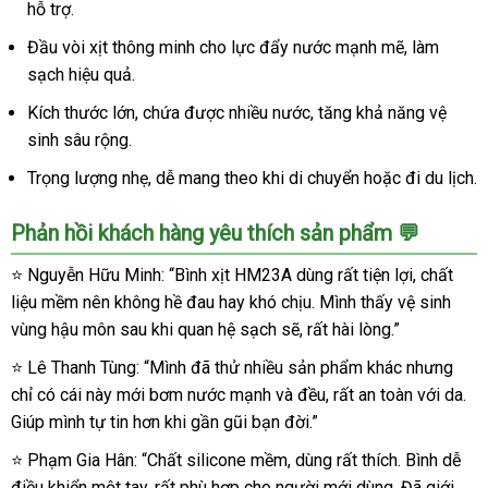
Môn
hỗ trợ.
Âm
Đầu vòi xịt thông minh cho lực đẩy nước mạnh mẽ, làm
Đạo
sạch hiệu quả.
Tiện
Lợi
Kích thước lớn, chứa được nhiều nước, tăng khả năng vệ
An
sinh sâu rộng.
Toàn
Silicone
Trọng lượng nhẹ, dễ mang theo khi di chuyển hoặc đi du lịch.
Phản hồi khách hàng yêu thích sản phẩm 💬
⭐ Nguyễn Hữu Minh: “Bình xịt HM23A dùng rất tiện lợi, chất
liệu mềm nên không hề đau hay khó chịu. Mình thấy vệ sinh
vùng hậu môn sau khi quan hệ sạch sẽ, rất hài lòng.”
⭐ Lê Thanh Tùng: “Mình đã thử nhiều sản phẩm khác nhưng
chỉ có cái này mới bơm nước mạnh và đều, rất an toàn với da.
Giúp mình tự tin hơn khi gần gũi bạn đời.”
⭐ Phạm Gia Hân: “Chất silicone mềm, dùng rất thích. Bình dễ
điều khiển một tay, rất phù hợp cho người mới dùng. Đã giới