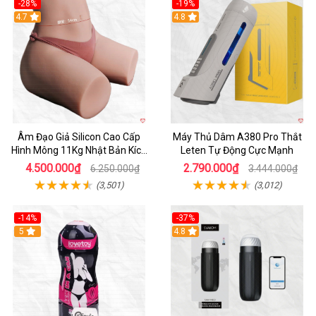
-28%
-19%
4.7
Hot
4.8
Âm Đạo Giả Silicon Cao Cấp
Máy Thủ Dâm A380 Pro Thắt
Hình Mông 11Kg Nhật Bản Kích
Leten Tự Động Cực Mạnh
Thước Như Thật
4.500.000₫
2.790.000₫
6.250.000₫
3.444.000₫
(3,501)
(3,012)
-14%
-37%
Hot
5
4.8