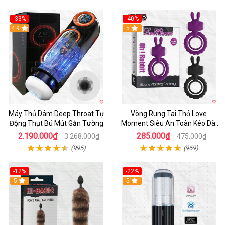
-33%
-40%
Hot
4.9
5
Máy Thủ Dâm Deep Throat Tự
Vòng Rung Tai Thỏ Love
Động Thụt Bú Mút Gắn Tường
Moment Siêu An Toàn Kéo Dài
Thời Gian
2.190.000₫
285.000₫
3.268.000₫
475.000₫
(995)
(969)
-12%
-22%
Hot
5
5