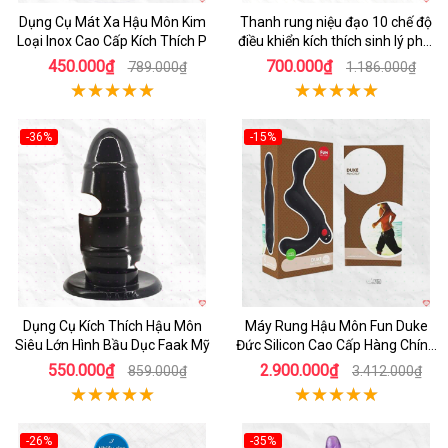
Dụng Cụ Mát Xa Hậu Môn Kim
Thanh rung niệu đạo 10 chế độ
Loại Inox Cao Cấp Kích Thích P
điều khiển kích thích sinh lý phái
mạnh LGBT
450.000₫
700.000₫
789.000₫
1.186.000₫
-36%
-15%
Hot
Hot
Dụng Cụ Kích Thích Hậu Môn
Máy Rung Hậu Môn Fun Duke
Siêu Lớn Hình Bầu Dục Faak Mỹ
Đức Silicon Cao Cấp Hàng Chính
Hãng
550.000₫
2.900.000₫
859.000₫
3.412.000₫
-26%
-35%