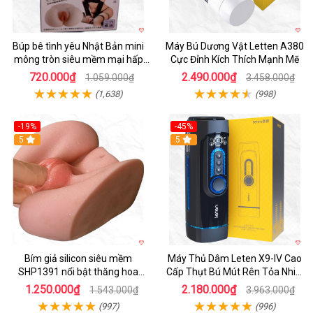
Búp bê tình yêu Nhật Bản mini
Máy Bú Dương Vật Letten A380
mông tròn siêu mềm mại hấp
Cực Đỉnh Kích Thích Mạnh Mẽ
dẫn
720.000₫
2.490.000₫
1.059.000₫
3.458.000₫
(1,638)
(998)
-19%
-45%
Hot
5
Hot
5
Bím giả silicon siêu mềm
Máy Thủ Dâm Leten X9-IV Cao
SHP1391 nổi bật thăng hoa
Cấp Thụt Bú Mút Rên Tỏa Nhiệt
hoàn hảo
Sạc Pin
1.250.000₫
2.180.000₫
1.543.000₫
3.963.000₫
(997)
(996)