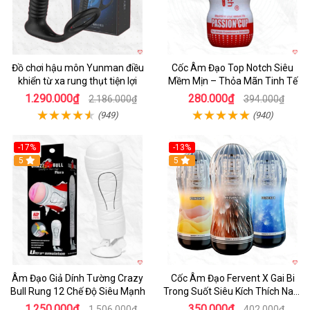
Đồ chơi hậu môn Yunman điều
Cốc Âm Đạo Top Notch Siêu
khiển từ xa rung thụt tiện lợi
Mềm Mịn – Thỏa Mãn Tinh Tế
1.290.000₫
280.000₫
2.186.000₫
394.000₫
(949)
(940)
-17%
-13%
5
Hot
5
Âm Đạo Giả Dính Tường Crazy
Cốc Âm Đạo Fervent X Gai Bi
Bull Rung 12 Chế Độ Siêu Mạnh
Trong Suốt Siêu Kích Thích Nam
Giới
1.250.000₫
350.000₫
1.506.000₫
402.000₫