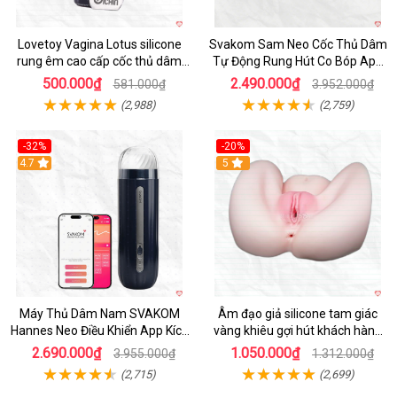
Lovetoy Vagina Lotus silicone
Svakom Sam Neo Cốc Thủ Dâm
rung êm cao cấp cốc thủ dâm
Tự Động Rung Hút Co Bóp App
nam
Điều Khiển
500.000₫
2.490.000₫
581.000₫
3.952.000₫
(2,988)
(2,759)
-32%
-20%
Hot
4.7
Hot
5
Máy Thủ Dâm Nam SVAKOM
Âm đạo giả silicone tam giác
Hannes Neo Điều Khiển App Kích
vàng khiêu gợi hút khách hàng
Thích
nam
2.690.000₫
1.050.000₫
3.955.000₫
1.312.000₫
(2,715)
(2,699)