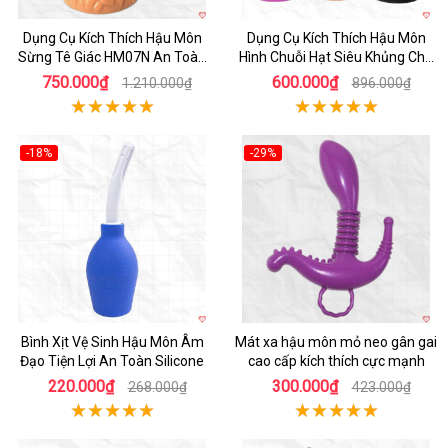
Dụng Cụ Kích Thích Hậu Môn
Dụng Cụ Kích Thích Hậu Môn
Sừng Tê Giác HM07N An Toàn
Hình Chuỗi Hạt Siêu Khủng Cho
Hiệu Quả
Gay Cao Cấp
750.000₫
600.000₫
1.210.000₫
896.000₫
-18%
-29%
Hot
Hot
Bình Xịt Vệ Sinh Hậu Môn Âm
Mát xa hậu môn mỏ neo gân gai
Đạo Tiện Lợi An Toàn Silicone
cao cấp kích thích cực mạnh
220.000₫
300.000₫
268.000₫
423.000₫