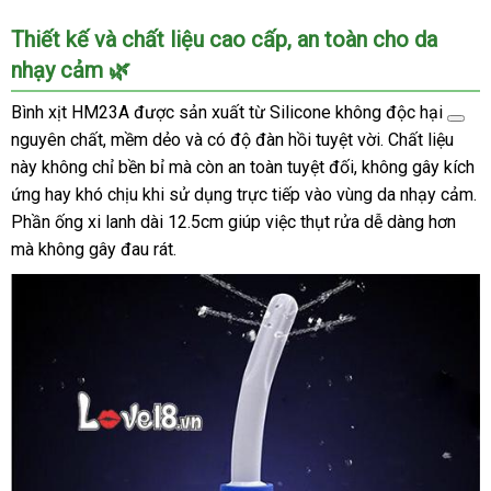
Bình
Thiết kế và chất liệu cao cấp, an toàn cho da
Xịt
nhạy cảm 🌿
Vệ
Sinh
Bình xịt HM23A được sản xuất từ
Silicone không độc hại
Hậu
nguyên chất, mềm dẻo và có độ đàn hồi tuyệt vời. Chất liệu
Môn
này không chỉ bền bỉ mà còn an toàn tuyệt đối, không gây kích
Âm
ứng hay khó chịu khi sử dụng trực tiếp vào vùng da nhạy cảm.
Đạo
Tiện
Phần ống xi lanh dài 12.5cm giúp việc thụt rửa dễ dàng hơn
Lợi
mà không gây đau rát.
An
Toàn
Silicone