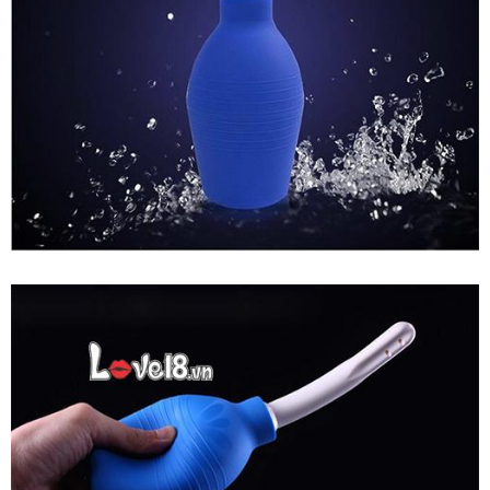
Bình
Xịt
Vệ
Sinh
Hậu
Môn
Âm
Đạo
Tiện