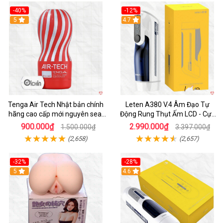
-40%
-12%
Hot
5
Hot
4.7
Tenga Air Tech Nhật bản chính
Leten A380 V.4 Âm Đạo Tự
hãng cao cấp mới nguyên seal
Động Rung Thụt Ấm LCD - Cực
giá tốt
Phê
900.000₫
2.990.000₫
1.500.000₫
3.397.000₫
(2,658)
(2,657)
-32%
-28%
Hot
5
Hot
4.6