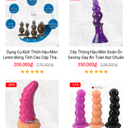
Hot
Hot
Dụng Cụ Kích Thích Hậu Môn
Cây Thông Hậu Môn Xoắn Ốc
Leten Đồng Tính Cao Cấp Thăng
Sextoy Gay An Toàn Đạt Chuẩn
Hoa
200.000₫
350.000₫
270.000₫
538.000₫
-38%
-33%
Hot
Hot