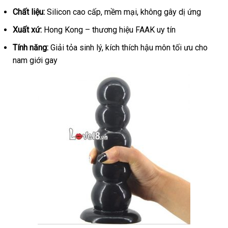
Chuỗi
Chất liệu:
Silicon cao cấp, mềm mại, không gây dị ứng
Hạt
Siêu
Xuất xứ:
Hong Kong – thương hiệu FAAK uy tín
Khủng
Tính năng:
Giải tỏa sinh lý, kích thích hậu môn tối ưu cho
Cho
Gay
nam giới gay
Cao
Cấp