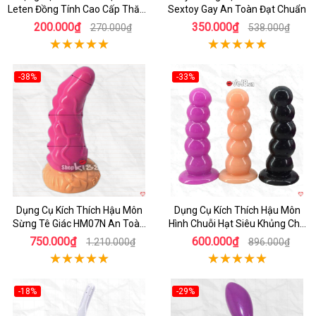
Leten Đồng Tính Cao Cấp Thăng
Sextoy Gay An Toàn Đạt Chuẩn
Hoa
200.000₫
350.000₫
270.000₫
538.000₫
-38%
-33%
Hot
Hot
Dụng Cụ Kích Thích Hậu Môn
Dụng Cụ Kích Thích Hậu Môn
Sừng Tê Giác HM07N An Toàn
Hình Chuỗi Hạt Siêu Khủng Cho
Hiệu Quả
Gay Cao Cấp
750.000₫
600.000₫
1.210.000₫
896.000₫
-18%
-29%
Hot
Hot