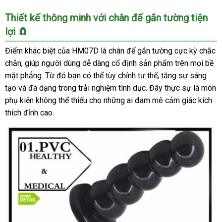
Dụng
Thiết kế thông minh với chân đế gắn tường tiện
Cụ
lợi 🧲
Kích
Thích
Điểm khác biệt của HM07D là chân đế gắn tường cực kỳ chắc
Hậu
chắn, giúp người dùng dễ dàng cố định sản phẩm trên mọi bề
Môn
mặt phẳng. Từ đó bạn có thể tùy chỉnh tư thế, tăng sự sáng
Hình
tạo và đa dạng trong trải nghiệm tình dục. Đây thực sự là món
Chuỗi
Hạt
phụ kiện không thể thiếu cho những ai đam mê cảm giác kích
Siêu
thích đỉnh cao.
Khủng
Cho
Gay
Cao
Cấp