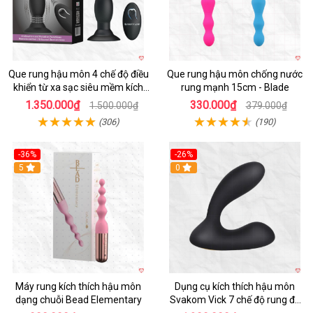
Que rung hậu môn 4 chế độ điều
Que rung hậu môn chống nước
khiển từ xa sạc siêu mềm kích
rung mạnh 15cm - Blade
thích
1.350.000₫
330.000₫
1.500.000₫
379.000₫
(306)
(190)
-36%
-26%
5
0
Máy rung kích thích hậu môn
Dụng cụ kích thích hậu môn
dạng chuỗi Bead Elementary
Svakom Vick 7 chế độ rung đa
năng cao cấp