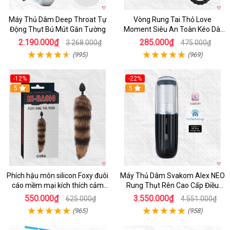
Máy Thủ Dâm Deep Throat Tự
Vòng Rung Tai Thỏ Love
Động Thụt Bú Mút Gắn Tường
Moment Siêu An Toàn Kéo Dài
Thời Gian
2.190.000₫
285.000₫
3.268.000₫
475.000₫
(995)
(969)
-12%
-22%
Hot
5
5
Phích hậu môn silicon Foxy đuôi
Máy Thủ Dâm Svakom Alex NEO
cáo mềm mại kích thích cảm
Rung Thụt Rên Cao Cấp Điều
giác mới
Khiển App
550.000₫
3.550.000₫
625.000₫
4.551.000₫
(965)
(958)