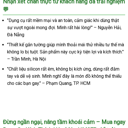
Nhận xét chân thực từ khách hàng đã trải nghiệm
Chuỗi
💬
Hạt
Siêu
"Dụng cụ rất mềm mại và an toàn, cảm giác khi dùng thật
Khủng
sự vượt ngoài mong đợi. Mình rất hài lòng!" – Nguyễn Hải,
Cho
Gay
Đà Nẵng
Cao
"Thiết kế gắn tường giúp mình thoải mái thử nhiều tư thế mà
Cấp
không lo bị tuột. Sản phẩm này cực kỳ tiện lợi và kích thích."
– Trần Minh, Hà Nội
"Chất liệu silicon rất êm, không bị kích ứng, dùng rất đằm
tay và dễ vệ sinh. Mình nghĩ đây là món đồ không thể thiếu
cho các bạn gay." – Phạm Quang, TP. HCM
Đừng ngần ngại, nâng tầm khoái cảm – Mua ngay