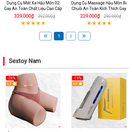
Dụng Cụ Mát Xa Hậu Môn 02
Dụng Cụ Massage Hậu Môn Bi
Gay An Toàn Chất Liệu Cao Cấp
Chuỗi An Toàn Kích Thích Gay
329.000₫
229.000₫
392.000₫
290.000₫
1
2
Sextoy Nam
-28%
-19%
4.7
Hot
4.8