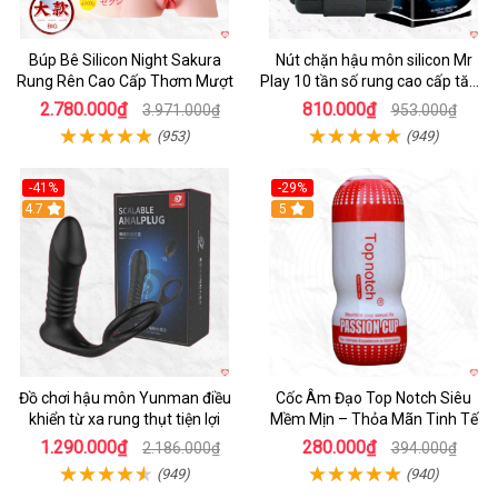
Búp Bê Silicon Night Sakura
Nút chặn hậu môn silicon Mr
Rung Rên Cao Cấp Thơm Mượt
Play 10 tần số rung cao cấp tăng
khoái cảm
2.780.000₫
810.000₫
3.971.000₫
953.000₫
(953)
(949)
-41%
-29%
Hot
4.7
5
Đồ chơi hậu môn Yunman điều
Cốc Âm Đạo Top Notch Siêu
khiển từ xa rung thụt tiện lợi
Mềm Mịn – Thỏa Mãn Tinh Tế
1.290.000₫
280.000₫
2.186.000₫
394.000₫
(949)
(940)