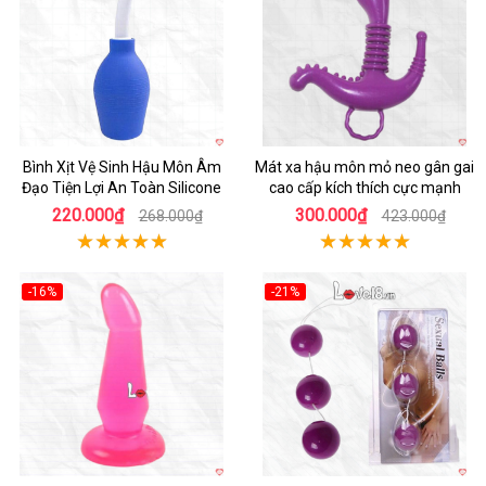
Bình Xịt Vệ Sinh Hậu Môn Âm
Mát xa hậu môn mỏ neo gân gai
Đạo Tiện Lợi An Toàn Silicone
cao cấp kích thích cực mạnh
220.000₫
300.000₫
268.000₫
423.000₫
-16%
-21%
Hot
Hot