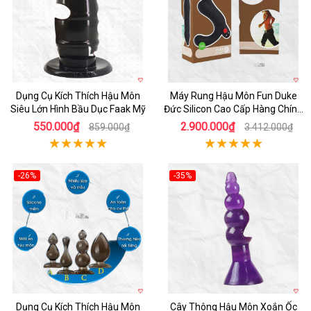
Dụng Cụ Kích Thích Hậu Môn
Máy Rung Hậu Môn Fun Duke
Siêu Lớn Hình Bầu Dục Faak Mỹ
Đức Silicon Cao Cấp Hàng Chính
Hãng
550.000₫
2.900.000₫
859.000₫
3.412.000₫
-26%
-35%
Hot
Hot
Dụng Cụ Kích Thích Hậu Môn
Cây Thông Hậu Môn Xoắn Ốc