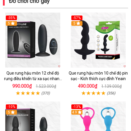
Đồ chơi cho gay
-35%
-57%
5
5
Que rung hậu môn 12 chế độ
Que rung hậu môn 10 chế độ pin
rung điều khiển từ xa sạc nhanh
sạc - Kích thích cực đỉnh Yeain
kích thích mạnh
990.000₫
490.000₫
1.523.000₫
1.139.000₫
(370)
(356)
-10%
-13%
5
4.9