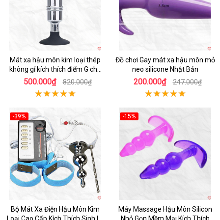
Mát xa hậu môn kim loại thép
Đồ chơi Gay mát xa hậu môn mỏ
không gỉ kích thích điểm G cho
neo silicone Nhật Bản
người dùng LGBT
500.000₫
200.000₫
820.000₫
247.000₫
-39%
-15%
Hot
Hot
Bộ Mát Xa Điện Hậu Môn Kim
Máy Massage Hậu Môn Silicon
Loại Cao Cấp Kích Thích Sinh Lý
Nhỏ Gọn Mềm Mại Kích Thích