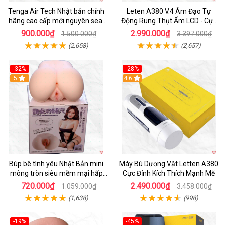
Tenga Air Tech Nhật bản chính
Leten A380 V.4 Âm Đạo Tự
hãng cao cấp mới nguyên seal
Động Rung Thụt Ấm LCD - Cực
giá tốt
Phê
900.000₫
2.990.000₫
1.500.000₫
3.397.000₫
(2,658)
(2,657)
-32%
-28%
Hot
5
Hot
4.6
Búp bê tình yêu Nhật Bản mini
Máy Bú Dương Vật Letten A380
mông tròn siêu mềm mại hấp
Cực Đỉnh Kích Thích Mạnh Mẽ
dẫn
720.000₫
2.490.000₫
1.059.000₫
3.458.000₫
(1,638)
(998)
-19%
-45%