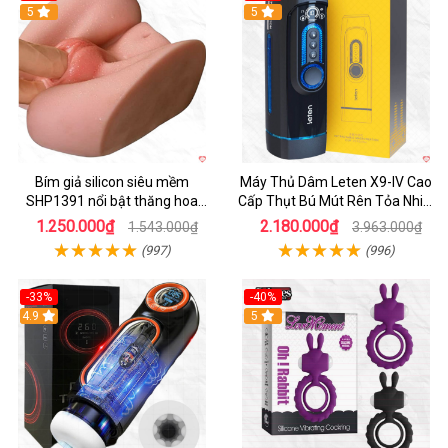
Hot
5
Hot
5
Bím giả silicon siêu mềm
Máy Thủ Dâm Leten X9-IV Cao
SHP1391 nổi bật thăng hoa
Cấp Thụt Bú Mút Rên Tỏa Nhiệt
hoàn hảo
Sạc Pin
1.250.000₫
2.180.000₫
1.543.000₫
3.963.000₫
(997)
(996)
-33%
-40%
Hot
4.9
5