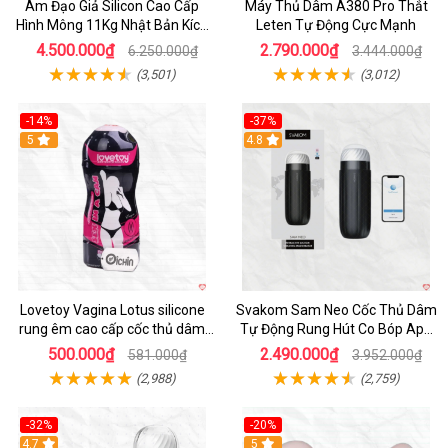
Âm Đạo Giả Silicon Cao Cấp
Máy Thủ Dâm A380 Pro Thắt
Hình Mông 11Kg Nhật Bản Kích
Leten Tự Động Cực Mạnh
Thước Như Thật
4.500.000₫
2.790.000₫
6.250.000₫
3.444.000₫
(3,501)
(3,012)
-14%
-37%
Hot
5
4.8
Lovetoy Vagina Lotus silicone
Svakom Sam Neo Cốc Thủ Dâm
rung êm cao cấp cốc thủ dâm
Tự Động Rung Hút Co Bóp App
nam
Điều Khiển
500.000₫
2.490.000₫
581.000₫
3.952.000₫
(2,988)
(2,759)
-32%
-20%
Hot
4.7
Hot
5