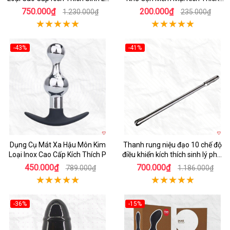
Nam
Quyến Rũ
750.000₫
200.000₫
1.230.000₫
235.000₫
-43%
-41%
Hot
Hot
Dụng Cụ Mát Xa Hậu Môn Kim
Thanh rung niệu đạo 10 chế độ
Loại Inox Cao Cấp Kích Thích P
điều khiển kích thích sinh lý phái
mạnh LGBT
450.000₫
700.000₫
789.000₫
1.186.000₫
-36%
-15%
Hot
Hot