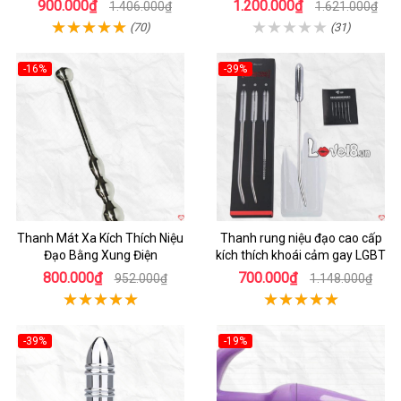
900.000₫
1.200.000₫
1.406.000₫
1.621.000₫
(70)
(31)
-16%
-39%
Hot
Hot
Thanh Mát Xa Kích Thích Niệu
Thanh rung niệu đạo cao cấp
Đạo Bằng Xung Điện
kích thích khoái cảm gay LGBT
800.000₫
700.000₫
952.000₫
1.148.000₫
-39%
-19%
Hot
Hot