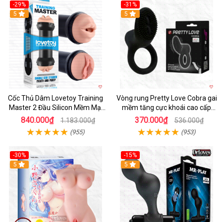
-29%
-31%
Hot
5
5
Cốc Thủ Dâm Lovetoy Training
Vòng rung Pretty Love Cobra gai
Master 2 Đầu Silicon Mềm Mại
mềm tăng cực khoái cao cấp
Tiện Lợi
chính hãng
840.000₫
370.000₫
1.183.000₫
536.000₫
(955)
(953)
-30%
-15%
Hot
5
Hot
5