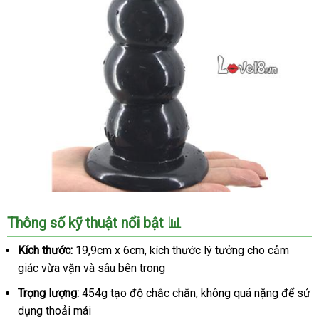
Dụng
Thông số kỹ thuật nổi bật 📊
Cụ
Kích
Kích thước:
19,9cm x 6cm, kích thước lý tưởng cho cảm
Thích
giác vừa vặn và sâu bên trong
Hậu
Môn
Trọng lượng:
454g tạo độ chắc chắn, không quá nặng để sử
Hình
dụng thoải mái