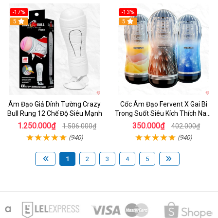
-17%
-13%
5
Hot
5
Âm Đạo Giả Dính Tường Crazy
Cốc Âm Đạo Fervent X Gai Bi
Bull Rung 12 Chế Độ Siêu Mạnh
Trong Suốt Siêu Kích Thích Nam
Giới
1.250.000₫
350.000₫
1.506.000₫
402.000₫
(940)
(940)
1
2
3
4
5