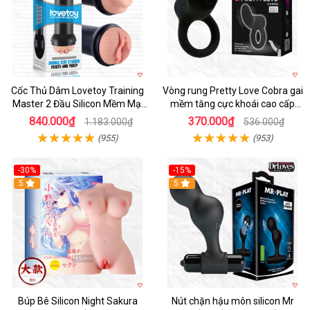
Cốc Thủ Dâm Lovetoy Training
Vòng rung Pretty Love Cobra gai
Master 2 Đầu Silicon Mềm Mại
mềm tăng cực khoái cao cấp
Tiện Lợi
chính hãng
840.000₫
370.000₫
1.183.000₫
536.000₫
(955)
(953)
-30%
-15%
Hot
5
Hot
5
Búp Bê Silicon Night Sakura
Nút chặn hậu môn silicon Mr