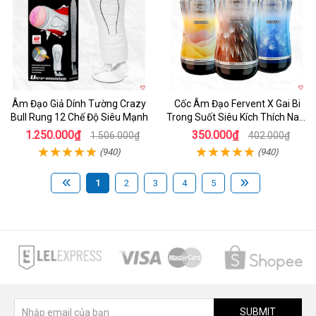
Âm Đạo Giả Dính Tường Crazy
Cốc Âm Đạo Fervent X Gai Bi
Bull Rung 12 Chế Độ Siêu Mạnh
Trong Suốt Siêu Kích Thích Nam
Giới
1.250.000₫
350.000₫
1.506.000₫
402.000₫
(940)
(940)
1
2
3
4
5
SUBMIT