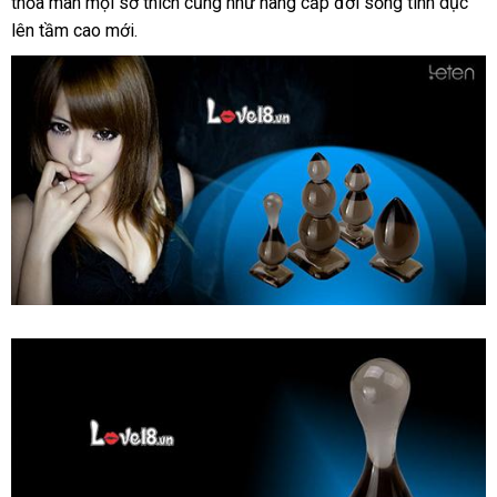
thỏa mãn mọi sở thích cũng như nâng cấp đời sống tình dục
lên tầm cao mới.
Đánh
giá
Dụng
Cụ
Kích
Thích
Hậu