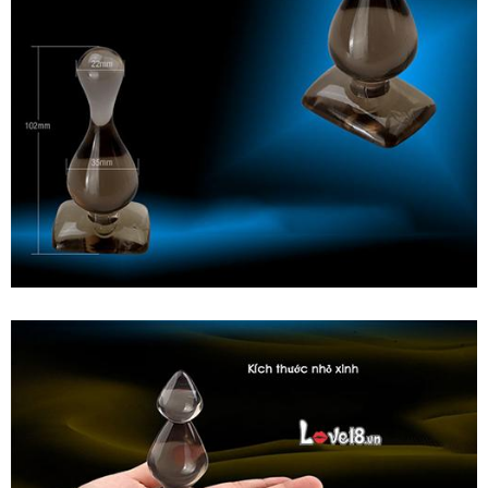
Môn
Leten
Cho
Người
Đồng
Tính
tốt
nhất
Đánh
giá
Dụng
Cụ
Kích
Thích
Hậu
Môn