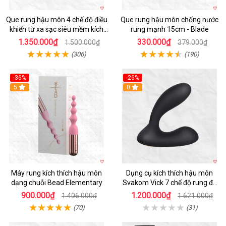
Que rung hậu môn 4 chế độ điều
Que rung hậu môn chống nước
khiển từ xa sạc siêu mềm kích
rung mạnh 15cm - Blade
thích
1.350.000₫
330.000₫
1.500.000₫
379.000₫
(306)
(190)
-36%
-26%
5
0
Máy rung kích thích hậu môn
Dụng cụ kích thích hậu môn
dạng chuỗi Bead Elementary
Svakom Vick 7 chế độ rung đa
năng cao cấp
900.000₫
1.200.000₫
1.406.000₫
1.621.000₫
(70)
(31)