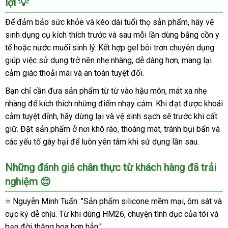
lợi 💡
Dụng
nhất
Cụ
Để đảm bảo sức khỏe và kéo dài tuổi thọ sản phẩm, hãy vệ
Kích
sinh dụng cụ kích thích trước và sau mỗi lần dùng bằng cồn y
Thích
tế hoặc nước muối sinh lý. Kết hợp gel bôi trơn chuyên dụng
Hậu
giúp việc sử dụng trở nên nhẹ nhàng, dễ dàng hơn, mang lại
Môn
Leten
cảm giác thoải mái và an toàn tuyệt đối.
Cho
Bạn chỉ cần đưa sản phẩm từ từ vào hậu môn, mát xa nhẹ
Người
nhàng để kích thích những điểm nhạy cảm. Khi đạt được khoái
Đồng
cảm tuyệt đỉnh, hãy dừng lại và vệ sinh sạch sẽ trước khi cất
Tính
tốt
giữ. Đặt sản phẩm ở nơi khô ráo, thoáng mát, tránh bụi bẩn và
nhất
các yếu tố gây hại để luôn yên tâm khi sử dụng lần sau.
Những đánh giá chân thực từ khách hàng đã trải
nghiệm 😊
⭐ Nguyễn Minh Tuấn: "Sản phẩm silicone mềm mại, ôm sát và
cực kỳ dễ chịu. Từ khi dùng HM26, chuyện tình dục của tôi và
bạn đời thăng hoa hơn hẳn."