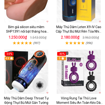
Bím giả silicon siêu mềm
Máy Thủ Dâm Leten X9-IV Cao
SHP1391 nổi bật thăng hoa
Cấp Thụt Bú Mút Rên Tỏa Nhiệt
hoàn hảo
Sạc Pin
1.250.000₫
2.180.000₫
1.543.000₫
3.963.000₫
(997)
(996)
-33%
-40%
Hot
4.9
5
Máy Thủ Dâm Deep Throat Tự
Vòng Rung Tai Thỏ Love
Động Thụt Bú Mút Gắn Tường
Moment Siêu An Toàn Kéo Dài