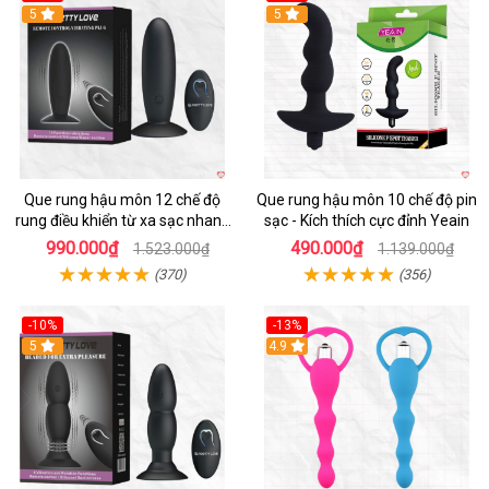
5
5
Que rung hậu môn 12 chế độ
Que rung hậu môn 10 chế độ pin
rung điều khiển từ xa sạc nhanh
sạc - Kích thích cực đỉnh Yeain
kích thích mạnh
990.000₫
490.000₫
1.523.000₫
1.139.000₫
(370)
(356)
-10%
-13%
5
4.9