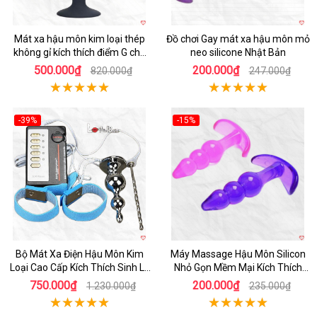
Mát xa hậu môn kim loại thép
Đồ chơi Gay mát xa hậu môn mỏ
không gỉ kích thích điểm G cho
neo silicone Nhật Bản
người dùng LGBT
500.000₫
200.000₫
820.000₫
247.000₫
-39%
-15%
Hot
Hot
Bộ Mát Xa Điện Hậu Môn Kim
Máy Massage Hậu Môn Silicon
Loại Cao Cấp Kích Thích Sinh Lý
Nhỏ Gọn Mềm Mại Kích Thích
Nam
Quyến Rũ
750.000₫
200.000₫
1.230.000₫
235.000₫