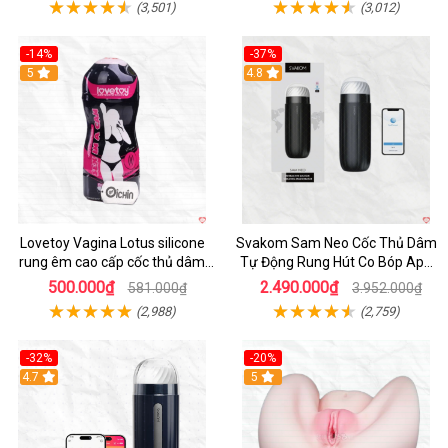
(3,501)
(3,012)
-14%
-37%
Hot
5
4.8
Lovetoy Vagina Lotus silicone
Svakom Sam Neo Cốc Thủ Dâm
rung êm cao cấp cốc thủ dâm
Tự Động Rung Hút Co Bóp App
nam
Điều Khiển
500.000₫
2.490.000₫
581.000₫
3.952.000₫
(2,988)
(2,759)
-32%
-20%
Hot
4.7
Hot
5