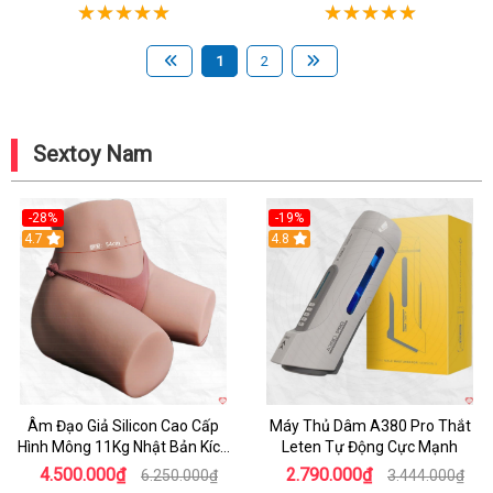
1
2
Sextoy Nam
-28%
-19%
4.7
Hot
4.8
Âm Đạo Giả Silicon Cao Cấp
Máy Thủ Dâm A380 Pro Thắt
Hình Mông 11Kg Nhật Bản Kích
Leten Tự Động Cực Mạnh
Thước Như Thật
4.500.000₫
2.790.000₫
6.250.000₫
3.444.000₫