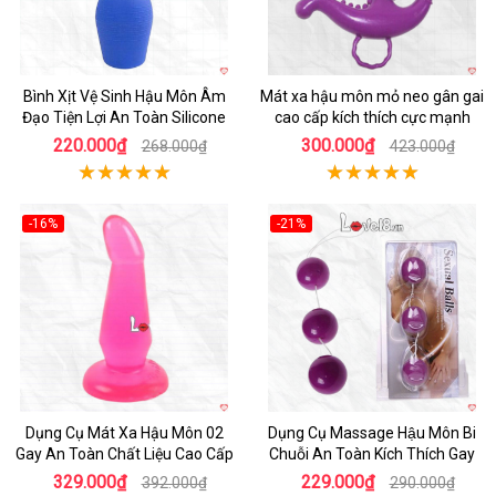
Bình Xịt Vệ Sinh Hậu Môn Âm
Mát xa hậu môn mỏ neo gân gai
Đạo Tiện Lợi An Toàn Silicone
cao cấp kích thích cực mạnh
220.000₫
300.000₫
268.000₫
423.000₫
-16%
-21%
Hot
Hot
Dụng Cụ Mát Xa Hậu Môn 02
Dụng Cụ Massage Hậu Môn Bi
Gay An Toàn Chất Liệu Cao Cấp
Chuỗi An Toàn Kích Thích Gay
329.000₫
229.000₫
392.000₫
290.000₫