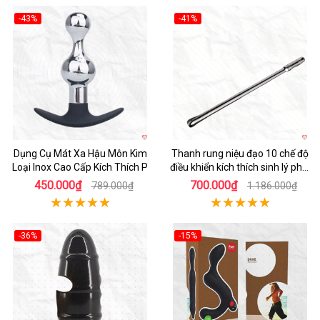
-43%
-41%
Hot
Hot
Dụng Cụ Mát Xa Hậu Môn Kim
Thanh rung niệu đạo 10 chế độ
Loại Inox Cao Cấp Kích Thích P
điều khiển kích thích sinh lý phái
mạnh LGBT
450.000₫
700.000₫
789.000₫
1.186.000₫
-36%
-15%
Hot
Hot