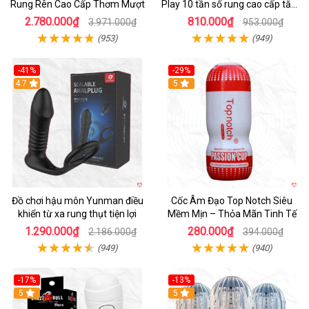
Rung Rên Cao Cấp Thơm Mượt
Play 10 tần số rung cao cấp tăng
khoái cảm
2.780.000₫
810.000₫
3.971.000₫
953.000₫
(953)
(949)
-41%
-29%
Hot
4.7
5
Đồ chơi hậu môn Yunman điều
Cốc Âm Đạo Top Notch Siêu
khiển từ xa rung thụt tiện lợi
Mềm Mịn – Thỏa Mãn Tinh Tế
1.290.000₫
280.000₫
2.186.000₫
394.000₫
(949)
(940)
-17%
-13%
5
Hot
5