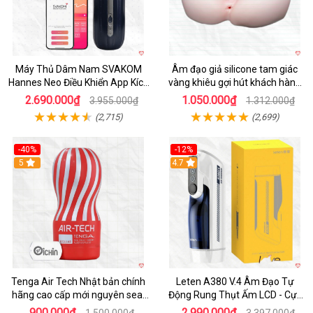
Máy Thủ Dâm Nam SVAKOM
Âm đạo giả silicone tam giác
Hannes Neo Điều Khiển App Kích
vàng khiêu gợi hút khách hàng
Thích
nam
2.690.000₫
1.050.000₫
3.955.000₫
1.312.000₫
(2,715)
(2,699)
-40%
-12%
Hot
5
Hot
4.7
Tenga Air Tech Nhật bản chính
Leten A380 V.4 Âm Đạo Tự
hãng cao cấp mới nguyên seal
Động Rung Thụt Ấm LCD - Cực
giá tốt
Phê
900.000₫
2.990.000₫