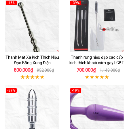
-16%
-39%
Hot
Hot
Thanh Mát Xa Kích Thích Niệu
Thanh rung niệu đạo cao cấp
Đạo Bằng Xung Điện
kích thích khoái cảm gay LGBT
800.000₫
700.000₫
952.000₫
1.148.000₫
-39%
-19%
Hot
Hot