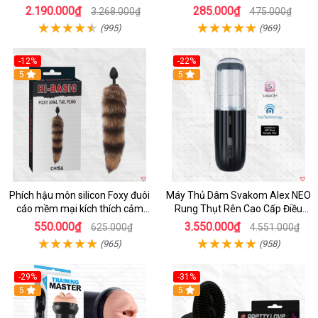
Thời Gian
2.190.000₫
285.000₫
3.268.000₫
475.000₫
(995)
(969)
-12%
-22%
Hot
5
5
Phích hậu môn silicon Foxy đuôi
Máy Thủ Dâm Svakom Alex NEO
cáo mềm mại kích thích cảm
Rung Thụt Rên Cao Cấp Điều
giác mới
Khiển App
550.000₫
3.550.000₫
625.000₫
4.551.000₫
(965)
(958)
-29%
-31%
Hot
5
5