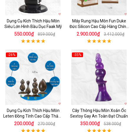
Dụng Cụ Kích Thích Hậu Môn
Máy Rung Hậu Môn Fun Duke
Siêu Lớn Hình Bầu Dục Faak Mỹ
Đức Silicon Cao Cấp Hàng Chính
Hãng
550.000₫
2.900.000₫
859.000₫
3.412.000₫
-26%
-35%
Hot
Hot
Dụng Cụ Kích Thích Hậu Môn
Cây Thông Hậu Môn Xoắn Ốc
Leten Đồng Tính Cao Cấp Thăng
Sextoy Gay An Toàn Đạt Chuẩn
Hoa
200.000₫
350.000₫
270.000₫
538.000₫