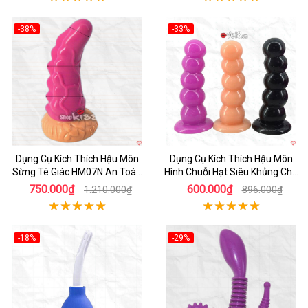
-38%
-33%
Hot
Hot
Dụng Cụ Kích Thích Hậu Môn
Dụng Cụ Kích Thích Hậu Môn
Sừng Tê Giác HM07N An Toàn
Hình Chuỗi Hạt Siêu Khủng Cho
Hiệu Quả
Gay Cao Cấp
750.000₫
600.000₫
1.210.000₫
896.000₫
-18%
-29%
Hot
Hot