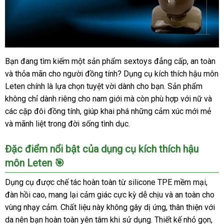
nhất
Bạn đang tìm kiếm một sản phẩm sextoys đẳng cấp, an toàn
Đánh
và thỏa mãn cho người đồng tính? Dụng cụ kích thích hậu môn
giá
Dụng
Leten chính là lựa chọn tuyệt vời dành cho bạn. Sản phẩm
Cụ
không chỉ dành riêng cho nam giới mà còn phù hợp với nữ và
Kích
các cặp đôi đồng tính, giúp khai phá những cảm xúc mới mẻ
Thích
và mãnh liệt trong đời sống tình dục.
Hậu
Môn
Đặc điểm nổi bật của dụng cụ kích thích hậu
Leten
môn Leten 🎯
Cho
Người
Dụng cụ được chế tác hoàn toàn từ silicone TPE mềm mại,
Đồng
đàn hồi cao, mang lại cảm giác cực kỳ dễ chịu và an toàn cho
Tính
tốt
vùng nhạy cảm. Chất liệu này không gây dị ứng, thân thiện với
nhất
da nên bạn hoàn toàn yên tâm khi sử dụng. Thiết kế nhỏ gọn,