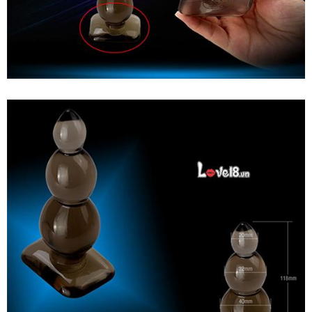
Đánh
giá
Dụng
Cụ
Kích
Thích
Hậu
Môn
Leten
Cho
Người
Đồng
Tính
tốt