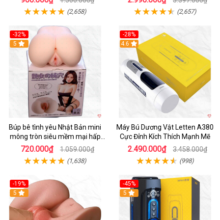
1.500.000₫
3.397.000₫
(2,658)
(2,657)
-32%
-28%
Hot
5
Hot
4.6
Búp bê tình yêu Nhật Bản mini
Máy Bú Dương Vật Letten A380
mông tròn siêu mềm mại hấp
Cực Đỉnh Kích Thích Mạnh Mẽ
dẫn
720.000₫
2.490.000₫
1.059.000₫
3.458.000₫
(1,638)
(998)
-19%
-45%
Hot
5
Hot
5