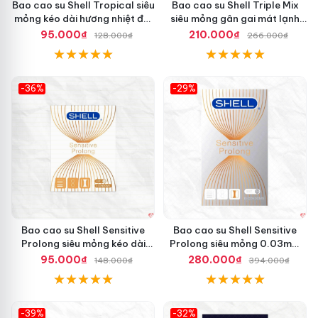
Bao cao su Shell Tropical siêu
Bao cao su Shell Triple Mix
mỏng kéo dài hương nhiệt đới
siêu mỏng gân gai mát lạnh
an toàn
hộp 12 cái
95.000₫
210.000₫
128.000₫
266.000₫
-36%
-29%
Hot
Hot
Bao cao su Shell Sensitive
Bao cao su Shell Sensitive
Prolong siêu mỏng kéo dài
Prolong siêu mỏng 0.03mm
thời gian hộp 3 cái
kéo dài thời gian
95.000₫
280.000₫
148.000₫
394.000₫
-39%
-32%