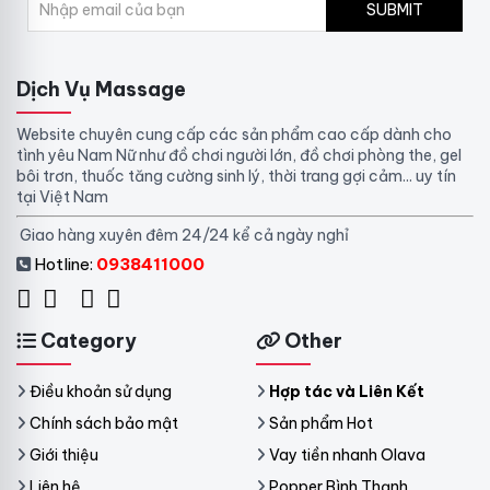
SUBMIT
Dịch Vụ Massage
Website chuyên cung cấp các sản phẩm cao cấp dành cho
tình yêu Nam Nữ như đồ chơi người lớn, đồ chơi phòng the, gel
bôi trơn, thuốc tăng cường sinh lý, thời trang gợi cảm... uy tín
tại Việt Nam
Giao hàng xuyên đêm 24/24 kể cả ngày nghỉ
Hotline:
0938411000
Category
Other
Điều khoản sử dụng
Hợp tác và Liên Kết
Chính sách bảo mật
Sản phẩm Hot
Giới thiệu
Vay tiền nhanh Olava
Liên hệ
Popper Bình Thạnh