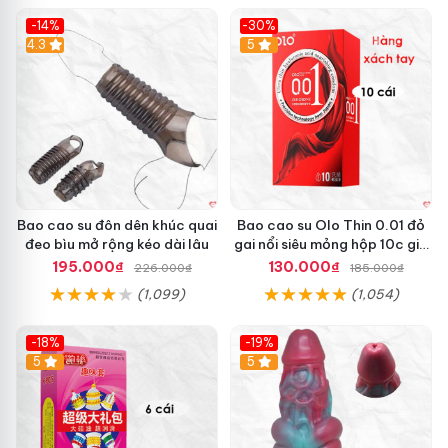
-14%
-30%
4.3
5
Bao cao su đôn dên khúc quai
Bao cao su Olo Thin 0.01 đỏ
đeo bìu mở rộng kéo dài lâu
gai nổi siêu mỏng hộp 10c giá
tốt
195.000₫
130.000₫
226.000₫
185.000₫
(1,099)
(1,054)
-18%
-19%
Hot
5
5