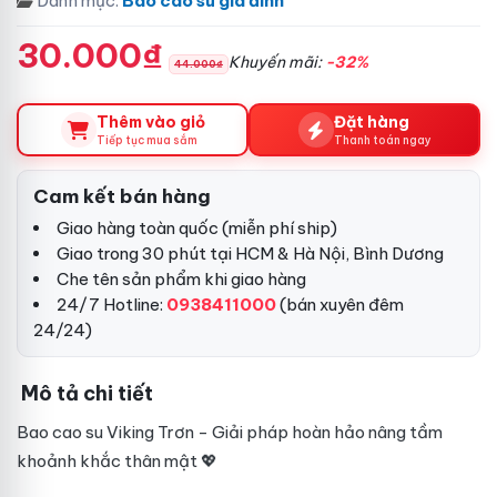
Danh mục:
Bao cao su gia đình
30.000₫
Khuyến mãi:
-32%
44.000₫
Thêm vào giỏ
Đặt hàng
Tiếp tục mua sắm
Thanh toán ngay
Cam kết bán hàng
Giao hàng toàn quốc (miễn phí ship)
Giao trong 30 phút tại HCM & Hà Nội, Bình Dương
Che tên sản phẩm khi giao hàng
24/7 Hotline:
0938411000
(bán xuyên đêm
24/24)
Mô tả chi tiết
Bao cao su Viking Trơn - Giải pháp hoàn hảo nâng tầm
khoảnh khắc thân mật 💖