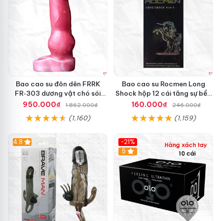
Bao cao su đôn dên FRRK
Bao cao su Rocmen Long
FR‑303 dương vật chó sói
Shock hộp 12 cái tăng sự bền
đeo tiện lợi cực đã
bỉ nam giới
950.000₫
160.000₫
1.862.000₫
246.000₫
(1,160)
(1,159)
4.8
-21%
Hot
5