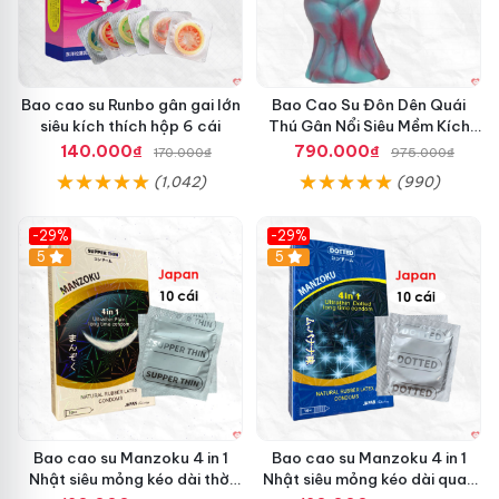
Bao cao su Runbo gân gai lớn
Bao Cao Su Đôn Dên Quái
siêu kích thích hộp 6 cái
Thú Gân Nổi Siêu Mềm Kích
Thích Tột Đỉnh
140.000₫
790.000₫
170.000₫
975.000₫
(1,042)
(990)
-29%
-29%
5
5
Bao cao su Manzoku 4 in 1
Bao cao su Manzoku 4 in 1
Nhật siêu mỏng kéo dài thời
Nhật siêu mỏng kéo dài quan