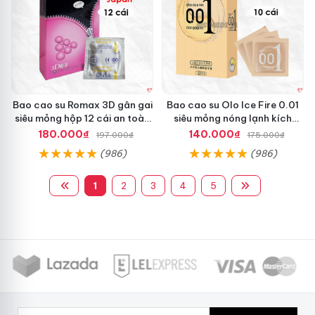
Bao cao su Romax 3D gân gai
Bao cao su Olo Ice Fire 0.01
siêu mỏng hộp 12 cái an toàn
siêu mỏng nóng lạnh kích
chất lượng
thích mạnh
180.000₫
140.000₫
197.000₫
175.000₫
(986)
(986)
1
2
3
4
5