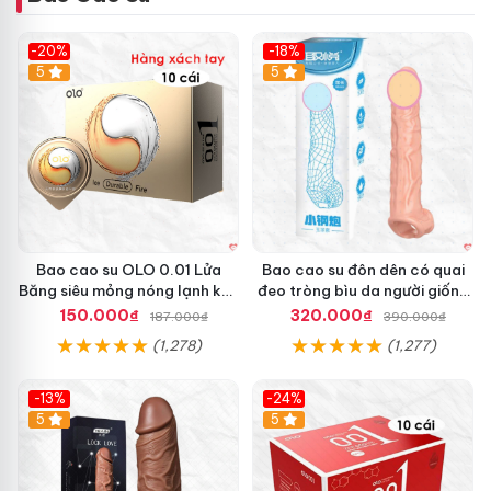
-20%
-18%
Hot
5
5
Bao cao su OLO 0.01 Lửa
Bao cao su đôn dên có quai
Băng siêu mỏng nóng lạnh kéo
đeo tròng bìu da người giống
dài thời gian hộp 10
thật
150.000₫
320.000₫
187.000₫
390.000₫
(1,278)
(1,277)
-13%
-24%
5
Hot
5