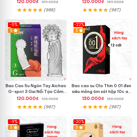
gian chính hãng
hệ tốt
120.000₫
120.000₫
169.000₫
169.000₫
(988)
(987)
-5%
-22%
5
5
Bao Cao Su Ngón Tay Aichao
Bao cao su Olo Thin 0.01 đen
G-spot 3 Gai Nổi Tạo Cảm
siêu mỏng ôm sát hộp 10c an
Giác Tột Đỉnh
toàn
120.000₫
130.000₫
126.000₫
166.000₫
(987)
(987)
-9%
-20%
5
5