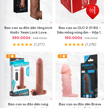
Bao cao su đôn dên tăng kích
Bao cao su OLO 0.01 Đỏ -
thước Yeain Lock Love
Siêu mỏng nóng ấm - Hộp 10
Raytheon
cái
390.000₫
150.000₫
448.000₫
198.000₫
(1,277)
(1,276)
5
5
Bao cao su đôn dên rung
Bao cao su đôn dên Brave