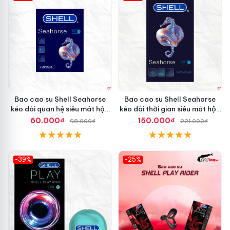
Hot
Hot
Bao cao su Shell Seahorse
Bao cao su Shell Seahorse
kéo dài quan hệ siêu mát hộp
kéo dài thời gian siêu mát hộp
3 cái
10 cái
60.000₫
150.000₫
98.000₫
221.000₫
-39%
-25%
Hot
Hot