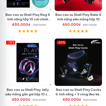
Bao cao su Shell Play Ring 6
Bao cao su Shell Play Rider 6
tính năng hộp 10 cái chính
tính năng siêu mỏng hộp 10
hãng, tặng vòng keo kéo dài
cái tặng vòng kéo dài thời
450.000₫
650.000₫
738.000₫
867.000₫
thời gian
gian
-28%
-20%
Hot
Hot
Bao cao su Shell Play Jelly
Bao cao su Shell Play Cocks
siêu mỏng gân gai hộp 10 cái
6 tính năng + 3 vòng đeo kéo
kèm vòng kéo dài
dài cực bền
650.000₫
450.000₫
903.000₫
563.000₫