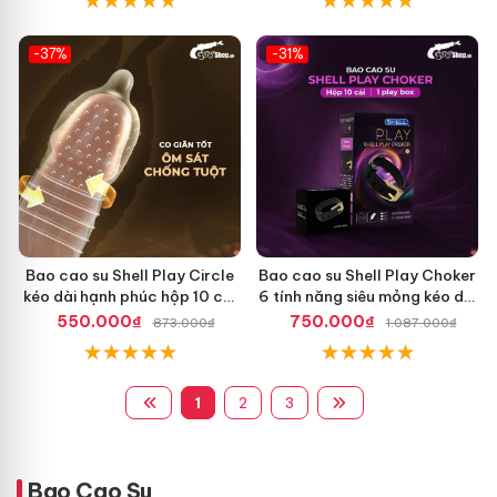
-37%
-31%
Hot
Hot
Bao cao su Shell Play Circle
Bao cao su Shell Play Choker
kéo dài hạnh phúc hộp 10 cái
6 tính năng siêu mỏng kéo dài
6 tính năng
thời gian hộp 10
550.000₫
750.000₫
873.000₫
1.087.000₫
1
2
3
Bao Cao Su