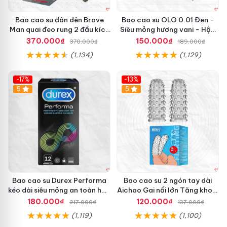
Bao cao su đôn dên Brave
Bao cao su OLO 0.01 Đen -
Man quai đeo rung 2 đầu kích
Siêu mỏng hương vani - Hộp
thích mạnh
10 cái
370.000₫
150.000₫
370.000₫
189.000₫
(1,134)
(1,129)
-17%
-13%
Hot
5
5
Bao cao su Durex Performa
Bao cao su 2 ngón tay dài
kéo dài siêu mỏng an toàn hộp
Aichao Gai nổi lớn Tăng khoái
12 cái
cảm
180.000₫
120.000₫
217.000₫
137.000₫
(1,119)
(1,100)