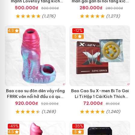
mạnh Lovetoy tăng kích
man gai gân bi nổi tăng kích
thước siêu phê
thước kéo dài thời gian
500.000₫
280.000₫
500.000₫
280.000₫
(1,276)
(1,273)
4.9
-12%
Hot
5
Bao cao su đôn dên vảy rồng
Bao Cao Su X-men Bi To Gai
FRRK vân nổi hở đầu có quai
Li Ti Hộp 1 Cái Kích Thích
đeo bìu cao cấp
Tuyệt Đỉnh
920.000₫
72.000₫
920.000₫
81.000₫
(1,269)
(1,240)
-49%
-35%
4.5
5