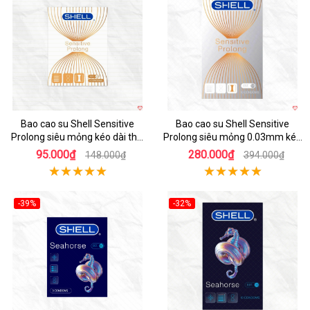
Hot
Hot
Bao cao su Shell Sensitive
Bao cao su Shell Sensitive
Prolong siêu mỏng kéo dài thời
Prolong siêu mỏng 0.03mm kéo
gian hộp 3 cái
dài thời gian
95.000₫
280.000₫
148.000₫
394.000₫
-39%
-32%
Hot
Hot