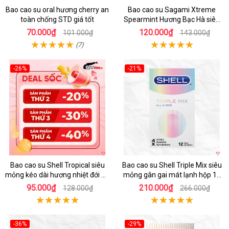
Bao cao su oral hương cherry an
Bao cao su Sagami Xtreme
toàn chống STD giá tốt
Spearmint Hương Bạc Hà siêu
mỏng, kéo dài thời gian - Hộp 10
70.000₫
120.000₫
101.000₫
143.000₫
cái
(7)
-26%
-21%
Hot
Hot
Bao cao su Shell Tropical siêu
Bao cao su Shell Triple Mix siêu
mỏng kéo dài hương nhiệt đới an
mỏng gân gai mát lạnh hộp 12
toàn
cái
95.000₫
210.000₫
128.000₫
266.000₫
-36%
-29%