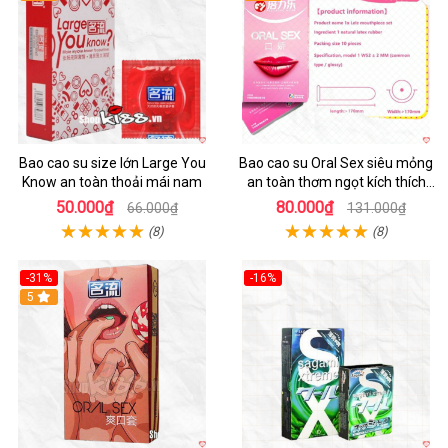
Bao cao su size lớn Large You
Bao cao su Oral Sex siêu mỏng
Know an toàn thoải mái nam
an toàn thơm ngọt kích thích
mua ngay
50.000₫
80.000₫
66.000₫
131.000₫
(8)
(8)
-31%
-16%
Hot
5
Hot