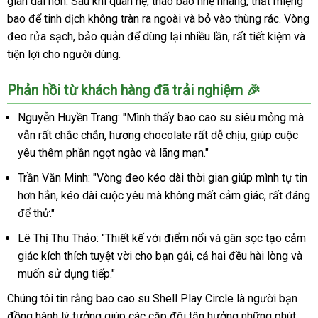
gian dài hơn. Sau khi quan hệ, tháo bao nhẹ nhàng, thắt miệng
bao để tinh dịch không tràn ra ngoài và bỏ vào thùng rác. Vòng
đeo rửa sạch, bảo quản để dùng lại nhiều lần, rất tiết kiệm và
tiện lợi cho người dùng.
Phản hồi từ khách hàng đã trải nghiệm 🎉
Nguyễn Huyền Trang: "Mình thấy bao cao su siêu mỏng mà
vẫn rất chắc chắn, hương chocolate rất dễ chịu, giúp cuộc
yêu thêm phần ngọt ngào và lãng mạn."
Trần Văn Minh: "Vòng đeo kéo dài thời gian giúp mình tự tin
hơn hẳn, kéo dài cuộc yêu mà không mất cảm giác, rất đáng
để thử."
Lê Thị Thu Thảo: "Thiết kế với điểm nổi và gân sọc tạo cảm
giác kích thích tuyệt vời cho bạn gái, cả hai đều hài lòng và
muốn sử dụng tiếp."
Chúng tôi tin rằng bao cao su Shell Play Circle là người bạn
đồng hành lý tưởng giúp các cặp đôi tận hưởng những phút