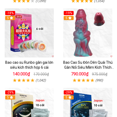
(1,099)
(1,054)
-18%
-19%
Hot
5
5
Bao cao su Runbo gân gai lớn
Bao Cao Su Đôn Dên Quái Thú
siêu kích thích hộp 6 cái
Gân Nổi Siêu Mềm Kích Thích
Tột Đỉnh
140.000₫
790.000₫
170.000₫
975.000₫
(1,042)
(990)
-29%
-29%
5
5