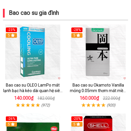
Bao cao su gia đình
-23%
-28%
5
Hot
5
Bao cao su OLEO LamPo mát
Bao cao su Okamoto Vanilla
lạnh bạc hà kéo dài quan hệ siêu
mỏng 0.05mm thơm mát mềm
mỏng
mại
140.000₫
160.000₫
182.000₫
222.000₫
(972)
(920)
-26%
-20%
Hot
5
5