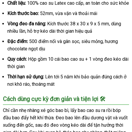
su
Chất liệu:
100% cao su Latex cao cấp, an toàn cho sức khỏe
Shell
Kích thước bao:
52mm, vừa vặn và thoải mái
Play
Circle
Vòng đeo đa năng:
Kích thước 38 x 30 x 9 x 5 mm, dùng
kéo
nhiều lần, hỗ trợ kéo dài thời gian hiệu quả
dài
hạnh
Đặc điểm:
500 điểm nổi và gân sọc, siêu mỏng, hương
phúc
chocolate ngọt dịu
hộp
Quy cách:
Hộp gồm 10 cái bao cao su + 1 vòng đeo kéo dài
10
cái
thời gian
6
Thời hạn sử dụng:
Lên tới 5 năm khi bảo quản đúng cách ở
tính
nơi khô ráo, thoáng mát
năng
Cách dùng cực kỳ đơn giản và tiện lợi 🛠️
Chỉ cần nhẹ nhàng xé góc bao bì, lấy bao cao su ra rồi bóp
đầu bao đẩy hết khí thừa. Đeo bao lên đầu dương vật và vuốt
xuống đến gốc, sau đó đeo vòng kéo dài để tận hưởng thời