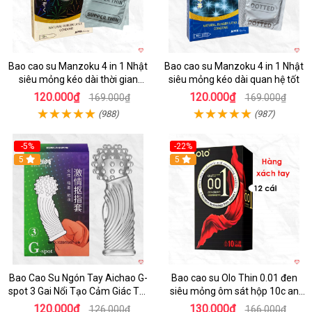
Bao cao su Manzoku 4 in 1 Nhật
Bao cao su Manzoku 4 in 1 Nhật
siêu mỏng kéo dài thời gian
siêu mỏng kéo dài quan hệ tốt
chính hãng
120.000₫
120.000₫
169.000₫
169.000₫
(988)
(987)
-5%
-22%
5
5
Bao Cao Su Ngón Tay Aichao G-
Bao cao su Olo Thin 0.01 đen
spot 3 Gai Nổi Tạo Cảm Giác Tột
siêu mỏng ôm sát hộp 10c an
Đỉnh
toàn
120.000₫
130.000₫
126.000₫
166.000₫