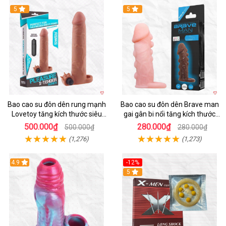
5
5
Bao cao su đôn dên rung mạnh
Bao cao su đôn dên Brave man
Lovetoy tăng kích thước siêu
gai gân bi nổi tăng kích thước
phê
kéo dài thời gian
500.000₫
280.000₫
500.000₫
280.000₫
(1,276)
(1,273)
4.9
-12%
Hot
5