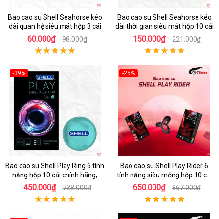
Bao cao su Shell Seahorse kéo
Bao cao su Shell Seahorse kéo
dài quan hệ siêu mát hộp 3 cái
dài thời gian siêu mát hộp 10 cái
60.000₫
150.000₫
98.000₫
221.000₫
-39%
-25%
Hot
Hot
Bao cao su Shell Play Ring 6 tính
Bao cao su Shell Play Rider 6
năng hộp 10 cái chính hãng,
tính năng siêu mỏng hộp 10 cái
tặng vòng keo kéo dài thời gian
tặng vòng kéo dài thời gian
450.000₫
650.000₫
738.000₫
867.000₫