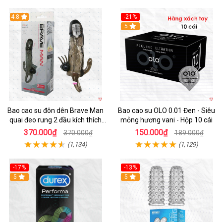
4.8
-21%
Hot
5
Bao cao su đôn dên Brave Man
Bao cao su OLO 0.01 Đen - Siêu
quai đeo rung 2 đầu kích thích
mỏng hương vani - Hộp 10 cái
mạnh
370.000₫
150.000₫
370.000₫
189.000₫
(1,134)
(1,129)
-17%
-13%
Hot
5
5