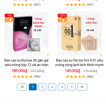
(987)
(987)
-9%
-20%
5
5
Bao cao su Romax 3D gân gai
Bao cao su Olo Ice Fire 0.01 siêu
siêu mỏng hộp 12 cái an toàn
mỏng nóng lạnh kích thích mạnh
chất lượng
180.000₫
140.000₫
197.000₫
175.000₫
(986)
(986)
1
2
3
4
5