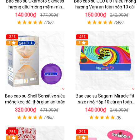
Bao cao su Okamoto Skinless
Bao cao su OLO 0.01 siêu mỏng
hương dâu mỏng mềm mịn
hương Vani an toàn hộp 10 cái
quyến rũ
140.000₫
150.000₫
177.000₫
242.000₫
(707)
(597)
-32%
-43%
5
Hot
5
Bao cao su Shell Sensitive siêu
Bao cao su Sagami Miracle Fit
mỏng kéo dài thời gian an toàn
size nhỏ Hộp 10 cái an toàn
mềm mịn
320.000₫
140.000₫
471.000₫
246.000₫
(485)
(9)
-25%
-39%
Hot
5
Hot
5