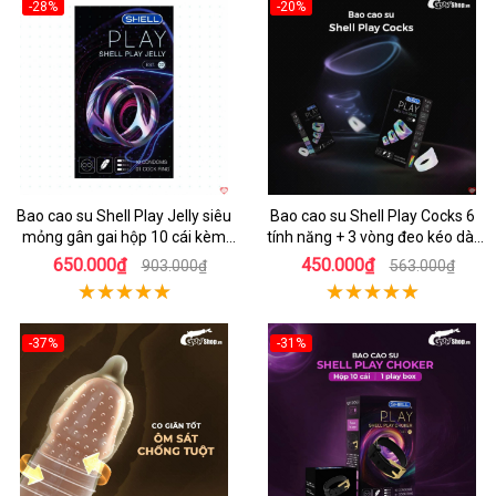
-28%
-20%
Hot
Hot
Bao cao su Shell Play Jelly siêu
Bao cao su Shell Play Cocks 6
mỏng gân gai hộp 10 cái kèm
tính năng + 3 vòng đeo kéo dài
vòng kéo dài
cực bền
650.000₫
450.000₫
903.000₫
563.000₫
-37%
-31%
Hot
Hot