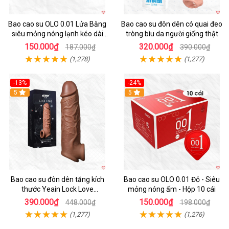
Bao cao su OLO 0.01 Lửa Băng
Bao cao su đôn dên có quai đeo
siêu mỏng nóng lạnh kéo dài
tròng bìu da người giống thật
thời gian hộp 10
150.000₫
320.000₫
187.000₫
390.000₫
(1,278)
(1,277)
-13%
-24%
5
Hot
5
Bao cao su đôn dên tăng kích
Bao cao su OLO 0.01 Đỏ - Siêu
thước Yeain Lock Love
mỏng nóng ấm - Hộp 10 cái
Raytheon
390.000₫
150.000₫
448.000₫
198.000₫
(1,277)
(1,276)