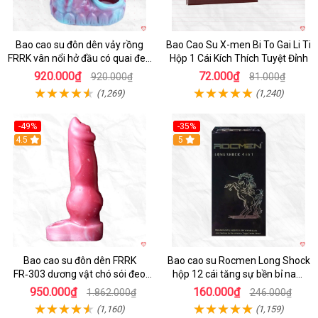
Bao cao su đôn dên vảy rồng
Bao Cao Su X-men Bi To Gai Li Ti
FRRK vân nổi hở đầu có quai đeo
Hộp 1 Cái Kích Thích Tuyệt Đỉnh
bìu cao cấp
920.000₫
72.000₫
920.000₫
81.000₫
(1,269)
(1,240)
-49%
-35%
4.5
5
Bao cao su đôn dên FRRK
Bao cao su Rocmen Long Shock
FR‑303 dương vật chó sói đeo
hộp 12 cái tăng sự bền bỉ nam
tiện lợi cực đã
giới
950.000₫
160.000₫
1.862.000₫
246.000₫
(1,160)
(1,159)