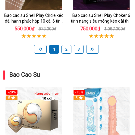
Bao cao su Shell Play Circle kéo
Bao cao su Shell Play Choker 6
dài hạnh phúc hộp 10 cái 6 tính
tính năng siêu mỏng kéo dài thời
năng
gian hộp 10
550.000₫
750.000₫
873.000₫
1.087.000₫
1
2
3
Bao Cao Su
-20%
-18%
Hot
5
5