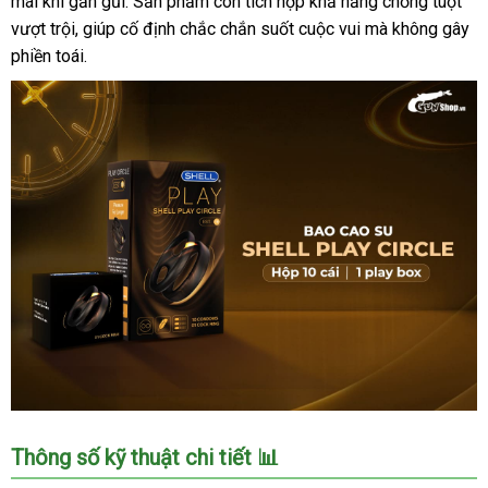
mái khi gần gũi. Sản phẩm còn tích hợp khả năng chống tuột
vượt trội, giúp cố định chắc chắn suốt cuộc vui mà không gây
phiền toái.
Bao
Thông số kỹ thuật chi tiết 📊
cao