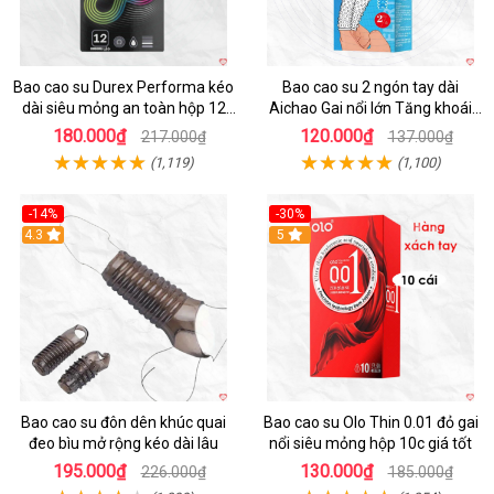
Bao cao su Durex Performa kéo
Bao cao su 2 ngón tay dài
dài siêu mỏng an toàn hộp 12
Aichao Gai nổi lớn Tăng khoái
cái
cảm
180.000₫
120.000₫
217.000₫
137.000₫
(1,119)
(1,100)
-14%
-30%
4.3
5
Bao cao su đôn dên khúc quai
Bao cao su Olo Thin 0.01 đỏ gai
đeo bìu mở rộng kéo dài lâu
nổi siêu mỏng hộp 10c giá tốt
195.000₫
130.000₫
226.000₫
185.000₫