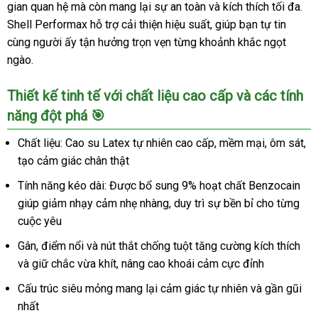
siêu
gian quan hệ mà còn mang lại sự an toàn và kích thích tối đa.
mỏng
Shell Performax hỗ trợ cải thiện hiệu suất, giúp bạn tự tin
kéo
cùng người ấy tận hưởng trọn vẹn từng khoảnh khắc ngọt
dài
ngào.
thời
gian
Thiết kế tinh tế với chất liệu cao cấp và các tính
10
năng đột phá 🎯
cái
Chất liệu: Cao su Latex tự nhiên cao cấp, mềm mại, ôm sát,
tạo cảm giác chân thật
Tính năng kéo dài: Được bổ sung 9% hoạt chất Benzocain
giúp giảm nhạy cảm nhẹ nhàng, duy trì sự bền bỉ cho từng
cuộc yêu
Gân, điểm nổi và nút thắt chống tuột tăng cường kích thích
và giữ chắc vừa khít, nâng cao khoái cảm cực đỉnh
Cấu trúc siêu mỏng mang lại cảm giác tự nhiên và gần gũi
nhất