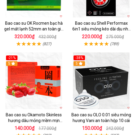
Bao cao su OK Rocmen bạc hà
Bao cao su Shell Performax
gel mát lạnh 52mm an toàn giá
6in1 siêu mỏng kéo dài dịu nhẹ
tốt
kích thích
320.000₫
220.000₫
432.000₫
275.000₫
(827)
(789)
-21%
-38%
Hot
5
5
Bao cao su Okamoto Skinless
Bao cao su OLO 0.01 siêu mỏng
hương dâu mỏng mềm mịn
hương Vani an toàn hộp 10 cái
quyến rũ
140.000₫
150.000₫
177.000₫
242.000₫