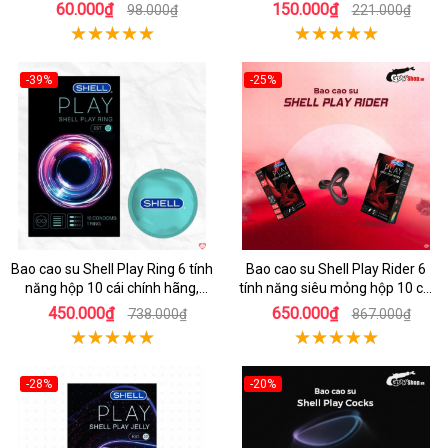
60.000₫
150.000₫
98.000₫
221.000₫
-39%
-25%
Hot
Hot
Bao cao su Shell Play Ring 6 tính
Bao cao su Shell Play Rider 6
năng hộp 10 cái chính hãng,
tính năng siêu mỏng hộp 10 cái
tặng vòng keo kéo dài thời gian
tặng vòng kéo dài thời gian
450.000₫
650.000₫
738.000₫
867.000₫
-28%
-20%
Hot
Hot