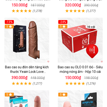
thời gian hộp 10
150.000₫
320.000₫
187.000₫
390.000₫
(1,278)
(1,277)
-13%
-24%
5
Hot
5
Bao cao su đôn dên tăng kích
Bao cao su OLO 0.01 Đỏ - Siêu
thước Yeain Lock Love
mỏng nóng ấm - Hộp 10 cái
Raytheon
390.000₫
150.000₫
448.000₫
198.000₫
(1,277)
(1,276)
5
5