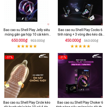
Bao cao su Shell Play Jelly siêu
Bao cao su Shell Play Cocks 6
mỏng gân gai hộp 10 cái kèm
tính năng + 3 vòng đeo kéo dài
vòng kéo dài
cực bền
650.000₫
450.000₫
903.000₫
563.000₫
-37%
-31%
Hot
Hot
Bao cao su Shell Play Circle kéo
Bao cao su Shell Play Choker 6