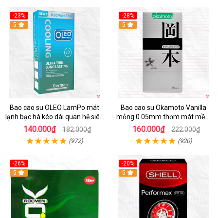
-23%
-28%
5
Hot
5
Bao cao su OLEO LamPo mát
Bao cao su Okamoto Vanilla
lạnh bạc hà kéo dài quan hệ siêu
mỏng 0.05mm thơm mát mềm
mỏng
mại
140.000₫
160.000₫
182.000₫
222.000₫
(972)
(920)
-26%
-20%
Hot
5
5