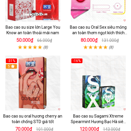
Bao cao su size lớn Large You
Bao cao su Oral Sex siêu mỏng
Know an toàn thoải mái nam
an toàn thơm ngọt kích thích
mua ngay
50.000₫
80.000₫
66.000₫
131.000₫
(8)
(8)
-31%
-16%
Hot
5
Hot
Bao cao su oral hương cherry an
Bao cao su Sagami Xtreme
toàn chống STD giá tốt
Spearmint Hương Bạc Hà siêu
mỏng, kéo dài thời gian - Hộp 10
70.000₫
120.000₫
101.000₫
143.000₫