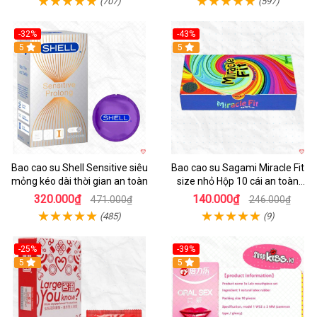
(707)
(597)
-32%
-43%
5
Hot
5
Bao cao su Shell Sensitive siêu
Bao cao su Sagami Miracle Fit
mỏng kéo dài thời gian an toàn
size nhỏ Hộp 10 cái an toàn
mềm mịn
320.000₫
140.000₫
471.000₫
246.000₫
(485)
(9)
-25%
-39%
Hot
5
Hot
5