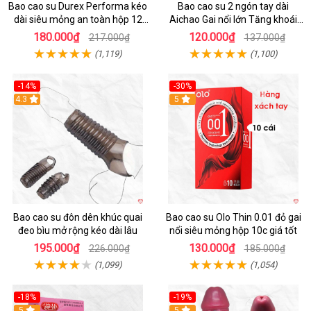
Bao cao su Durex Performa kéo
Bao cao su 2 ngón tay dài
dài siêu mỏng an toàn hộp 12
Aichao Gai nổi lớn Tăng khoái
cái
cảm
180.000₫
120.000₫
217.000₫
137.000₫
(1,119)
(1,100)
-14%
-30%
4.3
5
Bao cao su đôn dên khúc quai
Bao cao su Olo Thin 0.01 đỏ gai
đeo bìu mở rộng kéo dài lâu
nổi siêu mỏng hộp 10c giá tốt
195.000₫
130.000₫
226.000₫
185.000₫
(1,099)
(1,054)
-18%
-19%
Hot
5
5