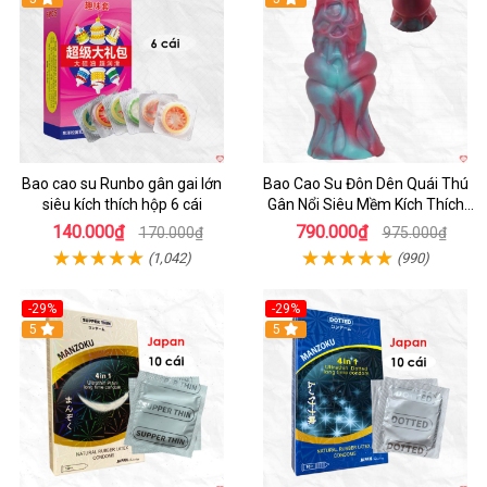
Bao cao su Runbo gân gai lớn
Bao Cao Su Đôn Dên Quái Thú
siêu kích thích hộp 6 cái
Gân Nổi Siêu Mềm Kích Thích
Tột Đỉnh
140.000₫
790.000₫
170.000₫
975.000₫
(1,042)
(990)
-29%
-29%
5
5