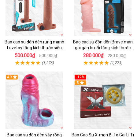
Bao cao su đôn dên rung mạnh
Bao cao su đôn dên Brave man
Lovetoy tăng kích thước siêu
gai gân bi nổi tăng kích thước
phê
kéo dài thời gian
500.000₫
280.000₫
500.000₫
280.000₫
(1,276)
(1,273)
4.9
-12%
Hot
5
Bao cao su đôn dên vảy rồng
Bao Cao Su X-men Bi To Gai Li Ti