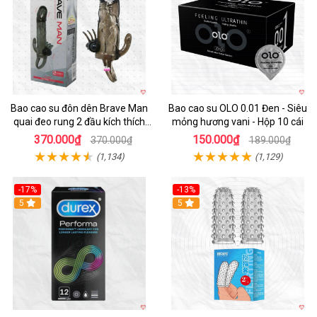
Bao cao su đôn dên Brave Man
Bao cao su OLO 0.01 Đen - Siêu
quai đeo rung 2 đầu kích thích
mỏng hương vani - Hộp 10 cái
mạnh
370.000₫
150.000₫
370.000₫
189.000₫
(1,134)
(1,129)
-17%
-13%
Hot
5
5