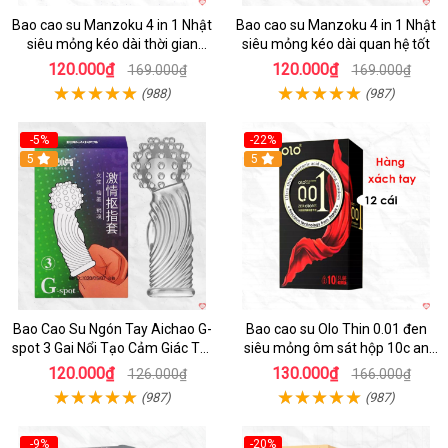
Bao cao su Manzoku 4 in 1 Nhật
Bao cao su Manzoku 4 in 1 Nhật
siêu mỏng kéo dài thời gian
siêu mỏng kéo dài quan hệ tốt
chính hãng
120.000₫
120.000₫
169.000₫
169.000₫
(988)
(987)
-5%
-22%
5
5
Bao Cao Su Ngón Tay Aichao G-
Bao cao su Olo Thin 0.01 đen
spot 3 Gai Nổi Tạo Cảm Giác Tột
siêu mỏng ôm sát hộp 10c an
Đỉnh
toàn
120.000₫
130.000₫
126.000₫
166.000₫
(987)
(987)
-9%
-20%