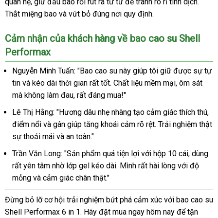
quan hệ, giữ đầu bao rồi rút ra từ từ để tránh rò rỉ tinh dịch.
Thắt miệng bao và vứt bỏ đúng nơi quy định.
Cảm nhận của khách hàng về bao cao su Shell
Performax
Nguyễn Minh Tuấn: "Bao cao su này giúp tôi giữ được sự tự
tin và kéo dài thời gian rất tốt. Chất liệu mềm mại, ôm sát
mà không làm đau, rất đáng mua!"
Lê Thị Hằng: "Hương dâu nhẹ nhàng tạo cảm giác thích thú,
điểm nổi và gân giúp tăng khoái cảm rõ rệt. Trải nghiệm thật
sự thoải mái và an toàn."
Trần Văn Long: "Sản phẩm quá tiện lợi với hộp 10 cái, dùng
rất yên tâm nhờ lớp gel kéo dài. Mình rất hài lòng với độ
mỏng và cảm giác chân thật."
Đừng bỏ lỡ cơ hội trải nghiệm bứt phá cảm xúc với bao cao su
Shell Performax 6 in 1. Hãy đặt mua ngay hôm nay để tận