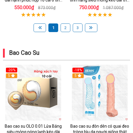
dài hạnh phúc hộp 10 cái 6 tính
tính năng siêu mỏng kéo dài thời
năng
gian hộp 10
550.000₫
750.000₫
873.000₫
1.087.000₫
1
2
3
Bao Cao Su
-20%
-18%
Hot
5
5
Bao cao su OLO 0.01 Lửa Băng
Bao cao su đôn dên có quai đeo
siêu mỏng nóng lạnh kéo dài
tròng bìu da người giống thật