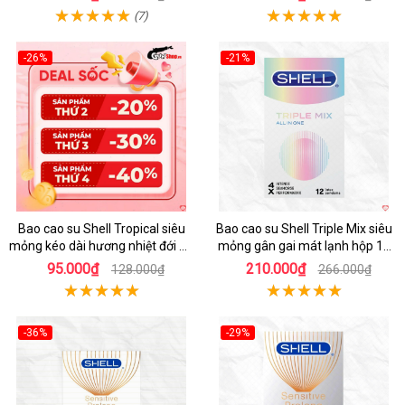
cái
(7)
-26%
-21%
Hot
Hot
Bao cao su Shell Tropical siêu
Bao cao su Shell Triple Mix siêu
mỏng kéo dài hương nhiệt đới an
mỏng gân gai mát lạnh hộp 12
toàn
cái
95.000₫
210.000₫
128.000₫
266.000₫
-36%
-29%
Hot
Hot