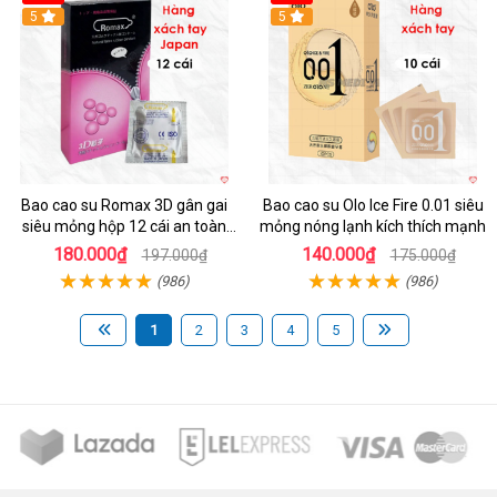
5
5
Bao cao su Romax 3D gân gai
Bao cao su Olo Ice Fire 0.01 siêu
siêu mỏng hộp 12 cái an toàn
mỏng nóng lạnh kích thích mạnh
chất lượng
180.000₫
140.000₫
197.000₫
175.000₫
(986)
(986)
1
2
3
4
5