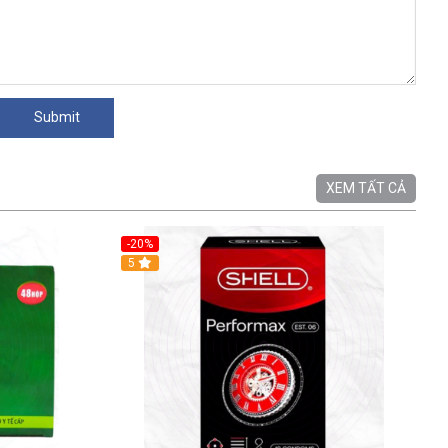
XEM TẤT CẢ
-20%
5