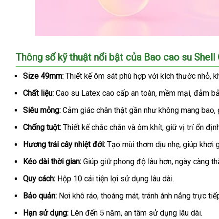
Bao
Thông số kỹ thuật nổi bật của Bao cao su Shell 
cao
su
Size 49mm:
Thiết kế ôm sát phù hợp với kích thước nhỏ, k
Shell
Chất liệu:
Cao su Latex cao cấp an toàn, mềm mại, đảm bảo
Close
Fit
Siêu mỏng:
Cảm giác chân thật gần như không mang bao, g
49mm
siêu
Chống tuột:
Thiết kế chắc chắn và ôm khít, giữ vị trí ổn địn
mỏng
Hương trái cây nhiệt đới:
Tạo mùi thơm dịu nhẹ, giúp khơi 
chống
tuột
Kéo dài thời gian:
Giúp giữ phong độ lâu hơn, ngày càng th
kéo
Quy cách:
Hộp 10 cái tiện lợi sử dụng lâu dài.
dài
thời
Bảo quản:
Nơi khô ráo, thoáng mát, tránh ánh nắng trực tiế
gian
Hạn sử dụng:
Lên đến 5 năm, an tâm sử dụng lâu dài.