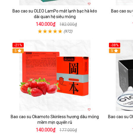
Bao cao su OLEO LamPo mát lạnh bạc hà kéo
Bao cao su
dài quan hệ siêu mỏng
140.000₫
182.000₫
(972)
-21%
-38%
Hot
5
5
Bao cao su Okamoto Skinless hương dâu mỏng
Bao cao su O
mềm mịn quyến rũ
140.000₫
177.000₫