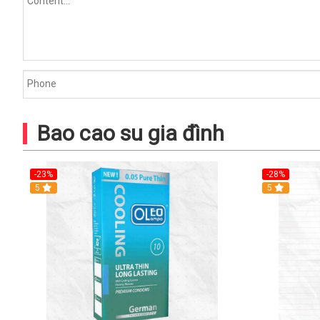
Bao cao su gia đình
-23%
-28%
5
Hot
5