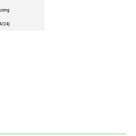
Dương
4/24)