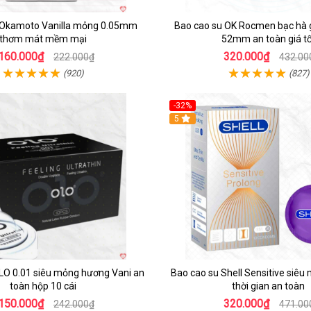
 Okamoto Vanilla mỏng 0.05mm
Bao cao su OK Rocmen bạc hà g
thơm mát mềm mại
52mm an toàn giá tố
160.000₫
320.000₫
222.000₫
432.00
(920)
(827)
-32%
5
LO 0.01 siêu mỏng hương Vani an
Bao cao su Shell Sensitive siêu
toàn hộp 10 cái
thời gian an toàn
150.000₫
320.000₫
242.000₫
471.00