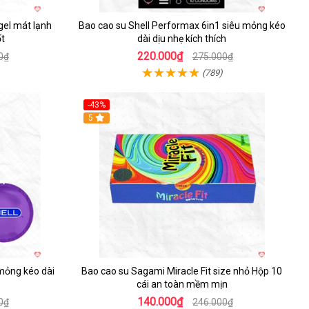
el mát lạnh
Bao cao su Shell Performax 6in1 siêu mỏng kéo
t
dài dịu nhẹ kích thích
220.000₫
0₫
275.000₫
(789)
-43%
Hot
5
 mỏng kéo dài
Bao cao su Sagami Miracle Fit size nhỏ Hộp 10
cái an toàn mềm mịn
140.000₫
0₫
246.000₫