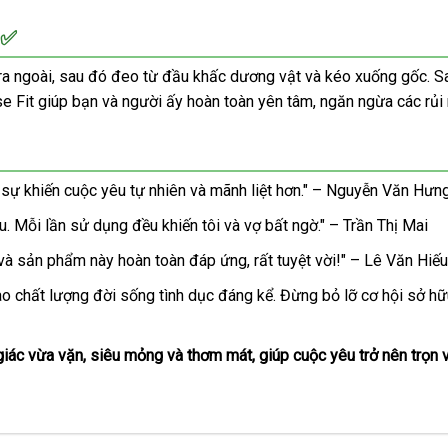
 ✅
ra ngoài, sau đó đeo từ đầu khấc dương vật và kéo xuống gốc. Sa
ose Fit giúp bạn và người ấy hoàn toàn yên tâm, ngăn ngừa các rủ
ật sự khiến cuộc yêu tự nhiên và mãnh liệt hơn." – Nguyễn Văn Hưn
u. Mỗi lần sử dụng đều khiến tôi và vợ bất ngờ." – Trần Thị Mai
, và sản phẩm này hoàn toàn đáp ứng, rất tuyệt vời!" – Lê Văn Hiếu
ao chất lượng đời sống tình dục đáng kể. Đừng bỏ lỡ cơ hội sở h
iác vừa vặn, siêu mỏng và thơm mát, giúp cuộc yêu trở nên trọn 