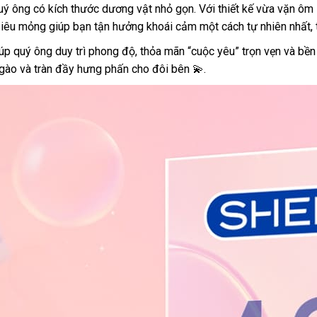
quý ông có kích thước dương vật nhỏ gọn. Với thiết kế vừa vặn ô
iêu mỏng giúp bạn tận hưởng khoái cảm một cách tự nhiên nhất, từ
úp quý ông duy trì phong độ, thỏa mãn “cuộc yêu” trọn vẹn và bền 
ngào và tràn đầy hưng phấn cho đôi bên 💫.