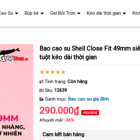
Cao Su
Búp bê
Gel Bôi Trơn
Kéo dài thời gian
Kíc
Bao cao su Shell Close Fit 49mm siêu mỏng chống
tuột kéo dài thời gian
Tình trạng:
Còn hàng
Sku:
12639
Danh mục:
Bao cao su gia đình
290.000₫
453.000₫
Khuyến mãi:
-36%
Cam kết bán hàng