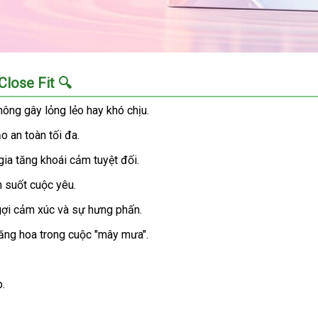
Close Fit 🔍
hông gây lỏng lẻo hay khó chịu.
 an toàn tối đa.
ia tăng khoái cảm tuyệt đối.
h suốt cuộc yêu.
gợi cảm xúc và sự hưng phấn.
ăng hoa trong cuộc "mây mưa".
p.