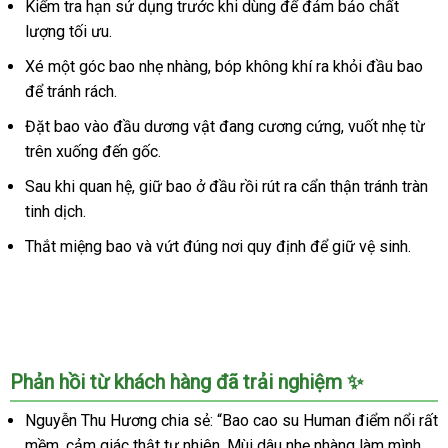
Kiểm tra hạn sử dụng trước khi dùng để đảm bảo chất
Human
lượng tối ưu.
hương
dâu
Xé một góc bao nhẹ nhàng, bóp không khí ra khỏi đầu bao
hộp
để tránh rách.
120
Đặt bao vào đầu dương vật đang cương cứng, vuốt nhẹ từ
cái
trên xuống đến gốc.
-
Siêu
Sau khi quan hệ, giữ bao ở đầu rồi rút ra cẩn thận tránh tràn
mỏng
tinh dịch.
kích
thích
Thắt miệng bao và vứt đúng nơi quy định để giữ vệ sinh.
Phản hồi từ khách hàng đã trải nghiệm ✨
Nguyễn Thu Hương chia sẻ: “Bao cao su Human điểm nổi rất
mềm, cảm giác thật tự nhiên. Mùi dâu nhẹ nhàng làm mình