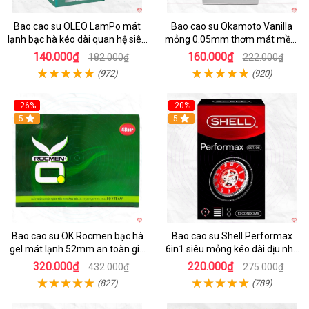
Bao cao su OLEO LamPo mát
Bao cao su Okamoto Vanilla
lạnh bạc hà kéo dài quan hệ siêu
mỏng 0.05mm thơm mát mềm
mỏng
mại
140.000₫
160.000₫
182.000₫
222.000₫
(972)
(920)
-26%
-20%
Hot
5
5
Bao cao su OK Rocmen bạc hà
Bao cao su Shell Performax
gel mát lạnh 52mm an toàn giá
6in1 siêu mỏng kéo dài dịu nhẹ
tốt
kích thích
320.000₫
220.000₫
432.000₫
275.000₫
(827)
(789)