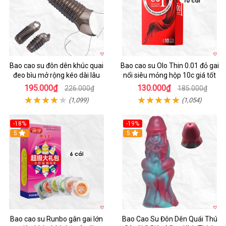
Bao cao su đôn dên khúc quai
Bao cao su Olo Thin 0.01 đỏ gai
đeo bìu mở rộng kéo dài lâu
nổi siêu mỏng hộp 10c giá tốt
195.000₫
130.000₫
226.000₫
185.000₫
(1,099)
(1,054)
-18%
-19%
Hot
5
5
Bao cao su Runbo gân gai lớn
Bao Cao Su Đôn Dên Quái Thú