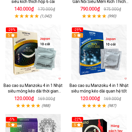
siêu kích thích hộp 6 cái
Gân Nổi Siêu Mềm Kích Thích
Tột Đỉnh
140.000₫
790.000₫
170.000₫
975.000₫
(1,042)
(990)
-29%
-29%
5
5
Bao cao su Manzoku 4 in 1 Nhật
Bao cao su Manzoku 4 in 1 Nhật
siêu mỏng kéo dài thời gian
siêu mỏng kéo dài quan hệ tốt
chính hãng
120.000₫
120.000₫
169.000₫
169.000₫
(988)
(987)
-5%
-22%
5
5