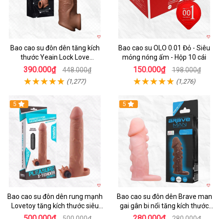
Bao cao su đôn dên tăng kích
Bao cao su OLO 0.01 Đỏ - Siêu
thước Yeain Lock Love
mỏng nóng ấm - Hộp 10 cái
Raytheon
390.000₫
150.000₫
448.000₫
198.000₫
(1,277)
(1,276)
5
5
Bao cao su đôn dên rung mạnh
Bao cao su đôn dên Brave man
Lovetoy tăng kích thước siêu
gai gân bi nổi tăng kích thước
phê
kéo dài thời gian
500.000₫
280.000₫
500.000₫
280.000₫