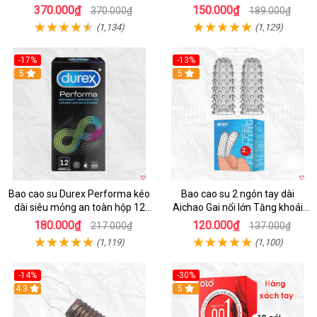
mạnh
370.000₫
150.000₫
370.000₫
189.000₫
(1,134)
(1,129)
-17%
-13%
Hot
5
5
Bao cao su Durex Performa kéo
Bao cao su 2 ngón tay dài
dài siêu mỏng an toàn hộp 12
Aichao Gai nổi lớn Tăng khoái
cái
cảm
180.000₫
120.000₫
217.000₫
137.000₫
(1,119)
(1,100)
-14%
-30%
4.3
5