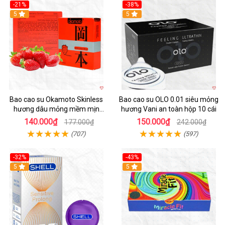
-21%
-38%
Hot
5
5
Bao cao su Okamoto Skinless
Bao cao su OLO 0.01 siêu mỏng
hương dâu mỏng mềm mịn
hương Vani an toàn hộp 10 cái
quyến rũ
140.000₫
150.000₫
177.000₫
242.000₫
(707)
(597)
-32%
-43%
5
Hot
5