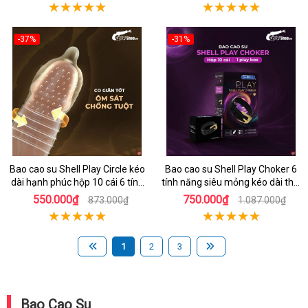
-37%
-31%
Hot
Hot
Bao cao su Shell Play Circle kéo
Bao cao su Shell Play Choker 6
dài hạnh phúc hộp 10 cái 6 tính
tính năng siêu mỏng kéo dài thời
năng
gian hộp 10
550.000₫
750.000₫
873.000₫
1.087.000₫
1
2
3
Bao Cao Su