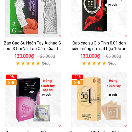
Bao Cao Su Ngón Tay Aichao G-
Bao cao su Olo Thin 0.01 đen
spot 3 Gai Nổi Tạo Cảm Giác Tột
siêu mỏng ôm sát hộp 10c an
Đỉnh
toàn
120.000₫
130.000₫
126.000₫
166.000₫
(987)
(987)
-9%
-20%
5
5