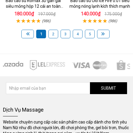
Bao cao su Romax 3D gân gai
Bao cao su Olo Ice Fire 0.01 siêu
siêu mỏng hộp 12 cái an toàn
mỏng nóng lạnh kích thích mạnh
chất lượng
180.000₫
140.000₫
197.000₫
175.000₫
(986)
(986)
1
2
3
4
5
SUBMIT
Dịch Vụ Massage
Website chuyên cung cấp các sản phẩm cao cấp dành cho tình yêu
Nam Nữ như đồ chơi người lớn, đồ chơi phòng the, gel bôi trơn, thuốc