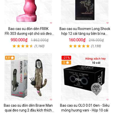
Bao cao su đôn dên FRRK
Bao cao su Rocmen Long Shock
FR‑303 dương vật chó sói đeo
hộp 12 cái tăng sự bền bỉ nam
tiện lợi cực đã
giới
950.000₫
160.000₫
1.862.000₫
246.000₫
(1,160)
(1,159)
4.8
-21%
Hot
5
Bao cao su đôn dên Brave Man
Bao cao su OLO 0.01 Đen - Siêu
quai đeo rung 2 đầu kích thích
mỏng hương vani - Hộp 10 cái