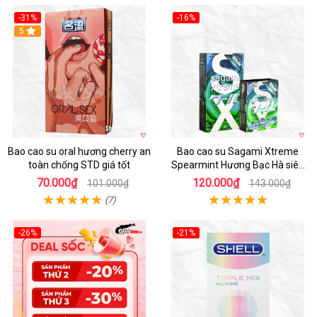
-31%
-16%
Hot
5
Hot
Bao cao su oral hương cherry an
Bao cao su Sagami Xtreme
toàn chống STD giá tốt
Spearmint Hương Bạc Hà siêu
mỏng, kéo dài thời gian - Hộp 10
70.000₫
120.000₫
101.000₫
143.000₫
cái
(7)
-26%
-21%
Hot
Hot