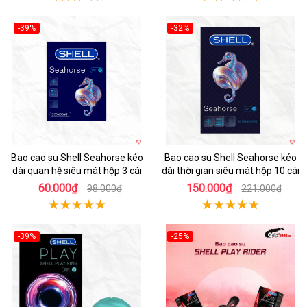
-39%
-32%
Hot
Hot
Bao cao su Shell Seahorse kéo
Bao cao su Shell Seahorse kéo
dài quan hệ siêu mát hộp 3 cái
dài thời gian siêu mát hộp 10 cái
60.000₫
150.000₫
98.000₫
221.000₫
-39%
-25%
Hot
Hot