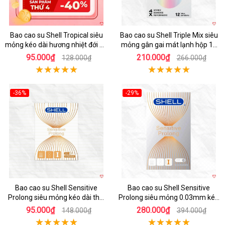
Bao cao su Shell Tropical siêu
Bao cao su Shell Triple Mix siêu
mỏng kéo dài hương nhiệt đới an
mỏng gân gai mát lạnh hộp 12
toàn
cái
95.000₫
210.000₫
128.000₫
266.000₫
-36%
-29%
Hot
Hot
Bao cao su Shell Sensitive
Bao cao su Shell Sensitive
Prolong siêu mỏng kéo dài thời
Prolong siêu mỏng 0.03mm kéo
gian hộp 3 cái
dài thời gian
95.000₫
280.000₫
148.000₫
394.000₫