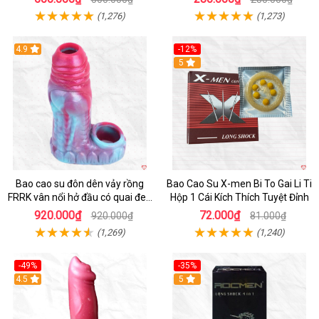
(1,276)
(1,273)
4.9
-12%
Hot
5
Bao cao su đôn dên vảy rồng
Bao Cao Su X-men Bi To Gai Li Ti
FRRK vân nổi hở đầu có quai đeo
Hộp 1 Cái Kích Thích Tuyệt Đỉnh
bìu cao cấp
920.000₫
72.000₫
920.000₫
81.000₫
(1,269)
(1,240)
-49%
-35%
4.5
5