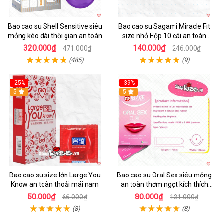
Bao cao su Shell Sensitive siêu
Bao cao su Sagami Miracle Fit
mỏng kéo dài thời gian an toàn
size nhỏ Hộp 10 cái an toàn
mềm mịn
320.000₫
140.000₫
471.000₫
246.000₫
(485)
(9)
-25%
-39%
Hot
5
Hot
5
Bao cao su size lớn Large You
Bao cao su Oral Sex siêu mỏng
Know an toàn thoải mái nam
an toàn thơm ngọt kích thích
mua ngay
50.000₫
80.000₫
66.000₫
131.000₫
(8)
(8)