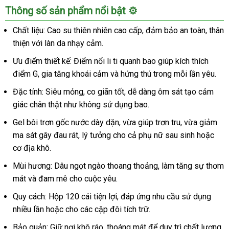
Bao
Thông số sản phẩm nổi bật ⚙️
cao
su
Chất liệu: Cao su thiên nhiên cao cấp, đảm bảo an toàn, thân
Human
thiện với làn da nhạy cảm.
hương
dâu
Ưu điểm thiết kế: Điểm nổi li ti quanh bao giúp kích thích
hộp
điểm G, gia tăng khoái cảm và hứng thú trong mỗi lần yêu.
120
Đặc tính: Siêu mỏng, co giãn tốt, dễ dàng ôm sát tạo cảm
cái
giác chân thật như không sử dụng bao.
-
Siêu
Gel bôi trơn gốc nước dày dặn, vừa giúp trơn tru, vừa giảm
mỏng
ma sát gây đau rát, lý tưởng cho cả phụ nữ sau sinh hoặc
kích
cơ địa khô.
thích
Mùi hương: Dâu ngọt ngào thoang thoảng, làm tăng sự thơm
mát và đam mê cho cuộc yêu.
Quy cách: Hộp 120 cái tiện lợi, đáp ứng nhu cầu sử dụng
nhiều lần hoặc cho các cặp đôi tích trữ.
Bảo quản: Giữ nơi khô ráo, thoáng mát để duy trì chất lượng.