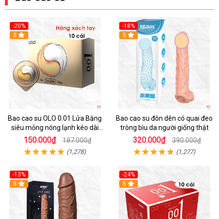
-20%
-18%
Hot
5
5
Bao cao su OLO 0.01 Lửa Băng
Bao cao su đôn dên có quai đeo
siêu mỏng nóng lạnh kéo dài
tròng bìu da người giống thật
thời gian hộp 10
150.000₫
320.000₫
187.000₫
390.000₫
(1,278)
(1,277)
-13%
-24%
5
Hot
5