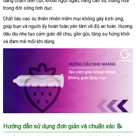
dàng chạm đến cực khoái ngọt ngào, nâng cao sự thăng hoa
hộp
trong đời sống tình dục.
120
cái
Chất liệu cao su thiên nhiên mềm mại không gây kích ứng,
-
giúp bạn và người ấy hoàn toàn yên tâm về độ an toàn. Hương
Siêu
dâu dịu nhẹ tạo cảm giác dễ chịu, gần gũi, tăng sự hứng khởi
mỏng
và đam mê mỗi khi dùng.
kích
thích
Bao
Hướng dẫn sử dụng đơn giản và chuẩn xác 📝
cao
su