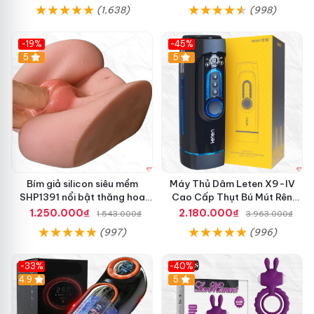
(1,638)
(998)
-19%
-45%
Hot
5
Hot
5
Bím giả silicon siêu mềm
Máy Thủ Dâm Leten X9-IV
SHP1391 nổi bật thăng hoa
Cao Cấp Thụt Bú Mút Rên
hoàn hảo
Tỏa Nhiệt Sạc Pin
1.250.000₫
2.180.000₫
1.543.000₫
3.963.000₫
(997)
(996)
-33%
-40%
Hot
4.9
5