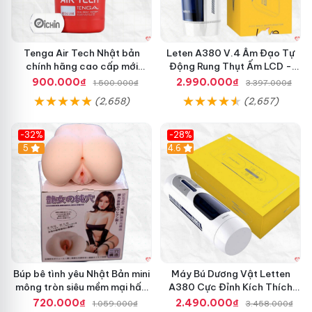
Tenga Air Tech Nhật bản
Leten A380 V.4 Âm Đạo Tự
chính hãng cao cấp mới
Động Rung Thụt Ấm LCD -
nguyên seal giá tốt
Cực Phê
900.000₫
2.990.000₫
1.500.000₫
3.397.000₫
(2,658)
(2,657)
-32%
-28%
Hot
5
Hot
4.6
Búp bê tình yêu Nhật Bản mini
Máy Bú Dương Vật Letten
mông tròn siêu mềm mại hấp
A380 Cực Đỉnh Kích Thích
dẫn
Mạnh Mẽ
720.000₫
2.490.000₫
1.059.000₫
3.458.000₫