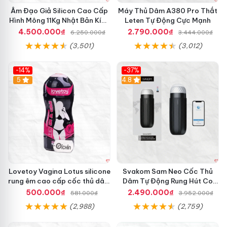
Âm Đạo Giả Silicon Cao Cấp
Máy Thủ Dâm A380 Pro Thắt
Hình Mông 11Kg Nhật Bản Kích
Leten Tự Động Cực Mạnh
Thước Như Thật
4.500.000₫
2.790.000₫
6.250.000₫
3.444.000₫
(3,501)
(3,012)
-14%
-37%
Hot
5
4.8
Lovetoy Vagina Lotus silicone
Svakom Sam Neo Cốc Thủ
rung êm cao cấp cốc thủ dâm
Dâm Tự Động Rung Hút Co
nam
Bóp App Điều Khiển
500.000₫
2.490.000₫
581.000₫
3.952.000₫
(2,988)
(2,759)