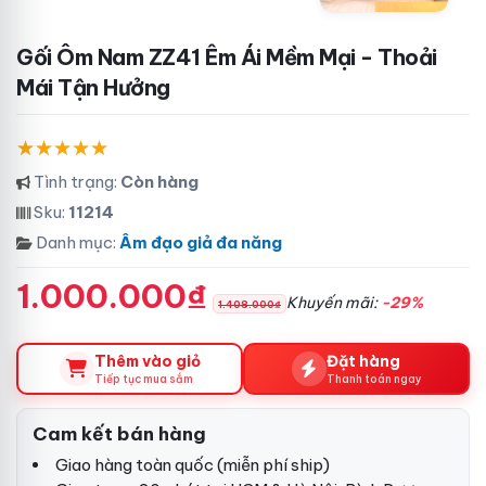
Gối Ôm Nam ZZ41 Êm Ái Mềm Mại - Thoải
Mái Tận Hưởng
Tình trạng:
Còn hàng
Sku:
11214
Danh mục:
Âm đạo giả đa năng
1.000.000₫
Khuyến mãi:
-29%
1.408.000₫
Thêm vào giỏ
Đặt hàng
Tiếp tục mua sắm
Thanh toán ngay
Cam kết bán hàng
Giao hàng toàn quốc (miễn phí ship)