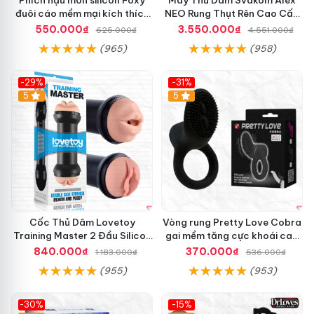
đuôi cáo mềm mại kích thích
NEO Rung Thụt Rên Cao Cấp
cảm giác mới
Điều Khiển App
550.000₫
3.550.000₫
625.000₫
4.551.000₫
(965)
(958)
-29%
-31%
Hot
5
5
Cốc Thủ Dâm Lovetoy
Vòng rung Pretty Love Cobra
Training Master 2 Đầu Silicon
gai mềm tăng cực khoái cao
Mềm Mại Tiện Lợi
cấp chính hãng
840.000₫
370.000₫
1.183.000₫
536.000₫
(955)
(953)
-30%
-15%