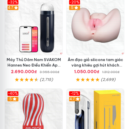
-32%
-20%
Hot
4.7
Hot
5
Máy Thủ Dâm Nam SVAKOM
Âm đạo giả silicone tam giác
Hannes Neo Điều Khiển App
vàng khiêu gợi hút khách
Kích Thích
hàng nam
2.690.000₫
1.050.000₫
3.955.000₫
1.312.000₫
(2,715)
(2,699)
-40%
-12%
Hot
5
Hot
4.7