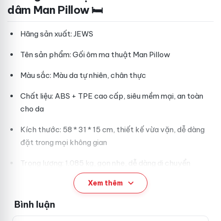
dâm Man Pillow 🛏️
Hãng sản xuất: JEWS
Tên sản phẩm: Gối ôm ma thuật Man Pillow
Màu sắc: Màu da tự nhiên, chân thực
Chất liệu: ABS + TPE cao cấp, siêu mềm mại, an toàn
cho da
Kích thước: 58 * 31 * 15 cm, thiết kế vừa vặn, dễ dàng
đặt trong mọi không gian
Trọng lượng: 1.085 kg, gọn nhẹ, dễ dàng di chuyển
Xem thêm
Trang bị lỗ âm đạo chân thực kèm gel bôi trơn, lõi âm
đạo có thể tháo rời để vệ sinh hoặc thay thế
Bình luận
Đối tượng sử dụng: Nam giới trên 18 tuổi