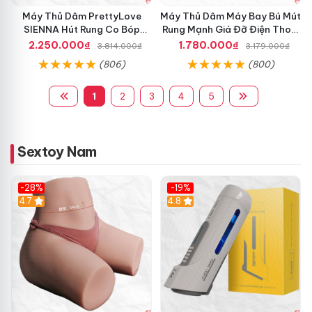
Máy Thủ Dâm PrettyLove
Máy Thủ Dâm Máy Bay Bú Mút
SIENNA Hút Rung Co Bóp
Rung Mạnh Giá Đỡ Điện Thoại
Mạnh Mẽ Nam
Chính Hãng
2.250.000₫
1.780.000₫
3.814.000₫
3.179.000₫
(806)
(800)
1
2
3
4
5
Sextoy Nam
-28%
-19%
4.7
Hot
4.8