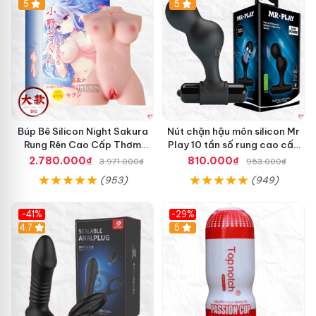
Hot
5
Hot
5
Búp Bê Silicon Night Sakura
Nút chặn hậu môn silicon Mr
Rung Rên Cao Cấp Thơm
Play 10 tần số rung cao cấp
Mượt
tăng khoái cảm
2.780.000₫
810.000₫
3.971.000₫
953.000₫
(953)
(949)
-41%
-29%
Hot
4.7
5