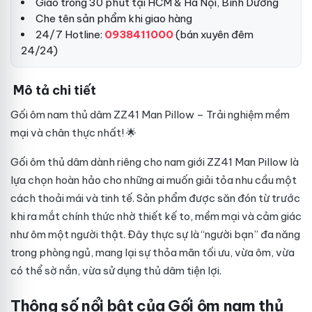
Giao trong 30 phút tại HCM & Hà Nội, Bình Dương
Che tên sản phẩm khi giao hàng
24/7 Hotline:
0938411000
(bán xuyên đêm
24/24)
Mô tả chi tiết
Gối ôm nam thủ dâm ZZ41 Man Pillow – Trải nghiệm mềm
mại và chân thực nhất! 🌟
Gối ôm thủ dâm dành riêng cho nam giới ZZ41 Man Pillow là
lựa chọn hoàn hảo cho những ai muốn giải tỏa nhu cầu một
cách thoải mái và tinh tế. Sản phẩm được săn đón từ trước
khi ra mắt chính thức nhờ thiết kế to, mềm mại và cảm giác
như ôm một người thật. Đây thực sự là “người bạn” đa năng
trong phòng ngủ, mang lại sự thỏa mãn tối ưu, vừa ôm, vừa
có thể sờ nắn, vừa sử dụng thủ dâm tiện lợi.
Thông số nổi bật của Gối ôm nam thủ