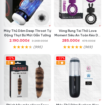
Máy Thủ Dâm Deep Throat Tự
Vòng Rung Tai Thỏ Love
Động Thụt Bú Mút Gắn Tường
Moment Siêu An Toàn Kéo Dài
Thời Gian
2.190.000₫
285.000₫
3.268.000₫
475.000₫
(995)
(969)
-12%
-22%
Hot
5
5
Phích hậu môn silicon Foxy
Máy Thủ Dâm Svakom Alex