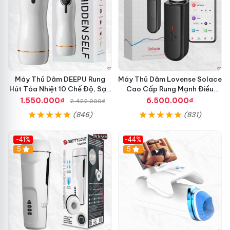
Máy Thủ Dâm DEEPU Rung
Máy Thủ Dâm Lovense Solace
Hút Tỏa Nhiệt 10 Chế Độ, Sạc
Cao Cấp Rung Mạnh Điều
Pin
Khiển App
1.550.000₫
6.500.000₫
2.422.000₫
(846)
(831)
-41%
-44%
Hot
5
Hot
5