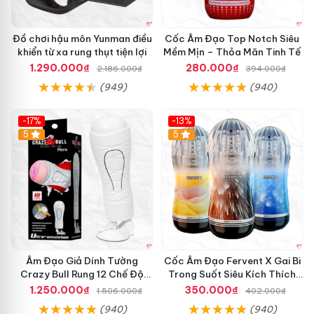
Đồ chơi hậu môn Yunman điều
Cốc Âm Đạo Top Notch Siêu
khiển từ xa rung thụt tiện lợi
Mềm Mịn – Thỏa Mãn Tinh Tế
1.290.000₫
280.000₫
2.186.000₫
394.000₫
(949)
(940)
-17%
-13%
5
Hot
5
Âm Đạo Giả Dính Tường
Cốc Âm Đạo Fervent X Gai Bi
Crazy Bull Rung 12 Chế Độ
Trong Suốt Siêu Kích Thích
Siêu Mạnh
Nam Giới
1.250.000₫
350.000₫
1.506.000₫
402.000₫
(940)
(940)