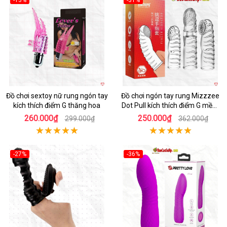
-13%
-31%
Hot
Đồ chơi sextoy nữ rung ngón tay
Đồ chơi ngón tay rung Mizzzee
kích thích điểm G thăng hoa
Dot Pull kích thích điểm G mềm
mại
260.000₫
250.000₫
299.000₫
362.000₫
-27%
-36%
Hot
Hot