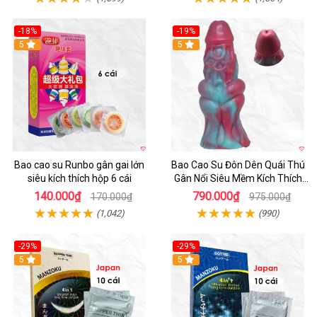
-18%
-19%
Hot
5
5
Bao cao su Runbo gân gai lớn
Bao Cao Su Đôn Dên Quái Thú
siêu kích thích hộp 6 cái
Gân Nổi Siêu Mềm Kích Thích
Tột Đỉnh
140.000₫
790.000₫
170.000₫
975.000₫
(1,042)
(990)
-29%
-29%
5
5