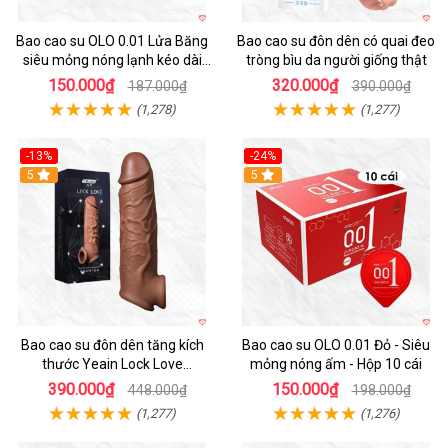
Bao cao su OLO 0.01 Lửa Băng
Bao cao su đôn dên có quai đeo
siêu mỏng nóng lạnh kéo dài
tròng bìu da người giống thật
thời gian hộp 10
150.000₫
320.000₫
187.000₫
390.000₫
(1,278)
(1,277)
-13%
-24%
5
Hot
5
Bao cao su đôn dên tăng kích
Bao cao su OLO 0.01 Đỏ - Siêu
thước Yeain Lock Love
mỏng nóng ấm - Hộp 10 cái
Raytheon
390.000₫
150.000₫
448.000₫
198.000₫
(1,277)
(1,276)