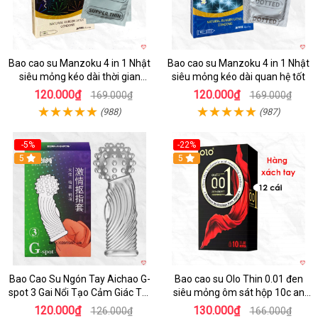
Bao cao su Manzoku 4 in 1 Nhật
Bao cao su Manzoku 4 in 1 Nhật
siêu mỏng kéo dài thời gian
siêu mỏng kéo dài quan hệ tốt
chính hãng
120.000₫
120.000₫
169.000₫
169.000₫
(988)
(987)
-5%
-22%
5
5
Bao Cao Su Ngón Tay Aichao G-
Bao cao su Olo Thin 0.01 đen
spot 3 Gai Nổi Tạo Cảm Giác Tột
siêu mỏng ôm sát hộp 10c an
Đỉnh
toàn
120.000₫
130.000₫
126.000₫
166.000₫