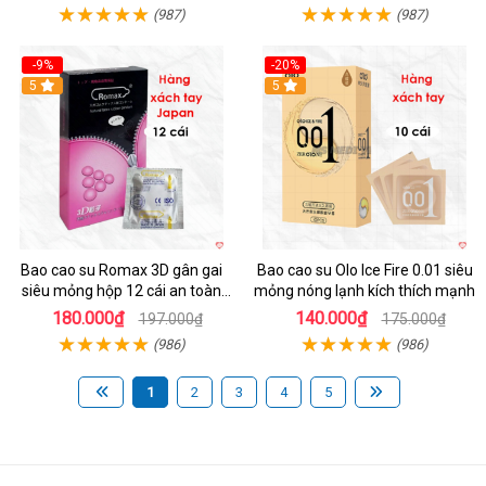
(987)
(987)
-9%
-20%
5
5
Bao cao su Romax 3D gân gai
Bao cao su Olo Ice Fire 0.01 siêu
siêu mỏng hộp 12 cái an toàn
mỏng nóng lạnh kích thích mạnh
chất lượng
180.000₫
140.000₫
197.000₫
175.000₫
(986)
(986)
1
2
3
4
5