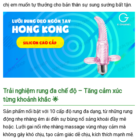
chị em muốn tự thưởng cho bản thân sự sung sướng bất tận.
Lưỡi
Trải nghiệm rung đa chế độ – Tăng cảm xúc
rung
từng khoảnh khắc 🌟
ngón
tay
Sản phẩm nổi bật với 10 cấp độ rung đa dạng, từ những rung
Baile
động nhẹ nhàng êm ái đến sự bùng nổ sảng khoái đầy mê
silicon
hoặc. Lưỡi gai nổi nhẹ nhàng massage vùng nhạy cảm mà
10
không gây khó chịu, tạo cảm giác dễ chịu, kích thích mạnh mẽ.
chế