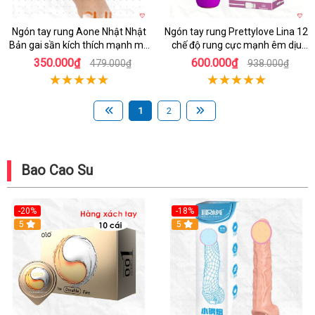
Ngón tay rung Aone Nhật Nhật
Ngón tay rung Prettylove Lina 12
Bản gai sần kích thích mạnh mẽ
chế độ rung cực mạnh êm dịu
dễ dùng
cầm tay
350.000₫
600.000₫
479.000₫
938.000₫
1
2
Bao Cao Su
-20%
-18%
Hot
5
5