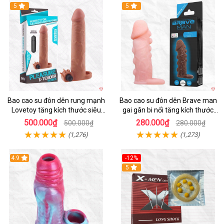
5
5
Bao cao su đôn dên rung mạnh
Bao cao su đôn dên Brave man
Lovetoy tăng kích thước siêu
gai gân bi nổi tăng kích thước
phê
kéo dài thời gian
500.000₫
280.000₫
500.000₫
280.000₫
(1,276)
(1,273)
4.9
-12%
Hot
5