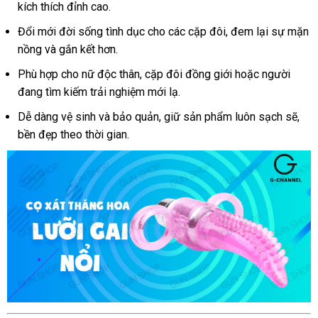
kích thích đỉnh cao.
silicon
10
Đổi mới đời sống tình dục cho các cặp đôi, đem lại sự mặn
chế
nồng và gắn kết hơn.
độ
rung
Phù hợp cho nữ độc thân, cặp đôi đồng giới hoặc người
kích
đang tìm kiếm trải nghiệm mới lạ.
thích
Dễ dàng vệ sinh và bảo quản, giữ sản phẩm luôn sạch sẽ,
bền đẹp theo thời gian.