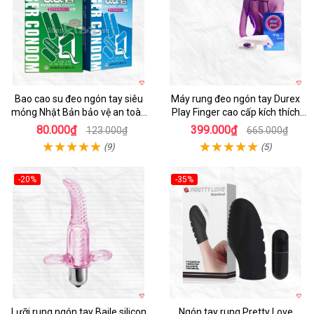
Bao cao su đeo ngón tay siêu
Máy rung đeo ngón tay Durex
mỏng Nhật Bản bảo vệ an toàn
Play Finger cao cấp kích thích
kích thích
mạnh mẽ
80.000₫
399.000₫
123.000₫
665.000₫
(9)
(5)
-20%
-35%
Lưỡi rung ngón tay Baile silicon
Ngón tay rung Pretty Love