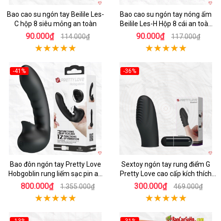
Bao cao su ngón tay Beilile Les-
Bao cao su ngón tay nóng ấm
C hộp 8 siêu mỏng an toàn
Beilile Les-H Hộp 8 cái an toàn
kích thích
90.000₫
90.000₫
114.000₫
117.000₫
-41%
-36%
Bao đôn ngón tay Pretty Love
Sextoy ngón tay rung điểm G
Hobgoblin rung liếm sạc pin an
Pretty Love cao cấp kích thích
toàn
cực khoái
800.000₫
300.000₫
1.355.000₫
469.000₫