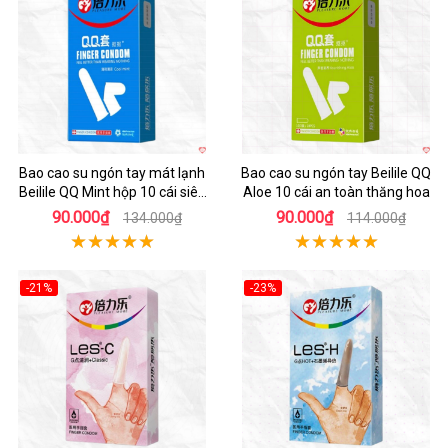
Hot
Hot
Bao cao su ngón tay mát lạnh
Bao cao su ngón tay Beilile QQ
Beilile QQ Mint hộp 10 cái siêu
Aloe 10 cái an toàn thăng hoa
an toàn
90.000₫
90.000₫
134.000₫
114.000₫
-21%
-23%
Hot
Hot