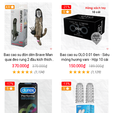
4.8
-21%
Hot
5
Bao cao su đôn dên Brave Man
Bao cao su OLO 0.01 Đen - Siêu
quai đeo rung 2 đầu kích thích
mỏng hương vani - Hộp 10 cái
mạnh
370.000₫
150.000₫
370.000₫
189.000₫
(1,134)
(1,129)
-17%
-13%
Hot
5
5