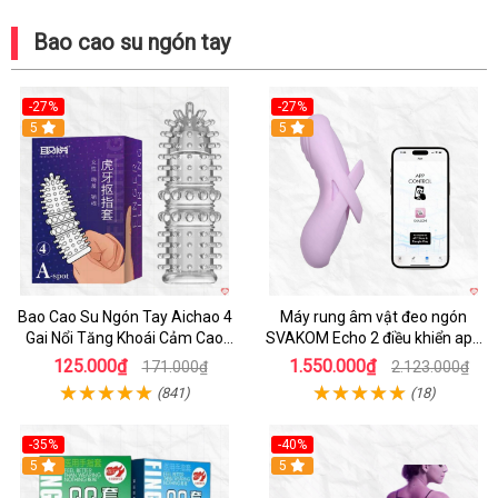
Bao cao su ngón tay
-27%
-27%
5
5
Bao Cao Su Ngón Tay Aichao 4
Máy rung âm vật đeo ngón
Gai Nổi Tăng Khoái Cảm Cao
SVAKOM Echo 2 điều khiển app
Cấp
sục sướng
125.000₫
1.550.000₫
171.000₫
2.123.000₫
(841)
(18)
-35%
-40%
Hot
5
Hot
5