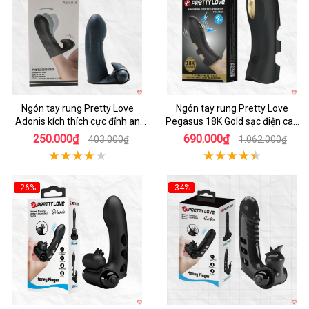
Ngón tay rung Pretty Love
Ngón tay rung Pretty Love
Adonis kích thích cực đỉnh an
Pegasus 18K Gold sạc điện cao
toàn chất liệu silicon
cấp
250.000₫
690.000₫
403.000₫
1.062.000₫
-26%
-34%