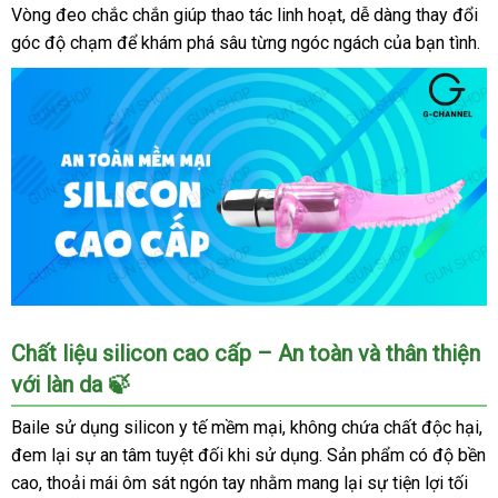
độ
Vòng đeo chắc chắn giúp thao tác linh hoạt, dễ dàng thay đổi
rung
góc độ chạm để khám phá sâu từng ngóc ngách của bạn tình.
kích
thích
Lưỡi
Chất liệu silicon cao cấp – An toàn và thân thiện
rung
với làn da 🍃
ngón
tay
Baile sử dụng silicon y tế mềm mại, không chứa chất độc hại,
Baile
đem lại sự an tâm tuyệt đối khi sử dụng. Sản phẩm có độ bền
silicon
cao, thoải mái ôm sát ngón tay nhằm mang lại sự tiện lợi tối
10