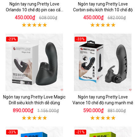
Ngón tay rung Pretty Love
Ngón tay rung Pretty Love
Orlando 10 chế độ pin cao cấp
Corbin siêu kích thích 10 chế độ
kích thích
450.000₫
450.000₫
608.000₫
682.000₫
-23%
-33%
Ngón tay rung Pretty Love Magic
Ngón tay rung Pretty Love
Drill siêu kích thích dễ dùng
Vance 10 chế độ rung mạnh mẽ
890.000₫
590.000₫
1.156.000₫
881.000₫
-33%
-21%