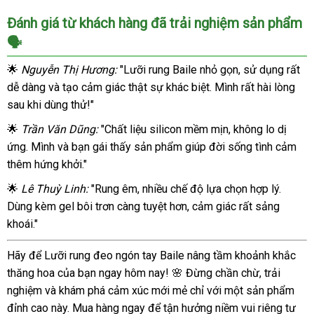
Lưỡi
Đánh giá từ khách hàng đã trải nghiệm sản phẩm
rung
ngón
🗣️
tay
Baile
🌟
Nguyễn Thị Hương:
"Lưỡi rung Baile nhỏ gọn, sử dụng rất
silicon
dễ dàng và tạo cảm giác thật sự khác biệt. Mình rất hài lòng
10
sau khi dùng thử!"
chế
🌟
độ
Trần Văn Dũng:
"Chất liệu silicon mềm mịn, không lo dị
rung
ứng. Mình và bạn gái thấy sản phẩm giúp đời sống tình cảm
kích
thêm hứng khởi."
thích
🌟
Lê Thuỳ Linh:
"Rung êm, nhiều chế độ lựa chọn hợp lý.
Dùng kèm gel bôi trơn càng tuyệt hơn, cảm giác rất sảng
khoái."
Hãy để Lưỡi rung đeo ngón tay Baile nâng tầm khoảnh khắc
thăng hoa của bạn ngay hôm nay! 🌸 Đừng chần chừ, trải
nghiệm và khám phá cảm xúc mới mẻ chỉ với một sản phẩm
đỉnh cao này. Mua hàng ngay để tận hưởng niềm vui riêng tư