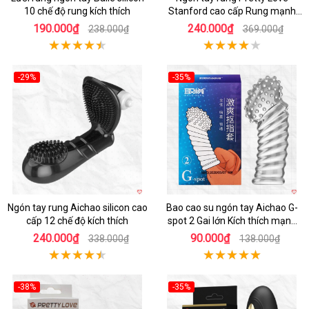
10 chế độ rung kích thích
Stanford cao cấp Rung mạnh
Chống nước
190.000₫
240.000₫
238.000₫
369.000₫
-29%
-35%
Hot
Ngón tay rung Aichao silicon cao
Bao cao su ngón tay Aichao G-
cấp 12 chế độ kích thích
spot 2 Gai lớn Kích thích mạnh
mẽ
240.000₫
90.000₫
338.000₫
138.000₫
-38%
-35%
Hot