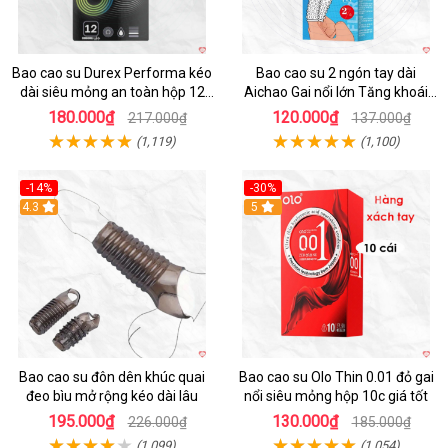
Bao cao su Durex Performa kéo
Bao cao su 2 ngón tay dài
dài siêu mỏng an toàn hộp 12
Aichao Gai nổi lớn Tăng khoái
cái
cảm
180.000₫
120.000₫
217.000₫
137.000₫
(1,119)
(1,100)
-14%
-30%
4.3
5
Bao cao su đôn dên khúc quai
Bao cao su Olo Thin 0.01 đỏ gai
đeo bìu mở rộng kéo dài lâu
nổi siêu mỏng hộp 10c giá tốt
195.000₫
130.000₫
226.000₫
185.000₫
(1,099)
(1,054)