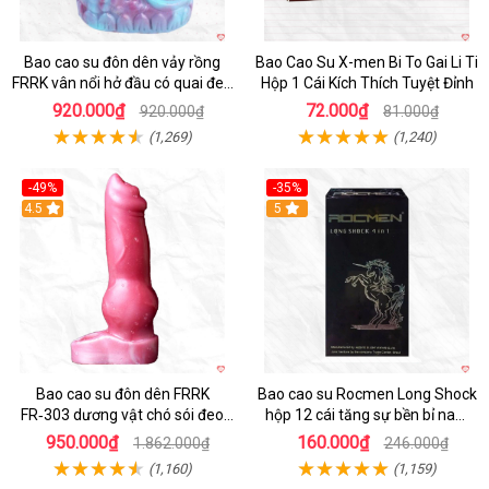
Bao cao su đôn dên vảy rồng
Bao Cao Su X-men Bi To Gai Li Ti
FRRK vân nổi hở đầu có quai đeo
Hộp 1 Cái Kích Thích Tuyệt Đỉnh
bìu cao cấp
920.000₫
72.000₫
920.000₫
81.000₫
(1,269)
(1,240)
-49%
-35%
4.5
5
Bao cao su đôn dên FRRK
Bao cao su Rocmen Long Shock
FR‑303 dương vật chó sói đeo
hộp 12 cái tăng sự bền bỉ nam
tiện lợi cực đã
giới
950.000₫
160.000₫
1.862.000₫
246.000₫
(1,160)
(1,159)