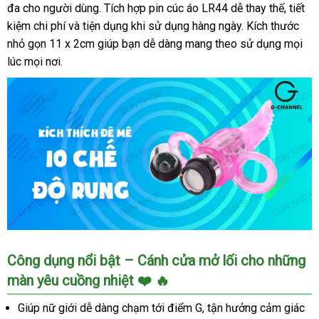
đa cho người dùng. Tích hợp pin cúc áo LR44 dễ thay thế, tiết
chế
độ
kiệm chi phí và tiện dụng khi sử dụng hàng ngày. Kích thước
rung
nhỏ gọn 11 x 2cm giúp bạn dễ dàng mang theo sử dụng mọi
kích
lúc mọi nơi.
thích
Lưỡi
Công dụng nổi bật – Cánh cửa mở lối cho những
rung
màn yêu cuồng nhiệt ❤️ 🔥
ngón
tay
Giúp nữ giới dễ dàng chạm tới điểm G, tận hưởng cảm giác
Baile