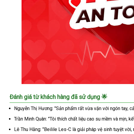
Bao
Đánh giá từ khách hàng đã sử dụng 🌟
cao
su
Nguyễn Thị Hương: "Sản phẩm rất vừa vặn với ngón tay, cả
ngón
Trần Minh Quân: "Tôi thích chất liệu cao su mềm và mịn, kế
tay
Beilile
Lê Thu Hằng: "Beilile Les-C là giải pháp vệ sinh tuyệt vời
Les-