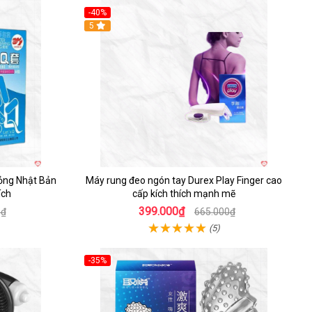
-40%
Hot
5
ỏng Nhật Bản
Máy rung đeo ngón tay Durex Play Finger cao
ích
cấp kích thích mạnh mẽ
399.000₫
0₫
665.000₫
(5)
-35%
Hot