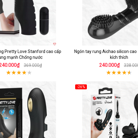
ng Pretty Love Stanford cao cấp
Ngón tay rung Aichao silicon cao
ung mạnh Chống nước
kích thích
240.000₫
240.000₫
369.000₫
338.00
-26%