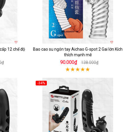
 cấp 12 chế độ
Bao cao su ngón tay Aichao G-spot 2 Gai lớn Kích
thích mạnh mẽ
90.000₫
0₫
138.000₫
-34%