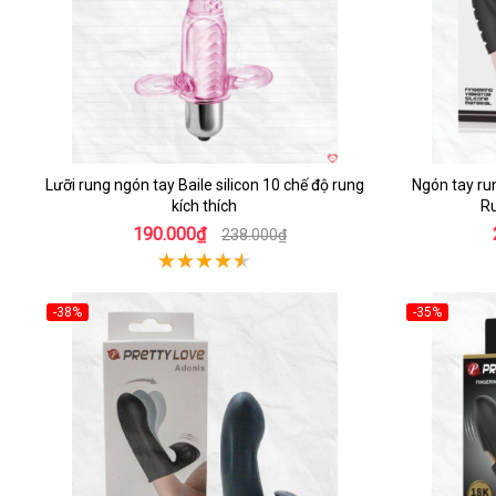
Lưỡi rung ngón tay Baile silicon 10 chế độ rung
Ngón tay ru
kích thích
R
190.000₫
238.000₫
-38%
-35%
Hot