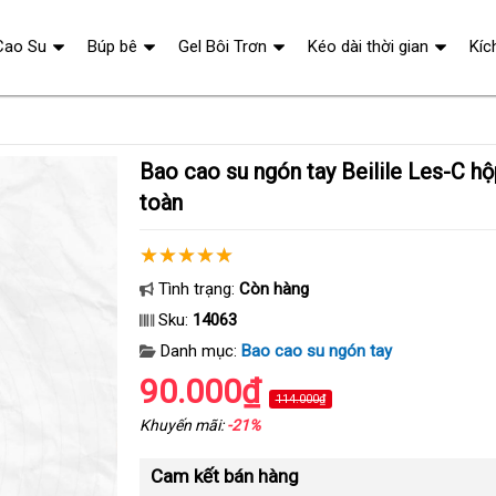
Cao Su
Búp bê
Gel Bôi Trơn
Kéo dài thời gian
Kíc
Bao cao su ngón tay Beilile Les-C hộp 8 siêu mỏng an
toàn
Tình trạng:
Còn hàng
Sku:
14063
Danh mục:
Bao cao su ngón tay
90.000₫
114.000₫
Khuyến mãi:
-21%
Cam kết bán hàng