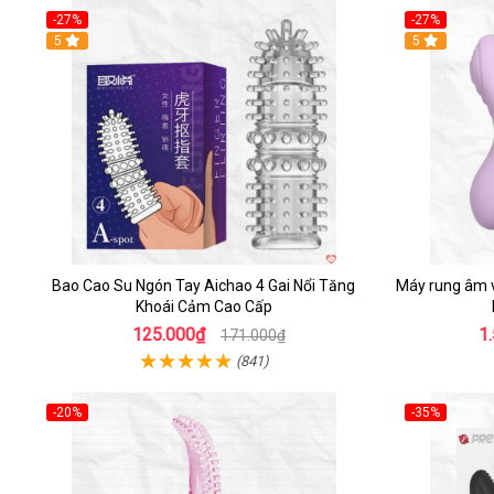
-27%
-27%
5
5
Bao Cao Su Ngón Tay Aichao 4 Gai Nổi Tăng
Máy rung âm 
Khoái Cảm Cao Cấp
125.000₫
1
171.000₫
(841)
-20%
-35%