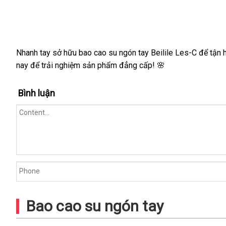
C
hộp
8
siêu
Nhanh tay sở hữu bao cao su ngón tay Beilile Les-C để tận 
mỏng
an
nay để trải nghiệm sản phẩm đẳng cấp! 🌸
toàn
Bình luận
Bao cao su ngón tay