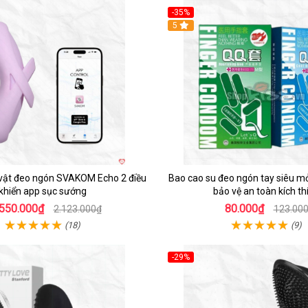
-35%
Hot
5
vật đeo ngón SVAKOM Echo 2 điều
Bao cao su đeo ngón tay siêu m
khiển app sục sướng
bảo vệ an toàn kích th
.550.000₫
80.000₫
2.123.000₫
123.00
(18)
(9)
-29%