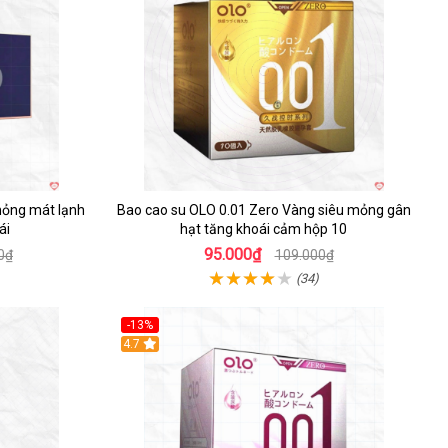
mỏng mát lạnh
Bao cao su OLO 0.01 Zero Vàng siêu mỏng gân
ái
hạt tăng khoái cảm hộp 10
95.000₫
0₫
109.000₫
(34)
-13%
4.7