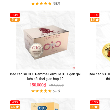
(987)
-24%
-11%
Hot
5
3.5
Bao cao su OLO Gamma Formula 0.01 gân gai
Bao cao su OL
kéo dài thời gian hộp 10
th
150.000₫
197.000₫
(101)
-23%
-13%
Hot
4.5
Hot
5