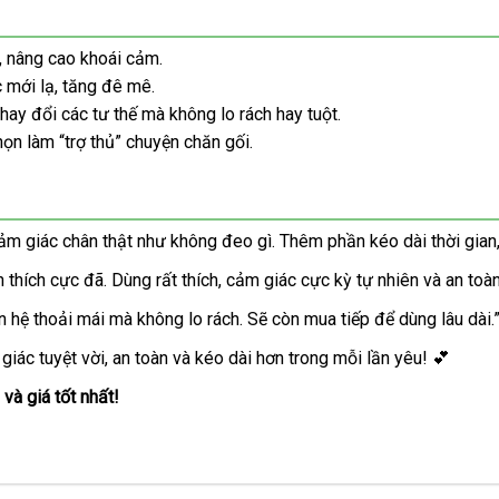
n, nâng cao khoái cảm.
c mới lạ, tăng đê mê.
 thay đổi các tư thế mà không lo rách hay tuột.
họn làm “trợ thủ” chuyện chăn gối.
ảm giác chân thật như không đeo gì. Thêm phần kéo dài thời gian,
 thích cực đã. Dùng rất thích, cảm giác cực kỳ tự nhiên và an toàn
n hệ thoải mái mà không lo rách. Sẽ còn mua tiếp để dùng lâu dài.
iác tuyệt vời, an toàn và kéo dài hơn trong mỗi lần yêu! 💕
à giá tốt nhất!