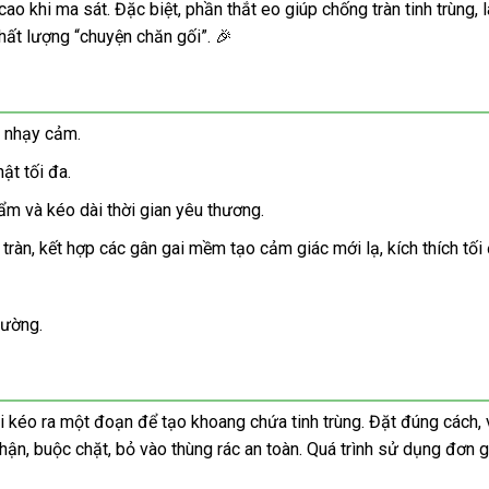
o khi ma sát. Đặc biệt, phần thắt eo giúp chống tràn tinh trùng, 
hất lượng “chuyện chăn gối”. 🎉
a nhạy cảm.
ật tối đa.
ẩm và kéo dài thời gian yêu thương.
àn, kết hợp các gân gai mềm tạo cảm giác mới lạ, kích thích tối 
rường.
rồi kéo ra một đoạn để tạo khoang chứa tinh trùng. Đặt đúng cách,
hận, buộc chặt, bỏ vào thùng rác an toàn. Quá trình sử dụng đơn 