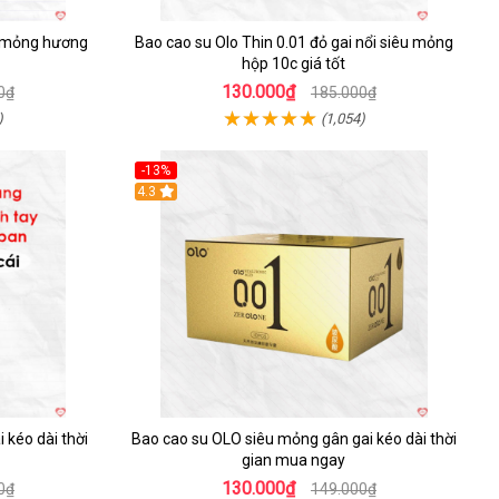
u mỏng hương
Bao cao su Olo Thin 0.01 đỏ gai nổi siêu mỏng
hộp 10c giá tốt
130.000₫
0₫
185.000₫
)
(1,054)
-13%
4.3
 kéo dài thời
Bao cao su OLO siêu mỏng gân gai kéo dài thời
gian mua ngay
130.000₫
0₫
149.000₫