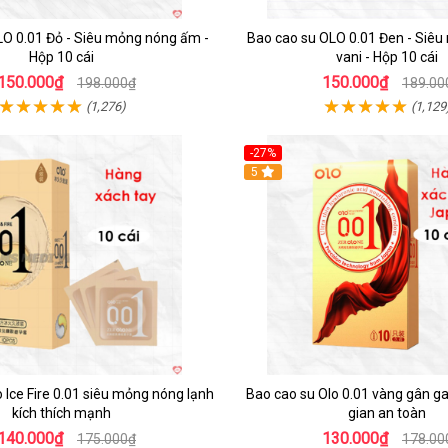
LO 0.01 Đỏ - Siêu mỏng nóng ấm -
Bao cao su OLO 0.01 Đen - Siê
Hộp 10 cái
vani - Hộp 10 cái
150.000₫
150.000₫
198.000₫
189.00
(1,276)
(1,129
-27%
5
 Ice Fire 0.01 siêu mỏng nóng lạnh
Bao cao su Olo 0.01 vàng gân gai
kích thích mạnh
gian an toàn
140.000₫
130.000₫
175.000₫
178.00