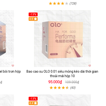
(728)
-13%
Hot
4.8
l bôi trơn hộp
Bao cao su OLO 0.01 siêu mỏng kéo dài thời gian
thoải mái hộp 10
95.000₫
0₫
109.000₫
(43)
-13%
Hot
4.4