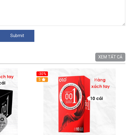
XEM TẤT CẢ
-30%
5