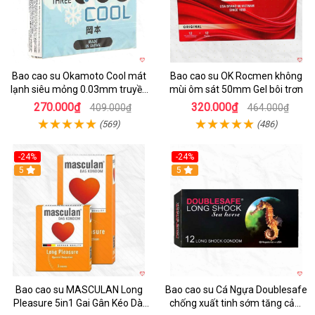
Bao cao su Okamoto Cool mát
Bao cao su OK Rocmen không
lạnh siêu mỏng 0.03mm truyền
mùi ôm sát 50mm Gel bôi trơn
nhiệt nhanh
270.000₫
320.000₫
409.000₫
464.000₫
(569)
(486)
-24%
-24%
5
5
Bao cao su MASCULAN Long
Bao cao su Cá Ngựa Doublesafe
Pleasure 5in1 Gai Gân Kéo Dài
chống xuất tinh sớm tăng cảm