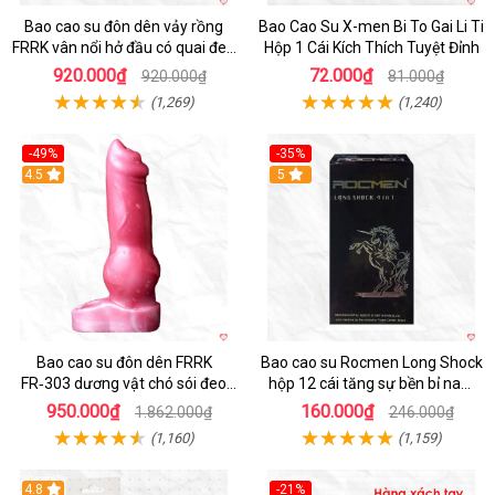
Bao cao su đôn dên vảy rồng
Bao Cao Su X-men Bi To Gai Li Ti
FRRK vân nổi hở đầu có quai đeo
Hộp 1 Cái Kích Thích Tuyệt Đỉnh
bìu cao cấp
920.000₫
72.000₫
920.000₫
81.000₫
(1,269)
(1,240)
-49%
-35%
4.5
5
Bao cao su đôn dên FRRK
Bao cao su Rocmen Long Shock
FR‑303 dương vật chó sói đeo
hộp 12 cái tăng sự bền bỉ nam
tiện lợi cực đã
giới
950.000₫
160.000₫
1.862.000₫
246.000₫
(1,160)
(1,159)
4.8
-21%