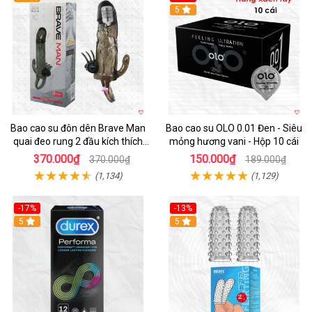
Hot
5
Bao cao su đôn dên Brave Man
Bao cao su OLO 0.01 Đen - Siêu
quai đeo rung 2 đầu kích thích
mỏng hương vani - Hộp 10 cái
mạnh
370.000₫
150.000₫
370.000₫
189.000₫
(1,134)
(1,129)
-17%
-13%
Hot
5
5