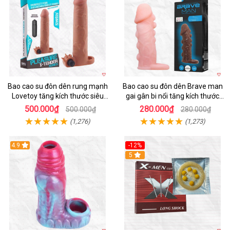
Bao cao su đôn dên rung mạnh
Bao cao su đôn dên Brave man
Lovetoy tăng kích thước siêu
gai gân bi nổi tăng kích thước
phê
kéo dài thời gian
500.000₫
280.000₫
500.000₫
280.000₫
(1,276)
(1,273)
4.9
-12%
Hot
5