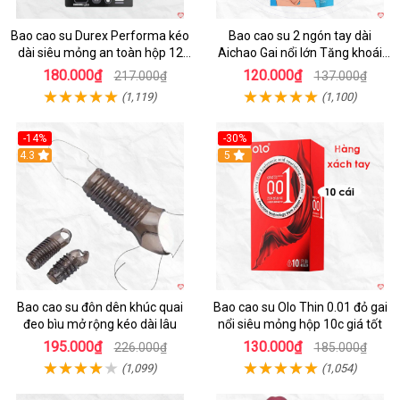
Bao cao su Durex Performa kéo
Bao cao su 2 ngón tay dài
dài siêu mỏng an toàn hộp 12
Aichao Gai nổi lớn Tăng khoái
cái
cảm
180.000₫
120.000₫
217.000₫
137.000₫
(1,119)
(1,100)
-14%
-30%
4.3
5
Bao cao su đôn dên khúc quai
Bao cao su Olo Thin 0.01 đỏ gai
đeo bìu mở rộng kéo dài lâu
nổi siêu mỏng hộp 10c giá tốt
195.000₫
130.000₫
226.000₫
185.000₫
(1,099)
(1,054)