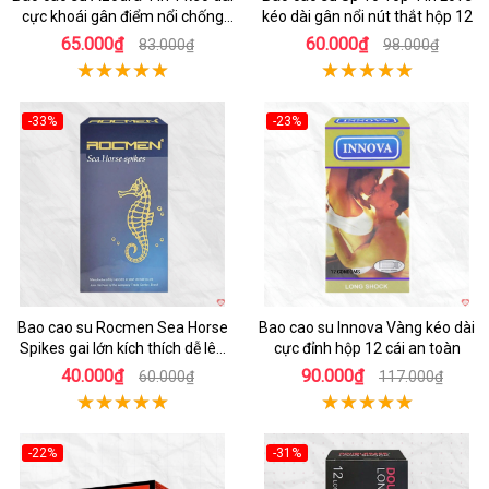
cực khoái gân điểm nổi chống
kéo dài gân nổi nút thắt hộp 12
tuột 12 cái
65.000₫
60.000₫
83.000₫
98.000₫
-33%
-23%
Hot
Hot
Bao cao su Rocmen Sea Horse
Bao cao su Innova Vàng kéo dài
Spikes gai lớn kích thích dễ lên
cực đỉnh hộp 12 cái an toàn
đỉnh
40.000₫
90.000₫
60.000₫
117.000₫
-22%
-31%
Hot
Hot