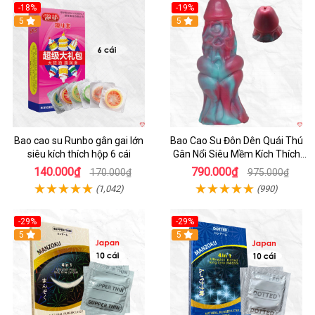
-18%
-19%
Hot
5
5
Bao cao su Runbo gân gai lớn
Bao Cao Su Đôn Dên Quái Thú
siêu kích thích hộp 6 cái
Gân Nổi Siêu Mềm Kích Thích
Tột Đỉnh
140.000₫
790.000₫
170.000₫
975.000₫
(1,042)
(990)
-29%
-29%
5
5