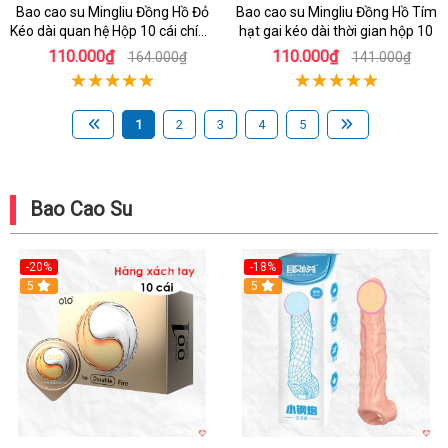
Bao cao su Mingliu Đồng Hồ Đỏ
Bao cao su Mingliu Đồng Hồ Tím
Kéo dài quan hệ Hộp 10 cái chính
hạt gai kéo dài thời gian hộp 10
hãng tăng khoái cảm
110.000₫
110.000₫
164.000₫
141.000₫
1
2
3
4
5
Bao Cao Su
-20%
-18%
Hot
5
5