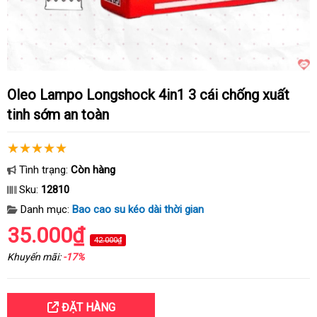
Oleo Lampo Longshock 4in1 3 cái chống xuất
tinh sớm an toàn
Tình trạng:
Còn hàng
Sku:
12810
Danh mục:
Bao cao su kéo dài thời gian
35.000₫
42.000₫
Khuyến mãi:
-17%
ĐẶT HÀNG