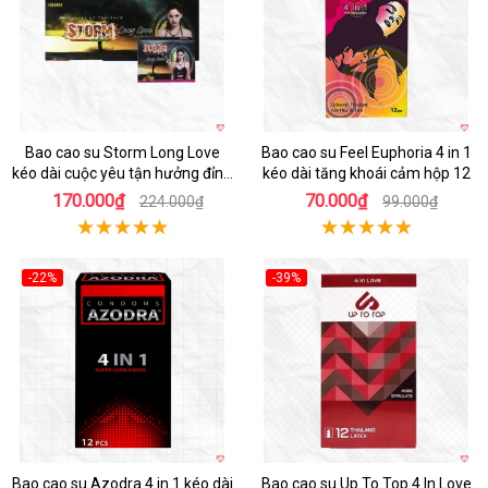
Bao cao su Storm Long Love
Bao cao su Feel Euphoria 4 in 1
kéo dài cuộc yêu tận hưởng đỉnh
kéo dài tăng khoái cảm hộp 12
cao
170.000₫
70.000₫
224.000₫
99.000₫
-22%
-39%
Hot
Hot
Bao cao su Azodra 4 in 1 kéo dài
Bao cao su Up To Top 4 In Love