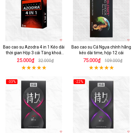
Bao cao su Azodra 4 in 1 Kéo dài
Bao cao su Cá Ngựa chính hãng
thời gian Hộp 3 cái Tăng khoái
kéo dài time, hộp 12 cái
cảm
25.000₫
75.000₫
32.000₫
109.000₫
-33%
-22%