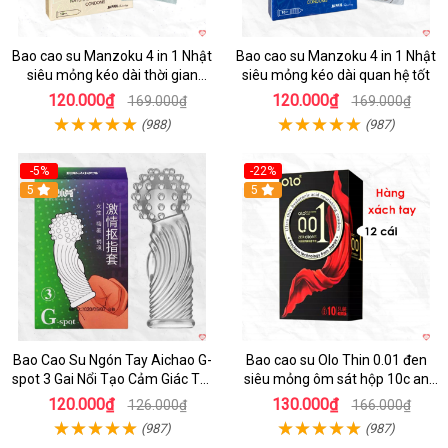
Bao cao su Manzoku 4 in 1 Nhật
Bao cao su Manzoku 4 in 1 Nhật
siêu mỏng kéo dài thời gian
siêu mỏng kéo dài quan hệ tốt
chính hãng
120.000₫
120.000₫
169.000₫
169.000₫
(988)
(987)
-5%
-22%
5
5
Bao Cao Su Ngón Tay Aichao G-
Bao cao su Olo Thin 0.01 đen
spot 3 Gai Nổi Tạo Cảm Giác Tột
siêu mỏng ôm sát hộp 10c an
Đỉnh
toàn
120.000₫
130.000₫
126.000₫
166.000₫
(987)
(987)