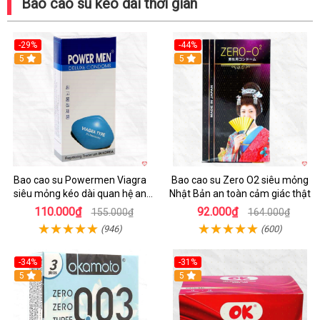
Bao cao su kéo dài thời gian
-29%
-44%
5
5
Bao cao su Powermen Viagra
Bao cao su Zero O2 siêu mỏng
siêu mỏng kéo dài quan hệ an
Nhật Bản an toàn cảm giác thật
toàn chất lượng
110.000₫
92.000₫
155.000₫
164.000₫
(946)
(600)
-34%
-31%
Hot
5
5