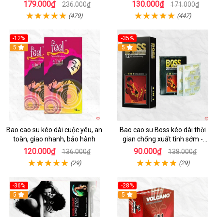
Cuộc Yêu
giác Nam
179.000₫
130.000₫
236.000₫
171.000₫
(479)
(447)
-12%
-35%
5
5
Bao cao su kéo dài cuộc yêu, an
Bao cao su Boss kéo dài thời
toàn, giao nhanh, bảo hành
gian chống xuất tinh sớm -
SHP382
120.000₫
90.000₫
136.000₫
138.000₫
(29)
(29)
-36%
-28%
5
5