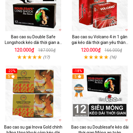
Bao cao su Double Safe
Bao cao su Volcano 4 in 1 gân
Longshock kéo dài thời gian an
gai kéo dài thời gian yêu thăng
toàn uy tín
hoa
120.000₫
120.000₫
187.000₫
166.000₫
(17)
(16)
-22%
-18%
5
Hot
5
Bao cao su gai Inova Gold chính
Bao cao su Doublesafe kéo dài
hãng tăng khoái cảm kéo dài
thời gian Mỏng an toàn