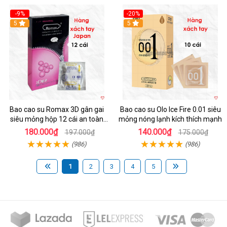
-9%
-20%
5
5
Bao cao su Romax 3D gân gai
Bao cao su Olo Ice Fire 0.01 siêu
siêu mỏng hộp 12 cái an toàn
mỏng nóng lạnh kích thích mạnh
chất lượng
180.000₫
140.000₫
197.000₫
175.000₫
(986)
(986)
1
2
3
4
5