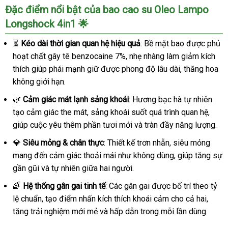
Đặc điểm nổi bật của bao cao su Oleo Lampo
Longshock 4in1 🌟
⏳
Kéo dài thời gian quan hệ hiệu quả
: Bề mặt bao được phủ
hoạt chất gây tê benzocaine 7%, nhẹ nhàng làm giảm kích
thích giúp phái mạnh giữ được phong độ lâu dài, thăng hoa
không giới hạn.
🌿
Cảm giác mát lạnh sảng khoái
: Hương bạc hà tự nhiên
tạo cảm giác the mát, sảng khoái suốt quá trình quan hệ,
giúp cuộc yêu thêm phần tươi mới và tràn đầy năng lượng.
💎
Siêu mỏng & chân thực
: Thiết kế trơn nhẵn, siêu mỏng
mang đến cảm giác thoải mái như không dùng, giúp tăng sự
gần gũi và tự nhiên giữa hai người.
🌈
Hệ thống gân gai tinh tế
: Các gân gai được bố trí theo tỷ
lệ chuẩn, tạo điểm nhấn kích thích khoái cảm cho cả hai,
tăng trải nghiệm mới mẻ và hấp dẫn trong mỗi lần dùng.