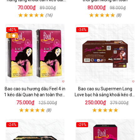
cuộc yêu
70.000₫
80.000₫
89.000₫
98.000₫
(16)
(8)
-40%
-34%
Hot
5
Hot
Bao cao su hương dâu Feel 4 in
Bao cao su Supermen Long
1 kéo dài Quan hệ an toàn thơm
Love bạc hà sảng khoái kéo dài
mát
cuộc yêu mãi
75.000₫
250.000₫
125.000₫
379.000₫
(8)
-24%
-29%
Hot
Hot