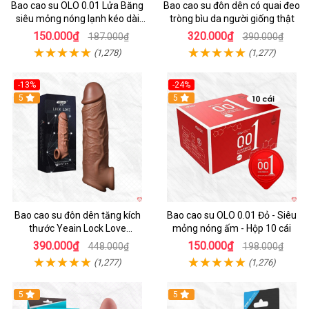
Bao cao su OLO 0.01 Lửa Băng
Bao cao su đôn dên có quai đeo
siêu mỏng nóng lạnh kéo dài
tròng bìu da người giống thật
thời gian hộp 10
150.000₫
320.000₫
187.000₫
390.000₫
(1,278)
(1,277)
-13%
-24%
5
Hot
5
Bao cao su đôn dên tăng kích
Bao cao su OLO 0.01 Đỏ - Siêu
thước Yeain Lock Love
mỏng nóng ấm - Hộp 10 cái
Raytheon
390.000₫
150.000₫
448.000₫
198.000₫
(1,277)
(1,276)
5
5