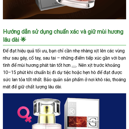
Nước
Hướng dẫn sử dụng chuẩn xác và giữ mùi hương
hoa
lâu dài 🌟
nữ
QuicksAnd
Để đạt hiệu quả tối ưu, bạn chỉ cần nhẹ nhàng xịt lên các vùng
đỏ
như sau gáy, cổ tay, sau tai – những điểm tiếp xúc gần với bạn
kích
tình để
mùi hương phát tán tốt hơn
. Nên xịt trước khoảng
thích
10–15 phút khi chuẩn bị đi dự tiệc hoặc hẹn hò để đạt được
nam
giới
sức lan tỏa tốt nhất. Bảo quản sản phẩm ở nơi khô ráo, thoáng
mạnh
mát để giữ chất lượng lâu dài.
mẽ
không
mùi