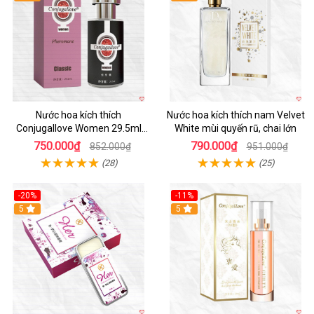
Nước hoa kích thích
Nước hoa kích thích nam Velvet
Conjugallove Women 29.5ml
White mùi quyến rũ, chai lớn
tăng ham muốn quyến rũ mãnh
750.000₫
790.000₫
852.000₫
951.000₫
liệt
(28)
(25)
-20%
-11%
5
5