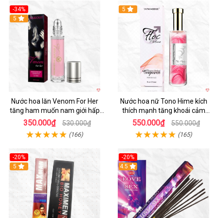
-34%
5
5
Nước hoa lăn Venom For Her
Nước hoa nữ Tono Hime kích
tăng ham muốn nam giới hấp
thích mạnh tăng khoái cảm
dẫn
chàng mê
350.000₫
550.000₫
530.000₫
550.000₫
(166)
(165)
-20%
-20%
5
4.5