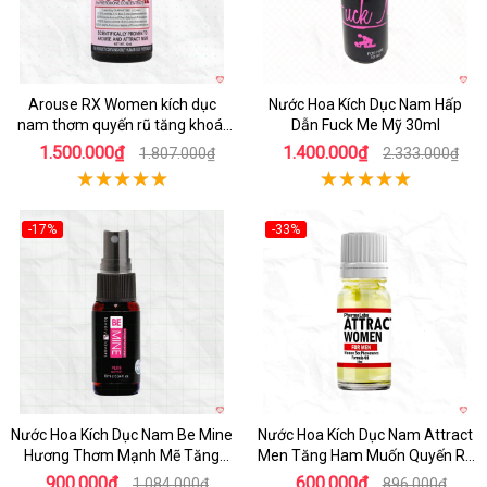
Arouse RX Women kích dục
Nước Hoa Kích Dục Nam Hấp
nam thơm quyến rũ tăng khoái
Dẫn Fuck Me Mỹ 30ml
cảm
1.500.000₫
1.400.000₫
1.807.000₫
2.333.000₫
-17%
-33%
Nước Hoa Kích Dục Nam Be Mine
Nước Hoa Kích Dục Nam Attract
Hương Thơm Mạnh Mẽ Tăng
Men Tăng Ham Muốn Quyến Rũ
Hưng Phấn
Mạnh Mẽ
900.000₫
600.000₫
1.084.000₫
896.000₫