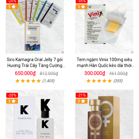
-20%
-35%
5
5
Siro Kamagra Oral Jelly 7 gói
Tem ngậm Vinix 100mg siêu
Hương Trái Cây Tăng Cường
mạnh Hàn Quốc kéo dài thời
Sinh Lý Nam
gian quan hệ
650.000₫
300.000₫
812.000₫
461.000₫
(1,405)
(355)
-20%
-21%
5
5