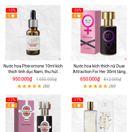
-10%
-20%
5
5
Nước hoa Pheromone 10ml kích
Nước hoa kích thích nữ Duai
thích tình dục Nam, thu hút
Attraction For Her 30ml tăng
mạnh
ham muốn nữ
950.000₫
650.000₫
1.055.000₫
812.000₫
(30)
(30)
-12%
-17%
5
5