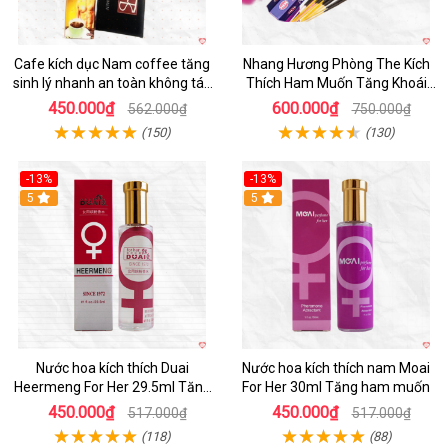
Cafe kích dục Nam coffee tăng
Nhang Hương Phòng The Kích
sinh lý nhanh an toàn không tác
Thích Ham Muốn Tăng Khoái
dụng phụ
Cảm
450.000₫
600.000₫
562.000₫
750.000₫
(150)
(130)
-13%
-13%
Hot
5
Hot
5
Nước hoa kích thích Duai
Nước hoa kích thích nam Moai
Heermeng For Her 29.5ml Tăng
For Her 30ml Tăng ham muốn
hưng phấn
450.000₫
450.000₫
517.000₫
517.000₫
(118)
(88)