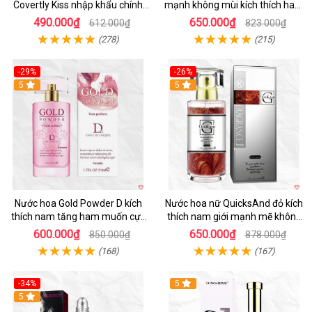
Covertly Kiss nhập khẩu chính
mạnh không mùi kích thích ham
hãng thơm lâu
muốn
490.000₫
650.000₫
612.000₫
823.000₫
(278)
(215)
-29%
-26%
5
5
Nước hoa Gold Powder D kích
Nước hoa nữ QuicksAnd đỏ kích
thích nam tăng ham muốn cực
thích nam giới mạnh mẽ không
mạnh
mùi
600.000₫
650.000₫
850.000₫
878.000₫
(168)
(167)
-34%
5
5