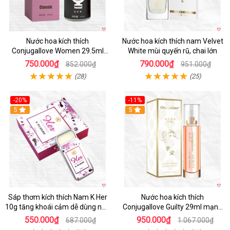
Nước hoa kích thích
Nước hoa kích thích nam Velvet
Conjugallove Women 29.5ml
White mùi quyến rũ, chai lớn
tăng ham muốn quyến rũ mãnh
750.000₫
790.000₫
852.000₫
951.000₫
liệt
(28)
(25)
-20%
-11%
5
5
Sáp thơm kích thích Nam K Her
Nước hoa kích thích
10g tăng khoái cảm dễ dùng nhỏ
Conjugallove Guilty 29ml mạnh
gọn
mẽ quyến rũ
550.000₫
950.000₫
687.000₫
1.067.000₫