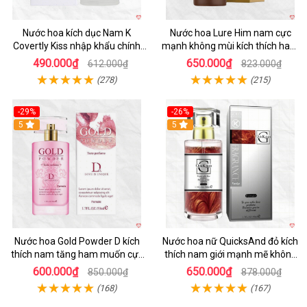
Nước hoa kích dục Nam K
Nước hoa Lure Him nam cực
Covertly Kiss nhập khẩu chính
mạnh không mùi kích thích ham
hãng thơm lâu
muốn
490.000₫
650.000₫
612.000₫
823.000₫
(278)
(215)
-29%
-26%
5
5
Nước hoa Gold Powder D kích
Nước hoa nữ QuicksAnd đỏ kích
thích nam tăng ham muốn cực
thích nam giới mạnh mẽ không
mạnh
mùi
600.000₫
650.000₫
850.000₫
878.000₫
(168)
(167)