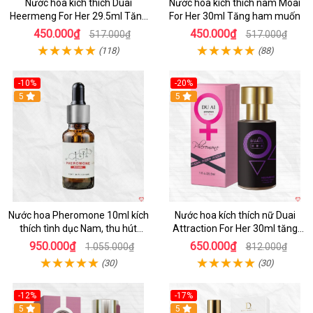
Nước hoa kích thích Duai
Nước hoa kích thích nam Moai
Heermeng For Her 29.5ml Tăng
For Her 30ml Tăng ham muốn
hưng phấn
450.000₫
450.000₫
517.000₫
517.000₫
(118)
(88)
-10%
-20%
5
5
Nước hoa Pheromone 10ml kích
Nước hoa kích thích nữ Duai
thích tình dục Nam, thu hút
Attraction For Her 30ml tăng
mạnh
ham muốn nữ
950.000₫
650.000₫
1.055.000₫
812.000₫
(30)
(30)
-12%
-17%
5
5