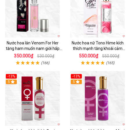
Nước hoa lăn Venom For Her
Nước hoa nữ Tono Hime kích
tăng ham muốn nam giới hấp
thích mạnh tăng khoái cảm
dẫn
chàng mê
350.000₫
550.000₫
530.000₫
550.000₫
(166)
(165)
-13%
-13%
Hot
5
Hot
5