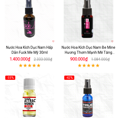
Nước Hoa Kích Dục Nam Hấp
Nước Hoa Kích Dục Nam Be Mine
Dẫn Fuck Me Mỹ 30ml
Hương Thơm Mạnh Mẽ Tăng
Hưng Phấn
1.400.000₫
900.000₫
2.333.000₫
1.084.000₫
-33%
-42%