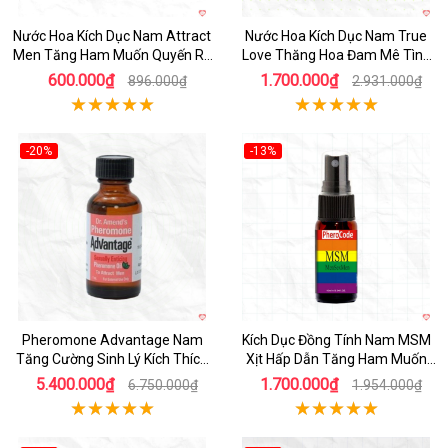
Nước Hoa Kích Dục Nam Attract
Nước Hoa Kích Dục Nam True
Men Tăng Ham Muốn Quyến Rũ
Love Thăng Hoa Đam Mê Tình
Mạnh Mẽ
Yêu
600.000₫
1.700.000₫
896.000₫
2.931.000₫
-20%
-13%
Pheromone Advantage Nam
Kích Dục Đồng Tính Nam MSM
Tăng Cường Sinh Lý Kích Thích
Xịt Hấp Dẫn Tăng Ham Muốn
Mạnh Mẽ 30ml Chính Hãng
Nam
5.400.000₫
1.700.000₫
6.750.000₫
1.954.000₫