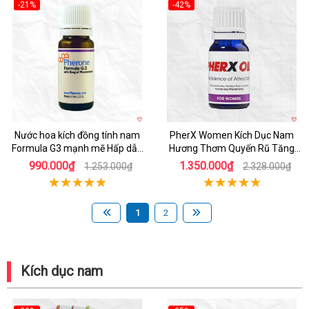
-21%
-42%
Nước hoa kích đồng tính nam
PherX Women Kích Dục Nam
Formula G3 mạnh mẽ Hấp dẫn
Hương Thơm Quyến Rũ Tăng
Tự nhiên Pheromone
Ham Muốn
990.000₫
1.350.000₫
1.253.000₫
2.328.000₫
1
2
Kích dục nam