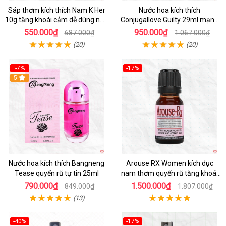
Sáp thơm kích thích Nam K Her
Nước hoa kích thích
10g tăng khoái cảm dễ dùng nhỏ
Conjugallove Guilty 29ml mạnh
gọn
mẽ quyến rũ
550.000₫
950.000₫
687.000₫
1.067.000₫
(20)
(20)
-7%
-17%
5
Nước hoa kích thích Bangneng
Arouse RX Women kích dục
Tease quyến rũ tự tin 25ml
nam thơm quyến rũ tăng khoái
cảm
790.000₫
1.500.000₫
849.000₫
1.807.000₫
(13)
-40%
-17%