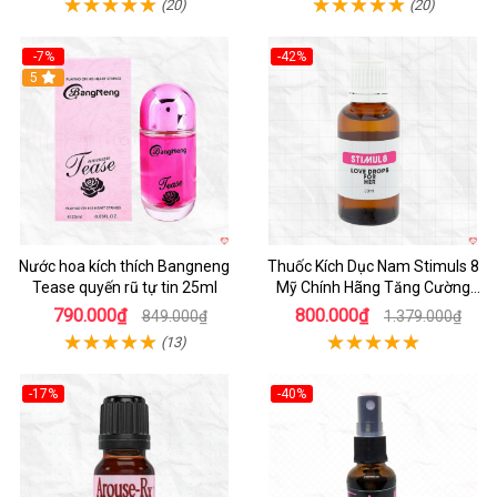
(20)
(20)
-7%
-42%
5
Nước hoa kích thích Bangneng
Thuốc Kích Dục Nam Stimuls 8
Tease quyến rũ tự tin 25ml
Mỹ Chính Hãng Tăng Cường
Sinh Lý Nam
790.000₫
800.000₫
849.000₫
1.379.000₫
(13)
-17%
-40%