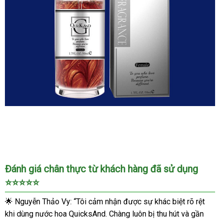
Nước
hoa
nữ
QuicksAnd
đỏ
Đánh giá chân thực từ khách hàng đã sử dụng
kích
⭐⭐⭐⭐⭐
thích
nam
🌟 Nguyễn Thảo Vy: “Tôi cảm nhận được sự khác biệt rõ rệt
giới
khi dùng nước hoa QuicksAnd. Chàng luôn bị thu hút và gần
mạnh