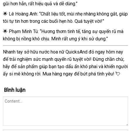
gũi hơn hẳn, rất hiệu quả và dễ dùng.”
mẽ
không
🌟 Lê Hoàng Anh: “Chất liệu tốt, mùi nhẹ nhàng không gắt, giúp
mùi
tôi tự tin hơn trong các buổi hẹn hò. Quá tuyệt vời!”
🌟 Phạm Minh Tú: “Hương thơm tinh tế, tăng sự quyến rũ mà
không bị nồng khó chịu. Mình rất ưng ý khi sử dụng.”
Nhanh tay sở hữu nước hoa nữ QuicksAnd đỏ ngay hôm nay
để trải nghiệm sức mạnh quyến rũ tuyệt vời! Đừng chần chừ,
hãy để sản phẩm giúp bạn tạo dấu ấn khó phai và khiến người
ấy si mê không rời. Mua hàng ngay để bứt phá tình yêu! 💘
Bình luận