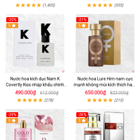
(1,405)
(355)
-20%
-21%
5
5
Nước hoa kích dục Nam K
Nước hoa Lure Him nam cực
Covertly Kiss nhập khẩu chính
mạnh không mùi kích thích ham
hãng thơm lâu
muốn
490.000₫
650.000₫
612.000₫
823.000₫
(278)
(215)
-29%
-26%
5
5