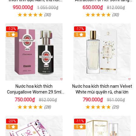
mạnh
ham muốn nữ
950.000₫
650.000₫
1.055.000₫
812.000₫
(30)
(30)
-12%
-17%
5
5
Nước hoa kích thích
Nước hoa kích thích nam Velvet
Conjugallove Women 29.5ml
White mùi quyến rũ, chai lớn
tăng ham muốn quyến rũ mãnh
750.000₫
790.000₫
852.000₫
951.000₫
liệt
(28)
(25)
-20%
-11%
5
5