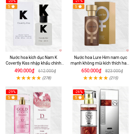
-20%
-21%
5
5
Nước hoa kích dục Nam K
Nước hoa Lure Him nam cực
Covertly Kiss nhập khẩu chính
mạnh không mùi kích thích ham
hãng thơm lâu
muốn
490.000₫
650.000₫
612.000₫
823.000₫
(278)
(215)
-29%
-26%
5
5