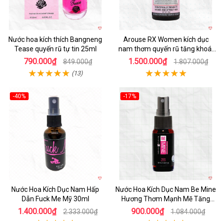
Nước hoa kích thích Bangneng
Arouse RX Women kích dục
Tease quyến rũ tự tin 25ml
nam thơm quyến rũ tăng khoái
cảm
790.000₫
1.500.000₫
849.000₫
1.807.000₫
(13)
-40%
-17%
Nước Hoa Kích Dục Nam Hấp
Nước Hoa Kích Dục Nam Be Mine
Dẫn Fuck Me Mỹ 30ml
Hương Thơm Mạnh Mẽ Tăng
Hưng Phấn
1.400.000₫
900.000₫
2.333.000₫
1.084.000₫