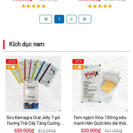
1
2
Kích dục nam
-20%
-35%
5
5
Siro Kamagra Oral Jelly 7 gói
Tem ngậm Vinix 100mg siêu
Hương Trái Cây Tăng Cường
mạnh Hàn Quốc kéo dài thời
Sinh Lý Nam
gian quan hệ
650.000₫
300.000₫
812.000₫
461.000₫