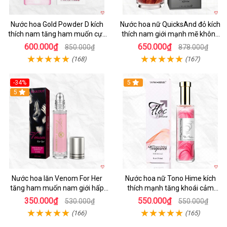
Nước hoa Gold Powder D kích
Nước hoa nữ QuicksAnd đỏ kích
thích nam tăng ham muốn cực
thích nam giới mạnh mẽ không
mạnh
mùi
600.000₫
650.000₫
850.000₫
878.000₫
(168)
(167)
-34%
5
5
Nước hoa lăn Venom For Her
Nước hoa nữ Tono Hime kích
tăng ham muốn nam giới hấp
thích mạnh tăng khoái cảm
dẫn
chàng mê
350.000₫
550.000₫
530.000₫
550.000₫
(166)
(165)