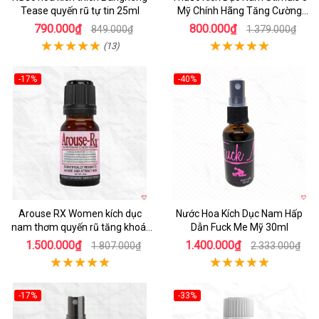
Tease quyến rũ tự tin 25ml
Mỹ Chính Hãng Tăng Cường
Sinh Lý Nam
790.000₫
800.000₫
849.000₫
1.379.000₫
(13)
-17%
-40%
Arouse RX Women kích dục
Nước Hoa Kích Dục Nam Hấp
nam thơm quyến rũ tăng khoái
Dẫn Fuck Me Mỹ 30ml
cảm
1.500.000₫
1.400.000₫
1.807.000₫
2.333.000₫
-17%
-33%