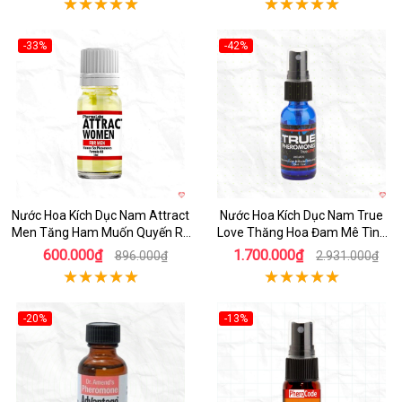
-33%
-42%
Nước Hoa Kích Dục Nam Attract
Nước Hoa Kích Dục Nam True
Men Tăng Ham Muốn Quyến Rũ
Love Thăng Hoa Đam Mê Tình
Mạnh Mẽ
Yêu
600.000₫
1.700.000₫
896.000₫
2.931.000₫
-20%
-13%