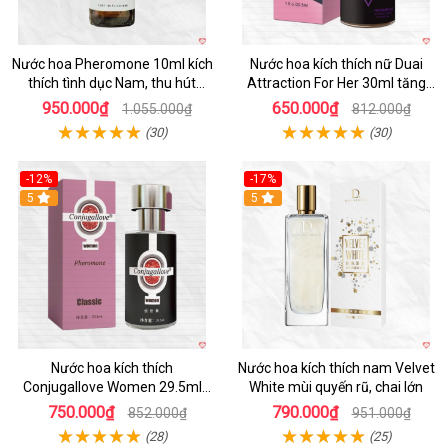
Nước hoa Pheromone 10ml kích
Nước hoa kích thích nữ Duai
thích tình dục Nam, thu hút
Attraction For Her 30ml tăng
mạnh
ham muốn nữ
950.000₫
650.000₫
1.055.000₫
812.000₫
(30)
(30)
-12%
-17%
5
5
Nước hoa kích thích
Nước hoa kích thích nam Velvet
Conjugallove Women 29.5ml
White mùi quyến rũ, chai lớn
tăng ham muốn quyến rũ mãnh
750.000₫
790.000₫
852.000₫
951.000₫
liệt
(28)
(25)