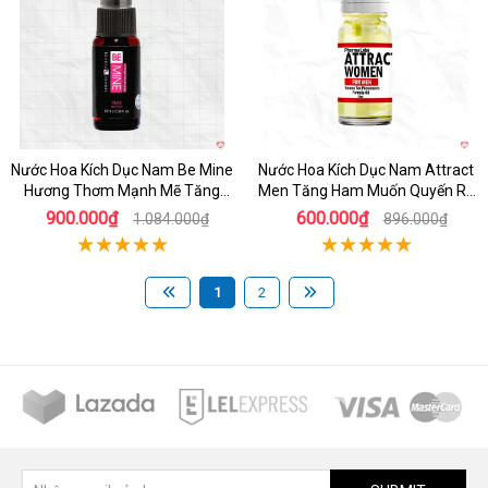
Nước Hoa Kích Dục Nam Be Mine
Nước Hoa Kích Dục Nam Attract
Hương Thơm Mạnh Mẽ Tăng
Men Tăng Ham Muốn Quyến Rũ
Hưng Phấn
Mạnh Mẽ
900.000₫
600.000₫
1.084.000₫
896.000₫
1
2