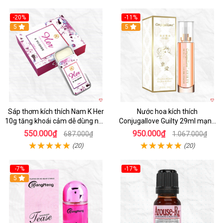
-20%
-11%
5
5
Sáp thơm kích thích Nam K Her
Nước hoa kích thích
10g tăng khoái cảm dễ dùng nhỏ
Conjugallove Guilty 29ml mạnh
gọn
mẽ quyến rũ
550.000₫
950.000₫
687.000₫
1.067.000₫
(20)
(20)
-7%
-17%
5