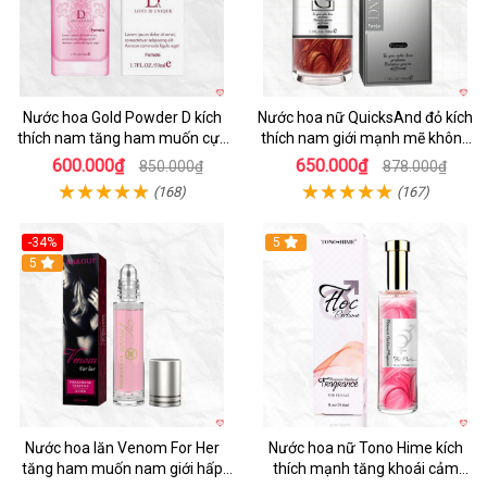
Nước hoa Gold Powder D kích
Nước hoa nữ QuicksAnd đỏ kích
thích nam tăng ham muốn cực
thích nam giới mạnh mẽ không
mạnh
mùi
600.000₫
650.000₫
850.000₫
878.000₫
(168)
(167)
-34%
5
5
Nước hoa lăn Venom For Her
Nước hoa nữ Tono Hime kích
tăng ham muốn nam giới hấp
thích mạnh tăng khoái cảm