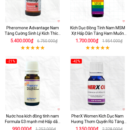
Pheromone Advantage Nam
Kích Dục Đồng Tính Nam MSM
Tăng Cường Sinh Lý Kích Thích
Xịt Hấp Dẫn Tăng Ham Muốn
Mạnh Mẽ 30ml Chính Hãng
Nam
5.400.000₫
1.700.000₫
6.750.000₫
1.954.000₫
-21%
-42%
Nước hoa kích đồng tính nam
PherX Women Kích Dục Nam
Formula G3 mạnh mẽ Hấp dẫn
Hương Thơm Quyến Rũ Tăng
Tự nhiên Pheromone
Ham Muốn
990.000₫
1.350.000₫
1.253.000₫
2.328.000₫