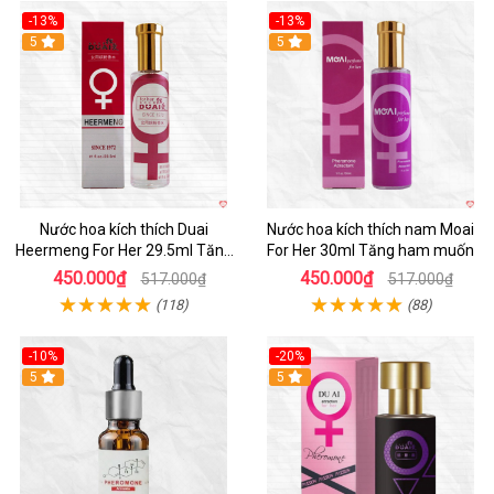
-13%
-13%
Hot
5
Hot
5
Nước hoa kích thích Duai
Nước hoa kích thích nam Moai
Heermeng For Her 29.5ml Tăng
For Her 30ml Tăng ham muốn
hưng phấn
450.000₫
450.000₫
517.000₫
517.000₫
(118)
(88)
-10%
-20%
5
5