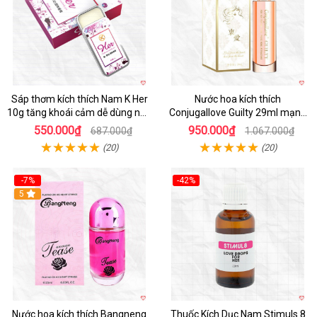
Sáp thơm kích thích Nam K Her
Nước hoa kích thích
10g tăng khoái cảm dễ dùng nhỏ
Conjugallove Guilty 29ml mạnh
gọn
mẽ quyến rũ
550.000₫
950.000₫
687.000₫
1.067.000₫
(20)
(20)
-7%
-42%
5
Nước hoa kích thích Bangneng
Thuốc Kích Dục Nam Stimuls 8