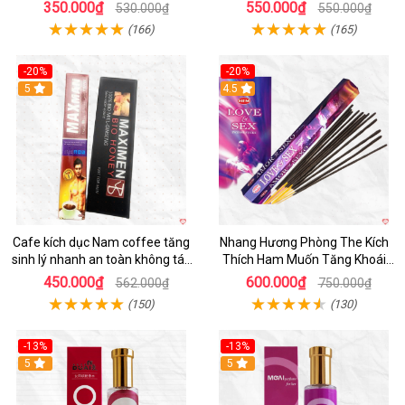
dẫn
chàng mê
350.000₫
550.000₫
530.000₫
550.000₫
(166)
(165)
-20%
-20%
5
4.5
Cafe kích dục Nam coffee tăng
Nhang Hương Phòng The Kích
sinh lý nhanh an toàn không tác
Thích Ham Muốn Tăng Khoái
dụng phụ
Cảm
450.000₫
600.000₫
562.000₫
750.000₫
(150)
(130)
-13%
-13%
Hot
5
Hot
5