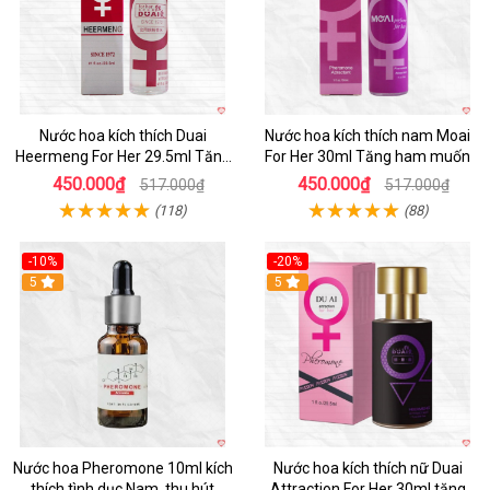
Nước hoa kích thích Duai
Nước hoa kích thích nam Moai
Heermeng For Her 29.5ml Tăng
For Her 30ml Tăng ham muốn
hưng phấn
450.000₫
450.000₫
517.000₫
517.000₫
(118)
(88)
-10%
-20%
5
5
Nước hoa Pheromone 10ml kích
Nước hoa kích thích nữ Duai
thích tình dục Nam, thu hút
Attraction For Her 30ml tăng