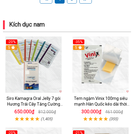
Kích dục nam
-20%
-35%
5
5
Siro Kamagra Oral Jelly 7 gói
Tem ngậm Vinix 100mg siêu
Hương Trái Cây Tăng Cường
mạnh Hàn Quốc kéo dài thời
Sinh Lý Nam
gian quan hệ
650.000₫
300.000₫
812.000₫
461.000₫
(1,405)
(355)
-20%
-21%