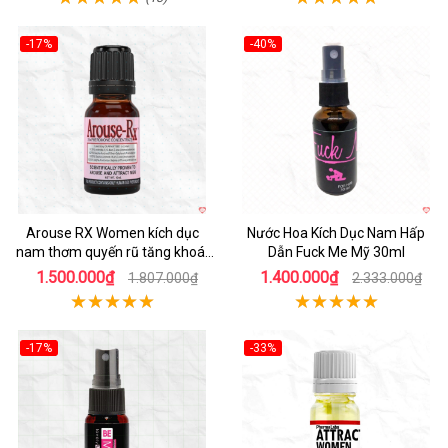
-17%
-40%
Arouse RX Women kích dục
Nước Hoa Kích Dục Nam Hấp
nam thơm quyến rũ tăng khoái
Dẫn Fuck Me Mỹ 30ml
cảm
1.500.000₫
1.400.000₫
1.807.000₫
2.333.000₫
-17%
-33%