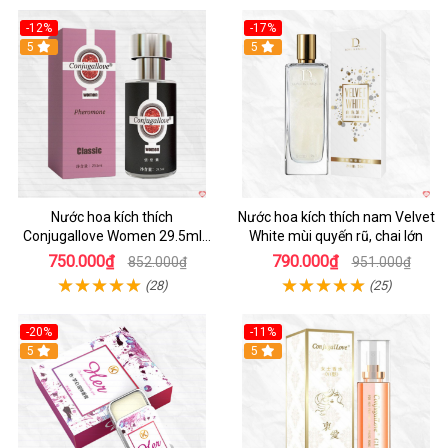
-12%
-17%
5
5
Nước hoa kích thích
Nước hoa kích thích nam Velvet
Conjugallove Women 29.5ml
White mùi quyến rũ, chai lớn
tăng ham muốn quyến rũ mãnh
750.000₫
790.000₫
852.000₫
951.000₫
liệt
(28)
(25)
-20%
-11%
5
5