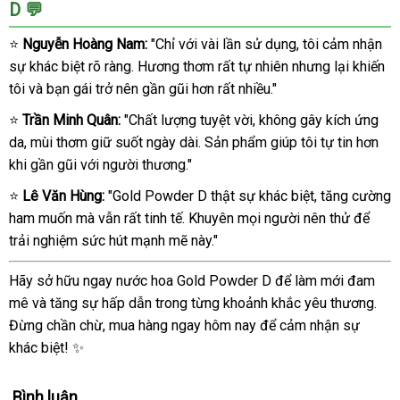
D 💬
⭐
Nguyễn Hoàng Nam:
"Chỉ với vài lần sử dụng, tôi cảm nhận
sự khác biệt rõ ràng. Hương thơm rất tự nhiên nhưng lại khiến
tôi và bạn gái trở nên gần gũi hơn rất nhiều."
⭐
Trần Minh Quân:
"Chất lượng tuyệt vời, không gây kích ứng
da, mùi thơm giữ suốt ngày dài. Sản phẩm giúp tôi tự tin hơn
khi gần gũi với người thương."
⭐
Lê Văn Hùng:
"Gold Powder D thật sự khác biệt, tăng cường
ham muốn mà vẫn rất tinh tế. Khuyên mọi người nên thử để
trải nghiệm sức hút mạnh mẽ này."
Hãy sở hữu ngay nước hoa Gold Powder D để làm mới đam
mê và tăng sự hấp dẫn trong từng khoảnh khắc yêu thương.
Đừng chần chừ, mua hàng ngay hôm nay để cảm nhận sự
khác biệt! ✨
Bình luận