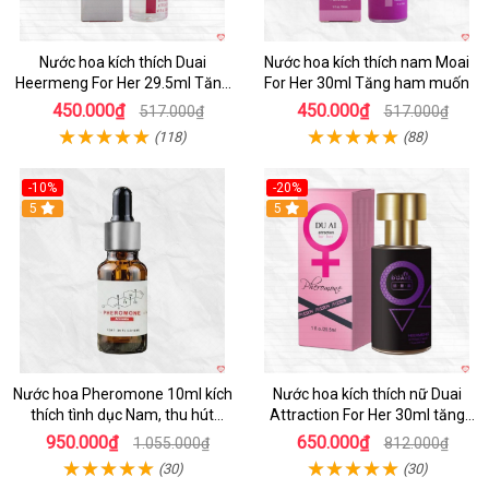
Nước hoa kích thích Duai
Nước hoa kích thích nam Moai
Heermeng For Her 29.5ml Tăng
For Her 30ml Tăng ham muốn
hưng phấn
450.000₫
450.000₫
517.000₫
517.000₫
(118)
(88)
-10%
-20%
5
5
Nước hoa Pheromone 10ml kích
Nước hoa kích thích nữ Duai
thích tình dục Nam, thu hút
Attraction For Her 30ml tăng
mạnh
ham muốn nữ
950.000₫
650.000₫
1.055.000₫
812.000₫
(30)
(30)