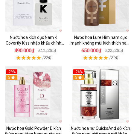
Nước hoa kích dục Nam K
Nước hoa Lure Him nam cực
Covertly Kiss nhập khẩu chính
mạnh không mùi kích thích ham
hãng thơm lâu
muốn
490.000₫
650.000₫
612.000₫
823.000₫
(278)
(215)
-29%
-26%
5
5
Nước hoa Gold Powder D kích
Nước hoa nữ QuicksAnd đỏ kích