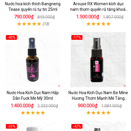
Nước hoa kích thích Bangneng
Arouse RX Women kích dục
Tease quyến rũ tự tin 25ml
nam thơm quyến rũ tăng khoái
cảm
790.000₫
1.500.000₫
849.000₫
1.807.000₫
(13)
-40%
-17%
Nước Hoa Kích Dục Nam Hấp
Nước Hoa Kích Dục Nam Be Mine
Dẫn Fuck Me Mỹ 30ml
Hương Thơm Mạnh Mẽ Tăng
Hưng Phấn
1.400.000₫
900.000₫
2.333.000₫
1.084.000₫
-33%
-42%