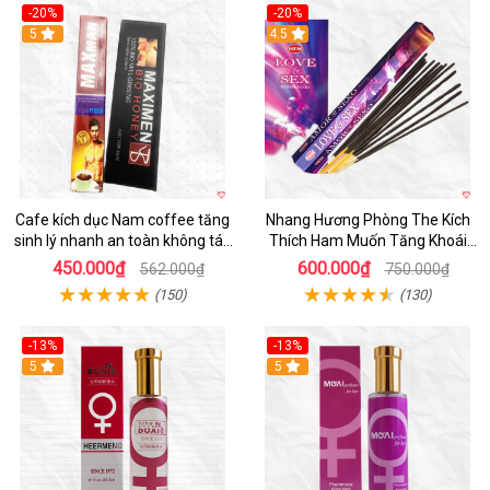
-20%
-20%
5
4.5
Cafe kích dục Nam coffee tăng
Nhang Hương Phòng The Kích
sinh lý nhanh an toàn không tác
Thích Ham Muốn Tăng Khoái
dụng phụ
Cảm
450.000₫
600.000₫
562.000₫
750.000₫
(150)
(130)
-13%
-13%
Hot
5
Hot
5