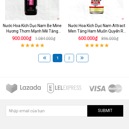
Nước Hoa Kích Dục Nam Be Mine
Nước Hoa Kích Dục Nam Attract
Hương Thơm Mạnh Mẽ Tăng
Men Tăng Ham Muốn Quyến Rũ
Hưng Phấn
Mạnh Mẽ
900.000₫
600.000₫
1.084.000₫
896.000₫
1
2
SUBMIT