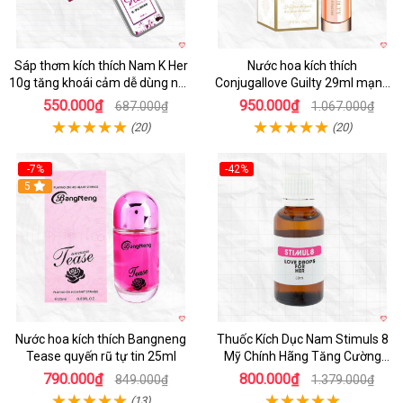
Sáp thơm kích thích Nam K Her
Nước hoa kích thích
10g tăng khoái cảm dễ dùng nhỏ
Conjugallove Guilty 29ml mạnh
gọn
mẽ quyến rũ
550.000₫
950.000₫
687.000₫
1.067.000₫
(20)
(20)
-7%
-42%
5
Nước hoa kích thích Bangneng
Thuốc Kích Dục Nam Stimuls 8
Tease quyến rũ tự tin 25ml
Mỹ Chính Hãng Tăng Cường
Sinh Lý Nam
790.000₫
800.000₫
849.000₫
1.379.000₫
(13)