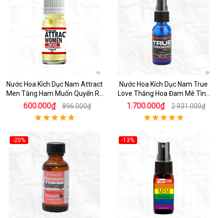
Nước Hoa Kích Dục Nam Attract
Nước Hoa Kích Dục Nam True
Men Tăng Ham Muốn Quyến Rũ
Love Thăng Hoa Đam Mê Tình
Mạnh Mẽ
Yêu
600.000₫
1.700.000₫
896.000₫
2.931.000₫
-20%
-13%