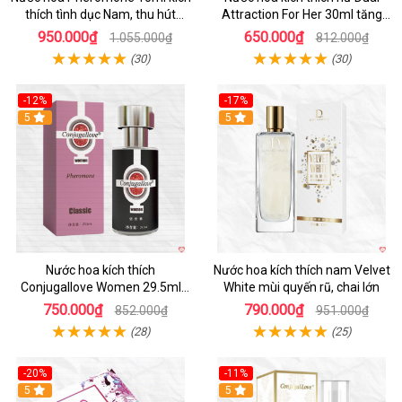
thích tình dục Nam, thu hút
Attraction For Her 30ml tăng
mạnh
ham muốn nữ
950.000₫
650.000₫
1.055.000₫
812.000₫
(30)
(30)
-12%
-17%
5
5
Nước hoa kích thích
Nước hoa kích thích nam Velvet
Conjugallove Women 29.5ml
White mùi quyến rũ, chai lớn
tăng ham muốn quyến rũ mãnh
750.000₫
790.000₫
852.000₫
951.000₫
liệt
(28)
(25)
-20%
-11%
5
5