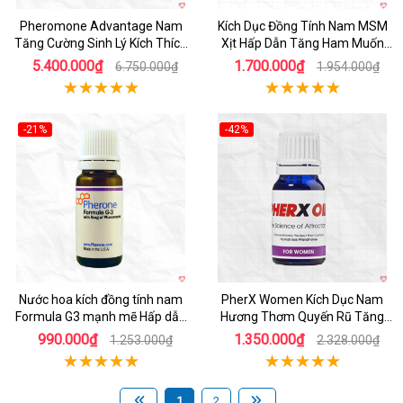
Pheromone Advantage Nam
Kích Dục Đồng Tính Nam MSM
Tăng Cường Sinh Lý Kích Thích
Xịt Hấp Dẫn Tăng Ham Muốn
Mạnh Mẽ 30ml Chính Hãng
Nam
5.400.000₫
1.700.000₫
6.750.000₫
1.954.000₫
-21%
-42%
Nước hoa kích đồng tính nam
PherX Women Kích Dục Nam
Formula G3 mạnh mẽ Hấp dẫn
Hương Thơm Quyến Rũ Tăng
Tự nhiên Pheromone
Ham Muốn
990.000₫
1.350.000₫
1.253.000₫
2.328.000₫
1
2