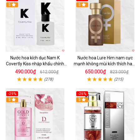
5
5
Nước hoa kích dục Nam K
Nước hoa Lure Him nam cực
Covertly Kiss nhập khẩu chính
mạnh không mùi kích thích ham
hãng thơm lâu
muốn
490.000₫
650.000₫
612.000₫
823.000₫
(278)
(215)
-29%
-26%
5
5