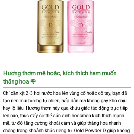
Nước
Hương thơm mê hoặc, kích thích ham muốn
hoa
thăng hoa 🌹
Gold
Powder
Chỉ cần xịt 2-3 hơi nước hoa lên vùng cổ hoặc cổ tay, bạn đã
D
tạo nên mùi hương tự nhiên, hấp dẫn mà không gây khó chịu
kích
hay lộ liễu. Hương thơm này qua khứu giác tác động trực tiếp
thích
lên não, thúc đẩy cơ thể sản sinh hoocmon kích thích mạnh
nam
tăng
mẽ, từ đó tăng cường khoái cảm và giúp thăng hoa nhanh
ham
chóng trong khoảnh khắc riêng tư. Gold Powder D giúp không