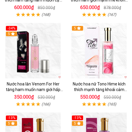
thích nam tăng ham muốn cực
thích nam giới mạnh mẽ không
mạnh
mùi
600.000₫
650.000₫
850.000₫
878.000₫
(168)
(167)
-34%
5
5
Nước hoa lăn Venom For Her
Nước hoa nữ Tono Hime kích
tăng ham muốn nam giới hấp
thích mạnh tăng khoái cảm
dẫn
chàng mê
350.000₫
550.000₫
530.000₫
550.000₫
(166)
(165)
-13%
-13%
Hot
5
Hot
5