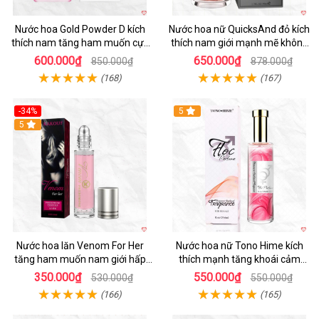
Nước hoa Gold Powder D kích
Nước hoa nữ QuicksAnd đỏ kích
thích nam tăng ham muốn cực
thích nam giới mạnh mẽ không
mạnh
mùi
600.000₫
650.000₫
850.000₫
878.000₫
(168)
(167)
-34%
5
5
Nước hoa lăn Venom For Her
Nước hoa nữ Tono Hime kích
tăng ham muốn nam giới hấp
thích mạnh tăng khoái cảm
dẫn
chàng mê
350.000₫
550.000₫
530.000₫
550.000₫
(166)
(165)