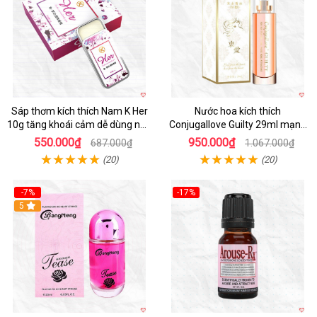
Sáp thơm kích thích Nam K Her
Nước hoa kích thích
10g tăng khoái cảm dễ dùng nhỏ
Conjugallove Guilty 29ml mạnh
gọn
mẽ quyến rũ
550.000₫
950.000₫
687.000₫
1.067.000₫
(20)
(20)
-7%
-17%
5