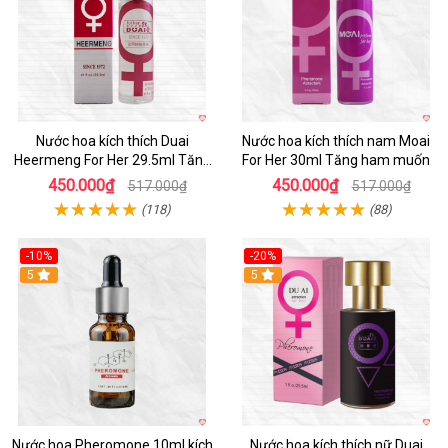
Nước hoa kích thích Duai
Nước hoa kích thích nam Moai
Heermeng For Her 29.5ml Tăng
For Her 30ml Tăng ham muốn
hưng phấn
450.000₫
450.000₫
517.000₫
517.000₫
(118)
(88)
-10%
-20%
5
5
Nước hoa Pheromone 10ml kích
Nước hoa kích thích nữ Duai