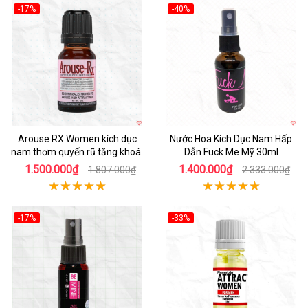
-17%
-40%
Arouse RX Women kích dục
Nước Hoa Kích Dục Nam Hấp
nam thơm quyến rũ tăng khoái
Dẫn Fuck Me Mỹ 30ml
cảm
1.500.000₫
1.400.000₫
1.807.000₫
2.333.000₫
-17%
-33%