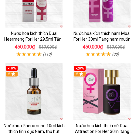
Nước hoa kích thích Duai
Nước hoa kích thích nam Moai
Heermeng For Her 29.5ml Tăng
For Her 30ml Tăng ham muốn
hưng phấn
450.000₫
450.000₫
517.000₫
517.000₫
(118)
(88)
-10%
-20%
5
5
Nước hoa Pheromone 10ml kích
Nước hoa kích thích nữ Duai
thích tình dục Nam, thu hút
Attraction For Her 30ml tăng