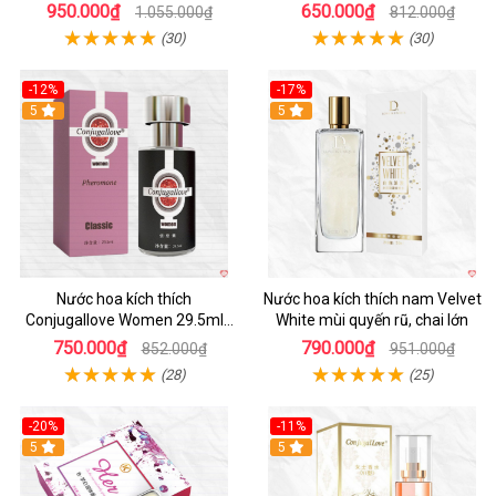
mạnh
ham muốn nữ
950.000₫
650.000₫
1.055.000₫
812.000₫
(30)
(30)
-12%
-17%
5
5
Nước hoa kích thích
Nước hoa kích thích nam Velvet
Conjugallove Women 29.5ml
White mùi quyến rũ, chai lớn
tăng ham muốn quyến rũ mãnh
750.000₫
790.000₫
852.000₫
951.000₫
liệt
(28)
(25)
-20%
-11%
5
5