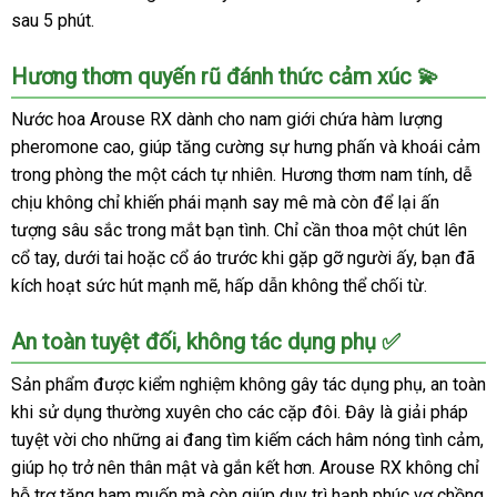
sau 5 phút.
Hương thơm quyến rũ đánh thức cảm xúc 💫
Nước hoa Arouse RX dành cho nam giới chứa hàm lượng
pheromone cao, giúp tăng cường sự hưng phấn và khoái cảm
trong phòng the một cách tự nhiên. Hương thơm nam tính, dễ
chịu không chỉ khiến phái mạnh say mê mà còn để lại ấn
tượng sâu sắc trong mắt bạn tình. Chỉ cần thoa một chút lên
cổ tay, dưới tai hoặc cổ áo trước khi gặp gỡ người ấy, bạn đã
kích hoạt sức hút mạnh mẽ, hấp dẫn không thể chối từ.
An toàn tuyệt đối, không tác dụng phụ ✅
Sản phẩm được kiểm nghiệm không gây tác dụng phụ, an toàn
khi sử dụng thường xuyên cho các cặp đôi. Đây là giải pháp
tuyệt vời cho những ai đang tìm kiếm cách hâm nóng tình cảm,
giúp họ trở nên thân mật và gắn kết hơn. Arouse RX không chỉ
hỗ trợ tăng ham muốn mà còn giúp duy trì hạnh phúc vợ chồng