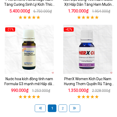
Tăng Cường Sinh Lý Kích Thích
Xịt Hấp Dẫn Tăng Ham Muốn
Mạnh Mẽ 30ml Chính Hãng
Nam
5.400.000₫
1.700.000₫
6.750.000₫
1.954.000₫
-21%
-42%
Nước hoa kích đồng tính nam
PherX Women Kích Dục Nam
Formula G3 mạnh mẽ Hấp dẫn
Hương Thơm Quyến Rũ Tăng
Tự nhiên Pheromone
Ham Muốn
990.000₫
1.350.000₫
1.253.000₫
2.328.000₫
1
2