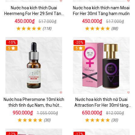
Nước hoa kích thích Duai
Nước hoa kích thích nam Moai
Heermeng For Her 29.5ml Tăng
For Her 30ml Tăng ham muốn
hưng phấn
450.000₫
450.000₫
517.000₫
517.000₫
(118)
(88)
-10%
-20%
5
5
Nước hoa Pheromone 10ml kích
Nước hoa kích thích nữ Duai
thích tình dục Nam, thu hút
Attraction For Her 30ml tăng
mạnh
ham muốn nữ
950.000₫
650.000₫
1.055.000₫
812.000₫
(30)
(30)
-12%
-17%