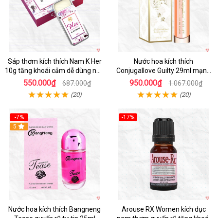
Sáp thơm kích thích Nam K Her
Nước hoa kích thích
10g tăng khoái cảm dễ dùng nhỏ
Conjugallove Guilty 29ml mạnh
gọn
mẽ quyến rũ
550.000₫
950.000₫
687.000₫
1.067.000₫
(20)
(20)
-7%
-17%
5
Nước hoa kích thích Bangneng
Arouse RX Women kích dục