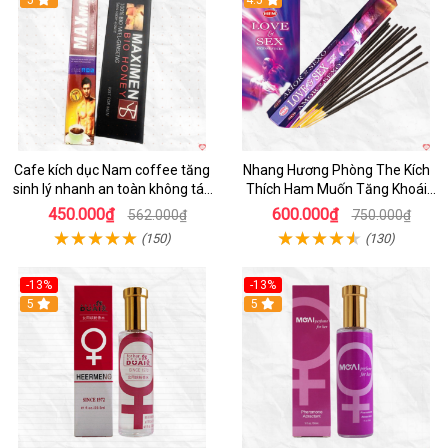
5
4.5
Cafe kích dục Nam coffee tăng
Nhang Hương Phòng The Kích
sinh lý nhanh an toàn không tác
Thích Ham Muốn Tăng Khoái
dụng phụ
Cảm
450.000₫
600.000₫
562.000₫
750.000₫
(150)
(130)
-13%
-13%
Hot
5
Hot
5