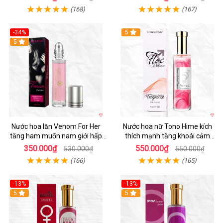
(168)
(167)
-34%
5
5
Nước hoa lăn Venom For Her
Nước hoa nữ Tono Hime kích
tăng ham muốn nam giới hấp
thích mạnh tăng khoái cảm
dẫn
chàng mê
350.000₫
550.000₫
530.000₫
550.000₫
(166)
(165)
-13%
-13%
Hot
5
Hot
5