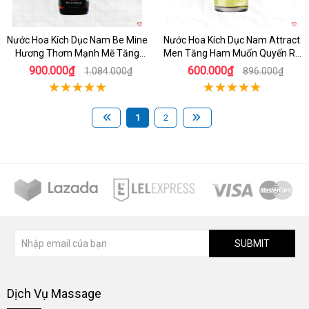
Nước Hoa Kích Dục Nam Be Mine
Nước Hoa Kích Dục Nam Attract
Hương Thơm Mạnh Mẽ Tăng
Men Tăng Ham Muốn Quyến Rũ
Hưng Phấn
Mạnh Mẽ
900.000₫
600.000₫
1.084.000₫
896.000₫
1
2
SUBMIT
Dịch Vụ Massage