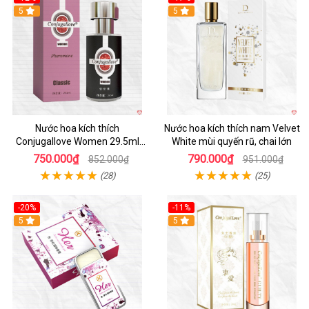
5
5
Nước hoa kích thích
Nước hoa kích thích nam Velvet
Conjugallove Women 29.5ml
White mùi quyến rũ, chai lớn
tăng ham muốn quyến rũ mãnh
750.000₫
790.000₫
852.000₫
951.000₫
liệt
(28)
(25)
-20%
-11%
5
5