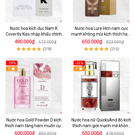
Nước hoa kích dục Nam K
Nước hoa Lure Him nam cực
Covertly Kiss nhập khẩu chính
mạnh không mùi kích thích ham
hãng thơm lâu
muốn
490.000₫
650.000₫
612.000₫
823.000₫
(278)
(215)
-29%
-26%
5
5
Nước hoa Gold Powder D kích
Nước hoa nữ QuicksAnd đỏ kích
thích nam tăng ham muốn cực
thích nam giới mạnh mẽ không
mạnh
mùi
600.000₫
650.000₫
850.000₫
878.000₫