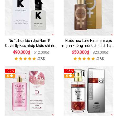
Nước hoa kích dục Nam K
Nước hoa Lure Him nam cực
Covertly Kiss nhập khẩu chính
mạnh không mùi kích thích ham
hãng thơm lâu
muốn
490.000₫
650.000₫
612.000₫
823.000₫
(278)
(215)
-29%
-26%
5
5