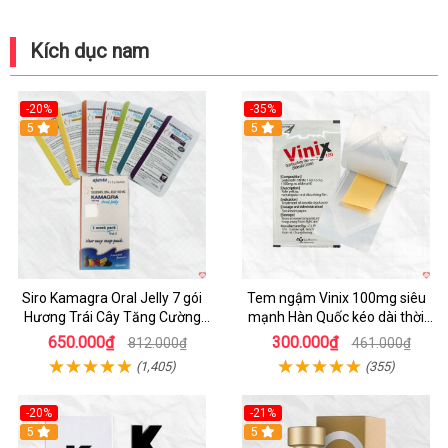
Kích dục nam
-20%
-35%
5
5
Siro Kamagra Oral Jelly 7 gói
Tem ngậm Vinix 100mg siêu
Hương Trái Cây Tăng Cường
mạnh Hàn Quốc kéo dài thời
Sinh Lý Nam
gian quan hệ
650.000₫
300.000₫
812.000₫
461.000₫
(1,405)
(355)
-20%
-21%
5
5