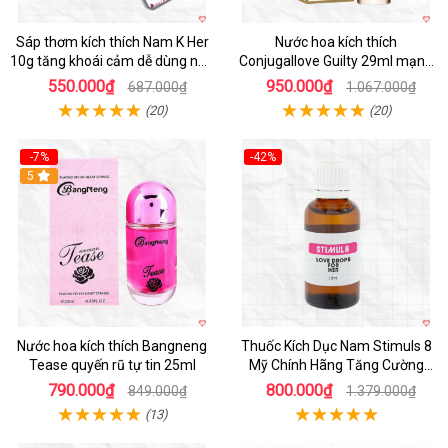
Sáp thơm kích thích Nam K Her
Nước hoa kích thích
10g tăng khoái cảm dễ dùng nhỏ
Conjugallove Guilty 29ml mạnh
gọn
mẽ quyến rũ
550.000₫
950.000₫
687.000₫
1.067.000₫
(20)
(20)
-7%
-42%
5
Nước hoa kích thích Bangneng
Thuốc Kích Dục Nam Stimuls 8
Tease quyến rũ tự tin 25ml
Mỹ Chính Hãng Tăng Cường
Sinh Lý Nam
790.000₫
800.000₫
849.000₫
1.379.000₫
(13)