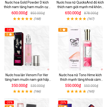
Nước hoa Gold Powder D kích
Nước hoa nữ QuicksAnd đỏ kích
thích nam tăng ham muốn cực
thích nam giới mạnh mẽ không
mạnh
mùi
600.000₫
650.000₫
850.000₫
878.000₫
(168)
(167)
-34%
5
5
Nước hoa lăn Venom For Her
Nước hoa nữ Tono Hime kích
tăng ham muốn nam giới hấp
thích mạnh tăng khoái cảm
dẫn
chàng mê
350.000₫
550.000₫
530.000₫
550.000₫
(166)
(165)
-20%
-20%