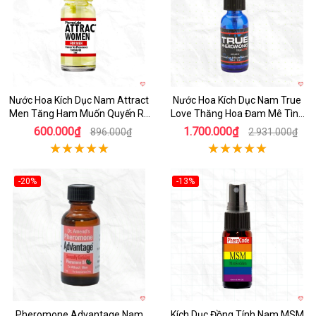
Nước Hoa Kích Dục Nam Attract
Nước Hoa Kích Dục Nam True
Men Tăng Ham Muốn Quyến Rũ
Love Thăng Hoa Đam Mê Tình
Mạnh Mẽ
Yêu
600.000₫
1.700.000₫
896.000₫
2.931.000₫
-20%
-13%
Pheromone Advantage Nam
Kích Dục Đồng Tính Nam MSM