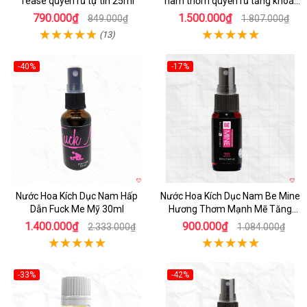
Tease quyến rũ tự tin 25ml
nam thơm quyến rũ tăng khoái
cảm
790.000₫
1.500.000₫
849.000₫
1.807.000₫
(13)
-40%
-17%
Nước Hoa Kích Dục Nam Hấp
Nước Hoa Kích Dục Nam Be Mine
Dẫn Fuck Me Mỹ 30ml
Hương Thơm Mạnh Mẽ Tăng
Hưng Phấn
1.400.000₫
900.000₫
2.333.000₫
1.084.000₫
-33%
-42%