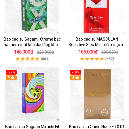
Bao cao su Sagami Xtreme bạc
Bao cao su MASCULAN
hà thơm mát kéo dài tăng khoái
Sensitive Siêu Mịn mềm mại an
cảm
toàn giá tốt
145.000₫
165.000₫
223.000₫
190.000₫
(663)
(657)
-29%
-19%
Hot
5
Hot
5
Bao cao su Sagami Miracle Fit
Bao cao su Quinn Nude Fit 0.01