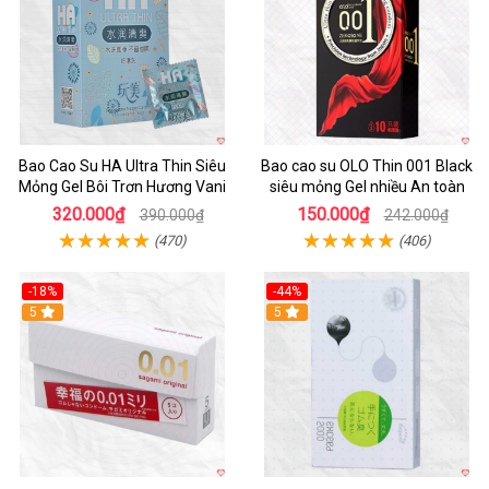
Bao Cao Su HA Ultra Thin Siêu
Bao cao su OLO Thin 001 Black
Mỏng Gel Bôi Trơn Hương Vani
siêu mỏng Gel nhiều An toàn
320.000₫
150.000₫
390.000₫
242.000₫
(470)
(406)
-18%
-44%
5
5