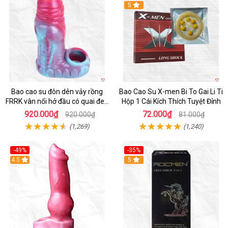
Hot
5
Bao cao su đôn dên vảy rồng
Bao Cao Su X-men Bi To Gai Li Ti
FRRK vân nổi hở đầu có quai đeo
Hộp 1 Cái Kích Thích Tuyệt Đỉnh
bìu cao cấp
920.000₫
72.000₫
920.000₫
81.000₫
(1,269)
(1,240)
-49%
-35%
4.5
5