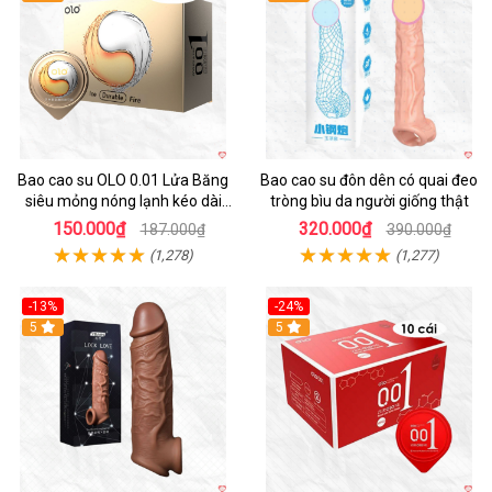
Bao cao su OLO 0.01 Lửa Băng
Bao cao su đôn dên có quai đeo
siêu mỏng nóng lạnh kéo dài
tròng bìu da người giống thật
thời gian hộp 10
150.000₫
320.000₫
187.000₫
390.000₫
(1,278)
(1,277)
-13%
-24%
5
Hot
5