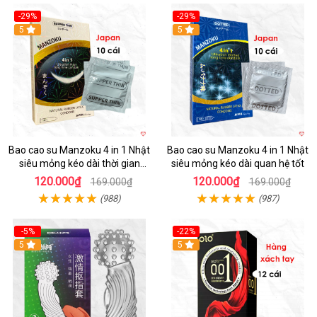
-29%
-29%
5
5
Bao cao su Manzoku 4 in 1 Nhật
Bao cao su Manzoku 4 in 1 Nhật
siêu mỏng kéo dài thời gian
siêu mỏng kéo dài quan hệ tốt
chính hãng
120.000₫
120.000₫
169.000₫
169.000₫
(988)
(987)
-5%
-22%
5
5