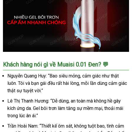
Muaisi
Khách hàng nói gì về Muaisi 0.01 Đen? 💬
0.01
Đen
Nguyễn Quang Huy: “Bao siêu mỏng, cảm giác như thật
Siêu
luôn. Tôi và bạn gái đều rất hài lòng, mỗi lần dùng cảm giác
Mỏng
thật sự tuyệt vời.”
0.01mm
Hộp
Lê Thị Thanh Hương: “Dễ dùng, an toàn mà không hề gây
10
kích ứng da. Gel bôi trơn làm tăng sự mềm mại, thoải mái
cái
trong lúc ân ái.”
Khuyến
Mại
Trần Hoài Nam: “Thiết kế ôm sát, không tuột bao, tình cảm