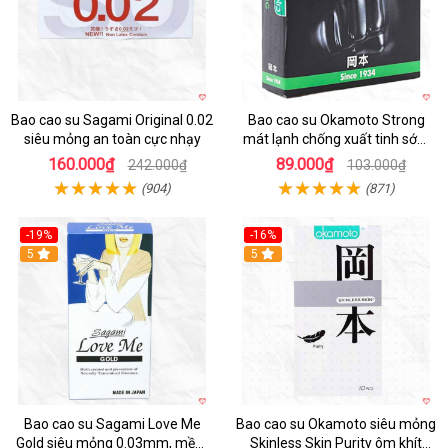
Bao cao su Sagami Original 0.02
Bao cao su Okamoto Strong
siêu mỏng an toàn cực nhạy
mát lạnh chống xuất tinh sớm
kéo dài
160.000₫
89.000₫
242.000₫
103.000₫
(904)
(871)
-19%
-16%
5
Hot
5
Bao cao su Sagami Love Me
Bao cao su Okamoto siêu mỏng
Gold siêu mỏng 0.03mm, mềm
Skinless Skin Purity ôm khít