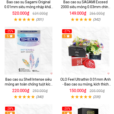
Bao cao su Sagami Original
Bao cao su SAGAMI Exceed
0.01mm siêu mỏng nhập khẩu
2000 siêu mỏng 0.03mm chính
Nhật cực mỏng an toàn
hãng Nhật
520.000₫
149.000₫
634.000₫
266.000₫
(351)
(342)
-25%
-27%
5
5
Bao cao su Shell Intense siêu
OLO Feel Ultrathin 0.01mm Anh
mỏng an toàn chống tuột kích
- Bao cao su mỏng, kích thích
thích
mạnh
220.000₫
150.000₫
293.000₫
205.000₫
(340)
(235)
-28%
-20%
Hot
5
Hot
5