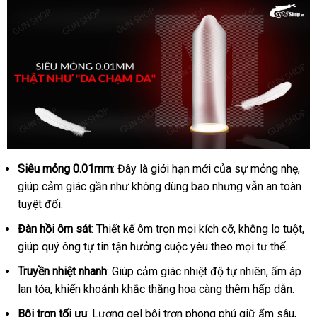
Siêu mỏng 0.01mm
: Đây là giới hạn mới của sự mỏng nhẹ,
Muaisi
0.01
giúp cảm giác gần như không dùng bao nhưng vẫn an toàn
Đen
tuyệt đối.
Siêu
Đàn hồi ôm sát
: Thiết kế ôm trọn mọi kích cỡ, không lo tuột,
Mỏng
giúp quý ông tự tin tận hưởng cuộc yêu theo mọi tư thế.
0.01mm
Hộp
Truyền nhiệt nhanh
: Giúp cảm giác nhiệt độ tự nhiên, ấm áp
10
lan tỏa, khiến khoảnh khắc thăng hoa càng thêm hấp dẫn.
cái
Khuyến
Bôi trơn tối ưu
: Lượng gel bôi trơn phong phú giữ ẩm sâu,