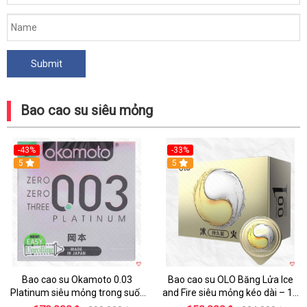
Bao cao su siêu mỏng
-43%
-33%
Hot
5
5
Bao cao su Okamoto 0.03
Bao cao su OLO Băng Lửa Ice
Platinum siêu mỏng trong suốt
and Fire siêu mỏng kéo dài – 10
gel bôi trơn nhiều
cái hộp