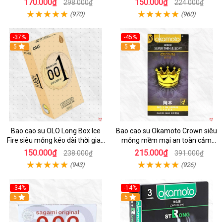
170.000₫
150.000₫
298.000₫
224.000₫
(970)
(960)
-37%
-45%
5
Hot
5
Bao cao su OLO Long Box Ice
Bao cao su Okamoto Crown siêu
Fire siêu mỏng kéo dài thời gian
mỏng mềm mại an toàn cảm
an toàn
xúc thăng hoa Nhật Bản
150.000₫
215.000₫
238.000₫
391.000₫
(943)
(926)
-34%
-14%
Hot
5
Hot
5