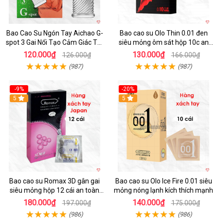
Bao Cao Su Ngón Tay Aichao G-
Bao cao su Olo Thin 0.01 đen
spot 3 Gai Nổi Tạo Cảm Giác Tột
siêu mỏng ôm sát hộp 10c an
Đỉnh
toàn
120.000₫
130.000₫
126.000₫
166.000₫
(987)
(987)
-9%
-20%
5
5
Bao cao su Romax 3D gân gai
Bao cao su Olo Ice Fire 0.01 siêu
siêu mỏng hộp 12 cái an toàn
mỏng nóng lạnh kích thích mạnh
chất lượng
180.000₫
140.000₫
197.000₫
175.000₫
(986)
(986)