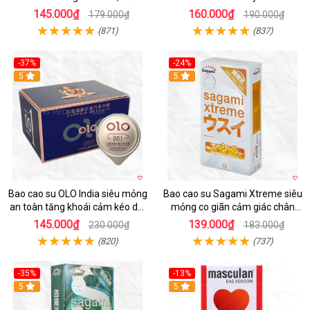
mại, an toàn
thoải mái bôi trơn an toàn
145.000₫
160.000₫
179.000₫
190.000₫
(871)
(837)
-37%
-24%
5
5
Bao cao su OLO India siêu mỏng
Bao cao su Sagami Xtreme siêu
an toàn tăng khoái cảm kéo dài
mỏng co giãn cảm giác chân
thời gian
thật
145.000₫
139.000₫
230.000₫
183.000₫
(820)
(737)
-35%
-13%
5
5