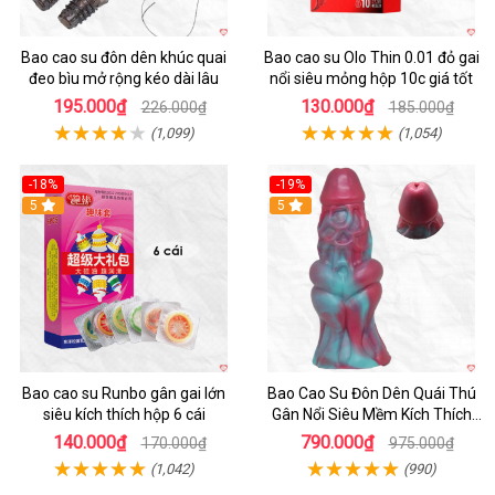
Bao cao su đôn dên khúc quai
Bao cao su Olo Thin 0.01 đỏ gai
đeo bìu mở rộng kéo dài lâu
nổi siêu mỏng hộp 10c giá tốt
195.000₫
130.000₫
226.000₫
185.000₫
(1,099)
(1,054)
-18%
-19%
Hot
5
5
Bao cao su Runbo gân gai lớn
Bao Cao Su Đôn Dên Quái Thú
siêu kích thích hộp 6 cái
Gân Nổi Siêu Mềm Kích Thích
Tột Đỉnh
140.000₫
790.000₫
170.000₫
975.000₫
(1,042)
(990)