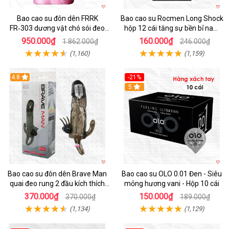
Bao cao su đôn dên FRRK
Bao cao su Rocmen Long Shock
FR‑303 dương vật chó sói đeo
hộp 12 cái tăng sự bền bỉ nam
tiện lợi cực đã
giới
950.000₫
160.000₫
1.862.000₫
246.000₫
(1,160)
(1,159)
4.8
-21%
Hot
5
Bao cao su đôn dên Brave Man
Bao cao su OLO 0.01 Đen - Siêu
quai đeo rung 2 đầu kích thích
mỏng hương vani - Hộp 10 cái
mạnh
370.000₫
150.000₫
370.000₫
189.000₫
(1,134)
(1,129)