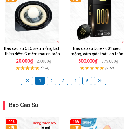
Bao cao su OLO siêu mỏng kích
Bao cao su Durex 001 siêu
thích điểm G mềm mại an toàn
mỏng, cảm giác thật, an toàn
cao cấp
20.000₫
300.000₫
27.000₫
375.000₫
(154)
(137)
1
2
3
4
5
Bao Cao Su
-20%
-18%
Hot
5
5