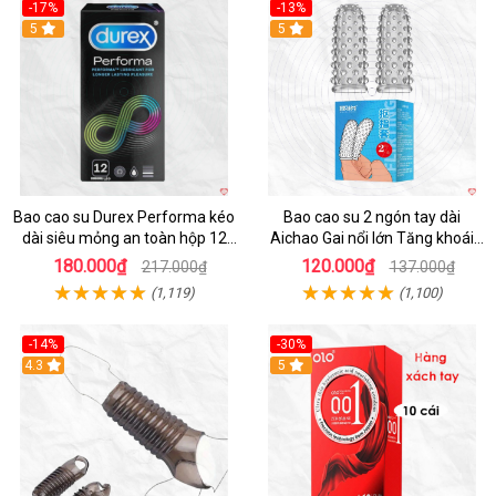
-17%
-13%
Hot
5
5
Bao cao su Durex Performa kéo
Bao cao su 2 ngón tay dài
dài siêu mỏng an toàn hộp 12
Aichao Gai nổi lớn Tăng khoái
cái
cảm
180.000₫
120.000₫
217.000₫
137.000₫
(1,119)
(1,100)
-14%
-30%
4.3
5