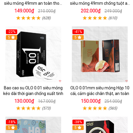
siêu mỏng 49mm an toàn thoải
siêu mỏng 49mm chống tuột an
mái
toàn
149.000₫
202.000₫
210.000₫
249.000₫
(628)
(610)
-22%
-41%
5
Hot
5
Bao cao su OLO 0.01 siêu mỏng
OLO 0.01mm siêu mỏng Hộp 10
kéo dài thời gian chống xuất tinh
cái, cảm giác chân thật, an toàn
130.000₫
150.000₫
167.000₫
254.000₫
(573)
(565)
-18%
-38%
Hot
5
5