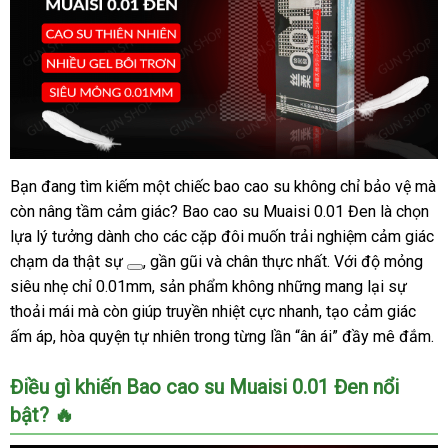
Bạn đang tìm kiếm một chiếc bao cao su không chỉ bảo vệ mà
Muaisi
còn nâng tầm cảm giác? Bao cao su Muaisi 0.01 Đen là chọn
0.01
Đen
lựa lý tưởng dành cho các cặp đôi muốn trải nghiệm cảm giác
Siêu
chạm da thật sự
, gần gũi và chân thực nhất. Với độ mỏng
Mỏng
siêu nhẹ chỉ 0.01mm, sản phẩm không những mang lại sự
0.01mm
thoải mái mà còn giúp truyền nhiệt cực nhanh, tạo cảm giác
Hộp
ấm áp, hòa quyện tự nhiên trong từng lần “ân ái” đầy mê đắm.
10
cái
Điều gì khiến Bao cao su Muaisi 0.01 Đen nổi
Khuyến
Mại
bật? 🔥