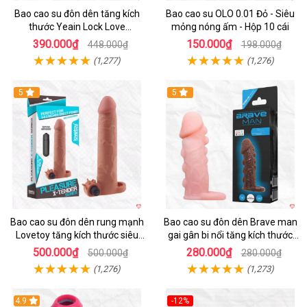
Bao cao su đôn dên tăng kích
Bao cao su OLO 0.01 Đỏ - Siêu
thước Yeain Lock Love
mỏng nóng ấm - Hộp 10 cái
Raytheon
390.000₫
150.000₫
448.000₫
198.000₫
(1,277)
(1,276)
5
5
Bao cao su đôn dên rung mạnh
Bao cao su đôn dên Brave man
Lovetoy tăng kích thước siêu
gai gân bi nổi tăng kích thước
phê
kéo dài thời gian
500.000₫
280.000₫
500.000₫
280.000₫
(1,276)
(1,273)
4.9
-12%