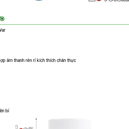
🎯
War
hợp âm thanh rên rỉ kích thích chân thực
ền bỉ