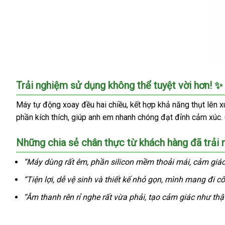
hãng
Nhập
Trải nghiệm sử dụng không thể tuyệt vời hơn! ✨
sỉ
Máy
Máy tự động xoay đều hai chiều, kết hợp khả năng thụt lên 
thủ
phần kích thích, giúp anh em nhanh chóng đạt đỉnh cảm xúc. Đ
dâm
tự
Những chia sẻ chân thực từ khách hàng đã trải
động
Leten
“Máy dùng rất êm, phần silicon mềm thoải mái, cảm giác r
Star
War
“Tiện lợi, dễ vệ sinh và thiết kế nhỏ gọn, mình mang đi côn
âm
“Âm thanh rên rỉ nghe rất vừa phải, tạo cảm giác như thậ
đạo
giả
rung