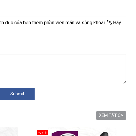
nh dục của bạn thêm phần viên mãn và sảng khoái. 🚀 Hãy
XEM TẤT CẢ
-37%