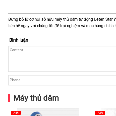
xoay
thụt
cao
Đừng bỏ lỡ cơ hội sở hữu máy thủ dâm tự động Leten Star W
cấp
liên hệ ngay với chúng tôi để trải nghiệm và mua hàng chính 
chính
hãng
Bình luận
Máy thủ dâm
-24%
-23%