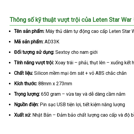
Nhập
Thông số kỹ thuật vượt trội của Leten Star War 
sỉ
Máy
Tên sản phẩm:
Máy thủ dâm tự động cao cấp Leten Star 
thủ
Mã sản phẩm:
AD33K
dâm
tự
Đối tượng sử dụng:
Sextoy cho nam giới
động
Leten
Tính năng vượt trội:
Xoay trái – phải, thụt lên – xuống kết 
Star
Chất liệu:
Silicon mềm mại ôm sát + vỏ ABS chắc chắn
War
âm
Kích thước:
88mm x 273mm
đạo
Trọng lượng:
650 gram – vừa tay và dễ dàng cầm nắm
giả
rung
Nguồn điện:
Pin sạc USB tiện lợi, tiết kiệm năng lượng
xoay
thụt
Xuất xứ:
Nhật Bản – Đảm bảo chất lượng cao cấp và độ b
cao
cấp