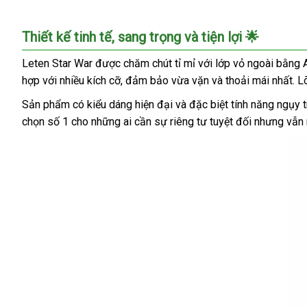
Nhập
Thiết kế tinh tế, sang trọng và tiện lợi 🌟
sỉ
Máy
Leten Star War được chăm chút tỉ mỉ với lớp vỏ ngoài bằng
thủ
hợp với nhiều kích cỡ, đảm bảo vừa vặn và thoải mái nhất. L
dâm
tự
Sản phẩm có kiểu dáng hiện đại và đặc biệt tính năng ngụy t
động
chọn số 1 cho những ai cần sự riêng tư tuyệt đối nhưng vẫn
Leten
Star
War
âm
đạo
giả
rung
xoay
thụt
cao
cấp
chính