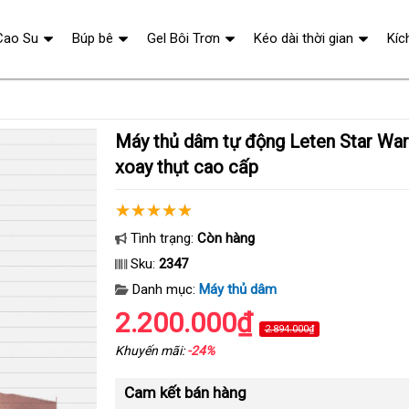
Cao Su
Búp bê
Gel Bôi Trơn
Kéo dài thời gian
Kíc
Máy thủ dâm tự động Leten Star War âm đạo giả rung
xoay thụt cao cấp
Tình trạng:
Còn hàng
Sku:
2347
Danh mục:
Máy thủ dâm
2.200.000₫
2.894.000₫
Khuyến mãi:
-24%
Cam kết bán hàng