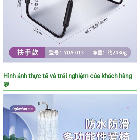
hệ
cặp
đôi
thuận
tiện
Ghế
Hình ảnh thực tế và trải nghiệm của khách hàng
tình
💬
yêu
ROOMFUN
YDA-
016
tay
vịn
hỗ
trợ