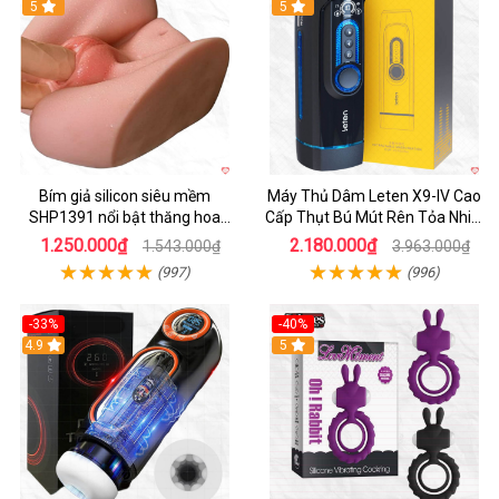
Hot
5
Hot
5
Bím giả silicon siêu mềm
Máy Thủ Dâm Leten X9-IV Cao
SHP1391 nổi bật thăng hoa
Cấp Thụt Bú Mút Rên Tỏa Nhiệt
hoàn hảo
Sạc Pin
1.250.000₫
2.180.000₫
1.543.000₫
3.963.000₫
(997)
(996)
-33%
-40%
Hot
4.9
5