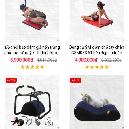
Đồ chơi bạo dâm giả nến trừng
Dụng cụ SM kiềm chế tay chân
phạt tư thế quỳ kích thích khoái
GSM033 51 bền đẹp an toàn
cảm
3.900.000₫
4.900.000₫
4.814.000₫
8.032.000₫
-24%
-31%
Hot