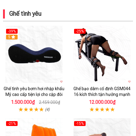
Ghế tình yêu
-39%
-25%
Hot
5
Hot
Ghế tình yêu bơm hơi nhập khẩu
Ghế bạo dâm cố định GSM044
Mỹ cao cấp tiện lợi cho cặp đôi
16 kích thích tận hưởng mạnh
1.500.000₫
12.000.000₫
2.459.000₫
(4)
-21%
-15%
Hot