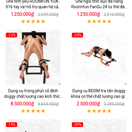
Ghế tình yêu ROOMFUN YDA-
Ghế ngồi tình dục đa năng
016 tay vịn hỗ trợ quan hệ cặp
Roomfun FanGu 24 tư thế đàn
đôi thuận tiện
hồi cao cấp kích thích đỉnh
1.250.000₫
1.250.000₫
2.049.000₫
2.016.000₫
-12%
-24%
Dụng cụ trừng phạt cố định
Dụng cụ BDSM tra tấn doggy
doggy chất lượng cao kích thích
khóa cơ thể chất lượng cao giá
mạnh
tốt
8.500.000₫
2.500.000₫
9.659.000₫
3.289.000₫
-19%
-39%