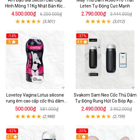
Âm Đạo Giả Silicon Cao Cấp
Máy Thủ Dâm A380 Pro Thắt
Hình Mông 11Kg Nhật Bản Kích
Leten Tự Động Cực Mạnh
Thước Như Thật
4.500.000₫
2.790.000₫
6.250.000₫
3.444.000₫
(3,501)
(3,012)
-14%
-37%
Hot
5
4.8
Lovetoy Vagina Lotus silicone
Svakom Sam Neo Cốc Thủ Dâm
rung êm cao cấp cốc thủ dâm
Tự Động Rung Hút Co Bóp App
nam
Điều Khiển
500.000₫
2.490.000₫
581.000₫
3.952.000₫
(2,988)
(2,759)
-32%
-20%
Hot
4.7
Hot
5