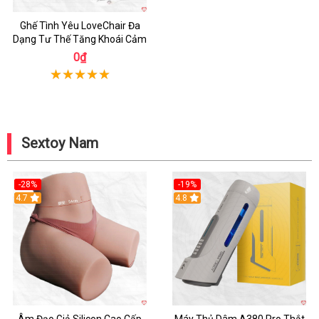
Ghế Tình Yêu LoveChair Đa
Dạng Tư Thế Tăng Khoái Cảm
0₫
Sextoy Nam
-28%
-19%
4.7
Hot
4.8