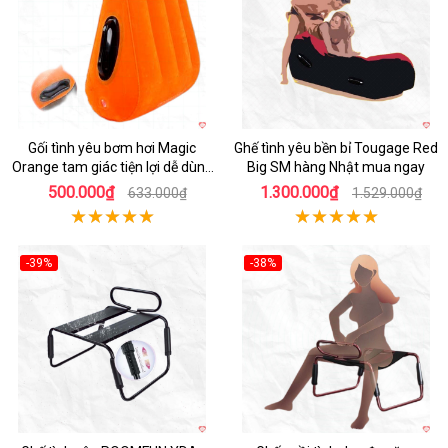
Gối tình yêu bơm hơi Magic
Ghế tình yêu bền bỉ Tougage Red
Orange tam giác tiện lợi dễ dùng
Big SM hàng Nhật mua ngay
khuyến mãi
500.000₫
1.300.000₫
633.000₫
1.529.000₫
-39%
-38%
Hot
Hot