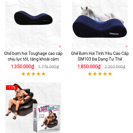
Hot
Hot
Ghế bơm hơi Toughage cao cấp
Ghế Bơm Hơi Tình Yêu Cao Cấp
chịu lực tốt, tăng khoái cảm
SM103 Đa Dạng Tư Thế
1.350.000₫
1.850.000₫
1.776.000₫
2.202.000₫
-13%