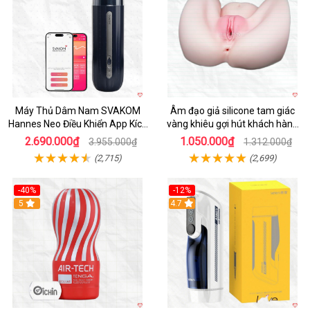
Máy Thủ Dâm Nam SVAKOM
Âm đạo giả silicone tam giác
Hannes Neo Điều Khiển App Kích
vàng khiêu gợi hút khách hàng
Thích
nam
2.690.000₫
1.050.000₫
3.955.000₫
1.312.000₫
(2,715)
(2,699)
-40%
-12%
Hot
5
Hot
4.7