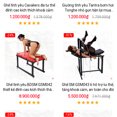
Ghế tình yêu Cavaliers đa tư thế
Giường tình yêu Tantra bơm hơi
đỉnh cao kích thích khoái cảm
Tonghe nhỏ gọn tiện lợi mua
ngay
1.200.000₫
1.200.000₫
1.578.000₫
1.739.000₫
-24%
-31%
Hot
Hot
Ghế tình yêu BDSM GSM042
Ghế SM GSM043 6 hỗ trợ tư thế,
thiết kế đỉnh cao kích thích thăng
tăng khoái cảm, an toàn cho đôi
hoa
8.900.000₫
5.500.000₫
7.971.000₫
-24%
-16%