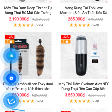
Máy Thủ Dâm Deep Throat Tự
Vòng Rung Tai Thỏ Love
Động Thụt Bú Mút Gắn Tường
Moment Siêu An Toàn Kéo Dài
Thời Gian
2.190.000₫
285.000₫
3.268.000₫
475.000₫
(995)
(969)
-12%
-22%
Hot
5
5
Phích hậu môn silicon Foxy đuôi
Máy Thủ Dâm Svakom Alex NEO
cáo mềm mại kích thích cảm
Rung Thụt Rên Cao Cấp Điều
giác mới
Khiển App
550.000₫
3.550.000₫
625.000₫
4.551.000₫
(965)
(958)