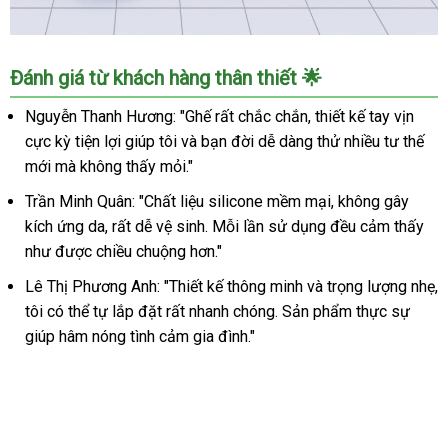
Ghế
Đánh giá từ khách hàng thân thiết 🌟
tình
yêu
Nguyễn Thanh Hương: "Ghế rất chắc chắn, thiết kế tay vịn
ROOMFUN
cực kỳ tiện lợi giúp tôi và bạn đời dễ dàng thử nhiều tư thế
YDA-
mới mà không thấy mỏi."
016
tay
Trần Minh Quân: "Chất liệu silicone mềm mại, không gây
vịn
kích ứng da, rất dễ vệ sinh. Mỗi lần sử dụng đều cảm thấy
hỗ
như được chiều chuộng hơn."
trợ
quan
Lê Thị Phương Anh: "Thiết kế thông minh và trọng lượng nhẹ,
hệ
tôi có thể tự lắp đặt rất nhanh chóng. Sản phẩm thực sự
cặp
giúp hâm nóng tình cảm gia đình."
đôi
thuận
tiện