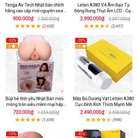
Tenga Air Tech Nhật bản chính
Leten A380 V.4 Âm Đạo Tự
hãng cao cấp mới nguyên seal
Động Rung Thụt Ấm LCD - Cực
giá tốt
Phê
900.000₫
2.990.000₫
1.500.000₫
3.397.000₫
(2,658)
(2,657)
-32%
-28%
Hot
5
Hot
4.6
Búp bê tình yêu Nhật Bản mini
Máy Bú Dương Vật Letten A380
mông tròn siêu mềm mại hấp
Cực Đỉnh Kích Thích Mạnh Mẽ
dẫn
720.000₫
2.490.000₫
1.059.000₫
3.458.000₫
(1,638)
(998)
-19%
-45%