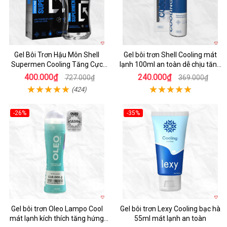
Gel Bôi Trơn Hậu Môn Shell
Gel bôi trơn Shell Cooling mát
Supermen Cooling Tăng Cực
lạnh 100ml an toàn dễ chịu tăng
Mát
khoái cảm
400.000₫
240.000₫
727.000₫
369.000₫
(424)
-26%
-35%
Hot
Gel bôi trơn Oleo Lampo Cool
Gel bôi trơn Lexy Cooling bạc hà
mát lạnh kích thích tăng hứng
55ml mát lạnh an toàn