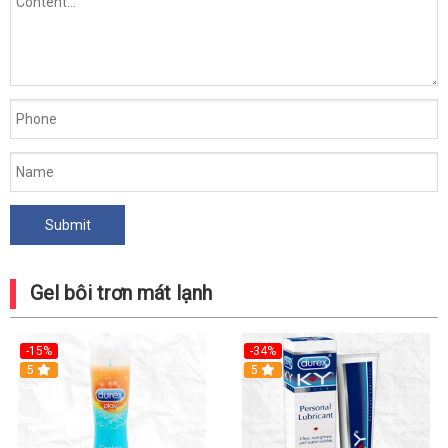
Gel bôi trơn mát lạnh
-15%
-34%
5
5