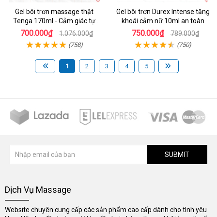
Gel bôi trơn massage thật
Gel bôi trơn Durex Intense tăng
Tenga 170ml - Cảm giác tự
khoái cảm nữ 10ml an toàn
nhiên
700.000₫
750.000₫
1.076.000₫
789.000₫
(758)
(750)
1
2
3
4
5
SUBMIT
Dịch Vụ Massage
Website chuyên cung cấp các sản phẩm cao cấp dành cho tình yêu