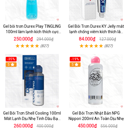
Gel bôi trơn Durex Play TINGLING
Gel Bôi Trơn Durex KY Jelly mát
100ml làm lạnh kích thích cực
lạnh chống viêm kích thích lâu
khoái
dài
250.000₫
84.000₫
294.000₫
127.000₫
(827)
(827)
-35%
-19%
5
5
Gel Bôi Trơn Shell Cooling 100ml
Gel Bôi Trơn Nhật Bản NPG
Mát Lạnh Dịu Nhẹ Tinh Dầu Bạc
Nippori 200ml An Toàn Dịu Nhẹ
Hà
260.000₫
450.000₫
400.000₫
556.000₫