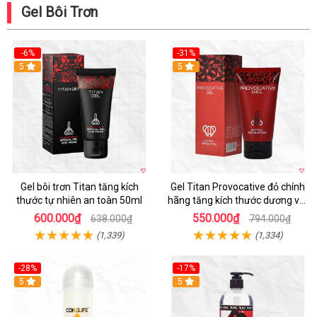
Gel Bôi Trơn
-6%
-31%
Hot
5
Hot
5
Gel bôi trơn Titan tăng kích
Gel Titan Provocative đỏ chính
thước tự nhiên an toàn 50ml
hãng tăng kích thước dương vật
Nam
600.000₫
550.000₫
638.000₫
794.000₫
(1,339)
(1,334)
-28%
-17%
Hot
5
Hot
5