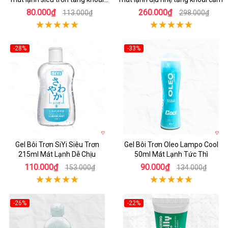
cảm 30ml
80.000₫
260.000₫
113.000₫
298.000₫
-28%
-33%
Gel Bôi Trơn SiYi Siêu Trơn
Gel Bôi Trơn Oleo Lampo Cool
215ml Mát Lạnh Dễ Chịu
50ml Mát Lạnh Tức Thì
110.000₫
90.000₫
153.000₫
134.000₫
-26%
-22%