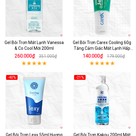
Gel Bôi Trơn Mát Lạnh Vanessa
Gel Bôi Trơn Carex Cooling 60g
& Co Cool Mới 200ml
Tăng Cảm Giác Mát Lạnh Hấp
Dẫn
260.000₫
140.000₫
351.000₫
179.000₫
-40%
-21%
Gel Bôi Trơn Lexy 55ml Hương
Gel Bôi Trơn Kakou 200ml Mát