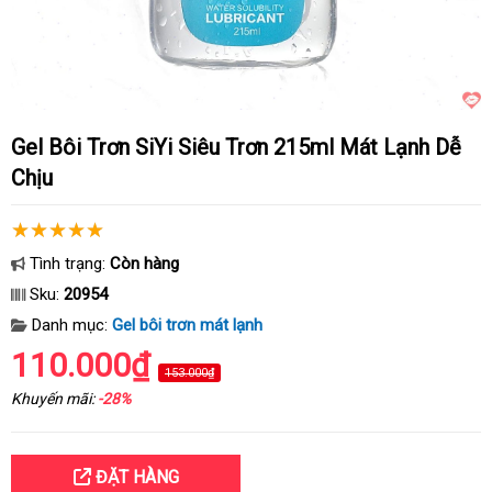
Gel Bôi Trơn SiYi Siêu Trơn 215ml Mát Lạnh Dễ
Chịu
Tình trạng:
Còn hàng
Sku:
20954
Danh mục:
Gel bôi trơn mát lạnh
110.000₫
153.000₫
Khuyến mãi:
-28%
ĐẶT HÀNG