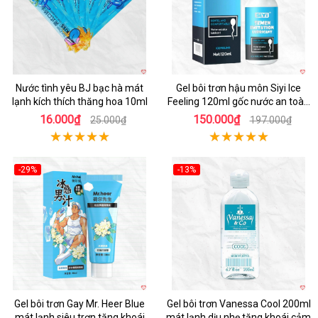
Nước tình yêu BJ bạc hà mát
Gel bôi trơn hậu môn Siyi Ice
lạnh kích thích thăng hoa 10ml
Feeling 120ml gốc nước an toàn
dịu nhẹ
16.000₫
150.000₫
25.000₫
197.000₫
-29%
-13%
Gel bôi trơn Gay Mr. Heer Blue
Gel bôi trơn Vanessa Cool 200ml
mát lạnh siêu trơn tăng khoái
mát lạnh dịu nhẹ tăng khoái cảm