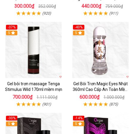
300.000₫
440.000₫
352.000₫
759.000₫
(920)
(911)
-37%
-40%
5
5
Gel bôi trơn massage Tenga
Gel Bôi Trơn Magic Eyes Nhật
Stimulus Wild 170ml mềm mịn
360ml Cao Cấp An Toàn Mềm
Mượt
700.000₫
600.000₫
1.111.000₫
1.000.000₫
(901)
(875)
-30%
-14%
Hot
5
Hot
5