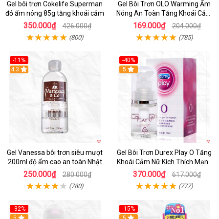
Gel bôi trơn Cokelife Superman
Gel Bôi Trơn OLO Warming Ấm
đỏ ấm nóng 85g tăng khoái cảm
Nóng An Toàn Tăng Khoái Cảm
60ml
350.000₫
169.000₫
426.000₫
204.000₫
(800)
(785)
-11%
-40%
Hot
4.3
5
Gel Vanessa bôi trơn siêu mượt
Gel Bôi Trơn Durex Play O Tăng
200ml độ ẩm cao an toàn Nhật
Khoái Cảm Nữ Kích Thích Mạnh
Mẽ
250.000₫
370.000₫
280.000₫
617.000₫
(780)
(777)
-32%
-15%
5
5