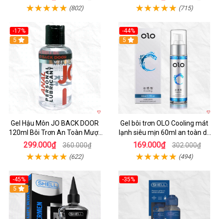
(802)
(715)
-17%
-44%
5
5
Gel Hậu Môn JO BACK DOOR
Gel bôi trơn OLO Cooling mát
120ml Bôi Trơn An Toàn Mượt
lạnh siêu mịn 60ml an toàn dễ
Mà
dùng
299.000₫
169.000₫
360.000₫
302.000₫
(622)
(494)
-45%
-35%
5
Hot