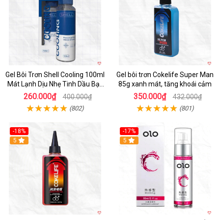
Gel Bôi Trơn Shell Cooling 100ml
Gel bôi trơn Cokelife Super Man
Mát Lạnh Dịu Nhẹ Tinh Dầu Bạc
85g xanh mát, tăng khoái cảm
Hà
260.000₫
350.000₫
400.000₫
432.000₫
(802)
(801)
-18%
-17%
5
5