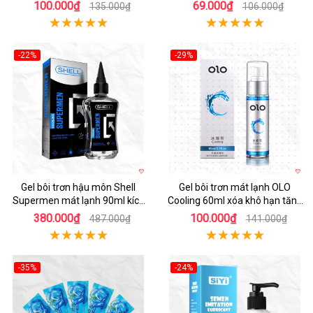
thú
100.000₫
69.000₫
135.000₫
106.000₫
-22%
-29%
Hot
Hot
Gel bôi trơn hậu môn Shell
Gel bôi trơn mát lạnh OLO
Supermen mát lạnh 90ml kích
Cooling 60ml xóa khô hạn tăng
thích nhẹ nhàng
hưng phấn
380.000₫
100.000₫
487.000₫
141.000₫
-35%
-24%
Hot
Hot