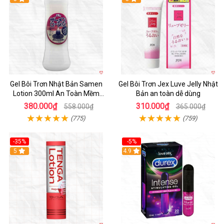
Gel Bôi Trơn Nhật Bản Samen
Gel Bôi Trơn Jex Luve Jelly Nhật
Lotion 300ml An Toàn Mềm
Bản an toàn dễ dùng
Mượt
380.000₫
310.000₫
558.000₫
365.000₫
(775)
(759)
-35%
-5%
5
Hot
4.9