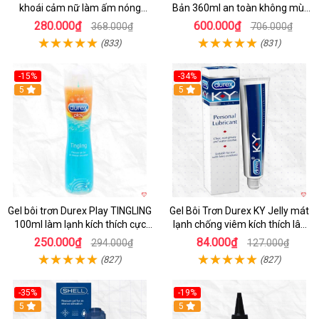
khoái cảm nữ làm ấm nóng
Bản 360ml an toàn không mùi
nhanh lên đỉnh
kích thích
280.000₫
600.000₫
368.000₫
706.000₫
(833)
(831)
-15%
-34%
5
5
Gel bôi trơn Durex Play TINGLING
Gel Bôi Trơn Durex KY Jelly mát
100ml làm lạnh kích thích cực
lạnh chống viêm kích thích lâu
khoái
dài
250.000₫
84.000₫
294.000₫
127.000₫
(827)
(827)
-35%
-19%
5
5