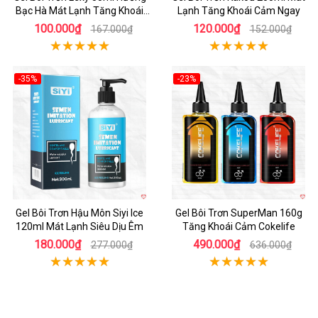
Bạc Hà Mát Lạnh Tăng Khoái
Lạnh Tăng Khoái Cảm Ngay
Cảm
100.000₫
120.000₫
167.000₫
152.000₫
-35%
-23%
Hot
Gel Bôi Trơn Hậu Môn Siyi Ice
Gel Bôi Trơn SuperMan 160g
120ml Mát Lạnh Siêu Dịu Êm
Tăng Khoái Cảm Cokelife
180.000₫
490.000₫
277.000₫
636.000₫