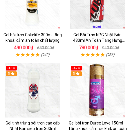
Gel bôi trơn Cokelife 300ml tăng
Gel Bôi Trơn NPG Nhật Bản
khoái cảm an toàn chất lượng
480ml An Toàn Tăng Hưng
Phấn
490.000₫
780.000₫
680.000₫
940.000₫
(942)
(936)
-15%
-42%
Hot
5
5
Gel tinh trùng bôi trơn cao cấp
Gel bôi trơn Durex Love 150ml –
Nhật Bản siêu trơn 300ml
Tăng khoái cảm, se khít, an toàn