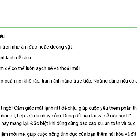
ều.
ôi trơn như âm đạo hoặc dương vật.
t lạnh dễ chịu.
 để cơ thể luôn sạch sẽ và thoải mái.
 quản nơi khô ráo, tránh ánh nắng trực tiếp. Ngừng dùng nếu có dấ
 ngờ! Cảm giác mát lạnh rất dễ chịu, giúp cuộc yêu thêm phần th
n rít, hợp với da nhạy cảm. Dùng rất tiện lợi và dễ rửa sạch."
này mang lại. Đặc biệt khi dùng cùng bao cao su, an toàn và cực k
ghiệm mới mẻ, giúp cuộc sống tình dục của bạn thêm hài hòa và 