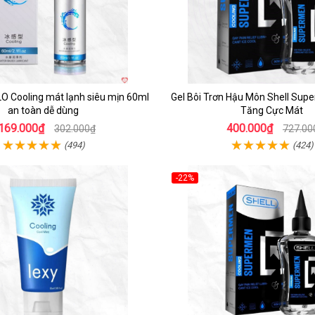
OLO Cooling mát lạnh siêu mịn 60ml
Gel Bôi Trơn Hậu Môn Shell Sup
an toàn dễ dùng
Tăng Cực Mát
169.000₫
400.000₫
302.000₫
727.00
(494)
(424)
-22%
Hot