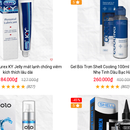
5
Durex KY Jelly mát lạnh chống viêm
Gel Bôi Trơn Shell Cooling 100ml
kích thích lâu dài
Nhẹ Tinh Dầu Bạc H
84.000₫
260.000₫
127.000₫
400.00
(827)
(802)
-45%
5