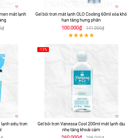
rmen mát lạnh
Gel bôi trơn mát lạnh OLO Cooling 60ml xóa khô
hàng
hạn tăng hưng phấn
100.000₫
0₫
141.000₫
-13%
 lạnh siêu trơn
Gel bôi trơn Vanessa Cool 200ml mát lạnh dịu
l
nhẹ tăng khoái cảm
260.000₫
0₫
298.000₫