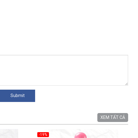
XEM TẤT CẢ
-19%