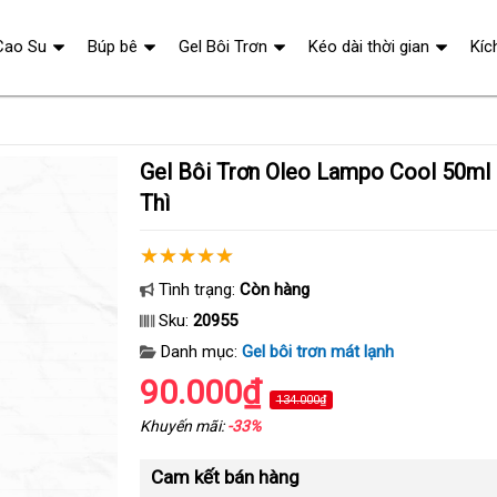
Cao Su
Búp bê
Gel Bôi Trơn
Kéo dài thời gian
Kíc
Gel Bôi Trơn Oleo Lampo Cool 50ml Mát Lạnh Tức
Thì
Tình trạng:
Còn hàng
Sku:
20955
Danh mục:
Gel bôi trơn mát lạnh
90.000₫
134.000₫
Khuyến mãi:
-33%
Cam kết bán hàng