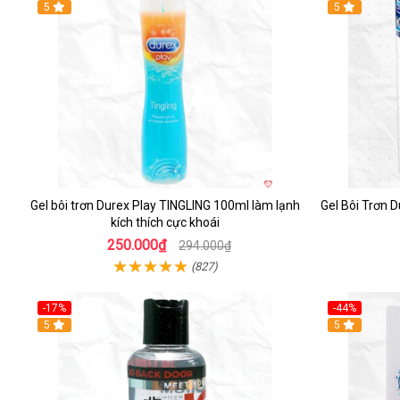
5
5
Gel bôi trơn Durex Play TINGLING 100ml làm lạnh
Gel Bôi Trơn 
kích thích cực khoái
250.000₫
294.000₫
(827)
-17%
-44%
5
5