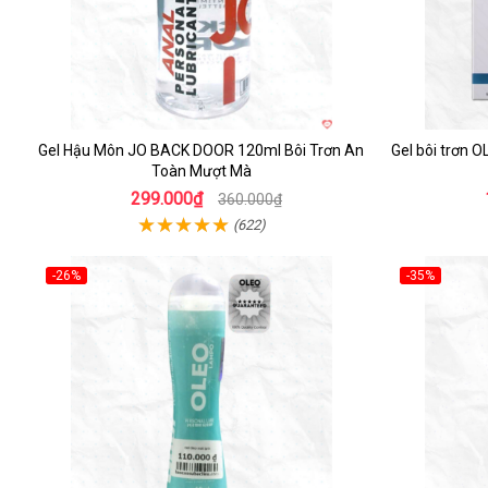
Gel Hậu Môn JO BACK DOOR 120ml Bôi Trơn An
Gel bôi trơn 
Toàn Mượt Mà
299.000₫
360.000₫
(622)
-26%
-35%
Hot