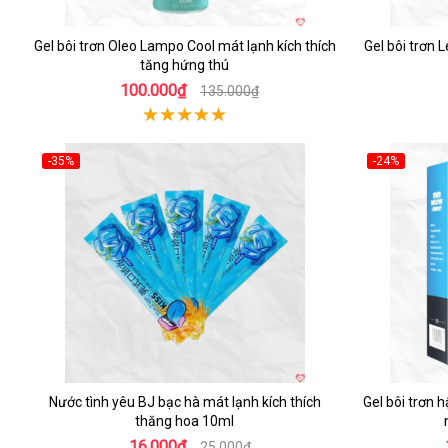
Gel bôi trơn Oleo Lampo Cool mát lạnh kích thích
Gel bôi trơn 
tăng hứng thú
100.000₫
135.000₫
-35%
-24%
Hot
Hot
Nước tình yêu BJ bạc hà mát lạnh kích thích
Gel bôi trơn 
thăng hoa 10ml
16.000₫
25.000₫