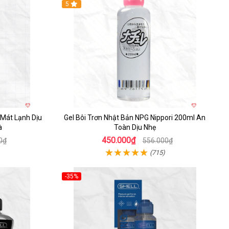
5
 Mát Lạnh Dịu
Gel Bôi Trơn Nhật Bản NPG Nippori 200ml An
à
Toàn Dịu Nhẹ
450.000₫
0₫
556.000₫
(715)
-35%
Hot