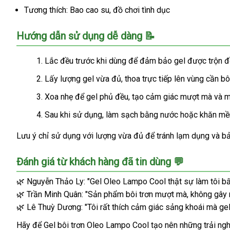
Tương thích: Bao cao su, đồ chơi tình dục
Hướng dẫn sử dụng dễ dàng 📝
Lắc đều trước khi dùng để đảm bảo gel được trộn đ
Lấy lượng gel vừa đủ, thoa trực tiếp lên vùng cần b
Xoa nhẹ để gel phủ đều, tạo cảm giác mượt mà và má
Sau khi sử dụng, làm sạch bằng nước hoặc khăn mềm
Lưu ý chỉ sử dụng với lượng vừa đủ để tránh lạm dụng và bảo
Đánh giá từ khách hàng đã tin dùng 💬
🌿 Nguyễn Thảo Ly: "Gel Oleo Lampo Cool thật sự làm tôi bất
🌿 Trần Minh Quân: "Sản phẩm bôi trơn mượt mà, không gây nhờ
🌿 Lê Thuỳ Dương: "Tôi rất thích cảm giác sảng khoái mà gel 
Hãy để Gel bôi trơn Oleo Lampo Cool tạo nên những trải n