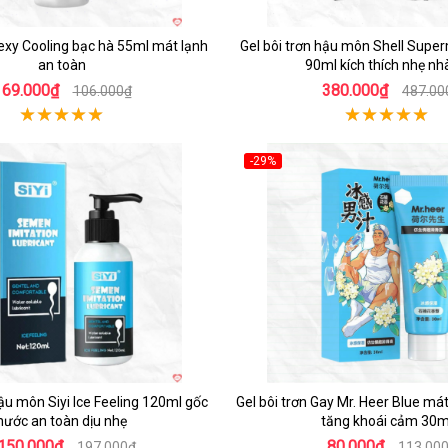
Lexy Cooling bạc hà 55ml mát lạnh
Gel bôi trơn hậu môn Shell Supe
an toàn
90ml kích thích nhẹ n
69.000₫
380.000₫
106.000₫
487.00
-29%
hậu môn Siyi Ice Feeling 120ml gốc
Gel bôi trơn Gay Mr. Heer Blue mát
nước an toàn dịu nhẹ
tăng khoái cảm 30m
150.000₫
80.000₫
197.000₫
113.00