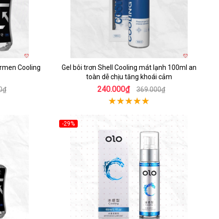
ermen Cooling
Gel bôi trơn Shell Cooling mát lạnh 100ml an
toàn dễ chịu tăng khoái cảm
240.000₫
0₫
369.000₫
-29%
Hot