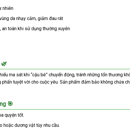
ự nhiên
vùng da nhạy cảm, giảm đau rát
m, an toàn khi sử dụng thường xuyên
 🌿
thiểu ma sát khi “cậu bé” chuyển động, tránh những tổn thương 
ng phấn tuyệt vời cho cuộc yêu. Sản phẩm đảm bảo không chứa chấ
ng 🎯
òa quyện tốt.
o hoặc dương vật tùy nhu cầu.