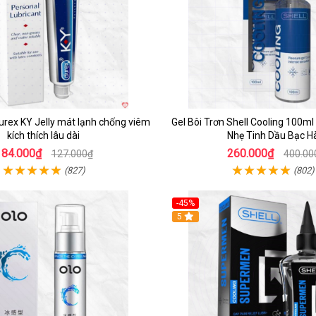
Durex KY Jelly mát lạnh chống viêm
Gel Bôi Trơn Shell Cooling 100ml
kích thích lâu dài
Nhẹ Tinh Dầu Bạc H
84.000₫
260.000₫
127.000₫
400.00
(827)
(802)
-45%
5