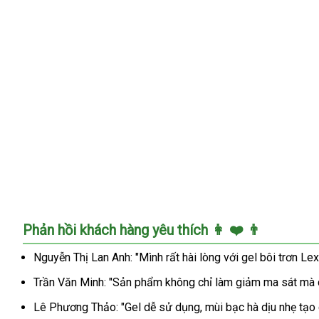
Gel
Bôi
Trơn
Lexy
55ml
Phản hồi khách hàng yêu thích 👩 ❤️ 👨
Hương
Bạc
Nguyễn Thị Lan Anh: "Mình rất hài lòng với gel bôi trơn L
Hà
Mát
Trần Văn Minh: "Sản phẩm không chỉ làm giảm ma sát mà cò
Lạnh
Tăng
Lê Phương Thảo: "Gel dễ sử dụng, mùi bạc hà dịu nhẹ tạo 