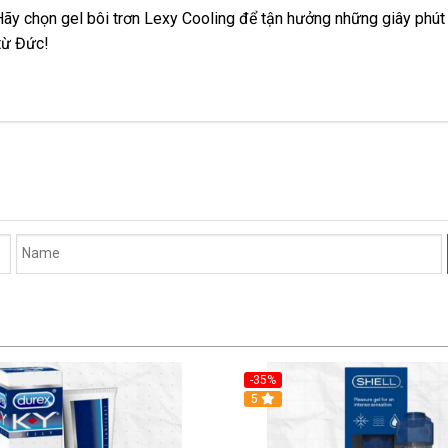
y chọn gel bôi trơn Lexy Cooling để tận hưởng những giây phút
từ Đức!
-35%
5