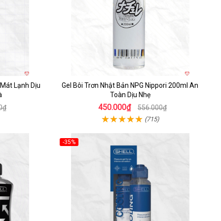
 Mát Lạnh Dịu
Gel Bôi Trơn Nhật Bản NPG Nippori 200ml An
à
Toàn Dịu Nhẹ
450.000₫
0₫
556.000₫
(715)
-35%
Hot