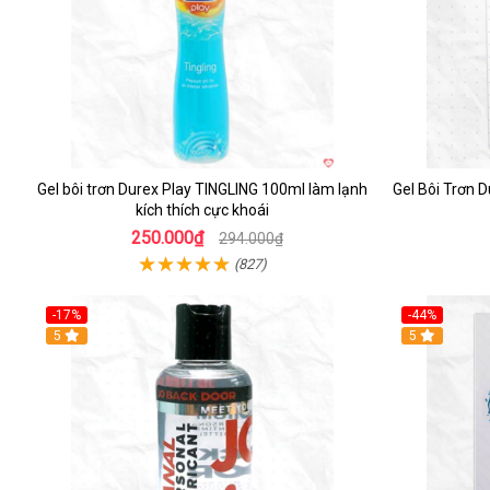
Gel bôi trơn Durex Play TINGLING 100ml làm lạnh
Gel Bôi Trơn 
kích thích cực khoái
250.000₫
294.000₫
(827)
-17%
-44%
5
5