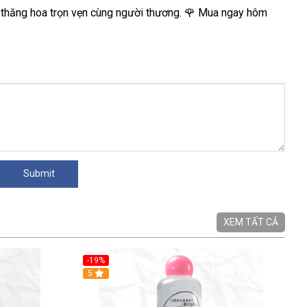
 thăng hoa trọn vẹn cùng người thương. 🌹 Mua ngay hôm
XEM TẤT CẢ
-19%
5