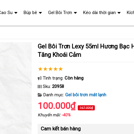
Cao Su
Búp bê
Gel Bôi Trơn
Kéo dài thời gian
Kíc
Gel Bôi Trơn Lexy 55ml Hương Bạc Hà Mát Lạnh
Tăng Khoái Cảm
Tình trạng:
Còn hàng
Sku:
20958
Danh mục:
Gel bôi trơn mát lạnh
100.000₫
167.000₫
Khuyến mãi:
-40%
Cam kết bán hàng