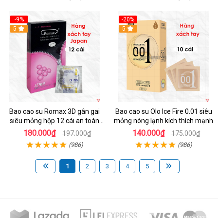
-9%
-20%
5
5
Bao cao su Romax 3D gân gai
Bao cao su Olo Ice Fire 0.01 siêu
siêu mỏng hộp 12 cái an toàn
mỏng nóng lạnh kích thích mạnh
chất lượng
180.000₫
140.000₫
197.000₫
175.000₫
(986)
(986)
1
2
3
4
5