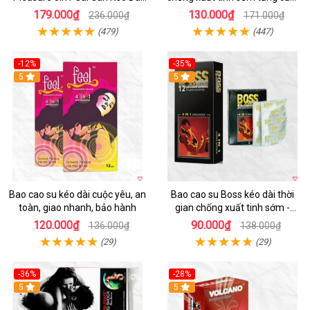
Cuộc Yêu
giác Nam
179.000₫
130.000₫
236.000₫
171.000₫
(479)
(447)
-12%
-35%
5
5
Bao cao su kéo dài cuộc yêu, an
Bao cao su Boss kéo dài thời
toàn, giao nhanh, bảo hành
gian chống xuất tinh sớm -
SHP382
120.000₫
90.000₫
136.000₫
138.000₫
(29)
(29)
-36%
-28%
5
5