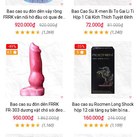
Bao cao su đôn dên vảy rồng
Bao Cao Su X-men Bi To Gai Li Ti
FRRK vân nổi hở đầu có quai đeo
Hộp 1 Cái Kích Thích Tuyệt Đỉnh
bìu cao cấp
920.000₫
72.000₫
920.000₫
81.000₫
(1,269)
(1,240)
-49%
-35%
4.5
5
Bao cao su đôn dên FRRK
Bao cao su Rocmen Long Shock
FR‑303 dương vật chó sói đeo
hộp 12 cái tăng sự bền bỉ nam
tiện lợi cực đã
giới
950.000₫
160.000₫
1.862.000₫
246.000₫
(1,160)
(1,159)