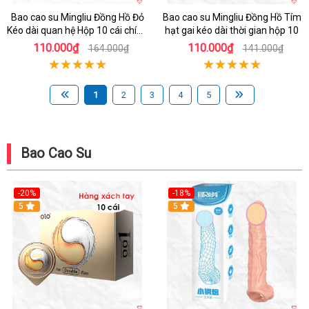
Bao cao su Mingliu Đồng Hồ Đỏ
Bao cao su Mingliu Đồng Hồ Tím
Kéo dài quan hệ Hộp 10 cái chính
hạt gai kéo dài thời gian hộp 10
hãng tăng khoái cảm
110.000₫
110.000₫
164.000₫
141.000₫
1
2
3
4
5
Bao Cao Su
-20%
-18%
Hot
5
5