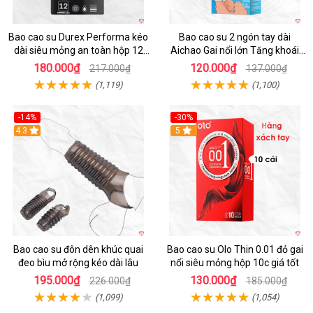
Bao cao su Durex Performa kéo
Bao cao su 2 ngón tay dài
dài siêu mỏng an toàn hộp 12
Aichao Gai nổi lớn Tăng khoái
cái
cảm
180.000₫
120.000₫
217.000₫
137.000₫
(1,119)
(1,100)
-14%
-30%
4.3
5
Bao cao su đôn dên khúc quai
Bao cao su Olo Thin 0.01 đỏ gai
đeo bìu mở rộng kéo dài lâu
nổi siêu mỏng hộp 10c giá tốt
195.000₫
130.000₫
226.000₫
185.000₫
(1,099)
(1,054)