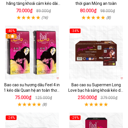
hãng tăng khoái cảm kéo dài
thời gian Mỏng an toàn
cuộc yêu
70.000₫
80.000₫
89.000₫
98.000₫
(16)
(8)
-40%
-34%
Hot
5
Hot
Bao cao su hương dâu Feel 4 in
Bao cao su Supermen Long
1 kéo dài Quan hệ an toàn thơm
Love bạc hà sảng khoái kéo dài
mát
cuộc yêu mãi
75.000₫
250.000₫
125.000₫
379.000₫
(8)
-24%
-29%
Hot
Hot