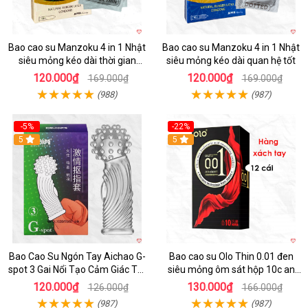
Bao cao su Manzoku 4 in 1 Nhật
Bao cao su Manzoku 4 in 1 Nhật
siêu mỏng kéo dài thời gian
siêu mỏng kéo dài quan hệ tốt
chính hãng
120.000₫
120.000₫
169.000₫
169.000₫
(988)
(987)
-5%
-22%
5
5
Bao Cao Su Ngón Tay Aichao G-
Bao cao su Olo Thin 0.01 đen
spot 3 Gai Nổi Tạo Cảm Giác Tột
siêu mỏng ôm sát hộp 10c an
Đỉnh
toàn
120.000₫
130.000₫
126.000₫
166.000₫
(987)
(987)