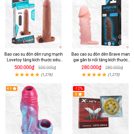
Bao cao su đôn dên rung mạnh
Bao cao su đôn dên Brave man
Lovetoy tăng kích thước siêu
gai gân bi nổi tăng kích thước
phê
kéo dài thời gian
500.000₫
280.000₫
500.000₫
280.000₫
(1,276)
(1,273)
4.9
-12%
Hot
5