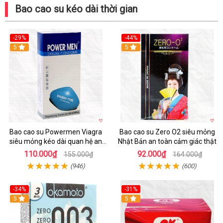
Bao cao su kéo dài thời gian
-29%
-44%
5
5
Bao cao su Powermen Viagra
Bao cao su Zero O2 siêu mỏng
siêu mỏng kéo dài quan hệ an
Nhật Bản an toàn cảm giác thật
toàn chất lượng
110.000₫
92.000₫
155.000₫
164.000₫
(946)
(600)
-34%
-31%
Hot
5
5