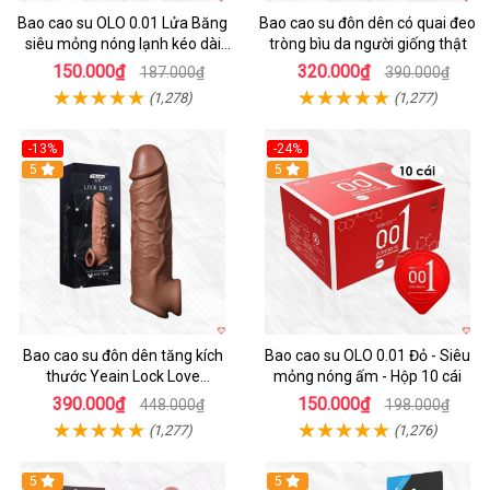
Bao cao su OLO 0.01 Lửa Băng
Bao cao su đôn dên có quai đeo
siêu mỏng nóng lạnh kéo dài
tròng bìu da người giống thật
thời gian hộp 10
150.000₫
320.000₫
187.000₫
390.000₫
(1,278)
(1,277)
-13%
-24%
5
Hot
5
Bao cao su đôn dên tăng kích
Bao cao su OLO 0.01 Đỏ - Siêu
thước Yeain Lock Love
mỏng nóng ấm - Hộp 10 cái
Raytheon
390.000₫
150.000₫
448.000₫
198.000₫
(1,277)
(1,276)
5
5