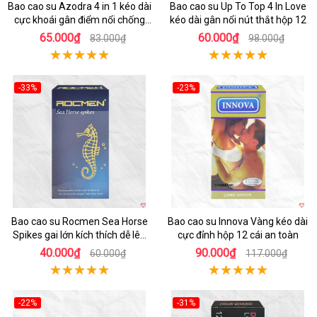
Bao cao su Azodra 4 in 1 kéo dài
Bao cao su Up To Top 4 In Love
cực khoái gân điểm nổi chống
kéo dài gân nổi nút thắt hộp 12
tuột 12 cái
65.000₫
60.000₫
83.000₫
98.000₫
-33%
-23%
Hot
Hot
Bao cao su Rocmen Sea Horse
Bao cao su Innova Vàng kéo dài
Spikes gai lớn kích thích dễ lên
cực đỉnh hộp 12 cái an toàn
đỉnh
40.000₫
90.000₫
60.000₫
117.000₫
-22%
-31%
Hot
Hot