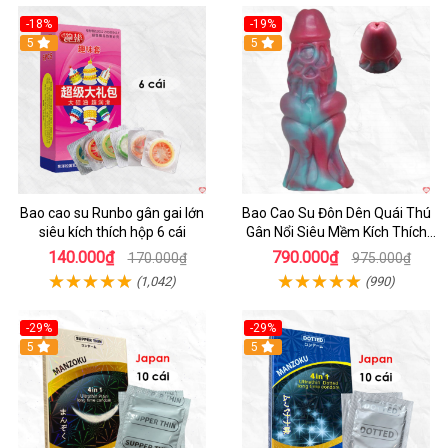
-18%
-19%
Hot
5
5
Bao cao su Runbo gân gai lớn
Bao Cao Su Đôn Dên Quái Thú
siêu kích thích hộp 6 cái
Gân Nổi Siêu Mềm Kích Thích
Tột Đỉnh
140.000₫
790.000₫
170.000₫
975.000₫
(1,042)
(990)
-29%
-29%
5
5