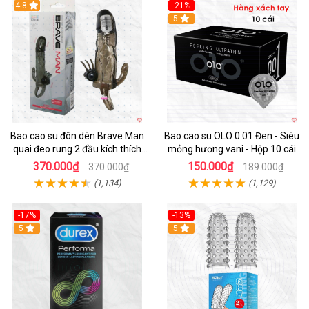
4.8
-21%
Hot
5
Bao cao su đôn dên Brave Man
Bao cao su OLO 0.01 Đen - Siêu
quai đeo rung 2 đầu kích thích
mỏng hương vani - Hộp 10 cái
mạnh
370.000₫
150.000₫
370.000₫
189.000₫
(1,134)
(1,129)
-17%
-13%
Hot
5
5