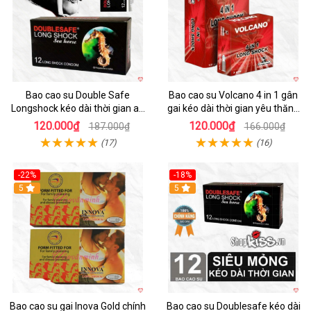
Bao cao su Double Safe
Bao cao su Volcano 4 in 1 gân
Longshock kéo dài thời gian an
gai kéo dài thời gian yêu thăng
toàn uy tín
hoa
120.000₫
120.000₫
187.000₫
166.000₫
(17)
(16)
-22%
-18%
5
Hot
5
Bao cao su gai Inova Gold chính
Bao cao su Doublesafe kéo dài