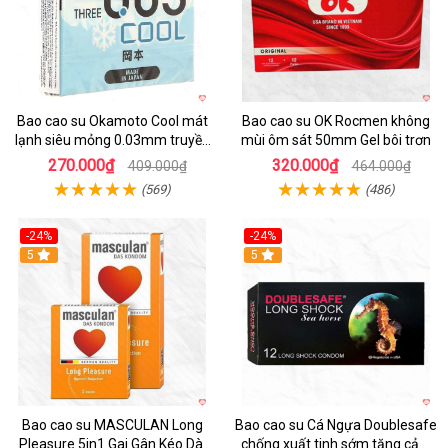
Bao cao su Okamoto Cool mát
Bao cao su OK Rocmen không
lạnh siêu mỏng 0.03mm truyền
mùi ôm sát 50mm Gel bôi trơn
nhiệt nhanh
270.000₫
320.000₫
409.000₫
464.000₫
(569)
(486)
-24%
-24%
5
5
Bao cao su MASCULAN Long
Bao cao su Cá Ngựa Doublesafe
Pleasure 5in1 Gai Gân Kéo Dài
chống xuất tinh sớm tăng cảm