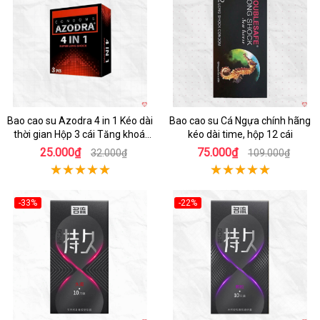
Bao cao su Azodra 4 in 1 Kéo dài
Bao cao su Cá Ngựa chính hãng
thời gian Hộp 3 cái Tăng khoái
kéo dài time, hộp 12 cái
cảm
25.000₫
75.000₫
32.000₫
109.000₫
-33%
-22%