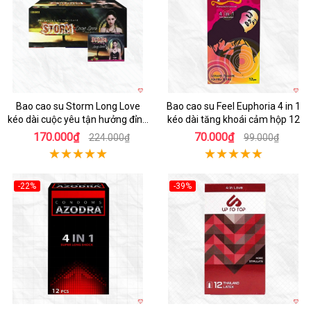
Bao cao su Storm Long Love
Bao cao su Feel Euphoria 4 in 1
kéo dài cuộc yêu tận hưởng đỉnh
kéo dài tăng khoái cảm hộp 12
cao
170.000₫
70.000₫
224.000₫
99.000₫
-22%
-39%
Hot
Hot