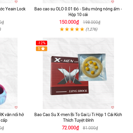
ước Yeain Lock
Bao cao su OLO 0.01 Đỏ - Siêu mỏng nóng ấm -
Hộp 10 cái
150.000₫
0₫
198.000₫
)
(1,276)
-12%
Hot
5
RK vân nổi hở
Bao Cao Su X-men Bi To Gai Li Ti Hộp 1 Cái Kích
 cấp
Thích Tuyệt Đỉnh
72.000₫
0₫
81.000₫