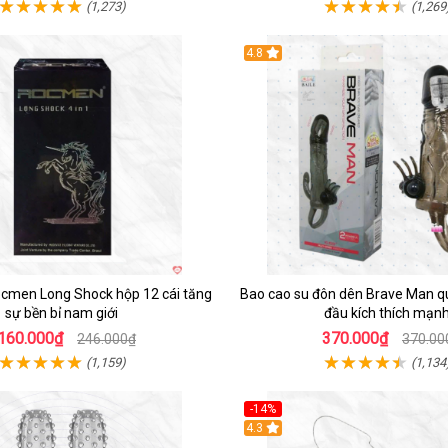
(1,273)
(1,269
4.8
ocmen Long Shock hộp 12 cái tăng
Bao cao su đôn dên Brave Man qu
sự bền bỉ nam giới
đầu kích thích mạn
160.000₫
370.000₫
246.000₫
370.00
(1,159)
(1,134
-14%
4.3