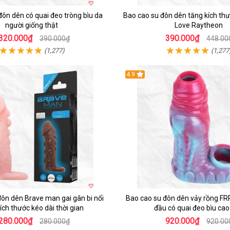
đôn dên có quai đeo tròng bìu da
Bao cao su đôn dên tăng kích th
người giống thật
Love Raytheon
320.000₫
390.000₫
390.000₫
448.00
(1,277)
(1,277
4.9
ôn dên Brave man gai gân bi nổi
Bao cao su đôn dên vảy rồng FR
ích thước kéo dài thời gian
đầu có quai đeo bìu cao
280.000₫
920.000₫
280.000₫
920.00