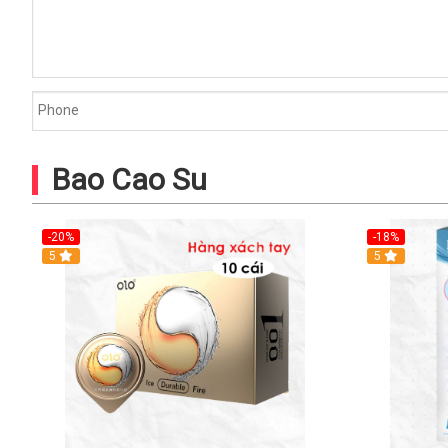
Bao Cao Su
-20%
-18%
Hot
5
5