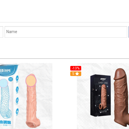
-13%
5