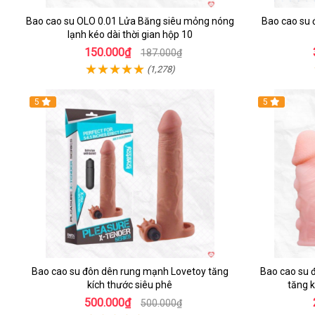
Bao cao su OLO 0.01 Lửa Băng siêu mỏng nóng
Bao cao su 
lạnh kéo dài thời gian hộp 10
150.000₫
187.000₫
(1,278)
5
5
Bao cao su đôn dên rung mạnh Lovetoy tăng
Bao cao su đ
kích thước siêu phê
tăng k
500.000₫
500.000₫