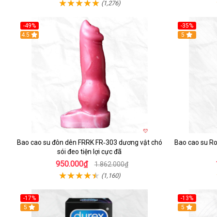
(1,276)
-49%
-35%
4.5
5
Bao cao su đôn dên FRRK FR‑303 dương vật chó
Bao cao su R
sói đeo tiện lợi cực đã
950.000₫
1.862.000₫
(1,160)
-17%
-13%
Hot
5
5