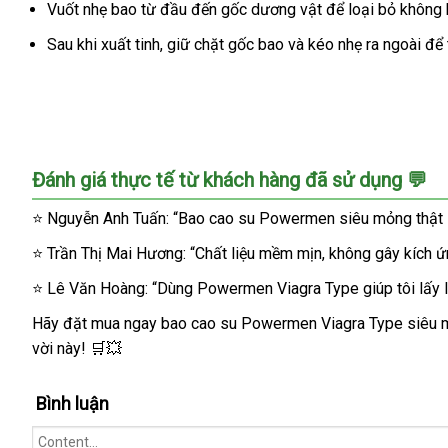
kéo
Vuốt nhẹ bao từ đầu đến gốc dương vật để loại bỏ không k
dài
Sau khi xuất tinh, giữ chặt gốc bao và kéo nhẹ ra ngoài để t
thời
gian
yêu
Đánh giá thực tế từ khách hàng đã sử dụng 💬
⭐ Nguyễn Anh Tuấn: “Bao cao su Powermen siêu mỏng thật sự đ
⭐ Trần Thị Mai Hương: “Chất liệu mềm mịn, không gây kích ứn
⭐ Lê Văn Hoàng: “Dùng Powermen Viagra Type giúp tôi lấy lạ
Hãy đặt mua ngay bao cao su Powermen Viagra Type siêu mỏn
vời này! 🛒💥
Bình luận