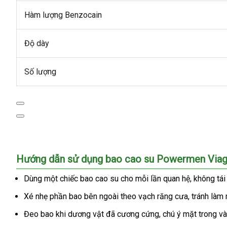
Hàm lượng Benzocain
Độ dày
Số lượng
Bao
Hướng dẫn sử dụng bao cao su Powermen Viag
cao
su
Dùng một chiếc bao cao su cho mỗi lần quan hệ, không tá
Powermen
Xé nhẹ phần bao bên ngoài theo vạch răng cưa, tránh làm 
Viagra
siêu
Đeo bao khi dương vật đã cương cứng, chú ý mặt trong và
mỏng