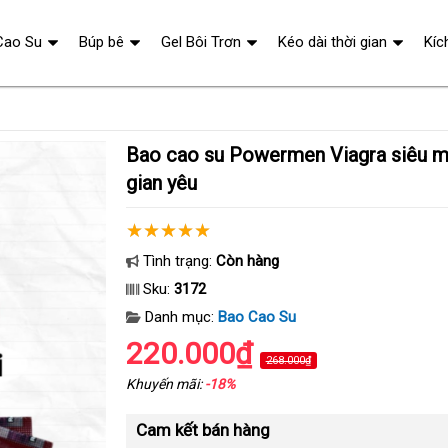
Cao Su
Búp bê
Gel Bôi Trơn
Kéo dài thời gian
Kíc
Bao cao su Powermen Viagra siêu mỏng kéo dài thời
gian yêu
Tình trạng:
Còn hàng
Sku:
3172
Danh mục:
Bao Cao Su
220.000₫
268.000₫
Khuyến mãi:
-18%
Cam kết bán hàng