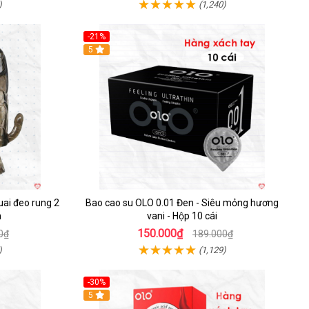
)
(1,240)
-21%
Hot
5
ai đeo rung 2
Bao cao su OLO 0.01 Đen - Siêu mỏng hương
h
vani - Hộp 10 cái
150.000₫
0₫
189.000₫
)
(1,129)
-30%
5