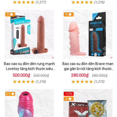
(1,277)
(1,276)
5
5
Bao cao su đôn dên rung mạnh
Bao cao su đôn dên Brave man
Lovetoy tăng kích thước siêu
gai gân bi nổi tăng kích thước
phê
kéo dài thời gian
500.000₫
280.000₫
500.000₫
280.000₫
(1,276)
(1,273)
4.9
-12%
Hot
5