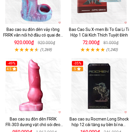
Bao cao su đôn dên vảy rồng
Bao Cao Su X-men Bi To Gai Li Ti
FRRK vân nổi hở đầu có quai đeo
Hộp 1 Cái Kích Thích Tuyệt Đỉnh
bìu cao cấp
920.000₫
72.000₫
920.000₫
81.000₫
(1,269)
(1,240)
-49%
-35%
4.5
5
Bao cao su đôn dên FRRK
Bao cao su Rocmen Long Shock
FR‑303 dương vật chó sói đeo
hộp 12 cái tăng sự bền bỉ nam
tiện lợi cực đã
giới