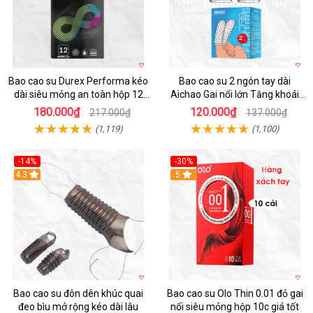
Bao cao su Durex Performa kéo
Bao cao su 2 ngón tay dài
dài siêu mỏng an toàn hộp 12
Aichao Gai nổi lớn Tăng khoái
cái
cảm
180.000₫
120.000₫
217.000₫
137.000₫
(1,119)
(1,100)
-14%
-30%
4.3
5
Bao cao su đôn dên khúc quai
Bao cao su Olo Thin 0.01 đỏ gai
đeo bìu mở rộng kéo dài lâu
nổi siêu mỏng hộp 10c giá tốt