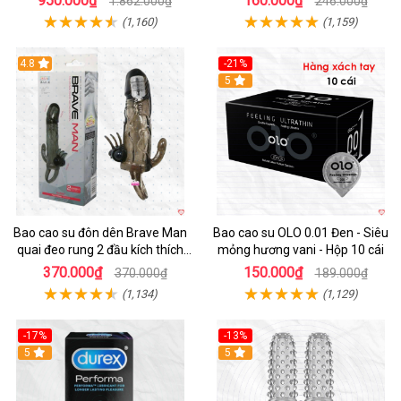
950.000₫
160.000₫
1.862.000₫
246.000₫
(1,160)
(1,159)
4.8
-21%
Hot
5
Bao cao su đôn dên Brave Man
Bao cao su OLO 0.01 Đen - Siêu
quai đeo rung 2 đầu kích thích
mỏng hương vani - Hộp 10 cái
mạnh
370.000₫
150.000₫
370.000₫
189.000₫
(1,134)
(1,129)
-17%
-13%
Hot
5
5