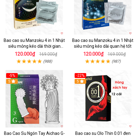
Bao cao su Manzoku 4 in 1 Nhật
Bao cao su Manzoku 4 in 1 Nhật
siêu mỏng kéo dài thời gian
siêu mỏng kéo dài quan hệ tốt
chính hãng
120.000₫
120.000₫
169.000₫
169.000₫
(988)
(987)
-5%
-22%
5
5
Bao Cao Su Ngón Tay Aichao G-
Bao cao su Olo Thin 0.01 đen