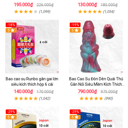
195.000₫
130.000₫
226.000₫
185.000₫
(1,099)
(1,054)
-18%
-19%
Hot
5
5
Bao cao su Runbo gân gai lớn
Bao Cao Su Đôn Dên Quái Thú
siêu kích thích hộp 6 cái
Gân Nổi Siêu Mềm Kích Thích
Tột Đỉnh
140.000₫
790.000₫
170.000₫
975.000₫
(1,042)
(990)
-29%
-29%
5
5