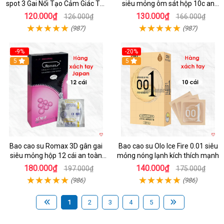
spot 3 Gai Nổi Tạo Cảm Giác Tột
siêu mỏng ôm sát hộp 10c an
Đỉnh
toàn
120.000₫
130.000₫
126.000₫
166.000₫
(987)
(987)
-9%
-20%
5
5
Bao cao su Romax 3D gân gai
Bao cao su Olo Ice Fire 0.01 siêu
siêu mỏng hộp 12 cái an toàn
mỏng nóng lạnh kích thích mạnh
chất lượng
180.000₫
140.000₫
197.000₫
175.000₫
(986)
(986)
1
2
3
4
5