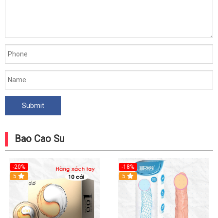
Bao Cao Su
-20%
-18%
Hot
5
5