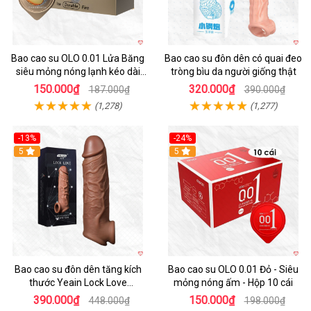
Bao cao su OLO 0.01 Lửa Băng
Bao cao su đôn dên có quai đeo
siêu mỏng nóng lạnh kéo dài
tròng bìu da người giống thật
thời gian hộp 10
150.000₫
320.000₫
187.000₫
390.000₫
(1,278)
(1,277)
-13%
-24%
5
Hot
5
Bao cao su đôn dên tăng kích
Bao cao su OLO 0.01 Đỏ - Siêu
thước Yeain Lock Love
mỏng nóng ấm - Hộp 10 cái
Raytheon
390.000₫
150.000₫
448.000₫
198.000₫