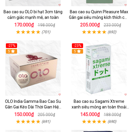
Bao cao su OLO bi hạt 3cm tăng
Bao cao su Quinn Pleasure Max
cảm giác mạnh mẽ, an toàn
Gân gai siêu mỏng kích thích cực
đỉnh
170.000₫
205.000₫
198.000₫
233.000₫
(701)
(692)
-27%
-23%
5
5
OLO India Gamma Bao Cao Su
Bao cao su Sagami Xtreme
Gân Gai Kéo Dài Thời Gian Hiệu
xanh siêu mỏng an toàn thoải
Quả
mái mua ngay
150.000₫
145.000₫
205.000₫
188.000₫
(691)
(690)