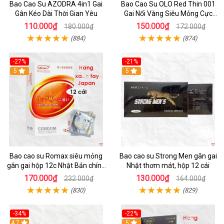
Bao Cao Su AZODRA 4in1 Gai
Bao Cao Su OLO Red Thin 001
Gân Kéo Dài Thời Gian Yêu
Gai Nổi Vàng Siêu Mỏng Cực
Sướng
110.000₫
150.000₫
180.000₫
172.000₫
(884)
(874)
-27%
-21%
5
5
Bao cao su Romax siêu mỏng
Bao cao su Strong Men gân gai
gân gai hộp 12c Nhật Bản chính
Nhật thơm mát, hộp 12 cái
hãng
170.000₫
130.000₫
232.000₫
164.000₫
(830)
(829)
-34%
-22%
Hot
4.7
5