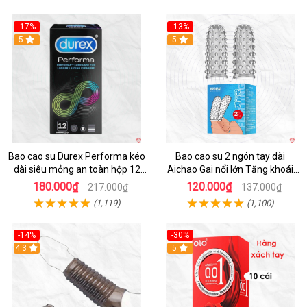
-17%
-13%
Hot
5
5
Bao cao su Durex Performa kéo
Bao cao su 2 ngón tay dài
dài siêu mỏng an toàn hộp 12
Aichao Gai nổi lớn Tăng khoái
cái
cảm
180.000₫
120.000₫
217.000₫
137.000₫
(1,119)
(1,100)
-14%
-30%
4.3
5