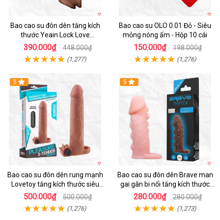
Bao cao su đôn dên tăng kích
Bao cao su OLO 0.01 Đỏ - Siêu
thước Yeain Lock Love
mỏng nóng ấm - Hộp 10 cái
Raytheon
390.000₫
150.000₫
448.000₫
198.000₫
(1,277)
(1,276)
5
5
Bao cao su đôn dên rung mạnh
Bao cao su đôn dên Brave man
Lovetoy tăng kích thước siêu
gai gân bi nổi tăng kích thước
phê
kéo dài thời gian
500.000₫
280.000₫
500.000₫
280.000₫
(1,276)
(1,273)