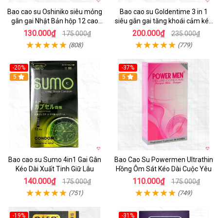
Bao cao su Oshiniko siêu mỏng
Bao cao su Goldentime 3 in 1
gân gai Nhật Bản hộp 12 cao
siêu gân gai tăng khoái cảm kéo
cấp thăng hoa
dài
130.000₫
200.000₫
175.000₫
235.000₫
(808)
(779)
-20%
-37%
5
5
Bao cao su Sumo 4in1 Gai Gân
Bao Cao Su Powermen Ultrathin
Kéo Dài Xuất Tinh Giữ Lâu
Hồng Ôm Sát Kéo Dài Cuộc Yêu
140.000₫
110.000₫
175.000₫
175.000₫
(751)
(749)
-19%
-31%