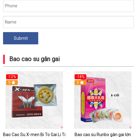
Bao cao su gân gai
-12%
-18%
Hot
5
Hot
5
Bao Cao Su X-men Bi To Gai Li Ti
Bao cao su Runbo gân gai lớn