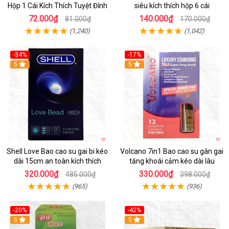
Hộp 1 Cái Kích Thích Tuyệt Đỉnh
siêu kích thích hộp 6 cái
72.000₫
140.000₫
81.000₫
170.000₫
(1,240)
(1,042)
-34%
-17%
5
5
Shell Love Bao cao su gai bi kéo
Volcano 7in1 Bao cao su gân gai
dài 15cm an toàn kích thích
tăng khoái cảm kéo dài lâu
320.000₫
330.000₫
485.000₫
398.000₫
(965)
(936)
-20%
-42%
5
5