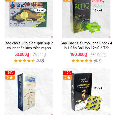
Bao cao su Gold gai gân hộp 2
Bao Cao Su Sumo Long Shock 4
cái an toàn kích thích mạnh
in 1 Gân Gai Hộp 12c Giá Tốt
50.000₫
180.000₫
75.000₫
230.000₫
(827)
(815)
-26%
-15%
5
5