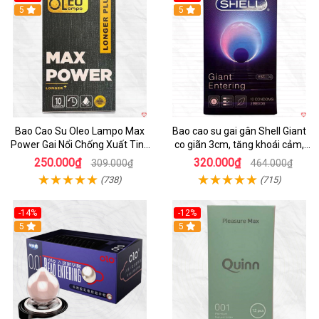
5
5
Bao Cao Su Oleo Lampo Max
Bao cao su gai gân Shell Giant
Power Gai Nổi Chống Xuất Tinh
co giãn 3cm, tăng khoái cảm,
Sớm
siêu bền
250.000₫
320.000₫
309.000₫
464.000₫
(738)
(715)
-14%
-12%
5
5