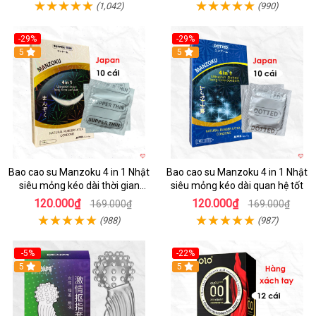
(1,042)
(990)
-29%
-29%
5
5
Bao cao su Manzoku 4 in 1 Nhật
Bao cao su Manzoku 4 in 1 Nhật
siêu mỏng kéo dài thời gian
siêu mỏng kéo dài quan hệ tốt
chính hãng
120.000₫
120.000₫
169.000₫
169.000₫
(988)
(987)
-5%
-22%
5
5