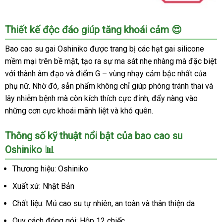
Bao
Thiết kế độc đáo giúp tăng khoái cảm 😍
cao
su
Bao cao su gai Oshiniko được trang bị các hạt gai silicone
Oshiniko
mềm mại trên bề mặt, tạo ra sự ma sát nhẹ nhàng mà đặc biệt
siêu
với thành âm đạo và điểm G – vùng nhạy cảm bậc nhất của
mỏng
phụ nữ. Nhờ đó, sản phẩm không chỉ giúp phòng tránh thai và
gân
lây nhiễm bệnh mà còn kích thích cực đỉnh, đẩy nàng vào
gai
những cơn cực khoái mãnh liệt và khó quên.
Nhật
Bản
hộp
Thông số kỹ thuật nổi bật của bao cao su
12
Oshiniko 📊
cao
cấp
Thương hiệu: Oshiniko
thăng
Xuất xứ: Nhật Bản
hoa
Chất liệu: Mủ cao su tự nhiên, an toàn và thân thiện da
Quy cách đóng gói: Hộp 12 chiếc