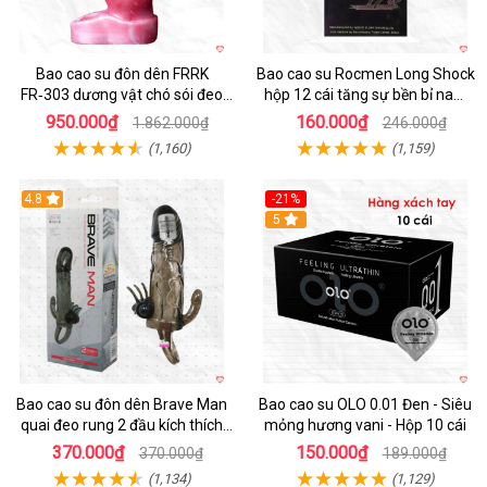
Bao cao su đôn dên FRRK
Bao cao su Rocmen Long Shock
FR‑303 dương vật chó sói đeo
hộp 12 cái tăng sự bền bỉ nam
tiện lợi cực đã
giới
950.000₫
160.000₫
1.862.000₫
246.000₫
(1,160)
(1,159)
4.8
-21%
Hot
5
Bao cao su đôn dên Brave Man
Bao cao su OLO 0.01 Đen - Siêu
quai đeo rung 2 đầu kích thích
mỏng hương vani - Hộp 10 cái
mạnh
370.000₫
150.000₫
370.000₫
189.000₫
(1,134)
(1,129)