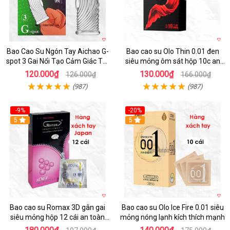
Bao Cao Su Ngón Tay Aichao G-
Bao cao su Olo Thin 0.01 đen
spot 3 Gai Nổi Tạo Cảm Giác Tột
siêu mỏng ôm sát hộp 10c an
Đỉnh
toàn
120.000₫
130.000₫
126.000₫
166.000₫
(987)
(987)
-9%
-20%
5
5
Bao cao su Romax 3D gân gai
Bao cao su Olo Ice Fire 0.01 siêu
siêu mỏng hộp 12 cái an toàn
mỏng nóng lạnh kích thích mạnh
chất lượng