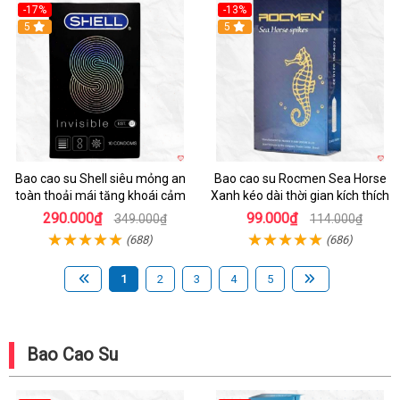
-17%
-13%
Hot
5
5
Bao cao su Shell siêu mỏng an
Bao cao su Rocmen Sea Horse
toàn thoải mái tăng khoái cảm
Xanh kéo dài thời gian kích thích
290.000₫
99.000₫
349.000₫
114.000₫
(688)
(686)
1
2
3
4
5
Bao Cao Su