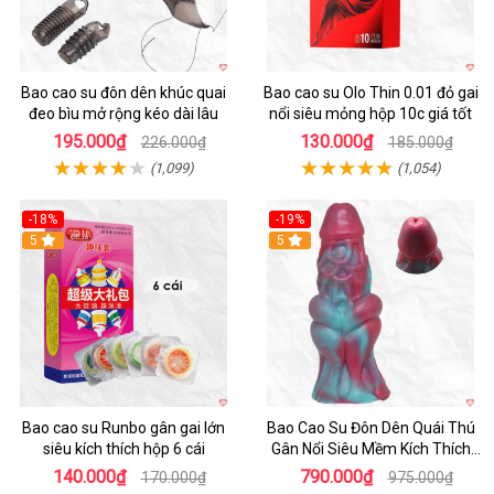
Bao cao su đôn dên khúc quai
Bao cao su Olo Thin 0.01 đỏ gai
đeo bìu mở rộng kéo dài lâu
nổi siêu mỏng hộp 10c giá tốt
195.000₫
130.000₫
226.000₫
185.000₫
(1,099)
(1,054)
-18%
-19%
Hot
5
5
Bao cao su Runbo gân gai lớn
Bao Cao Su Đôn Dên Quái Thú
siêu kích thích hộp 6 cái
Gân Nổi Siêu Mềm Kích Thích
Tột Đỉnh
140.000₫
790.000₫
170.000₫
975.000₫