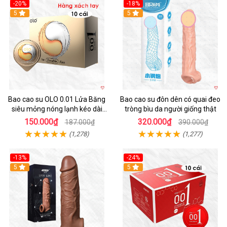
-20%
-18%
Hot
5
5
Bao cao su OLO 0.01 Lửa Băng
Bao cao su đôn dên có quai đeo
siêu mỏng nóng lạnh kéo dài
tròng bìu da người giống thật
thời gian hộp 10
150.000₫
320.000₫
187.000₫
390.000₫
(1,278)
(1,277)
-13%
-24%
5
Hot
5