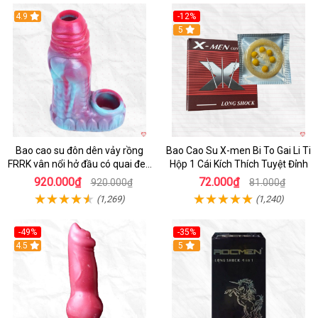
4.9
-12%
Hot
5
Bao cao su đôn dên vảy rồng
Bao Cao Su X-men Bi To Gai Li Ti
FRRK vân nổi hở đầu có quai đeo
Hộp 1 Cái Kích Thích Tuyệt Đỉnh
bìu cao cấp
920.000₫
72.000₫
920.000₫
81.000₫
(1,269)
(1,240)
-49%
-35%
4.5
5